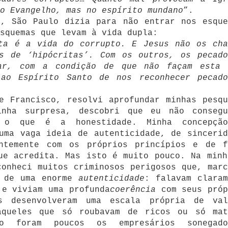
o Evangelho, mas no espírito mundano
”.
a, São Paulo dizia para não entrar nos esque
squemas que levam à vida dupla:
sta é a vida do corrupto. E Jesus não os cha
as de ‘hipócritas’. Com os outros, os pecado
ar, com a condição de que não façam esta 
ao Espírito Santo de nos reconhecer pecado
e Francisco, resolvi aprofundar minhas pesqu
inha surpresa, descobri que eu não consegu
o o que é a honestidade. Minha concepçã
uma vaga ideia de autenticidade, de sincerid
ntemente com os próprios princípios e de f
ue acredita. Mas isto é muito pouco. Na minh
conheci muitos criminosos perigosos que, marc
s de uma enorme
autenticidade
: falavam claram
 e viviam uma profunda
coerência
com seus próp
ns desenvolveram uma escala própria de val
aqueles que só roubavam de ricos ou só mat
o foram poucos os empresários sonegado