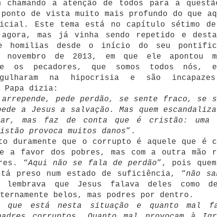
m chamando a atenção de todos para a questã
 ponto de vista muito mais profundo do que aq
dicial. Este tema está no capítulo sétimo de
 agora, mas já vinha sendo repetido e desta
e homilias desde o início do seu pontific
 novembro de 2013, em que ele apontou m
tre os pecadores, que somos todos nós, 
rgulharam na hipocrisia e são incapaze
 Papa dizia:
 arrepende, pede perdão, se sente fraco, se s
pede a Jesus a salvação. Mas quem escandaliza
car, mas faz de conta que é cristão: uma 
istão provoca muitos danos
”.
to duramente que o corrupto é aquele que é c
se a favor dos pobres, mas com a outra mão r
res. “
Aqui não se fala de perdão
”, pois quem
stá preso num estado de suficiência, “
não sa
 lembrava que Jesus falava deles como d
ternamente belos, mas podres por dentro.
m que está nesta situação e quanto mal f
padres corruptos… Quanto mal provocam à Igr