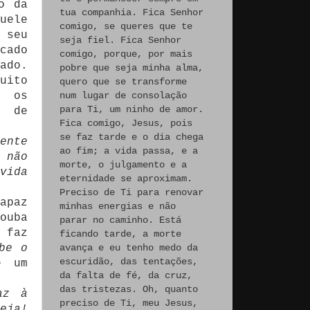
o da
tua companhia. Fica Senhor
uele
comigo, se queres que te
 seu
seja fiel. Fica Senhor
cado
comigo, porque, por mais
ado.
pobre que seja minha alma,
uito
quero que se transforme
e os
num lugar de consolação
para Ti, um ninho de amor.
s de
Fica comigo, Jesus, pois
se faz tarde e o dia chega
ente
ao fim; a vida passa, e a
 não
morte, o julgamento e a
vida
eternidade se aproximam.
Preciso de Ti para renovar
apaz
minhas energias e não
ouba
parar no caminho. Está
 faz
ficando tarde, a morte
be o
avança e eu tenho medo da
escuridão, das tentações,
e um
da falta de fé, da cruz,
das tristezas. Oh, quanto
az à
preciso de Ti, meu Jesus,
eja!