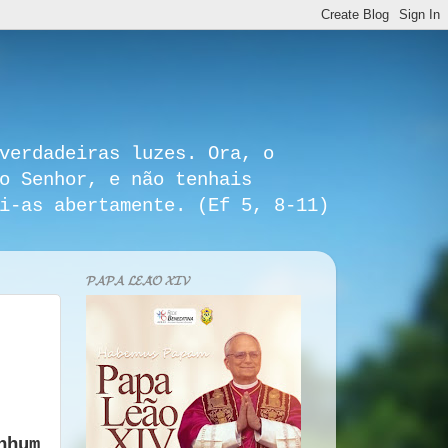
verdadeiras luzes. Ora, o
o Senhor, e não tenhais
i-as abertamente. (Ef 5, 8-11)
𝓟𝓐𝓟𝓐 𝓛𝓔𝓐̃𝓞 𝓧𝓘𝓥
nhum