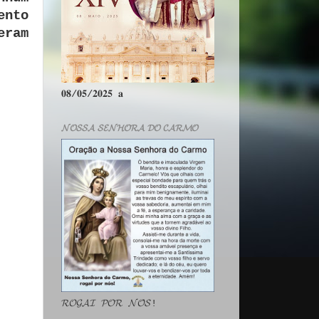
ento
eram
𝟎𝟖/𝟎𝟓/𝟐𝟎𝟐𝟓 𝐚
𝓝𝓞𝓢𝓢𝓐 𝓢𝓔𝓝𝓗𝓞𝓡𝓐 𝓓𝓞 𝓒𝓐𝓡𝓜𝓞
𝓡𝓞𝓖𝓐𝓘 𝓟𝓞𝓡 𝓝𝓞́𝓢!