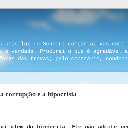
a sois luz no Senhor: comportai-vos como 
a e verdade. Procurai o que é agradável a
feras das trevas; pelo contrário, condena
a corrupção e a hipocrisia
vai além do hipócrita. Ele não admite ne