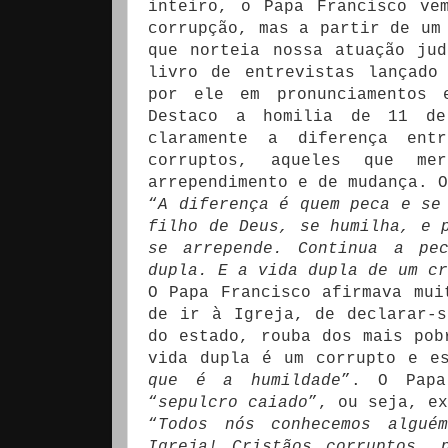
inteiro, o Papa Francisco ve
corrupção, mas a partir de um
que norteia nossa atuação ju
livro de entrevistas lançado
por ele em pronunciamentos 
Destaco a homilia de 11 de
claramente a diferença en
corruptos, aqueles que me
arrependimento e de mudança. O
“
A diferença é quem peca e se
filho de Deus, se humilha, e 
se arrepende. Continua a pe
dupla. E a vida dupla de um cr
O Papa Francisco afirmava mui
de ir à Igreja, de declarar-
do estado, rouba dos mais pob
vida dupla é um corrupto e e
que é a humildade
”. O Papa
“
sepulcro caiado
”, ou seja, ex
“
Todos nós conhecemos algué
Igreja! Cristãos corruptos, 