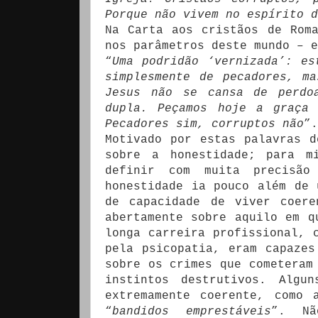
Porque não vivem no espírito d
Na Carta aos cristãos de Rom
nos parâmetros deste mundo – e
“
Uma podridão ‘vernizada’: e
simplesmente de pecadores, m
Jesus não se cansa de perdo
dupla. Peçamos hoje a graça 
Pecadores sim, corruptos não
”.
Motivado por estas palavras d
sobre a honestidade; para m
definir com muita precisã
honestidade ia pouco além de 
de capacidade de viver coere
abertamente sobre aquilo em q
longa carreira profissional, 
pela psicopatia, eram capaze
sobre os crimes que cometeram
instintos destrutivos. Algu
extremamente coerente, como 
“
bandidos emprestáveis
”. Nã