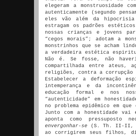
elegeram a monstruosidade co
autenticamente (segundo pensa
eles vão além da hipocrisia
estragam os padrões estético
nossas crianças e jovens par
“cegos morais”; adotam a mon
monstrinhos que se acham lind
a verdadeira estética espirit
Não é. Se fosse, não haveri
compartilhada entre ateus, a
religiões, contra a corrupção 
Estabelecer a deformação esp
intemperança e da incontinê
educação formal e nos nos
“autenticidade” em honestida
no problema epidêmico em que 
Junto com a honestidade vai 
aponta como pressuposto n
envergonhar-se
(S. Th. II-II, 
ao corrigirem seus filhos, d