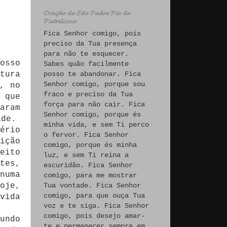
𝓞𝓻𝓪𝓬̧𝓪̃𝓸 𝓭𝓮 𝓢𝓪̃𝓸 𝓟𝓪𝓭𝓻𝓮 𝓟𝓲𝓸 𝓭𝓮
𝓟𝓲𝓮𝓽𝓻𝓮𝓵𝓬𝓲𝓷𝓪
Fica Senhor comigo, pois
preciso da Tua presença
para não te esquecer.
osso
Sabes quão facilmente
tura
posso te abandonar. Fica
Senhor comigo, porque sou
, no
fraco e preciso da Tua
 que
força para não cair. Fica
aram
Senhor comigo, porque és
ade.
minha vida, e sem Ti perco
ério
o fervor. Fica Senhor
ição
comigo, porque és minha
eito
luz, e sem Ti reina a
tes,
escuridão. Fica Senhor
numa
comigo, para me mostrar
oje,
Tua vontade. Fica Senhor
comigo, para que ouça Tua
vida
voz e te siga. Fica Senhor
comigo, pois desejo amar-
undo
te e permanecer sempre em