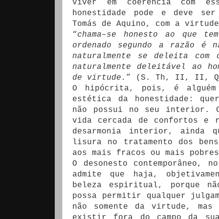
viver em coerência com es
honestidade pode e deve ser
Tomás de Aquino, com a virtud
“
chama–se honesto ao que te
ordenado segundo a razão é n
naturalmente se deleita com 
naturalmente deleitável ao h
de virtude.
” (S. Th, II, II, Q
O hipócrita, pois, é alguém
estética da honestidade: que
não possui no seu interior. 
vida cercada de confortos e 
desarmonia interior, ainda 
lisura no tratamento dos ben
aos mais fracos ou mais pobres
O desonesto contemporâneo, n
admite que haja, objetivame
beleza espiritual, porque n
possa permitir qualquer julga
não somente da virtude, mas
existir fora do campo da sua