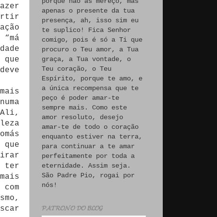
porque não às mereço, mas
azer
apenas o presente da tua
rtir
presença, ah, isso sim eu
ação
te suplico! Fica Senhor
 “má
comigo, pois é só a Ti que
dade
procuro o Teu amor, a Tua
 que
graça, a Tua vontade, o
Teu coração, o Teu
deve
Espírito, porque te amo, e
a única recompensa que te
mais
peço é poder amar-te
numa
sempre mais. Como este
Ali,
amor resoluto, desejo
leza
amar-te de todo o coração
omás
enquanto estiver na terra,
 que
para continuar a te amar
irar
perfeitamente por toda a
 ter
eternidade. Assim seja.
São Padre Pio, rogai por
mais
nós!
 com
smo,
scar
𝓟𝓐𝓣𝓡𝓞𝓝𝓞 𝓓𝓞 𝓑𝓛𝓞𝓖