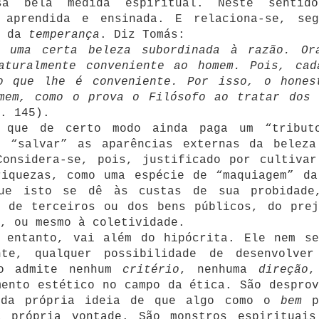
sa bela medida espiritual. Neste sentid
 aprendida e ensinada. E relaciona-se, seg
e da
temperança
. Diz Tomás:
m uma certa beleza subordinada à razão. Or
aturalmente conveniente ao homem. Pois, cad
o que lhe é conveniente. Por isso, o hones
omem, como o prova o Filósofo ao tratar dos 
. 145).
 que de certo modo ainda paga um “tribut
r “salvar” as aparências externas da beleza
Considera-se, pois, justificado por cultivar
riquezas, como uma espécie de “maquiagem” da
que isto se dê às custas de sua probidade
s de terceiros ou dos bens públicos, do prej
, ou mesmo à coletividade.
o entanto, vai além do hipócrita. Ele nem se
nte, qualquer possibilidade de desenvolver
ão admite nenhum
critério
, nenhuma
direção
,
mento estético no campo da ética. São desprov
 da própria ideia de que algo como o
bem
p
 própria vontade. São monstros espirituais