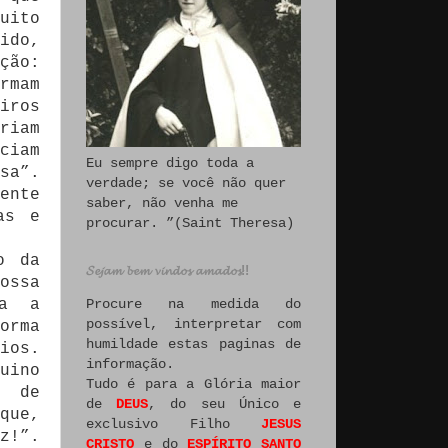
uito
ido,
ção:
rmam
iros
riam
ciam
Eu sempre digo toda a
sa”.
verdade; se você não quer
ente
saber, não venha me
as e
procurar. ”(Saint Theresa)
o da
𝓢𝓮𝓳𝓪𝓶 𝓫𝓮𝓶 𝓿𝓲𝓷𝓭𝓸𝓼 𝓪𝓶𝓪𝓭𝓸𝓼!!
ossa
Procure na medida do
ma a
possível, interpretar com
orma
humildade estas paginas de
ios.
informação.
uino
Tudo é para a Glória maior
e de
de
DEUS
, do seu Único e
que,
exclusivo Filho
JESUS
z!”.
CRISTO
e do
ESPÍRITO SANTO