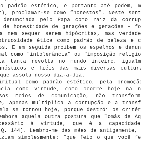
mo padrão estético, e portanto até podem, m
m), proclamar-se como “honestos”. Neste sent
 denunciada pelo Papa como raiz da corrup
s de honestidade de gerações e gerações – fo
a nem sequer serem hipócritas, mas verdade
struosidade ética como padrão de beleza e c
os. E em seguida proíbem os espelhos e denun
ual como “intolerância” ou “imposição religio
a tanta revolta no mundo inteiro, igualm
gnósticos e fiéis das mais diversas cultur
que assola nosso dia-a-dia.
iritual como padrão estético, pela promoçã
ncia como virtude, como ocorre hoje na n
sos meios de comunicação, não transfor
de, apenas multiplica a corrupção e a transf
ela se tornou hoje, porque destrói os critér
embora aquela outra postura que Tomás de Aq
ecessário à virtude, que é a capacidad
Q. 144). Lembro-me das mães de antigamente, 
iziam simplesmente: “que feio o que você fe