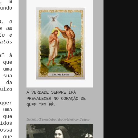
o, a
undo
a, o
a um
to é
atos
o” à
 que
 uma
 sua
, da
uízo
A VERDADE SEMPRE IRÁ
PREVALECER NO CORAÇÃO DE
quer
QUEM TEM FÉ.
 uma
 que
𝓢𝓪𝓷𝓽𝓪 𝓣𝓮𝓻𝓮𝓼𝓲𝓷𝓱𝓪 𝓭𝓸 𝓜𝓮𝓷𝓲𝓷𝓸 𝓙𝓮𝓼𝓾𝓼
idos
ossa
 que