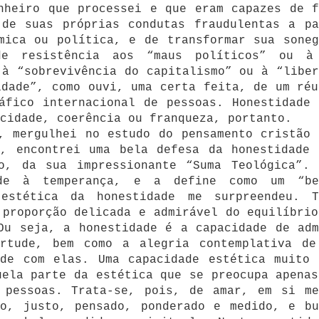
nheiro que processei e que eram capazes de f
 de suas próprias condutas fraudulentas a pa
mica ou política, e de transformar sua soneg
de resistência aos “maus políticos” ou à
 à “sobrevivência do capitalismo” ou à “liber
idade”, como ouvi, uma certa feita, de um réu
áfico internacional de pessoas. Honestidade 
cidade, coerência ou franqueza, portanto.
, mergulhei no estudo do pensamento cristão 
a, encontrei uma bela defesa da honestidade 
o, da sua impressionante “Suma Teológica”. 
ade à temperança, e a define como um “be
 estética da honestidade me surpreendeu. T
 proporção delicada e admirável do equilíbrio
Ou seja, a honestidade é a capacidade de adm
rtude, bem como a alegria contemplativa de
ade com elas. Uma capacidade estética muito 
uela parte da estética que se preocupa apenas
 pessoas. Trata-se, pois, de amar, em si me
do, justo, pensado, ponderado e medido, e bu