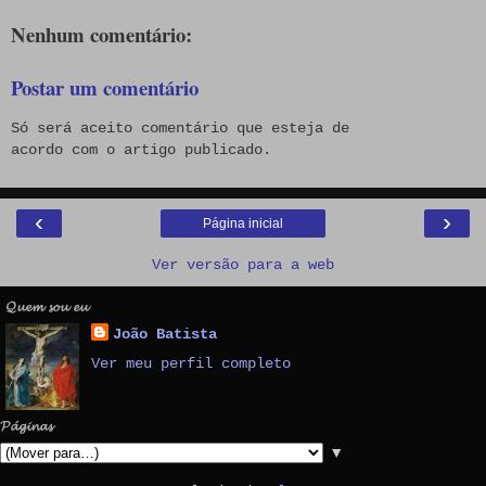
Nenhum comentário:
Postar um comentário
Só será aceito comentário que esteja de
acordo com o artigo publicado.
‹
›
Página inicial
Ver versão para a web
𝓠𝓾𝓮𝓶 𝓼𝓸𝓾 𝓮𝓾
João Batista
Ver meu perfil completo
𝓟𝓪́𝓰𝓲𝓷𝓪𝓼
▼