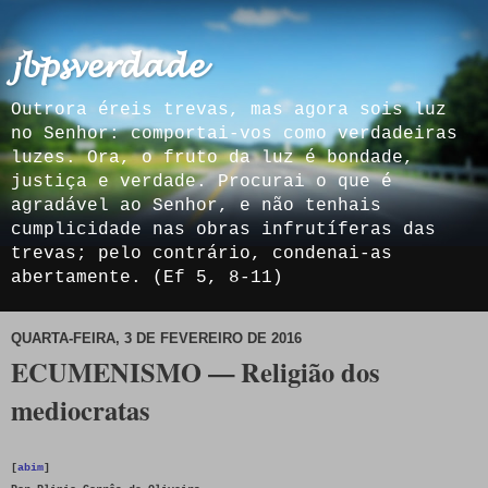
𝓳𝓫𝓹𝓼𝓿𝓮𝓻𝓭𝓪𝓭𝓮
Outrora éreis trevas, mas agora sois luz
no Senhor: comportai-vos como verdadeiras
luzes. Ora, o fruto da luz é bondade,
justiça e verdade. Procurai o que é
agradável ao Senhor, e não tenhais
cumplicidade nas obras infrutíferas das
trevas; pelo contrário, condenai-as
abertamente. (Ef 5, 8-11)
QUARTA-FEIRA, 3 DE FEVEREIRO DE 2016
ECUMENISMO — Religião dos
mediocratas
[
abim
]