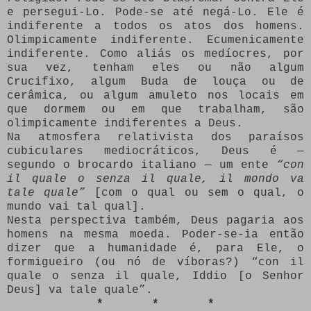
e persegui-Lo. Pode-se até negá-Lo. Ele é
indiferente a todos os atos dos homens.
Olimpicamente indiferente. Ecumenicamente
indiferente. Como aliás os medíocres, por
sua vez, tenham eles ou não algum
Crucifixo, algum Buda de louça ou de
cerâmica, ou algum amuleto nos locais em
que dormem ou em que trabalham, são
olimpicamente indiferentes a Deus.
Na atmosfera relativista dos paraísos
cubiculares mediocráticos, Deus é —
segundo o brocardo italiano — um ente
“con
il quale o senza il quale, il mondo va
tale quale”
[com o qual ou sem o qual, o
mundo vai tal qual].
Nesta perspectiva também, Deus pagaria aos
homens na mesma moeda. Poder-se-ia então
dizer que a humanidade é, para Ele, o
formigueiro (ou nó de víboras?) “con il
quale o senza il quale, Iddio [o Senhor
Deus] va tale quale”.
* * *