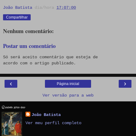
João Batista
dia/hora
17:07:00
Compartilhar
Nenhum comentário:
Postar um comentário
Só será aceito comentário que esteja de
acordo com o artigo publicado.
‹
›
Página inicial
Ver versão para a web
𝓠𝓾𝓮𝓶 𝓼𝓸𝓾 𝓮𝓾
João Batista
Ver meu perfil completo