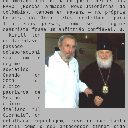
colombiano com os narco-guerrilheiros das
FARC (Forças Armadas Revolucionárias da
Colômbia), também em Havana — na própria
bocarra do lobo: eles contribuem para
limar suas presas, como se o regime
castrista fosse um anfitrião confiável.
3.
Kirill tem
um lamentável
passado
colaboracioni
sta com o
regime
soviético.
Quando em
2009 foi
eleito
patriarca de
Moscou, o
diário
italiano “Il
Giornale”, em
detalhada reportagem, revelou que tanto
Kirill como o seu antecessor tinham sido