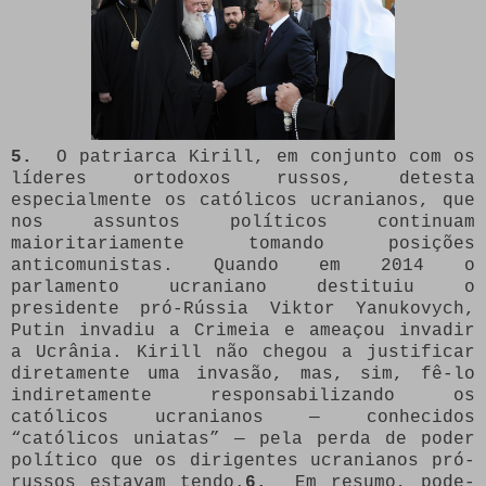
5.
O patriarca Kirill, em conjunto com os
líderes ortodoxos russos, detesta
especialmente os católicos ucranianos, que
nos assuntos políticos continuam
maioritariamente tomando posições
anticomunistas. Quando em 2014 o
parlamento ucraniano destituiu o
presidente pró-Rússia Viktor Yanukovych,
Putin invadiu a Crimeia e ameaçou invadir
a Ucrânia. Kirill não chegou a justificar
diretamente uma invasão, mas, sim, fê-lo
indiretamente responsabilizando os
católicos ucranianos — conhecidos
“católicos uniatas” — pela perda de poder
político que os dirigentes ucranianos pró-
russos estavam tendo.
6.
Em resumo, pode-