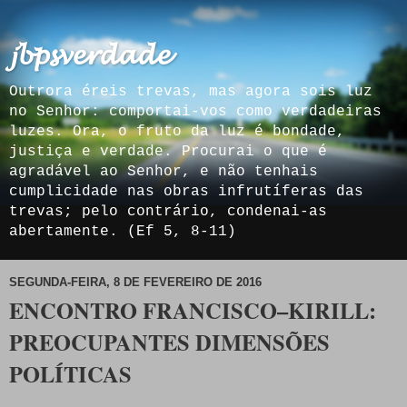
𝓳𝓫𝓹𝓼𝓿𝓮𝓻𝓭𝓪𝓭𝓮
Outrora éreis trevas, mas agora sois luz
no Senhor: comportai-vos como verdadeiras
luzes. Ora, o fruto da luz é bondade,
justiça e verdade. Procurai o que é
agradável ao Senhor, e não tenhais
cumplicidade nas obras infrutíferas das
trevas; pelo contrário, condenai-as
abertamente. (Ef 5, 8-11)
SEGUNDA-FEIRA, 8 DE FEVEREIRO DE 2016
ENCONTRO FRANCISCO–KIRILL:
PREOCUPANTES DIMENSÕES
POLÍTICAS