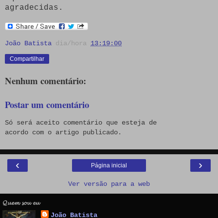
agradecidas.
João Batista
dia/hora
13:19:00
Compartilhar
Nenhum comentário:
Postar um comentário
Só será aceito comentário que esteja de
acordo com o artigo publicado.
‹
›
Página inicial
Ver versão para a web
𝓠𝓾𝓮𝓶 𝓼𝓸𝓾 𝓮𝓾
João Batista