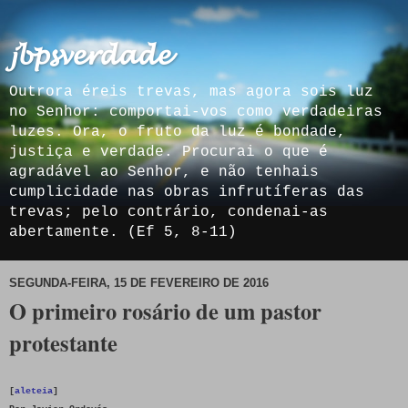
𝓳𝓫𝓹𝓼𝓿𝓮𝓻𝓭𝓪𝓭𝓮
Outrora éreis trevas, mas agora sois luz
no Senhor: comportai-vos como verdadeiras
luzes. Ora, o fruto da luz é bondade,
justiça e verdade. Procurai o que é
agradável ao Senhor, e não tenhais
cumplicidade nas obras infrutíferas das
trevas; pelo contrário, condenai-as
abertamente. (Ef 5, 8-11)
SEGUNDA-FEIRA, 15 DE FEVEREIRO DE 2016
O primeiro rosário de um pastor
protestante
[
aleteia
]