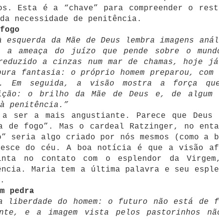
os. Esta é a “chave” para compreender o rest
da necessidade de penitência.
fogo
à esquerda da Mãe de Deus lembra imagens anál
a a ameaça do juízo que pende sobre o mund
reduzido a cinzas num mar de chamas, hoje já
pura fantasia: o próprio homem preparou, com 
o. Em seguida, a visão mostra a força qu
ição: o brilho da Mãe de Deus e, de algum 
 à penitência.”
 a ser a mais angustiante. Parece que Deus 
a de fogo”. Mas o cardeal Ratzinger, no enta
o” seria algo criado por nós mesmos (como a b
desce do céu. A boa notícia é que a visão af
nta no contato com o esplendor da Virgem
ência. Maria tem a última palavra e seu esple
.
m pedra
a liberdade do homem: o futuro não está de f
ente, e a imagem vista pelos pastorinhos nã