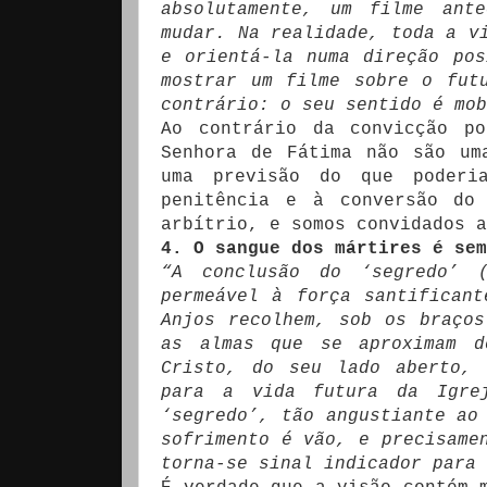
absolutamente, um filme ant
mudar. Na realidade, toda a v
e orientá-la numa direção po
mostrar um filme sobre o fut
contrário: o seu sentido é mob
Ao contrário da convicção po
Senhora de Fátima não são um
uma previsão do que poderi
penitência e à conversão do
arbítrio, e somos convidados a
4. O sangue dos mártires é se
“A conclusão do ‘segredo’ 
permeável à força santifican
Anjos recolhem, sob os braço
as almas que se aproximam d
Cristo, do seu lado aberto, 
para a vida futura da Igre
‘segredo’, tão angustiante ao
sofrimento é vão, e precisame
torna-se sinal indicador para 