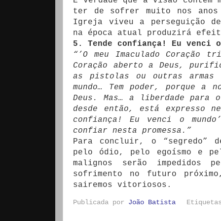
É verdade que a visão contém 
ter de sofrer muito nos anos
Igreja viveu a perseguição d
na época atual produzirá efeit
5. Tende confiança! Eu venci o
“’O meu Imaculado Coração tr
Coração aberto a Deus, purifi
as pistolas ou outras armas 
mundo… Tem poder, porque a n
Deus. Mas… a liberdade para 
desde então, está expresso n
confiança! Eu venci o mundo
confiar nesta promessa.”
Para concluir, o “segredo” d
pelo ódio, pelo egoísmo e pe
malignos serão impedidos p
sofrimento no futuro próxim
sairemos vitoriosos.
Publicada por
João Batista
Etiquet