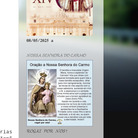
𝟎𝟖/𝟎𝟓/𝟐𝟎𝟐𝟓 𝐚
𝓝𝓞𝓢𝓢𝓐 𝓢𝓔𝓝𝓗𝓞𝓡𝓐 𝓓𝓞 𝓒𝓐𝓡𝓜𝓞
𝓡𝓞𝓖𝓐𝓘 𝓟𝓞𝓡 𝓝𝓞́𝓢!
rias