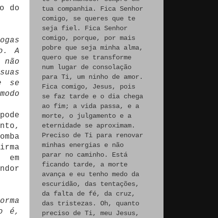
o do
tua companhia. Fica Senhor
comigo, se queres que te
seja fiel. Fica Senhor
comigo, porque, por mais
ogas
pobre que seja minha alma,
o. A
quero que se transforme
 não
num lugar de consolação
suas
para Ti, um ninho de amor.
e se
Fica comigo, Jesus, pois
modo
se faz tarde e o dia chega
ao fim; a vida passa, e a
pode
morte, o julgamento e a
nto,
eternidade se aproximam.
Preciso de Ti para renovar
omba
minhas energias e não
irma
parar no caminho. Está
, em
ficando tarde, a morte
ndor
avança e eu tenho medo da
escuridão, das tentações,
da falta de fé, da cruz,
orma
das tristezas. Oh, quanto
o é,
preciso de Ti, meu Jesus,