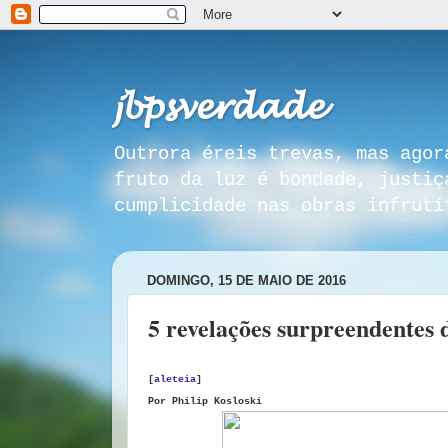
𝓳𝓫𝓹𝓼𝓿𝓮𝓻𝓭𝓪𝓭𝓮
Outrora éreis trevas, mas agor
fruto da luz é bondade, justiç
cumplicidade nas obras infrutí
DOMINGO, 15 DE MAIO DE 2016
5 revelações surpreendentes 
[
aleteia
]
Por Philip Kosloski