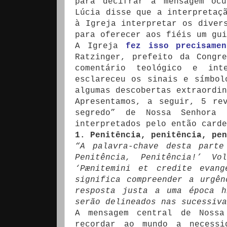
para decifrar a mensagem oc
Lúcia disse que a interpretaç
à Igreja interpretar os diver
para oferecer aos fiéis um gui
A Igreja
fez isso precisame
Ratzinger, prefeito da Congr
comentário teológico e int
esclareceu os sinais e símbol
algumas descobertas extraordin
Apresentamos, a seguir, 5 re
segredo” de Nossa Senhora 
interpretados pelo então carde
1. Penitência, penitência, pen
“A palavra-chave desta parte
Penitência, Penitência!’ Vo
‘Pænitemini et credite evan
significa compreender a urgê
resposta justa a uma época h
serão delineados nas sucessiva
A mensagem central de Nossa
recordar ao mundo a necessi