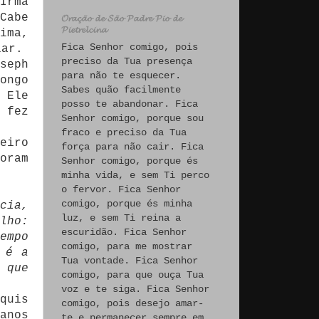
Irmã
Cabe
𝓞𝓻𝓪𝓬̧𝓪̃𝓸 𝓭𝓮 𝓢𝓪̃𝓸 𝓟𝓪𝓭𝓻𝓮 𝓟𝓲𝓸 𝓭𝓮
𝓟𝓲𝓮𝓽𝓻𝓮𝓵𝓬𝓲𝓷𝓪
ima,
Fica Senhor comigo, pois
lar.
preciso da Tua presença
seph
para não te esquecer.
ongo
Sabes quão facilmente
 Ele
posso te abandonar. Fica
 fez
Senhor comigo, porque sou
fraco e preciso da Tua
eiro
força para não cair. Fica
oram
Senhor comigo, porque és
minha vida, e sem Ti perco
o fervor. Fica Senhor
comigo, porque és minha
cia,
luz, e sem Ti reina a
lho:
escuridão. Fica Senhor
empo
comigo, para me mostrar
 é a
Tua vontade. Fica Senhor
 que
comigo, para que ouça Tua
voz e te siga. Fica Senhor
quis
comigo, pois desejo amar-
anos
te e permanecer sempre em