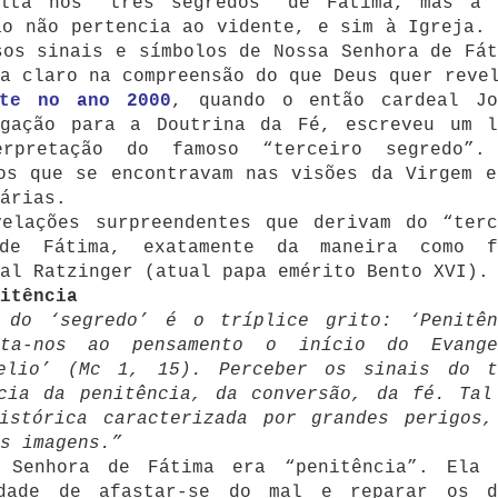
ulta nos “três segredos” de Fátima, mas a 
ão não pertencia ao vidente, e sim à Igreja. 
sos sinais e símbolos de Nossa Senhora de Fát
a claro na compreensão do que Deus quer reve
nte no ano 2000
, quando o então cardeal Jo
egação para a Doutrina da Fé, escreveu um l
erpretação do famoso “terceiro segredo”.
os que se encontravam nas visões da Virgem e
árias.
velações surpreendentes que derivam do “terc
de Fátima, exatamente da maneira como f
al Ratzinger (atual papa emérito Bento XVI).
itência
 do ‘segredo’ é o tríplice grito: ‘Penitên
lta-nos ao pensamento o início do Evange
gelio’ (Mc 1, 15). Perceber os sinais do t
ncia da penitência, da conversão, da fé. Tal
istórica caracterizada por grandes perigos,
s imagens.”
 Senhora de Fátima era “penitência”. Ela 
dade de afastar-se do mal e reparar os d