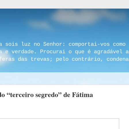
a sois luz no Senhor: comportai-vos como 
a e verdade. Procurai o que é agradável a
feras das trevas; pelo contrário, condena
do “terceiro segredo” de Fátima