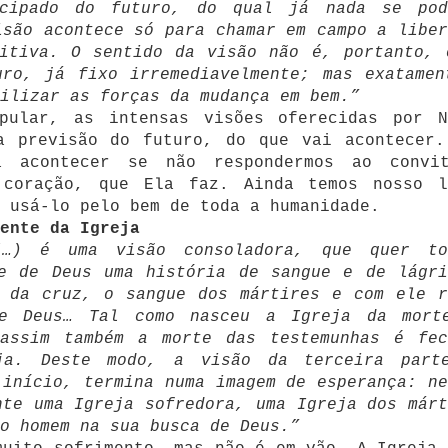
ecipado do futuro, do qual já nada se pod
isão acontece só para chamar em campo a liber
sitiva. O sentido da visão não é, portanto, 
uro, já fixo irremediavelmente; mas exatamen
ilizar as forças da mudança em bem.”
pular, as intensas visões oferecidas por N
a previsão do futuro, do que vai acontecer.
a acontecer se não respondermos ao convi
 coração, que Ela faz. Ainda temos nosso l
 usá-lo pelo bem de toda a humanidade.
mente da Igreja
(…) é uma visão consoladora, que quer to
te de Deus uma história de sangue e de lágri
s da cruz, o sangue dos mártires e com ele r
e Deus… Tal como nasceu a Igreja da mort
assim também a morte das testemunhas é fec
ja. Deste modo, a visão da terceira part
 início, termina numa imagem de esperança: ne
nte uma Igreja sofredora, uma Igreja dos márt
o homem na sua busca de Deus.”