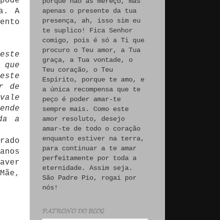
pode
porque não às mereço, mas
a. A
apenas o presente da tua
presença, ah, isso sim eu
ento
te suplico! Fica Senhor
comigo, pois é só a Ti que
procuro o Teu amor, a Tua
este
graça, a Tua vontade, o
 que
Teu coração, o Teu
este
Espírito, porque te amo, e
r de
a única recompensa que te
vale
peço é poder amar-te
ende
sempre mais. Como este
da a
amor resoluto, desejo
amar-te de todo o coração
enquanto estiver na terra,
rado
para continuar a te amar
anos
perfeitamente por toda a
aver
eternidade. Assim seja.
Mãe,
São Padre Pio, rogai por
nós!
𝓟𝓐𝓣𝓡𝓞𝓝𝓞 𝓓𝓞 𝓑𝓛𝓞𝓖