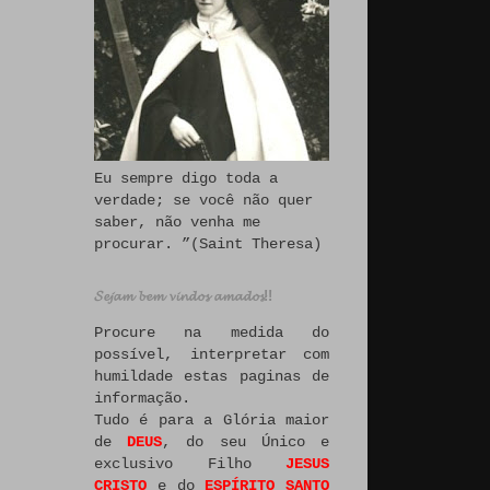
Eu sempre digo toda a
verdade; se você não quer
saber, não venha me
procurar. ”(Saint Theresa)
𝓢𝓮𝓳𝓪𝓶 𝓫𝓮𝓶 𝓿𝓲𝓷𝓭𝓸𝓼 𝓪𝓶𝓪𝓭𝓸𝓼!!
Procure na medida do
possível, interpretar com
humildade estas paginas de
informação.
Tudo é para a Glória maior
de
DEUS
, do seu Único e
exclusivo Filho
JESUS
CRISTO
e do
ESPÍRITO SANTO