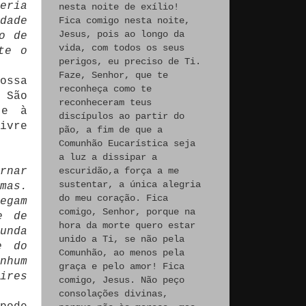
eria
nesta noite de exílio!
dade
Fica comigo nesta noite,
Jesus, pois ao longo da
o de
vida, com todos os seus
te o
perigos, eu preciso de Ti.
Faze, Senhor, que te
ossa
reconheça como te
 São
reconheceram teus
te à
discípulos ao partir do
ivre
pão, a fim de que a
Comunhão Eucarística seja
a luz a dissipar a
rnar
escuridão,a força a me
sustentar, a única alegria
mas.
do meu coração. Fica
egam
comigo, Senhor, porque na
e de
hora da morte quero estar
unda
unido a Ti, se não pela
e do
Comunhão, ao menos pela
nhum
graça e pelo amor! Fica
ires
comigo, Jesus. Não peço
consolações divinas,