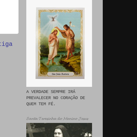
tiga
A VERDADE SEMPRE IRÁ
PREVALECER NO CORAÇÃO DE
QUEM TEM FÉ.
𝓢𝓪𝓷𝓽𝓪 𝓣𝓮𝓻𝓮𝓼𝓲𝓷𝓱𝓪 𝓭𝓸 𝓜𝓮𝓷𝓲𝓷𝓸 𝓙𝓮𝓼𝓾𝓼