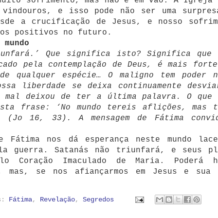
muito sofrimento, mas não é em vão. A Igreja 
 vindouros, e isso pode não ser uma surpres
esde a crucificação de Jesus, e nosso sofrim
os positivos no futuro.
 mundo
iunfará.’ Que significa isto? Significa que 
cado pela contemplação de Deus, é mais forte
de qualquer espécie… O maligno tem poder n
ossa liberdade se deixa continuamente desvia
o mal deixou de ter a última palavra. O que 
esta frase: ‘No mundo tereis aflições, mas t
’ (Jo 16, 33). A mensagem de Fátima convi
e Fátima nos dá esperança neste mundo lace
la guerra. Satanás não triunfará, e seus pl
elo Coração Imaculado de Maria. Poderá h
o, mas, se nos afiançarmos em Jesus e sua 
as:
Fátima
,
Revelação
,
Segredos