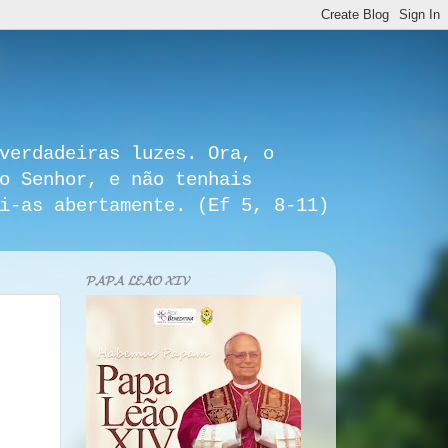
verdadeiras luzes. Ora, o
o Senhor, e não tenhais
i-as abertamente. (Ef 5, 8-11)
𝓟𝓐𝓟𝓐 𝓛𝓔𝓐̃𝓞 𝓧𝓘𝓥