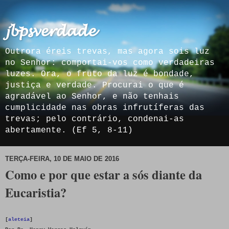
𝓳𝓫𝓹𝓼𝓿𝓮𝓻𝓭𝓪𝓭𝓮
Outrora éreis trevas, mas agora sois luz
no Senhor: comportai-vos como verdadeiras
luzes. Ora, o fruto da luz é bondade,
justiça e verdade. Procurai o que é
agradável ao Senhor, e não tenhais
cumplicidade nas obras infrutíferas das
trevas; pelo contrário, condenai-as
abertamente. (Ef 5, 8-11)
TERÇA-FEIRA, 10 DE MAIO DE 2016
Como e por que estar a sós diante da
Eucaristia?
[
aleteia
]