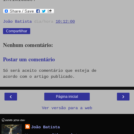
João Batista
dia/hora
10:12:00
Compartilhar
Nenhum comentário:
Postar um comentário
Só será aceito comentário que esteja de
acordo com o artigo publicado.
‹
›
Página inicial
Ver versão para a web
𝓠𝓾𝓮𝓶 𝓼𝓸𝓾 𝓮𝓾
João Batista