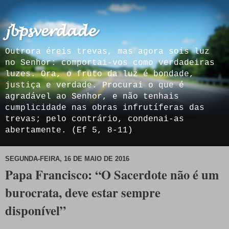
𝓳𝓫𝓹𝓼𝓿𝓮𝓻𝓭𝓪𝓭𝓮
Outrora éreis trevas, mas agora sois luz
no Senhor: comportai-vos como verdadeiras
luzes. Ora, o fruto da luz é bondade,
justiça e verdade. Procurai o que é
agradável ao Senhor, e não tenhais
cumplicidade nas obras infrutíferas das
trevas; pelo contrário, condenai-as
abertamente. (Ef 5, 8-11)
SEGUNDA-FEIRA, 16 DE MAIO DE 2016
Papa Francisco: “O Sacerdote não é um
burocrata, deve estar sempre
disponível”