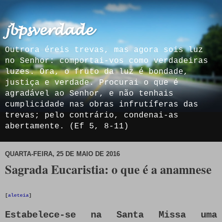
𝓳𝓫𝓹𝓼𝓿𝓮𝓻𝓭𝓪𝓭𝓮
Outrora éreis trevas, mas agora sois luz
no Senhor: comportai-vos como verdadeiras
luzes. Ora, o fruto da luz é bondade,
justiça e verdade. Procurai o que é
agradável ao Senhor, e não tenhais
cumplicidade nas obras infrutíferas das
trevas; pelo contrário, condenai-as
abertamente. (Ef 5, 8-11)
QUARTA-FEIRA, 25 DE MAIO DE 2016
Sagrada Eucaristia: o que é a anamnese
[
aleteia
]
Estabelece-se na Santa Missa uma