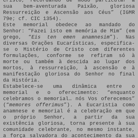
Cristo, recordando de modo particular a
sua bem-aventurada Paixão, gloriosa
Ressurreição e Ascensão aos Céus” (IGMR
79e; cf. CIC 1354).
Este memorial obedece ao mandado do
Senhor: “Fazei isto em memória de Mim” (em
grego, “
Eis ten emen anamnesim
”). Nas
diversas Orações Eucarísticas, especifica-
se o Mistério de Cristo com diferentes
formulações, conforme se refiram só à
morte ou também à descida ao lugar dos
mortos, à ressurreição, à ascensão e à
manifestação gloriosa do Senhor no final
da História.
Estabelece-se uma dinâmica entre o
memorial e o oferecimento: “enquanto
celebramos o memorial… nós Vos oferecemos”
(“
memores offerimus
”). A Eucaristia como
anamnese e memorial é a celebração em que
o próprio Senhor, a partir da sua
existência gloriosa, torna presente à sua
comunidade celebrante, no mesmo instante,
a força salvadora do acontecimento da sua