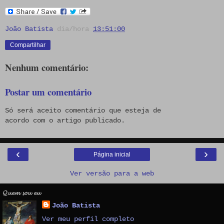
João Batista
dia/hora
13:51:00
Compartilhar
Nenhum comentário:
Postar um comentário
Só será aceito comentário que esteja de
acordo com o artigo publicado.
‹
›
Página inicial
Ver versão para a web
𝓠𝓾𝓮𝓶 𝓼𝓸𝓾 𝓮𝓾
João Batista
Ver meu perfil completo