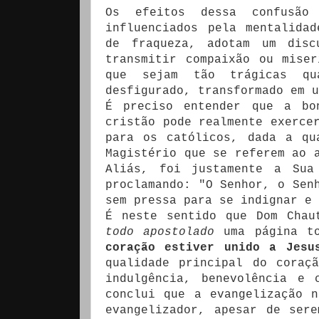
Os efeitos dessa confusão
influenciados pela mentalida
de fraqueza, adotam um disc
transmitir compaixão ou mise
que sejam tão trágicas qu
desfigurado, transformado em u
É preciso entender que a bo
cristão pode realmente exerce
para os católicos, dada a qu
Magistério que se referem ao 
Aliás, foi justamente a Sua
proclamando: "O Senhor, o Sen
sem pressa para se indignar e
É neste sentido que Dom Chau
todo apostolado
uma página to
coração estiver unido a Jesu
qualidade principal do coraç
indulgência, benevolência e 
conclui que a evangelização 
evangelizador, apesar de sere