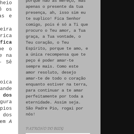
porque não às mereço, mas
heio
apenas o presente da tua
é os
presença, ah, isso sim eu
as e
te suplico! Fica Senhor
comigo, pois é só a Ti que
eira
procuro o Teu amor, a Tua
rica
graça, a Tua vontade, o
fica
Teu coração, o Teu
Espírito, porque te amo, e
be o
a única recompensa que te
e na
peço é poder amar-te
— Sê
sempre mais. Como este
amor resoluto, desejo
amar-te de todo o coração
oica
enquanto estiver na terra,
ande
para continuar a te amar
 dos
perfeitamente por toda a
gura
eternidade. Assim seja.
pios
São Padre Pio, rogai por
nós!
 dos
 em
A
𝓟𝓐𝓣𝓡𝓞𝓝𝓞 𝓓𝓞 𝓑𝓛𝓞𝓖