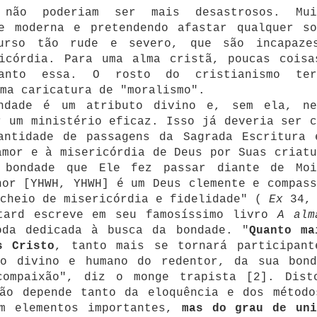
 não poderiam ser mais desastrosos. Mui
de moderna e pretendendo afastar qualquer so
urso tão rude e severo, que são incapaze
ricórdia. Para uma alma cristã, poucas coisa
anto essa. O rosto do cristianismo ter
ma caricatura de "moralismo".
ndade é um atributo divino e, sem ela, ne
r um ministério eficaz. Isso já deveria ser c
antidade de passagens da Sagrada Escritura 
amor e à misericórdia de Deus por Suas criatu
 bondade que Ele fez passar diante de Moi
hor [YHWH, YHWH] é um Deus clemente e compass
 cheio de misericórdia e fidelidade" (
Ex
34,
tard escreve em seu famosíssimo livro
A alm
da dedicada à busca da bondade. "
Quanto ma
s Cristo
, tanto mais se tornará participant
ão divino e humano do redentor, da sua bond
compaixão", diz o monge trapista [2]. Dist
não depende tanto da eloquência e dos método
m elementos importantes,
mas do grau de uni