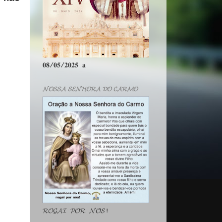
𝟎𝟖/𝟎𝟓/𝟐𝟎𝟐𝟓 𝐚
𝓝𝓞𝓢𝓢𝓐 𝓢𝓔𝓝𝓗𝓞𝓡𝓐 𝓓𝓞 𝓒𝓐𝓡𝓜𝓞
𝓡𝓞𝓖𝓐𝓘 𝓟𝓞𝓡 𝓝𝓞́𝓢!