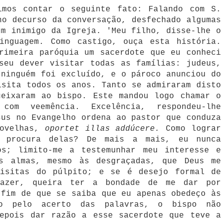
imos contar o seguinte fato: Falando com S.
no decurso da conversação, desfechado algumas
um inimigo da Igreja. 'Meu filho, disse-lhe o
inguagem. Como castigo, ouça esta história.
rimeira paróquia um sacerdote que eu conheci
seu dever visitar todas as famílias: judeus,
 ninguém foi excluído, e o pároco anunciou do
isita todos os anos. Tanto se admiraram disto
ueixaram ao bispo. Este mandou logo chamar o
com veemência. Excelência, respondeu-lhe
sus no Evangelho ordena ao pastor que conduza
 ovelhas,
oportet illas addúcere.
Como logra
 procura delas? De mais a mais, eu nunca
os; limito-me a testemunhar meu interesse e
s almas, mesmo às desgraçadas, que Deus me
visitas do púlpito; e se é desejo formal de
azer, queira ter a bondade de me dar por
 fim de que se saiba que eu apenas obedeço às
do pelo acerto das palavras, o bispo não
depois dar razão a esse sacerdote que teve a