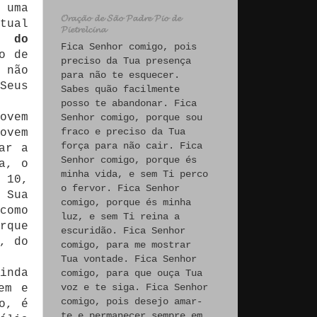
 uma
𝓞𝓻𝓪𝓬̧𝓪̃𝓸 𝓭𝓮 𝓢𝓪̃𝓸 𝓟𝓪𝓭𝓻𝓮 𝓟𝓲𝓸 𝓭𝓮
tual
𝓟𝓲𝓮𝓽𝓻𝓮𝓵𝓬𝓲𝓷𝓪
o do
Fica Senhor comigo, pois
o de
preciso da Tua presença
 não
para não te esquecer.
Seus
Sabes quão facilmente
posso te abandonar. Fica
ovem
Senhor comigo, porque sou
fraco e preciso da Tua
ovem
força para não cair. Fica
ar a
Senhor comigo, porque és
a, o
minha vida, e sem Ti perco
c
10,
o fervor. Fica Senhor
 Sua
comigo, porque és minha
como
luz, e sem Ti reina a
rque
escuridão. Fica Senhor
, do
comigo, para me mostrar
Tua vontade. Fica Senhor
inda
comigo, para que ouça Tua
voz e te siga. Fica Senhor
em e
comigo, pois desejo amar-
o, é
te e permanecer sempre em