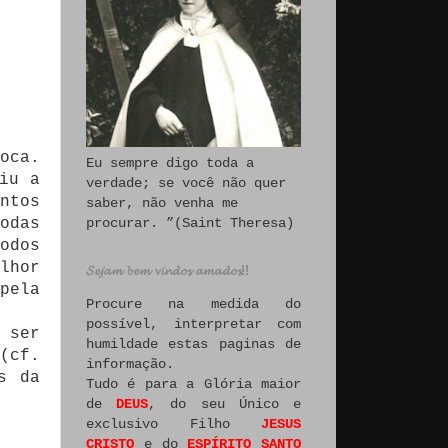
oca.
Eu sempre digo toda a
iu a
verdade; se você não quer
ntos
saber, não venha me
procurar. ”(Saint Theresa)
odas
odos
lhor
𝓢𝓮𝓳𝓪𝓶 𝓫𝓮𝓶 𝓿𝓲𝓷𝓭𝓸𝓼 𝓪𝓶𝓪𝓭𝓸𝓼!!
pela
Procure na medida do
possível, interpretar com
 ser
humildade estas paginas de
(cf.
informação.
s da
Tudo é para a Glória maior
de
DEUS
, do seu Único e
exclusivo Filho
JESUS
CRISTO
e do
ESPÍRITO SANTO