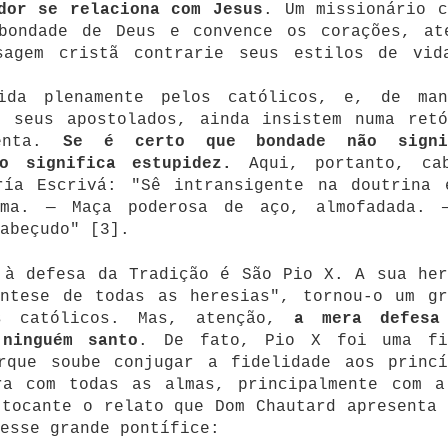
dor se relaciona com Jesus
. Um missionário c
bondade de Deus e convence os corações, at
sagem cristã contrarie seus estilos de vid
ida plenamente pelos católicos, e, de man
m seus apostolados, ainda insistem numa retó
lenta.
Se é certo que bondade não signi
o significa estupidez.
Aqui, portanto, ca
ría Escrivá: "Sê intransigente na doutrina 
ma. — Maça poderosa de aço, almofadada. 
abeçudo" [3].
 à defesa da Tradição é São Pio X. A sua her
ntese de todas as heresias", tornou-o um gr
s católicos. Mas, atenção,
a mera defesa
ninguém santo
. De fato, Pio X foi uma fi
rque soube conjugar a fidelidade aos princí
ra com todas as almas, principalmente com a
 tocante o relato que Dom Chautard apresenta
esse grande pontífice: