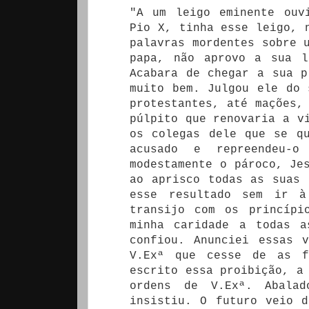
"A um leigo eminente ouv
Pio X, tinha esse leigo, 
palavras mordentes sobre 
papa, não aprovo a sua l
Acabara de chegar a sua p
muito bem. Julgou ele do 
protestantes, até mações,
púlpito que renovaria a v
os colegas dele que se q
acusado e repreendeu-o 
modestamente o pároco, Je
ao aprisco todas as suas
esse resultado sem ir à
transijo com os princípi
minha caridade a todas a
confiou. Anunciei essas 
V.Exª que cesse de as f
escrito essa proibição, a
ordens de V.Exª. Abala
insistiu. O futuro veio 