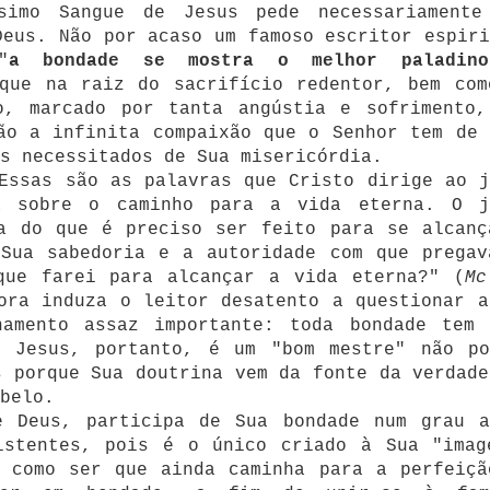
simo Sangue de Jesus pede necessariamente
Deus. Não por acaso um famoso escritor espiri
"
a bondade se mostra o melhor paladin
que na raiz do sacrifício redentor, bem com
o, marcado por tanta angústia e sofrimento,
ão a infinita compaixão que o Senhor tem de 
s necessitados de Sua misericórdia.
ssas são as palavras que Cristo dirige ao j
a sobre o caminho para a vida eterna. O j
ca do que é preciso ser feito para se alcanç
 Sua sabedoria e a autoridade com que pregav
que farei para alcançar a vida eterna?" (
M
ora induza o leitor desatento a questionar a
namento assaz importante: toda bondade tem 
. Jesus, portanto, é um "bom mestre" não po
s porque Sua doutrina vem da fonte da verdade
belo.
e Deus, participa de Sua bondade num grau a
istentes, pois é o único criado à Sua "imag
 como ser que ainda caminha para a perfeiçã