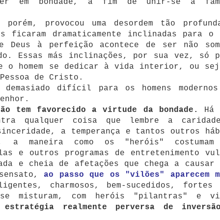
cer em bondade, a fim de unir-se à fam
, porém, provocou uma desordem tão profund
es ficaram dramaticamente inclinadas para o 
e Deus à perfeição acontece de ser não som
do. Essas más inclinações, por sua vez, só p
e o homem se dedicar à vida interior, ou sej
Pessoa de Cristo.
 demasiado difícil para os homens modernos
enhor.
não tem favorecido a virtude da bondade.
Há 
ntra qualquer coisa que lembre a caridad
sinceridade, a temperança e tantos outros háb
o, a maneira como os "heróis" costumam
las e outros programas de entretenimento vul
ada e cheia de afetações que chega a causar 
 sensato,
ao passo que os "vilões" aparecem m
ligentes, charmosos, bem-sucedidos, fortes 
se misturam, com heróis "pilantras" e vi
 estratégia realmente perversa de inversã