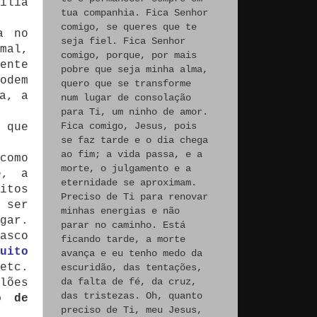
ília
tua companhia. Fica Senhor
comigo, se queres que te
a no
seja fiel. Fica Senhor
mal,
comigo, porque, por mais
ente
pobre que seja minha alma,
odem
quero que se transforme
a, a
num lugar de consolação
para Ti, um ninho de amor.
Fica comigo, Jesus, pois
 que
se faz tarde e o dia chega
ao fim; a vida passa, e a
como
morte, o julgamento e a
e, a
eternidade se aproximam.
itos
Preciso de Ti para renovar
 ser
minhas energias e não
gar.
parar no caminho. Está
asco
ficando tarde, a morte
uito
avança e eu tenho medo da
etc.
escuridão, das tentações,
da falta de fé, da cruz,
lões
das tristezas. Oh, quanto
o de
preciso de Ti, meu Jesus,