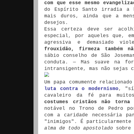
com que esse mesmo evangeliza
do Espírito Santo irradia a 
mais duros, ainda que a men
desejos.
Essa certeza deve ser acolh
especial, por aqueles que, e
agressiva e demasiado vio
frouxidão, firmeza também nã
sábio conselho de São Josema
conduta. — Mas suave na for
intransigente, mas não sejas c
Um papa comumente relacionado
luta contra o modernismo
, "sí
cavaleiro da fé para muito
costumes cristãos não torna 
notável no Trono de Pedro po
com a caridade necessária pa
"inimigos". É particularmente
alma de todo apostolado
sobre 