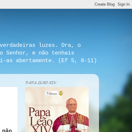
verdadeiras luzes. Ora, o
o Senhor, e não tenhais
i-as abertamente. (Ef 5, 8-11)
𝓟𝓐𝓟𝓐 𝓛𝓔𝓐̃𝓞 𝓧𝓘𝓥
 não