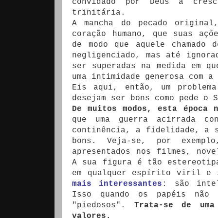
convidado por Deus a cres
trinitária.
A mancha do pecado original
coração humano, que suas açõ
de modo que aquele chamado d
negligenciado, mas até ignora
ser superadas na medida em qu
uma intimidade generosa com a 
Eis aqui, então, um problema
desejam ser bons como pede o S
De muitos modos, esta época 
que uma guerra acirrada co
continência, a fidelidade, a 
bons. Veja-se, por exempl
apresentados nos filmes, nove
A sua figura é tão estereotip
em qualquer espírito viril e
mais interessantes
: são inte
Isso quando os papéis não 
"piedosos".
Trata-se de uma
valores.