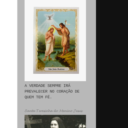
r
A VERDADE SEMPRE IRÁ
PREVALECER NO CORAÇÃO DE
QUEM TEM FÉ.
𝓢𝓪𝓷𝓽𝓪 𝓣𝓮𝓻𝓮𝓼𝓲𝓷𝓱𝓪 𝓭𝓸 𝓜𝓮𝓷𝓲𝓷𝓸 𝓙𝓮𝓼𝓾𝓼