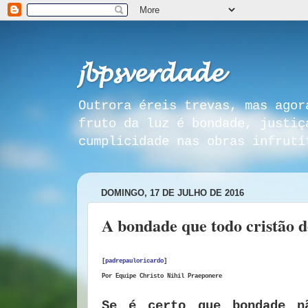
𝓳𝓫𝓹𝓼𝓿𝓮𝓻𝓭𝓪𝓭𝓮
Outrora éreis trevas, mas agor
fruto da luz é bondade, justiç
cumplicidade nas obras infrutí
DOMINGO, 17 DE JULHO DE 2016
A bondade que todo cristão d
[
padrepauloricardo
]
Por
Equipe Christo Nihil Praeponere
Se é certo que bondade nã