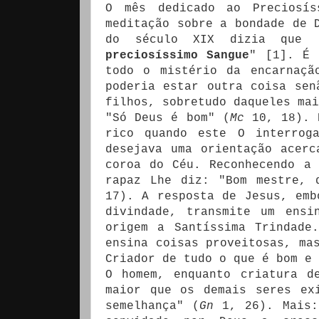
O mês dedicado ao Preciosís
meditação sobre a bondade de 
do século XIX dizia que 
preciosíssimo Sangue
" [1]. É 
todo o mistério da encarnaçã
poderia estar outra coisa sen
filhos, sobretudo daqueles mai
"Só Deus é bom" (
Mc
10, 18). E
rico quando este O interrog
desejava uma orientação acer
coroa do Céu. Reconhecendo a
rapaz Lhe diz: "Bom mestre, 
17). A resposta de Jesus, emb
divindade, transmite um ensi
origem a Santíssima Trindade
ensina coisas proveitosas, ma
Criador de tudo o que é bom e 
O homem, enquanto criatura d
maior que os demais seres ex
semelhança" (
Gn
1, 26). Mais: