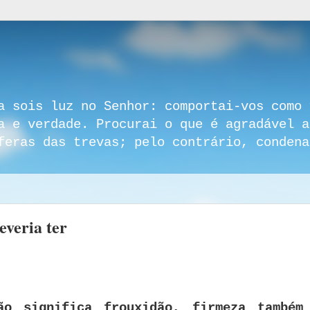
a sois luz no Senhor: comportai-vos como 
a e verdade. Procurai o que é agradável a
feras das trevas; pelo contrário, condena
everia ter
o significa frouxidão, firmeza também