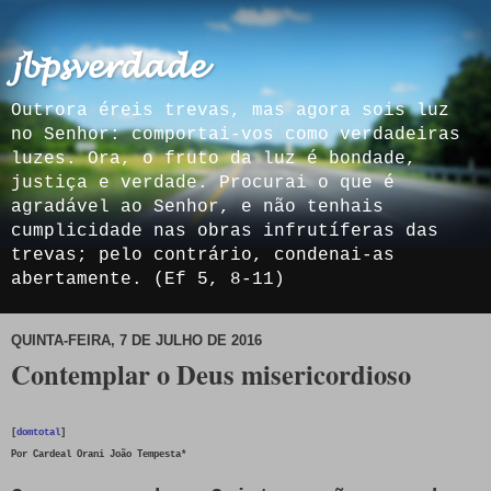
𝓳𝓫𝓹𝓼𝓿𝓮𝓻𝓭𝓪𝓭𝓮
Outrora éreis trevas, mas agora sois luz
no Senhor: comportai-vos como verdadeiras
luzes. Ora, o fruto da luz é bondade,
justiça e verdade. Procurai o que é
agradável ao Senhor, e não tenhais
cumplicidade nas obras infrutíferas das
trevas; pelo contrário, condenai-as
abertamente. (Ef 5, 8-11)
QUINTA-FEIRA, 7 DE JULHO DE 2016
Contemplar o Deus misericordioso
[
domtotal
]
Por Cardeal Orani João Tempesta*