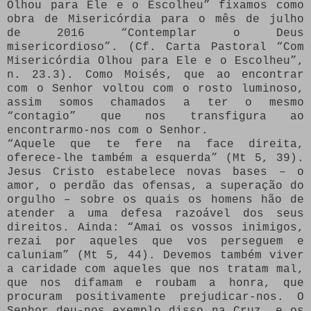
Olhou para Ele e o Escolheu” fixamos como
obra de Misericórdia para o mês de julho
de 2016 “Contemplar o Deus
misericordioso”. (Cf. Carta Pastoral “Com
Misericórdia Olhou para Ele e o Escolheu”,
n. 23.3). Como Moisés, que ao encontrar
com o Senhor voltou com o rosto luminoso,
assim somos chamados a ter o mesmo
“contagio” que nos transfigura ao
encontrarmo-nos com o Senhor.
“Aquele que te fere na face direita,
oferece-lhe também a esquerda” (Mt 5, 39).
Jesus Cristo estabelece novas bases – o
amor, o perdão das ofensas, a superação do
orgulho – sobre os quais os homens hão de
atender a uma defesa razoável dos seus
direitos. Ainda: “Amai os vossos inimigos,
rezai por aqueles que vos perseguem e
caluniam” (Mt 5, 44). Devemos também viver
a caridade com aqueles que nos tratam mal,
que nos difamam e roubam a honra, que
procuram positivamente prejudicar-nos. O
Senhor deu-nos exemplo disso na Cruz, e os