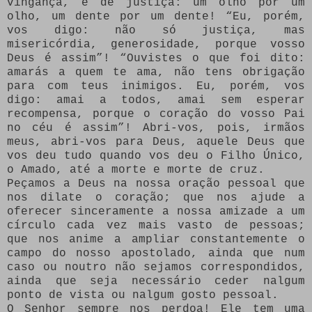
vingança, é de justiça: um olho por um
olho, um dente por um dente! “Eu, porém,
vos digo: não só justiça, mas
misericórdia, generosidade, porque vosso
Deus é assim”! “Ouvistes o que foi dito:
amarás a quem te ama, não tens obrigação
para com teus inimigos. Eu, porém, vos
digo: amai a todos, amai sem esperar
recompensa, porque o coração do vosso Pai
no céu é assim”! Abri-vos, pois, irmãos
meus, abri-vos para Deus, aquele Deus que
vos deu tudo quando vos deu o Filho Único,
o Amado, até a morte e morte de cruz.
Peçamos a Deus na nossa oração pessoal que
nos dilate o coração; que nos ajude a
oferecer sinceramente a nossa amizade a um
círculo cada vez mais vasto de pessoas;
que nos anime a ampliar constantemente o
campo do nosso apostolado, ainda que num
caso ou noutro não sejamos correspondidos,
ainda que seja necessário ceder nalgum
ponto de vista ou nalgum gosto pessoal.
O Senhor sempre nos perdoa! Ele tem uma