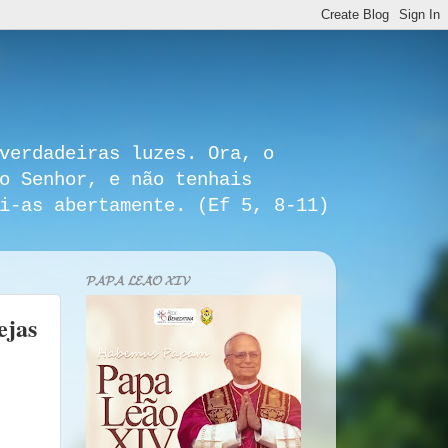
verdadeiras luzes. Ora, o
o Senhor, e não tenhais
i-as abertamente. (Ef 5, 8-11)
𝓟𝓐𝓟𝓐 𝓛𝓔𝓐̃𝓞 𝓧𝓘𝓥
ejas