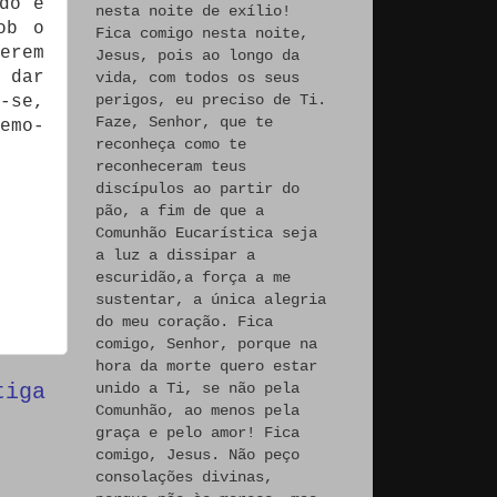
do e
nesta noite de exílio!
ob o
Fica comigo nesta noite,
erem
Jesus, pois ao longo da
 dar
vida, com todos os seus
perigos, eu preciso de Ti.
-se,
Faze, Senhor, que te
emo-
reconheça como te
reconheceram teus
discípulos ao partir do
pão, a fim de que a
Comunhão Eucarística seja
a luz a dissipar a
escuridão,a força a me
sustentar, a única alegria
do meu coração. Fica
comigo, Senhor, porque na
hora da morte quero estar
unido a Ti, se não pela
tiga
Comunhão, ao menos pela
graça e pelo amor! Fica
comigo, Jesus. Não peço
consolações divinas,