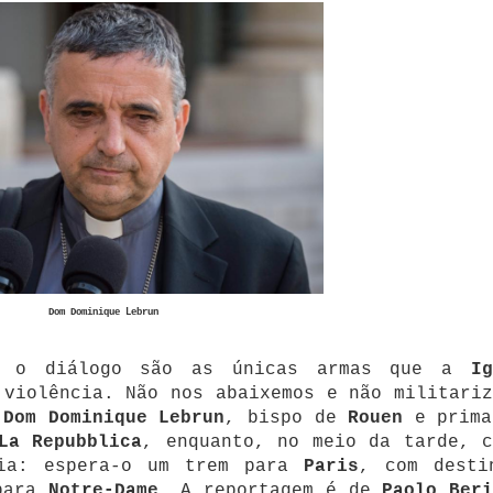
Dom Dominique Lebrun
 e o diálogo são as únicas armas que a
Ig
violência. Não nos abaixemos e não militariz
"
Dom Dominique Lebrun
, bispo de
Rouen
e prima
La Repubblica
, enquanto, no meio da tarde, c
ria: espera-o um trem para
Paris
, com desti
 para
Notre-Dame
. A reportagem é de
Paolo Beri