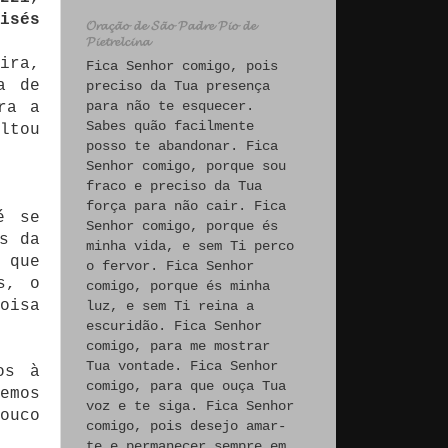
oisés
𝓞𝓻𝓪𝓬̧𝓪̃𝓸 𝓭𝓮 𝓢𝓪̃𝓸 𝓟𝓪𝓭𝓻𝓮 𝓟𝓲𝓸 𝓭𝓮
𝓟𝓲𝓮𝓽𝓻𝓮𝓵𝓬𝓲𝓷𝓪
ira,
Fica Senhor comigo, pois
a de
preciso da Tua presença
para não te esquecer.
ra a
Sabes quão facilmente
ltou
posso te abandonar. Fica
Senhor comigo, porque sou
fraco e preciso da Tua
força para não cair. Fica
é se
Senhor comigo, porque és
s da
minha vida, e sem Ti perco
 que
o fervor. Fica Senhor
s, o
comigo, porque és minha
oisa
luz, e sem Ti reina a
escuridão. Fica Senhor
comigo, para me mostrar
Tua vontade. Fica Senhor
os à
comigo, para que ouça Tua
emos
voz e te siga. Fica Senhor
ouco
comigo, pois desejo amar-
te e permanecer sempre em