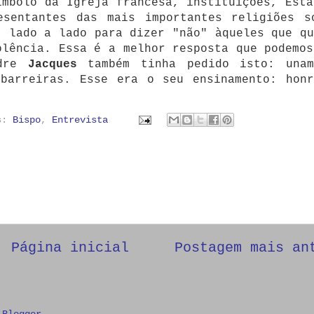
ímbolo da Igreja francesa, instituições, Esta
esentantes das mais importantes religiões s
, lado a lado para dizer "não" àqueles que qu
olência. Essa é a melhor resposta que podemos
adre
Jacques
também tinha pedido isto: unam
 barreiras. Esse era o seu ensinamento: honr
as:
Bispo
,
Entrevista
Página inicial
Postagem mais an