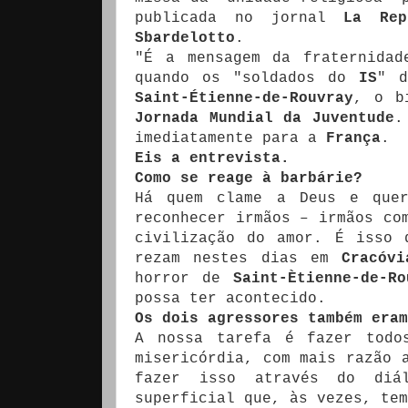
publicada no jornal
La Rep
Sbardelotto
.
"É a mensagem da fraternidad
quando os "soldados do
IS
" d
Saint-Étienne-de-Rouvray
, o b
Jornada Mundial da Juventude
.
imediatamente para a
França
.
Eis a entrevista.
Como se reage à barbárie?
Há quem clame a Deus e quer
reconhecer irmãos – irmãos co
civilização do amor. É isso 
rezam nestes dias em
Cracóvi
horror de
Saint-Ètienne-de-Ro
possa ter acontecido.
Os dois agressores também era
A nossa tarefa é fazer todo
misericórdia, com mais razão 
fazer isso através do diá
superficial que, às vezes, tem