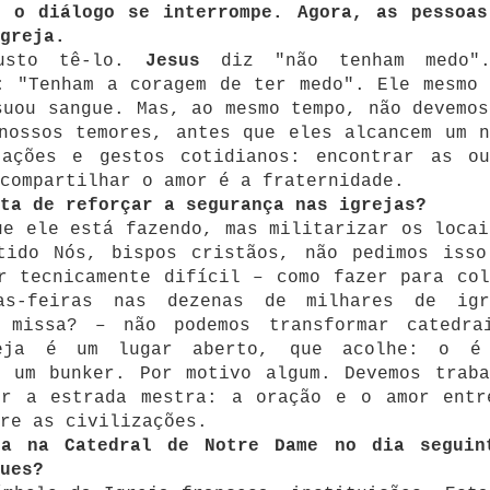
e o diálogo se interrompe. Agora, as pessoas
greja.
justo tê-lo.
Jesus
diz "não tenham medo"
: "Tenham a coragem de ter medo". Ele mesmo 
suou sangue. Mas, ao mesmo tempo, não devemos
nossos temores, antes que eles alcancem um n
ações e gestos cotidianos: encontrar as ou
compartilhar o amor é a fraternidade.
ta de reforçar a segurança nas igrejas?
ue ele está fazendo, mas militarizar os locai
tido Nós, bispos cristãos, não pedimos isso
r tecnicamente difícil – como fazer para col
as-feiras nas dezenas de milhares de igr
 missa? – não podemos transformar catedra
reja é um lugar aberto, que acolhe: o é
r um bunker. Por motivo algum. Devemos traba
ir a estrada mestra: a oração e o amor entr
re as civilizações.
sa na Catedral de Notre Dame no dia seguin
ues?