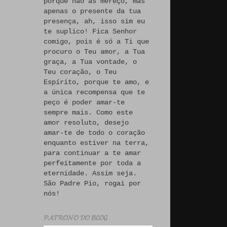
porque não às mereço, mas
apenas o presente da tua
presença, ah, isso sim eu
te suplico! Fica Senhor
comigo, pois é só a Ti que
procuro o Teu amor, a Tua
graça, a Tua vontade, o
Teu coração, o Teu
Espírito, porque te amo, e
a única recompensa que te
peço é poder amar-te
sempre mais. Como este
amor resoluto, desejo
amar-te de todo o coração
enquanto estiver na terra,
para continuar a te amar
perfeitamente por toda a
eternidade. Assim seja.
São Padre Pio, rogai por
nós!
𝓟𝓐𝓣𝓡𝓞𝓝𝓞 𝓓𝓞 𝓑𝓛𝓞𝓖