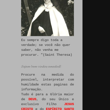
Eu sempre digo toda a
verdade; se você não quer
saber, não venha me
procurar. ”(Saint Theresa)
𝓢𝓮𝓳𝓪𝓶 𝓫𝓮𝓶 𝓿𝓲𝓷𝓭𝓸𝓼 𝓪𝓶𝓪𝓭𝓸𝓼!!
Procure na medida do
possível, interpretar com
humildade estas paginas de
informação.
Tudo é para a Glória maior
de
DEUS
, do seu Único e
exclusivo Filho
JESUS
CRISTO
e do
ESPÍRITO SANTO