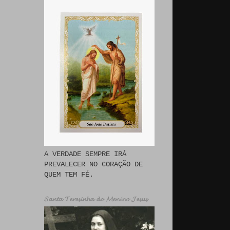
A VERDADE SEMPRE IRÁ
PREVALECER NO CORAÇÃO DE
QUEM TEM FÉ.
𝓢𝓪𝓷𝓽𝓪 𝓣𝓮𝓻𝓮𝓼𝓲𝓷𝓱𝓪 𝓭𝓸 𝓜𝓮𝓷𝓲𝓷𝓸 𝓙𝓮𝓼𝓾𝓼