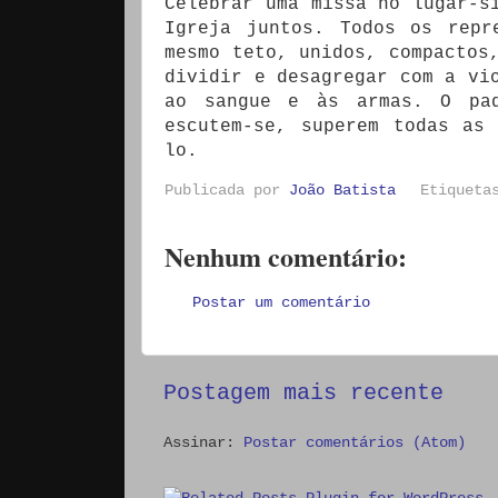
Celebrar uma missa no lugar-s
Igreja juntos. Todos os repr
mesmo teto, unidos, compactos
dividir e desagregar com a vi
ao sangue e às armas. O p
escutem-se, superem todas as
lo.
Publicada por
João Batista
Etiquet
Nenhum comentário:
Postar um comentário
Postagem mais recente
Assinar:
Postar comentários (Atom)