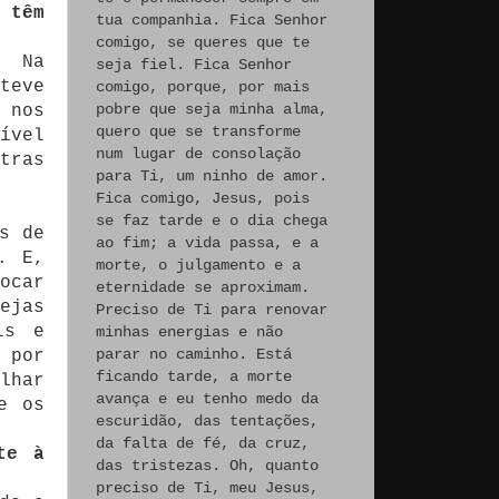
 têm
tua companhia. Fica Senhor
comigo, se queres que te
. Na
seja fiel. Fica Senhor
teve
comigo, porque, por mais
pobre que seja minha alma,
 nos
quero que se transforme
ível
num lugar de consolação
tras
para Ti, um ninho de amor.
Fica comigo, Jesus, pois
se faz tarde e o dia chega
s de
ao fim; a vida passa, e a
. E,
morte, o julgamento e a
ocar
eternidade se aproximam.
ejas
Preciso de Ti para renovar
is e
minhas energias e não
parar no caminho. Está
 por
ficando tarde, a morte
lhar
avança e eu tenho medo da
e os
escuridão, das tentações,
da falta de fé, da cruz,
te à
das tristezas. Oh, quanto
preciso de Ti, meu Jesus,