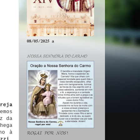
𝟎𝟖/𝟎𝟓/𝟐𝟎𝟐𝟓 𝐚
𝓝𝓞𝓢𝓢𝓐 𝓢𝓔𝓝𝓗𝓞𝓡𝓐 𝓓𝓞 𝓒𝓐𝓡𝓜𝓞
reja
emos
z da
hega
no à
𝓡𝓞𝓖𝓐𝓘 𝓟𝓞𝓡 𝓝𝓞́𝓢!
zzi
,