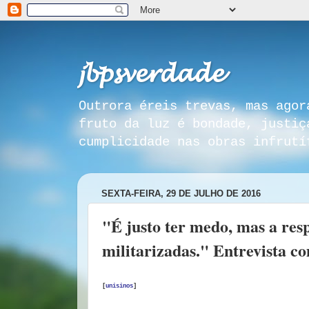
𝓳𝓫𝓹𝓼𝓿𝓮𝓻𝓭𝓪𝓭𝓮
Outrora éreis trevas, mas agor
fruto da luz é bondade, justiç
cumplicidade nas obras infrutí
SEXTA-FEIRA, 29 DE JULHO DE 2016
"É justo ter medo, mas a resp
militarizadas." Entrevista 
[
unisinos
]