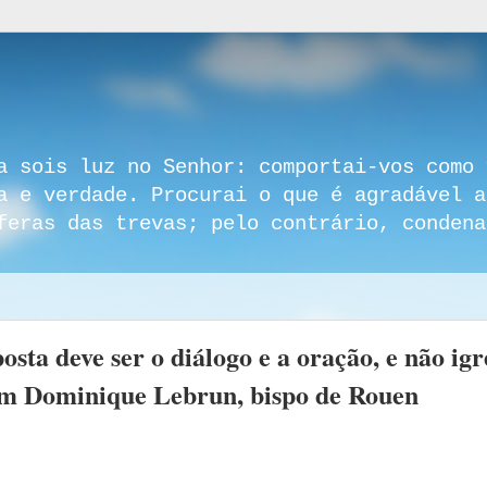
a sois luz no Senhor: comportai-vos como 
a e verdade. Procurai o que é agradável a
feras das trevas; pelo contrário, condena
osta deve ser o diálogo e a oração, e não igr
com Dominique Lebrun, bispo de Rouen