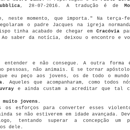
ubblica
, 28-07-2016. A tradução é de
M
e, neste momento, que importa." Na terça-fe
egolaram o padre Jacques na igreja normand
ispo tinha acabado de chegar em
Cracóvia
pa
 Ao saber da notícia, deixou o encontro e vo
 entender e não consegue. A outra forma 
mo pessoas, não animais. E se tornar apóstolo
que eu peço aos jovens, os de todo o mundo
a
. Aqueles que acompanharam, como todos nó
uvray
e ainda custam a acreditar que tal c
m muito jovens.
s os esforços para converter esses violent
ainda se não estiverem em idade avançada. Dev
logo, tentando superar a concepção um p
os dele.