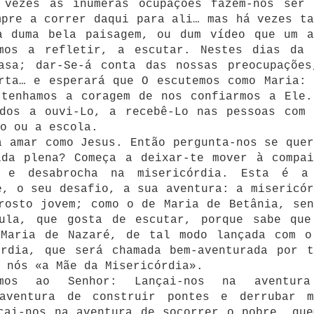
 vezes as inúmeras ocupações fazem-nos ser 
mpre a correr daqui para ali… mas há vezes ta
a duma bela paisagem, ou dum vídeo que um a
mos a refletir, a escutar. Nestes dias da 
asa; dar-Se-á conta das nossas preocupações
rta… e esperará que O escutemos como Maria: 
 tenhamos a coragem de nos confiarmos a Ele.
ados a ouvi-Lo, a recebê-Lo nas pessoas com 
po ou a escola.
a amar como Jesus. Então pergunta-nos se quer
ida plena? Começa a deixar-te mover à compai
a e desabrocha na misericórdia. Esta é a
e, o seu desafio, a sua aventura: a misericór
rosto jovem; como o de Maria de Betânia, sen
ula, que gosta de escutar, porque sabe que
Maria de Nazaré, de tal modo lançada com o
órdia, que será chamada bem-aventurada por t
 nós «a Mãe da Misericórdia».
amos ao Senhor: Lançai-nos na aventur
 aventura de construir pontes e derrubar m
çai-nos na aventura de socorrer o pobre, que