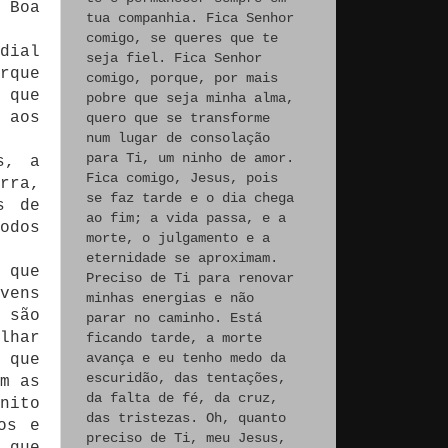
 Boa
tua companhia. Fica Senhor
comigo, se queres que te
dial
seja fiel. Fica Senhor
rque
comigo, porque, por mais
 que
pobre que seja minha alma,
 aos
quero que se transforme
num lugar de consolação
para Ti, um ninho de amor.
s, a
Fica comigo, Jesus, pois
rra,
se faz tarde e o dia chega
s de
ao fim; a vida passa, e a
odos
morte, o julgamento e a
eternidade se aproximam.
 que
Preciso de Ti para renovar
vens
minhas energias e não
 são
parar no caminho. Está
lhar
ficando tarde, a morte
avança e eu tenho medo da
 que
escuridão, das tentações,
m as
da falta de fé, da cruz,
nito
das tristezas. Oh, quanto
os e
preciso de Ti, meu Jesus,
 que