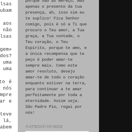
porque não às mereço, mas
lsas
apenas o presente da tua
ubam
presença, ah, isso sim eu
te suplico! Fica Senhor
 aos
comigo, pois é só a Ti que
 não
procuro o Teu amor, a Tua
graça, a Tua vontade, o
lsas
Teu coração, o Teu
Espírito, porque te amo, e
gem»
a única recompensa que te
dos?
peço é poder amar-te
 uma
sempre mais. Como este
 uma
amor resoluto, desejo
amar-te de todo o coração
to é
enquanto estiver na terra,
 nós
para continuar a te amar
mpre
perfeitamente por toda a
eternidade. Assim seja.
ar e
São Padre Pio, rogai por
nós!
teve
 lá,
𝓟𝓐𝓣𝓡𝓞𝓝𝓞 𝓓𝓞 𝓑𝓛𝓞𝓖
abem