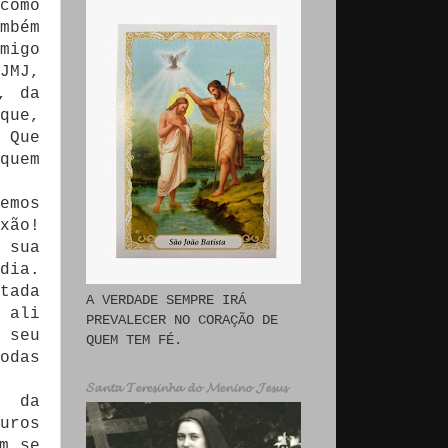
como
mbém
migo
JMJ,
, da
que,
 Que
quem
emos
xão!
 sua
dia.
tada
A VERDADE SEMPRE IRÁ
 ali
PREVALECER NO CORAÇÃO DE
 seu
QUEM TEM FÉ.
odas
𝓢𝓪𝓷𝓽𝓪 𝓣𝓮𝓻𝓮𝓼𝓲𝓷𝓱𝓪 𝓭𝓸 𝓜𝓮𝓷𝓲𝓷𝓸 𝓙𝓮𝓼𝓾𝓼
a da
uros
m se