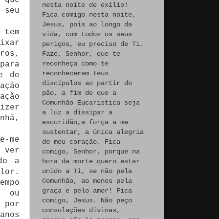
nesta noite de exílio!
 seu
Fica comigo nesta noite,
Jesus, pois ao longo da
 tem
vida, com todos os seus
ixar
perigos, eu preciso de Ti.
ros,
Faze, Senhor, que te
reconheça como te
para
reconheceram teus
e de
discípulos ao partir do
ação
pão, a fim de que a
ação
Comunhão Eucarística seja
izer
a luz a dissipar a
nhã,
escuridão,a força a me
sustentar, a única alegria
e-me
do meu coração. Fica
 ver
comigo, Senhor, porque na
do a
hora da morte quero estar
unido a Ti, se não pela
lor.
Comunhão, ao menos pela
empo
graça e pelo amor! Fica
, ou
comigo, Jesus. Não peço
 por
consolações divinas,
anos