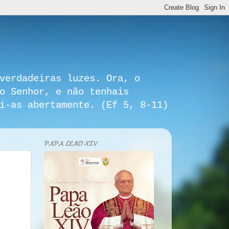
verdadeiras luzes. Ora, o
o Senhor, e não tenhais
i-as abertamente. (Ef 5, 8-11)
𝓟𝓐𝓟𝓐 𝓛𝓔𝓐̃𝓞 𝓧𝓘𝓥