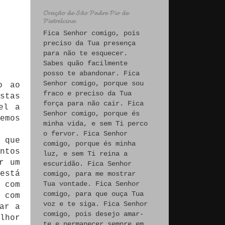
𝓞𝓻𝓪𝓬̧𝓪̃𝓸 𝓭𝓮 𝓢𝓪̃𝓸 𝓟𝓪𝓭𝓻𝓮 𝓟𝓲𝓸 𝓭𝓮
𝓟𝓲𝓮𝓽𝓻𝓮𝓵𝓬𝓲𝓷𝓪
Fica Senhor comigo, pois
preciso da Tua presença
para não te esquecer.
Sabes quão facilmente
posso te abandonar. Fica
Senhor comigo, porque sou
o ao
fraco e preciso da Tua
stas
força para não cair. Fica
el a
Senhor comigo, porque és
emos
minha vida, e sem Ti perco
o fervor. Fica Senhor
 que
comigo, porque és minha
ntos
luz, e sem Ti reina a
r um
escuridão. Fica Senhor
está
comigo, para me mostrar
Tua vontade. Fica Senhor
 com
comigo, para que ouça Tua
 com
voz e te siga. Fica Senhor
ar a
comigo, pois desejo amar-
lhor
te e permanecer sempre em