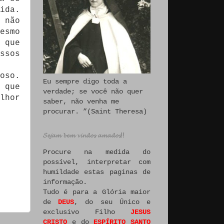
ida.
 não
esmo
 que
ssos
oso.
Eu sempre digo toda a
 que
verdade; se você não quer
lhor
saber, não venha me
procurar. ”(Saint Theresa)
𝓢𝓮𝓳𝓪𝓶 𝓫𝓮𝓶 𝓿𝓲𝓷𝓭𝓸𝓼 𝓪𝓶𝓪𝓭𝓸𝓼!!
Procure na medida do
possível, interpretar com
humildade estas paginas de
informação.
Tudo é para a Glória maior
de
DEUS
, do seu Único e
exclusivo Filho
JESUS
CRISTO
e do
ESPÍRITO SANTO