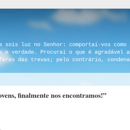
a sois luz no Senhor: comportai-vos como 
a e verdade. Procurai o que é agradável a
feras das trevas; pelo contrário, condena
ovens, finalmente nos encontramos!”