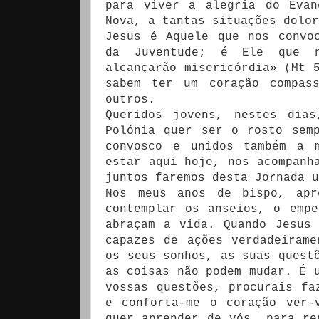
para viver a alegria do Evan
Nova, a tantas situações dolor
Jesus é Aquele que nos convo
da Juventude; é Ele que n
alcançarão misericórdia» (Mt 
sabem ter um coração compas
outros.
Queridos jovens, nestes dia
Polónia quer ser o rosto sem
convosco e unidos também a m
estar aqui hoje, nos acompanh
juntos faremos desta Jornada u
Nos meus anos de bispo, apr
contemplar os anseios, o emp
abraçam a vida. Quando Jesus
capazes de ações verdadeirame
os seus sonhos, as suas quest
as coisas não podem mudar. É 
vossas questões, procurais fa
e conforta-me o coração ver-
quer aprender de vós, para re