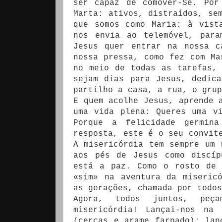
ser capaz de comover-Se. Por
Marta: ativos, distraídos, se
que somos como Maria: à vist
nos envia ao telemóvel, para
Jesus quer entrar na nossa c
nossa pressa, como fez com Ma
no meio de todas as tarefas,
sejam dias para Jesus, dedic
partilho a casa, a rua, o gru
E quem acolhe Jesus, aprende 
uma vida plena: Queres uma v
Porque a felicidade germin
resposta, este é o seu convit
A misericórdia tem sempre um 
aos pés de Jesus como discíp
está a paz. Como o rosto de 
«sim» na aventura da miseric
as gerações, chamada por todos
Agora, todos juntos, peç
misericórdia! Lançai-nos na
(cercas e arame farpado); lan