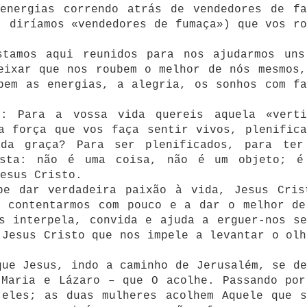
energias correndo atrás de vendedores de fa
, diríamos «vendedores de fumaça») que vos ro
stamos aqui reunidos para nos ajudarmos uns
eixar que nos roubem o melhor de nós mesmos,
bem as energias, a alegria, os sonhos com fa
s: Para a vossa vida quereis aquela «verti
a força que vos faça sentir vivos, plenifica
 da graça? Para ser plenificados, para ter
osta: não é uma coisa, não é um objeto; é
esus Cristo.
be dar verdadeira paixão à vida, Jesus Cris
s contentarmos com pouco e a dar o melhor de
s interpela, convida e ajuda a erguer-nos se
 Jesus Cristo que nos impele a levantar o olh
que Jesus, indo a caminho de Jerusalém, se de
 Maria e Lázaro – que O acolhe. Passando por
 eles; as duas mulheres acolhem Aquele que s