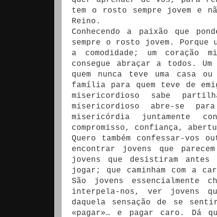
tem o rosto sempre jovem e n
Reino.
Conhecendo a paixão que pond
sempre o rosto jovem. Porque 
a comodidade; um coração mi
consegue abraçar a todos. Um
quem nunca teve uma casa ou
família para quem teve de emi
misericordioso sabe part
misericordioso abre-se pa
misericórdia juntamente c
compromisso, confiança, abertu
Quero também confessar-vos ou
encontrar jovens que parecem
jovens que desistiram antes
jogar; que caminham com a ca
São jovens essencialmente c
interpela-nos, ver jovens q
daquela sensação de se senti
«pagar»… e pagar caro. Dá q