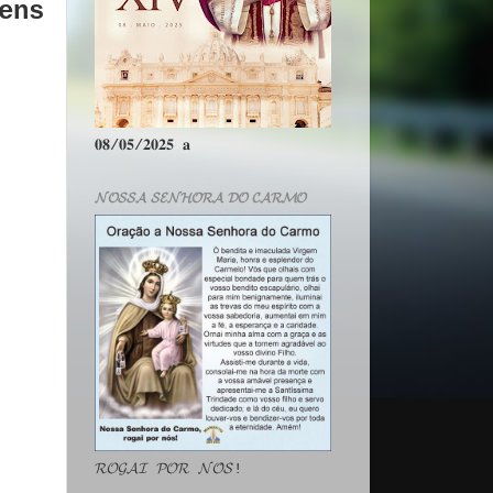
ens
𝟎𝟖/𝟎𝟓/𝟐𝟎𝟐𝟓 𝐚
𝓝𝓞𝓢𝓢𝓐 𝓢𝓔𝓝𝓗𝓞𝓡𝓐 𝓓𝓞 𝓒𝓐𝓡𝓜𝓞
𝓡𝓞𝓖𝓐𝓘 𝓟𝓞𝓡 𝓝𝓞́𝓢!