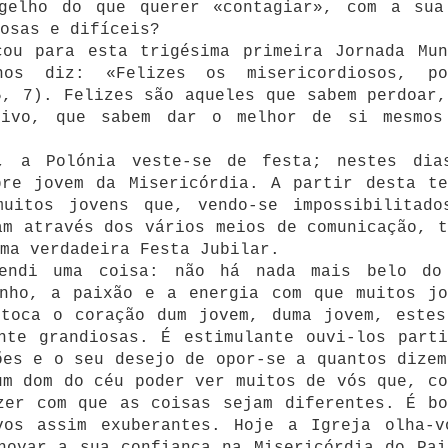
gelho do que querer «contagiar», com a sua
osas e difíceis?
cou para esta trigésima primeira Jornada Mun
os diz: «Felizes os misericordiosos, po
5, 7). Felizes são aqueles que sabem perdoar,
sivo, que sabem dar o melhor de si mesmos
s, a Polónia veste-se de festa; nestes dia
pre jovem da Misericórdia. A partir desta te
uitos jovens que, vendo-se impossibilitado
am através dos vários meios de comunicação, t
ma verdadeira Festa Jubilar.
endi uma coisa: não há nada mais belo do
enho, a paixão e a energia com que muitos jo
 toca o coração dum jovem, duma jovem, estes
nte grandiosas. É estimulante ouvi-los parti
ões e o seu desejo de opor-se a quantos dizem
um dom do céu poder ver muitos de vós que, co
zer com que as coisas sejam diferentes. É bo
vos assim exuberantes. Hoje a Igreja olha-v
novar a sua confiança na Misericórdia do Pai