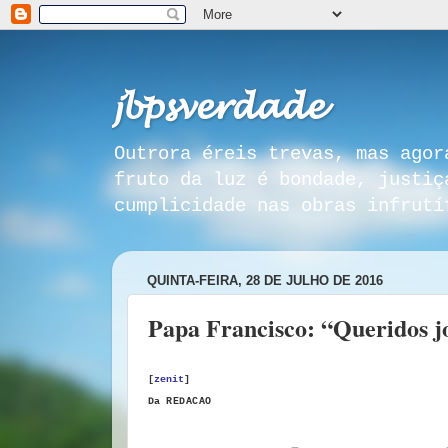
𝓳𝓫𝓹𝓼𝓿𝓮𝓻𝓭𝓪𝓭𝓮
Outrora éreis trevas, mas agor
fruto da luz é bondade, justiç
cumplicidade nas obras infrutí
QUINTA-FEIRA, 28 DE JULHO DE 2016
Papa Francisco: “Queridos j
[
zenit
]
Da
REDACAO