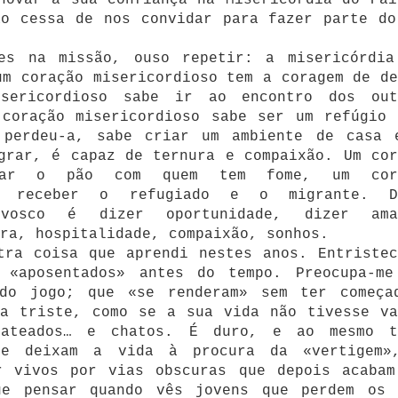
ão cessa de nos convidar para fazer parte do
es na missão, ouso repetir: a misericórdia
um coração misericordioso tem a coragem de de
sericordioso sabe ir ao encontro dos out
 coração misericordioso sabe ser um refúgio 
 perdeu-a, sabe criar um ambiente de casa 
grar, é capaz de ternura e compaixão. Um cor
ilhar o pão com quem tem fome, um cor
ra receber o refugiado e o migrante. D
onvosco é dizer oportunidade, dizer ama
ra, hospitalidade, compaixão, sonhos.
tra coisa que aprendi nestes anos. Entristec
 «aposentados» antes do tempo. Preocupa-me
 do jogo; que «se renderam» sem ter começa
ra triste, como se a sua vida não tivesse va
hateados… e chatos. É duro, e ao mesmo t
ue deixam a vida à procura da «vertigem»
r vivos por vias obscuras que depois acabam
ue pensar quando vês jovens que perdem os 