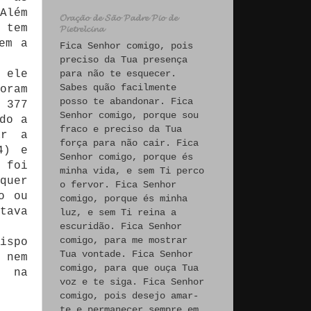
Além
𝓞𝓻𝓪𝓬̧𝓪̃𝓸 𝓭𝓮 𝓢𝓪̃𝓸 𝓟𝓪𝓭𝓻𝓮 𝓟𝓲𝓸 𝓭𝓮
 tem
𝓟𝓲𝓮𝓽𝓻𝓮𝓵𝓬𝓲𝓷𝓪
em a
Fica Senhor comigo, pois
preciso da Tua presença
para não te esquecer.
 ele
Sabes quão facilmente
oram
posso te abandonar. Fica
 377
Senhor comigo, porque sou
do a
fraco e preciso da Tua
ar a
força para não cair. Fica
4) e
Senhor comigo, porque és
 foi
minha vida, e sem Ti perco
quer
o fervor. Fica Senhor
o ou
comigo, porque és minha
tava
luz, e sem Ti reina a
escuridão. Fica Senhor
comigo, para me mostrar
ispo
Tua vontade. Fica Senhor
 nem
comigo, para que ouça Tua
, na
voz e te siga. Fica Senhor
comigo, pois desejo amar-
te e permanecer sempre em