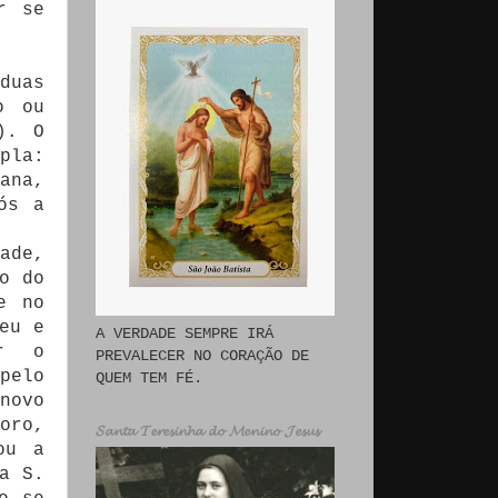
r se
duas
o ou
). O
pla:
ana,
ós a
ade,
o do
e no
eu e
A VERDADE SEMPRE IRÁ
er o
PREVALECER NO CORAÇÃO DE
pelo
QUEM TEM FÉ.
novo
oro,
𝓢𝓪𝓷𝓽𝓪 𝓣𝓮𝓻𝓮𝓼𝓲𝓷𝓱𝓪 𝓭𝓸 𝓜𝓮𝓷𝓲𝓷𝓸 𝓙𝓮𝓼𝓾𝓼
ou a
a S.