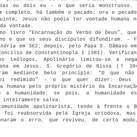
soas ou dois eu - o que seria monstruoso. 
m completo, há também o pecado; ora o pecado
guinte, Jesus não podia ter vontade humana n
da vontade.
 no livro “Encarnação do Verbo de Deus”, que
ano e que os seus discípulos difundiram. - F
andria em 362; depois, pelo Papa S. Dâmaso em
Concílio de Constantinopla I (381). Verifican
ns teólogos, Apolinário limitou-se a neg
mana em Jesus. S. Gregório de Nissa († 39
eram mediante belo princípio: “O que não
foi redimido” - o que quer dizer: Deus 
za humana pelo próprio mistério da Encarnaçã
m a humanidade; se pois, a humanidade es
 inteiramente salva.
comunidade apolinarista, tendo à frente o B
 foi reabsorvida pela Igreja ortodoxa, mas
onaram o erro, que reviveu, de certo modo