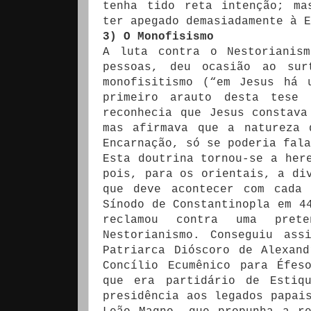
tenha tido reta intenção; ma
ter apegado demasiadamente à E
3) O Monofisismo
A luta contra o Nestorianis
pessoas, deu ocasião ao sur
monofisitismo (“em Jesus há 
primeiro arauto desta tese 
reconhecia que Jesus constava
mas afirmava que a natureza 
Encarnação, só se poderia fala
Esta doutrina tornou-se a her
pois, para os orientais, a di
que deve acontecer com cada 
Sínodo de Constantinopla em 4
reclamou contra uma prete
Nestorianismo. Conseguiu ass
Patriarca Dióscoro de Alexan
Concílio Ecumênico para Éfes
que era partidário de Estiq
presidência aos legados papai