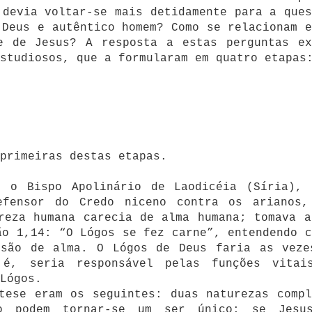
 devia voltar-se mais detidamente para a ques
 Deus e autêntico homem? Como se relacionam e
e de Jesus? A resposta a estas perguntas ex
studiosos, que a formularam em quatro etapas
primeiras destas etapas.
, o Bispo Apolinário de Laodicéia (Síria), 
efensor do Credo niceno contra os arianos,
reza humana carecia de alma humana; tomava a
ão 1,14: “O Lógos se fez carne”, entendendo c
usão de alma. O Lógos de Deus faria as veze
é, seria responsável pelas funções vitai
Lógos.
tese eram os seguintes: duas naturezas compl
ão podem tornar-se um ser único; se Jesu