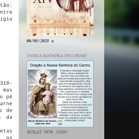
tão:
ntre
igiu
:
𝟎𝟖/𝟎𝟓/𝟐𝟎𝟐𝟓 𝐚
𝓝𝓞𝓢𝓢𝓐 𝓢𝓔𝓝𝓗𝓞𝓡𝓐 𝓓𝓞 𝓒𝓐𝓡𝓜𝓞
310-
 mas
o pé
arne
s de
s da
etas
𝓡𝓞𝓖𝓐𝓘 𝓟𝓞𝓡 𝓝𝓞́𝓢!
s as