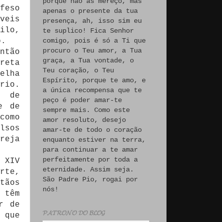
porque não às mereço, mas
feso
apenas o presente da tua
veis
presença, ah, isso sim eu
ilo,
te suplico! Fica Senhor
comigo, pois é só a Ti que
o.
procuro o Teu amor, a Tua
ntão
graça, a Tua vontade, o
reta
Teu coração, o Teu
elha
Espírito, porque te amo, e
rio.
a única recompensa que te
o de
peço é poder amar-te
e de
sempre mais. Como este
como
amor resoluto, desejo
lsos
amar-te de todo o coração
reja
enquanto estiver na terra,
para continuar a te amar
perfeitamente por toda a
 XIV
eternidade. Assim seja.
rte,
São Padre Pio, rogai por
tãos
nós!
 têm
r de
𝓟𝓐𝓣𝓡𝓞𝓝𝓞 𝓓𝓞 𝓑𝓛𝓞𝓖
 que