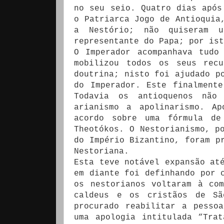
no seu seio. Quatro dias após
o Patriarca Jogo de Antioquia
a Nestório; não quiseram u
representante do Papa; por ist
O Imperador acompanhava tudo
mobilizou todos os seus rec
doutrina; nisto foi ajudado p
do Imperador. Este finalment
Todavia os antioquenos não
arianismo a apolinarismo. A
acordo sobre uma fórmula de
Theotókos. O Nestorianismo, p
do Império Bizantino, foram p
Nestoriana.
Esta teve notável expansão at
em diante foi definhando por 
os nestorianos voltaram à co
caldeus e os cristãos de Sã
procurado reabilitar a pesso
uma apologia intitulada “Tra