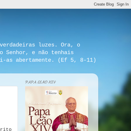
verdadeiras luzes. Ora, o
o Senhor, e não tenhais
i-as abertamente. (Ef 5, 8-11)
𝓟𝓐𝓟𝓐 𝓛𝓔𝓐̃𝓞 𝓧𝓘𝓥
rito