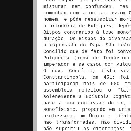
Leão Magno, que propunha a r
misturam nem confundem, mas
comunhão com a outra; assim 
homem, e pôde ressuscitar mor
a ortodoxia de Eutiques; depô
Bispos contrários à tese mono
duração. Os Bispos de diversa
a expressão do Papa São Leão
Concílio que de fato foi conv
Pulquéria (irmã de Teodósio
Imperador e se casou com Pulqu
O novo Concílio, desta vez
Constantinopla, em 451; foi
participaram mais de 600 me
assembléia rejeitou o “lat
solenemente a Epístola Dogmá
base a uma confissão de fé, 
Monofisismo, propondo em Cri
professamos um Único e idênt
não transformadas, não divid
não suprimiu as diferenças; 