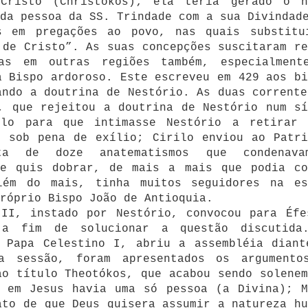
Cristo (Christokós); ela teria gerado o h
da pessoa da SS. Trindade com a sua Divindad
s em pregações ao povo, nas quais substitu
 de Cristo”. As suas concepções suscitaram re
as em outras regiões também, especialment
a Bispo ardoroso. Este escreveu em 429 aos bi
ando a doutrina de Nestório. As duas corrente
, que rejeitou a doutrina de Nestório num sí
lo para que intimasse Nestório a retirar 
, sob pena de exílio; Cirilo enviou ao Patri
ta de doze anatematismos que condenav
se quis dobrar, de mais a mais que podia co
lém do mais, tinha muitos seguidores na es
róprio Bispo João de Antioquia.
 II, instado por Nestório, convocou para Éfe
 a fim de solucionar a questão discutida
o Papa Celestino I, abriu a assembléia diant
a sessão, foram apresentados os argumento
ao título Theotókos, que acabou sendo solenem
e em Jesus havia uma só pessoa (a Divina); M
ato de que Deus quisera assumir a natureza hu