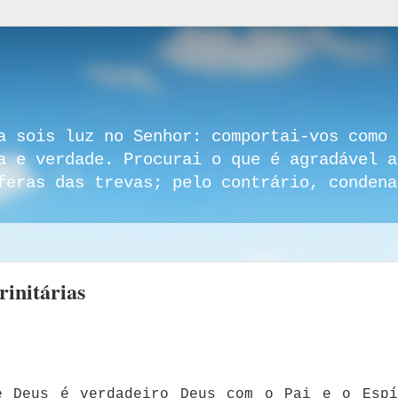
a sois luz no Senhor: comportai-vos como 
a e verdade. Procurai o que é agradável a
feras das trevas; pelo contrário, condena
rinitárias
e Deus é verdadeiro Deus com o Pai e o Espí