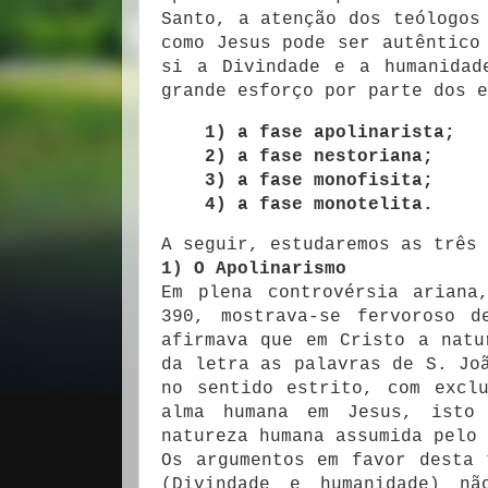
Santo, a atenção dos teólogos
como Jesus pode ser autêntico
si a Divindade e a humanidad
grande esforço por parte dos e
1) a fase apolinarista;
2) a fase nestoriana;
3) a fase monofisita;
4) a fase monotelita.
A seguir, estudaremos as três 
1) O Apolinarismo
Em plena controvérsia ariana
390, mostrava-se fervoroso d
afirmava que em Cristo a natu
da letra as palavras de S. Jo
no sentido estrito, com excl
alma humana em Jesus, isto 
natureza humana assumida pelo 
Os argumentos em favor desta 
(Divindade e humanidade) n