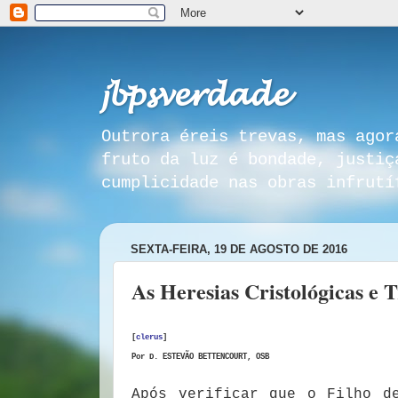
𝓳𝓫𝓹𝓼𝓿𝓮𝓻𝓭𝓪𝓭𝓮
Outrora éreis trevas, mas agor
fruto da luz é bondade, justiç
cumplicidade nas obras infrutí
SEXTA-FEIRA, 19 DE AGOSTO DE 2016
As Heresias Cristológicas e T
[
clerus
]
Por D. ESTEVÃO BETTENCOURT, OSB
Após verificar que o Filho d