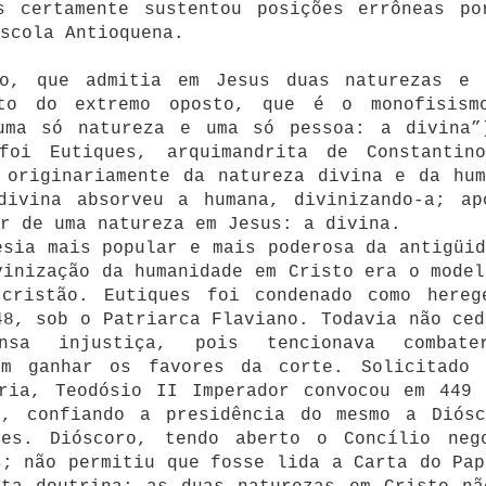
s certamente sustentou posições errôneas po
scola Antioquena.
mo, que admitia em Jesus duas naturezas e 
to do extremo oposto, que é o monofisism
uma só natureza e uma só pessoa: a divina”
foi Eutiques, arquimandrita de Constantino
 originariamente da natureza divina e da hum
divina absorveu a humana, divinizando-a; ap
r de uma natureza em Jesus: a divina.
esia mais popular e mais poderosa da antigüid
vinização da humanidade em Cristo era o model
cristão. Eutiques foi condenado como hereg
48, sob o Patriarca Flaviano. Todavia não ced
nsa injustiça, pois tencionava combat
im ganhar os favores da corte. Solicitado 
dria, Teodósio II Imperador convocou em 449 
o, confiando a presidência do mesmo a Diósc
ues. Dióscoro, tendo aberto o Concílio neg
s; não permitiu que fosse lida a Carta do Pap