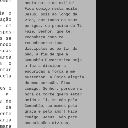
omem
nesta noite de exílio!
e.
Fica comigo nesta noite,
ía o
Jesus, pois ao longo da
ação
vida, com todos os seus
perigos, eu preciso de Ti.
e em
Faze, Senhor, que te
spos
reconheça como te
s se
reconheceram teus
nodo
discípulos ao partir do
suas
pão, a fim de que a
arca
Comunhão Eucarística seja
am o
a luz a dissipar a
ntar
escuridão,a força a me
cola
sustentar, a única alegria
do meu coração. Fica
comigo, Senhor, porque na
so o
hora da morte quero estar
. S.
unido a Ti, se não pela
e de
Comunhão, ao menos pela
s da
graça e pelo amor! Fica
ente
comigo, Jesus. Não peço
aria
consolações divinas,
mana