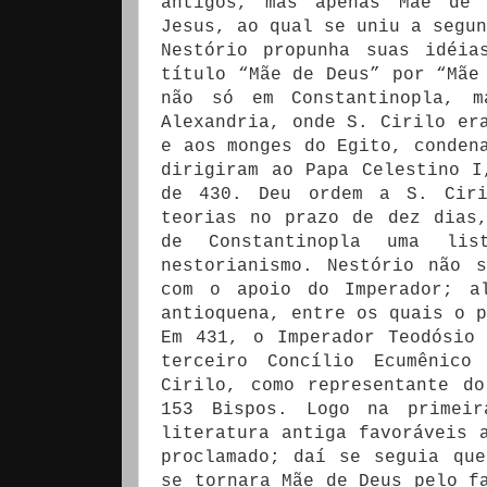
antigos, mas apenas Mãe de 
Jesus, ao qual se uniu a segun
Nestório propunha suas idéia
título “Mãe de Deus” por “Mãe
não só em Constantinopla, m
Alexandria, onde S. Cirilo er
e aos monges do Egito, conden
dirigiram ao Papa Celestino I
de 430. Deu ordem a S. Ciri
teorias no prazo de dez dias
de Constantinopla uma lis
nestorianismo. Nestório não 
com o apoio do Imperador; a
antioquena, entre os quais o p
Em 431, o Imperador Teodósio
terceiro Concílio Ecumênico
Cirilo, como representante d
153 Bispos. Logo na primeir
literatura antiga favoráveis 
proclamado; daí se seguia qu
se tornara Mãe de Deus pelo f