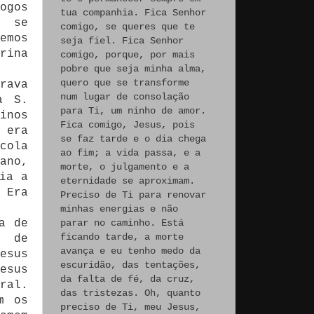
ogos
tua companhia. Fica Senhor
e se
comigo, se queres que te
emos
seja fiel. Fica Senhor
rina
comigo, porque, por mais
pobre que seja minha alma,
quero que se transforme
rava
num lugar de consolação
a S.
para Ti, um ninho de amor.
inos
Fica comigo, Jesus, pois
 era
se faz tarde e o dia chega
cola
ao fim; a vida passa, e a
ano,
morte, o julgamento e a
ia a
eternidade se aproximam.
 Era
Preciso de Ti para renovar
minhas energias e não
parar no caminho. Está
a de
ficando tarde, a morte
l de
avança e eu tenho medo da
esus
escuridão, das tentações,
esus
da falta de fé, da cruz,
ral.
das tristezas. Oh, quanto
m os
preciso de Ti, meu Jesus,