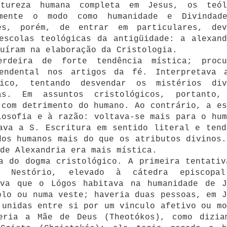
tureza humana completa em Jesus, os teól
amente o modo como humanidade e Divindad
es, porém, de entrar em particulares, dev
escolas teológicas da antigüidade: a alexand
uíram na elaboração da Cristologia.
rdeira de forte tendência mística; procu
endental nos artigos da fé. Interpretava 
ico, tentando desvendar os mistérios div
as. Em assuntos cristológicos, portanto,
 com detrimento do humano. Ao contrário, a es
losofia e à razão: voltava-se mais para o hum
ava a S. Escritura em sentido literal e tend
dos humanos mais do que os atributos divinos.
de Alexandria era mais mística.
a do dogma cristológico. A primeira tentativ
r Nestório, elevado à cátedra episcopa
ava que o Lógos habitava na humanidade de J
plo ou numa veste; haveria duas pessoas, em J
 unidas entre si por um vinculo afetivo ou mo
eria a Mãe de Deus (Theotókos), como dizia