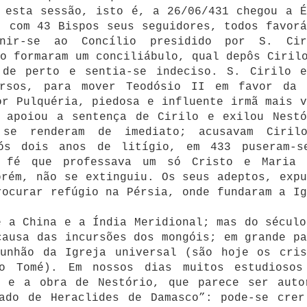
 esta sessão, isto é, a 26/06/431 chegou a É
, com 43 Bispos seus seguidores, todos favorá
nir-se ao Concílio presidido por S. Cir
o formaram um conciliábulo, qual depôs Ciril
 de perto e sentia-se indeciso. S. Cirilo e
ursos, para mover Teodósio II em favor da 
or Pulquéria, piedosa e influente irmã mais v
e apoiou a sentença de Cirilo e exilou Nestó
 se renderam de imediato; acusavam Ciril
pós dois anos de litígio, em 433 puseram-s
 fé que professava um só Cristo e Maria 
orém, não se extinguiu. Os seus adeptos, expu
rocurar refúgio na Pérsia, onde fundaram a Ig
é a China e a Índia Meridional; mas do século
causa das incursões dos mongóis; em grande pa
munhão da Igreja universal (são hoje os cris
o Tomé). Em nossos dias muitos estudiosos
a e a obra de Nestório, que parece ser auto
tado de Heraclides de Damasco”: pode-se crer