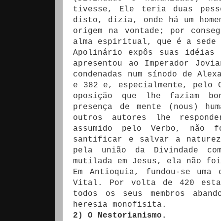
tivesse, Ele teria duas pes
disto, dizia, onde há um home
origem na vontade; por conse
alma espiritual, que é a sede 
Apolinário expôs suas idéias
apresentou ao Imperador Jovi
condenadas num sínodo de Alex
e 382 e, especialmente, pelo 
oposição que lhe faziam bo
presença de mente (nous) hu
outros autores lhe respond
assumido pelo Verbo, não 
santificar e salvar a nature
pela união da Divindade co
mutilada em Jesus, ela não foi
Em Antioquia, fundou-se uma 
Vital. Por volta de 420 esta
todos os seus membros aband
heresia monofisita.
2) O Nestorianismo.