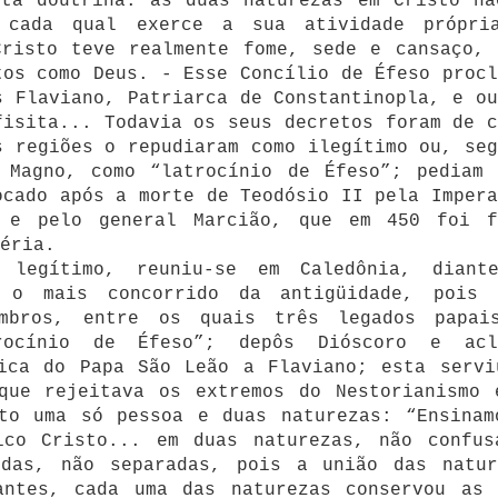
eta doutrina: as duas naturezas em Cristo nã
 cada qual exerce a sua atividade própri
Cristo teve realmente fome, sede e cansaço, 
tos como Deus. - Esse Concílio de Éfeso procl
s Flaviano, Patriarca de Constantinopla, e ou
fisita... Todavia os seus decretos foram de c
s regiões o repudiaram como ilegítimo ou, seg
 Magno, como “latrocínio de Éfeso”; pediam 
ocado após a morte de Teodósio II pela Impera
) e pelo general Marcião, que em 450 foi f
éria.
 legítimo, reuniu-se em Caledônia, diant
 o mais concorrido da antigüidade, pois 
mbros, entre os quais três legados papai
rocínio de Éfeso”; depôs Dióscoro e acl
tica do Papa São Leão a Flaviano; esta servi
que rejeitava os extremos do Nestorianismo 
sto uma só pessoa e duas naturezas: “Ensinam
ico Cristo... em duas naturezas, não confus
idas, não separadas, pois a união das natur
antes, cada uma das naturezas conservou as 