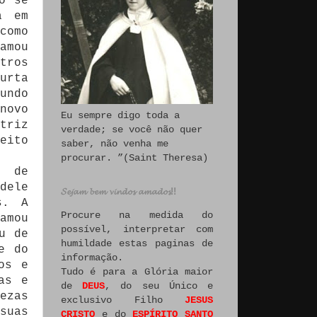
o se
a em
como
amou
tros
urta
undo
novo
Eu sempre digo toda a
triz
verdade; se você não quer
eito
saber, não venha me
procurar. ”(Saint Theresa)
e de
dele
𝓢𝓮𝓳𝓪𝓶 𝓫𝓮𝓶 𝓿𝓲𝓷𝓭𝓸𝓼 𝓪𝓶𝓪𝓭𝓸𝓼!!
s. A
Procure na medida do
amou
possível, interpretar com
u de
humildade estas paginas de
e do
informação.
os e
Tudo é para a Glória maior
as e
de
DEUS
, do seu Único e
ezas
exclusivo Filho
JESUS
suas
CRISTO
e do
ESPÍRITO SANTO