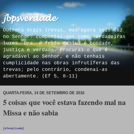
𝓳𝓫𝓹𝓼𝓿𝓮𝓻𝓭𝓪𝓭𝓮
Outrora éreis trevas, mas agora sois luz
no Senhor: comportai-vos como verdadeiras
luzes. Ora, o fruto da luz é bondade,
justiça e verdade. Procurai o que é
agradável ao Senhor, e não tenhais
cumplicidade nas obras infrutíferas das
trevas; pelo contrário, condenai-as
abertamente. (Ef 5, 8-11)
QUARTA-FEIRA, 14 DE SETEMBRO DE 2016
5 coisas que você estava fazendo mal na
Missa e não sabia
[
afeexplicada
]