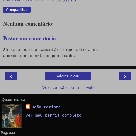
João Batista
dia/hora
12:26:00
Compartilhar
Nenhum comentário:
Postar um comentário
Só será aceito comentário que esteja de
acordo com o artigo publicado.
‹
›
Página inicial
Ver versão para a web
𝓠𝓾𝓮𝓶 𝓼𝓸𝓾 𝓮𝓾
João Batista
Ver meu perfil completo
𝓟𝓪́𝓰𝓲𝓷𝓪𝓼