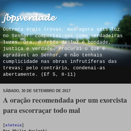
𝓳𝓫𝓹𝓼𝓿𝓮𝓻𝓭𝓪𝓭𝓮
Outrora éreis trevas, mas agora sois luz
no Senhor: comportai-vos como verdadeiras
luzes. Ora, o fruto da luz é bondade,
justiça e verdade. Procurai o que é
agradável ao Senhor, e não tenhais
cumplicidade nas obras infrutíferas das
trevas; pelo contrário, condenai-as
abertamente. (Ef 5, 8-11)
SÁBADO, 30 DE SETEMBRO DE 2017
A oração recomendada por um exorcista
para escorraçar todo mal
[
aleteia
]