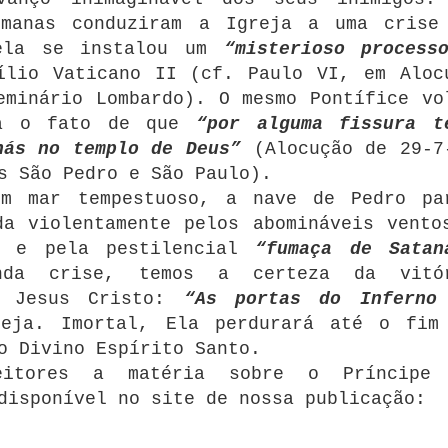
umanas conduziram a Igreja a uma crise
nela se instalou um
“misterioso process
lio Vaticano II (cf. Paulo VI, em Aloc
eminário Lombardo). O mesmo Pontífice vo
ra o fato de que
“por alguma fissura t
nás no templo de Deus”
(Alocução de 29-7
s São Pedro e São Paulo).
um mar tempestuoso, a nave de Pedro pa
da violentamente pelos abomináveis vento
co e pela pestilencial
“fumaça de Satan
nda crise, temos a certeza da vitó
e Jesus Cristo:
“As portas do Inferno
eja. Imortal, Ela perdurará até o fim
o Divino Espírito Santo.
eitores a matéria sobre o Príncipe
disponível no site de nossa publicação: