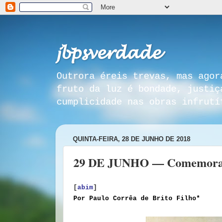
𝓳𝓫𝓹𝓼𝓿𝓮𝓻𝓭𝓪𝓭𝓮
Outrora éreis trevas, mas agor
fruto da luz é bondade, justiç
cumplicidade nas obras infrutí
QUINTA-FEIRA, 28 DE JUNHO DE 2018
29 DE JUNHO — Comemoração
[
abim
]
Por Paulo Corrêa de Brito Filho*