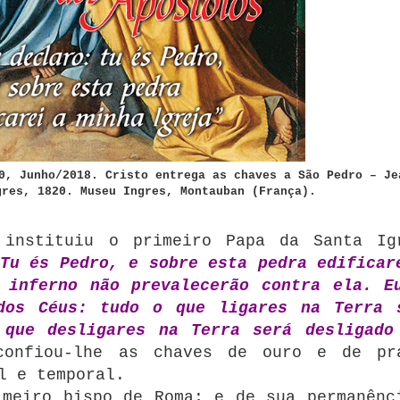
0, Junho/2018. Cristo entrega as chaves a São Pedro – Je
gres, 1820. Museu Ingres, Montauban (França).
 instituiu o primeiro Papa da Santa Ig
Tu és Pedro, e sobre esta pedra edificar
 inferno não prevalecerão contra ela. E
dos Céus: tudo o que ligares na Terra 
 que desligares na Terra será desligado
confiou-lhe as chaves de ouro e de pr
l e temporal.
imeiro bispo de Roma; e de sua permanênc