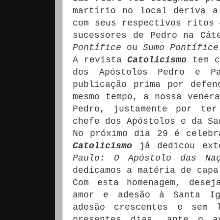
martírio no local deriva a
com seus respectivos ritos
sucessores de Pedro na Cát
Pontífice
ou
Sumo Pontífice
A revista
Catolicismo
tem c
dos Apóstolos Pedro e P
publicação prima por defen
mesmo tempo, a nossa venera
Pedro, justamente por ter
chefe dos Apóstolos e da Sa
No próximo dia 29 é celebr
Catolicismo
já dedicou ext
Paulo: O Apóstolo das Naç
dedicamos a matéria de capa
Com esta homenagem, desej
amor e adesão à Santa Ig
adesão crescentes e sem 
presentes dias, ante o a