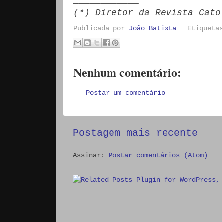
____________
(*) Diretor da Revista Cato
Publicada por
João Batista
Etiquet
Nenhum comentário:
Postar um comentário
Postagem mais recente
Assinar:
Postar comentários (Atom)