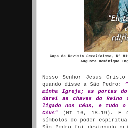
Capa da Revista
Catolicismo
, Nº 81
Auguste Dominique In
Nosso Senhor Jesus Cristo
quando disse a São Pedro:
“
minha Igreja; as portas do
darei as chaves do Reino 
ligado nos Céus, e tudo o
Céus”
(Mt 16, 18-19)
.
E 
símbolos do poder espiritua
São Pedro foi designado pr