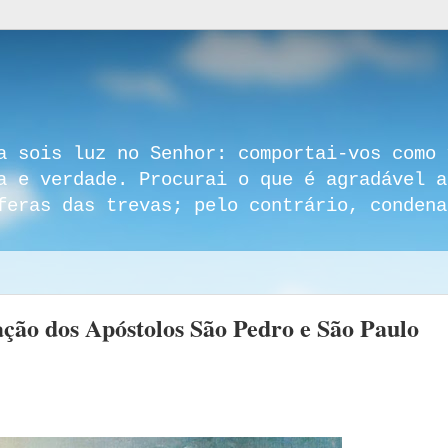
a sois luz no Senhor: comportai-vos como 
a e verdade. Procurai o que é agradável a
feras das trevas; pelo contrário, condena
 dos Apóstolos São Pedro e São Paulo