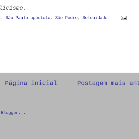
licismo.
as:
São Paulo apóstolo
,
São Pedro
,
Solenidade
Página inicial
Postagem mais an