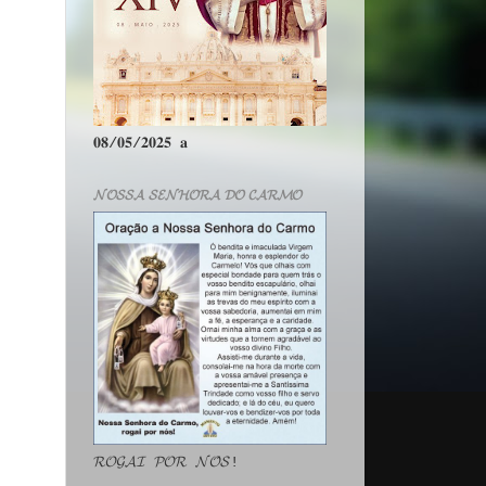
𝟎𝟖/𝟎𝟓/𝟐𝟎𝟐𝟓 𝐚
𝓝𝓞𝓢𝓢𝓐 𝓢𝓔𝓝𝓗𝓞𝓡𝓐 𝓓𝓞 𝓒𝓐𝓡𝓜𝓞
𝓡𝓞𝓖𝓐𝓘 𝓟𝓞𝓡 𝓝𝓞́𝓢!