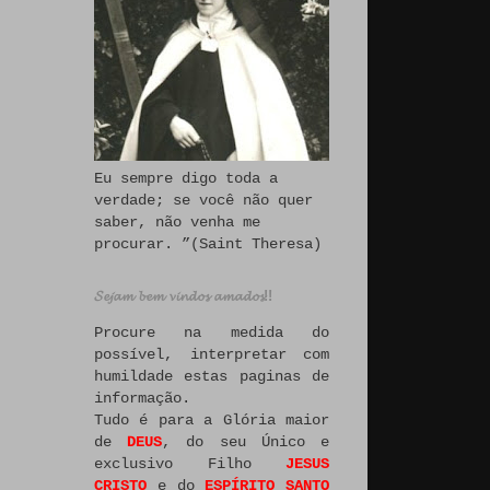
Eu sempre digo toda a
verdade; se você não quer
saber, não venha me
procurar. ”(Saint Theresa)
𝓢𝓮𝓳𝓪𝓶 𝓫𝓮𝓶 𝓿𝓲𝓷𝓭𝓸𝓼 𝓪𝓶𝓪𝓭𝓸𝓼!!
Procure na medida do
possível, interpretar com
humildade estas paginas de
informação.
Tudo é para a Glória maior
de
DEUS
, do seu Único e
exclusivo Filho
JESUS
CRISTO
e do
ESPÍRITO SANTO