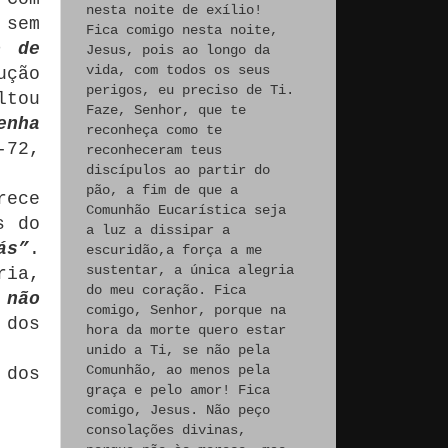
nesta noite de exílio!
 sem
Fica comigo nesta noite,
o de
Jesus, pois ao longo da
vida, com todos os seus
ução
perigos, eu preciso de Ti.
ltou
Faze, Senhor, que te
enha
reconheça como te
-72,
reconheceram teus
discípulos ao partir do
pão, a fim de que a
rece
Comunhão Eucarística seja
s do
a luz a dissipar a
ás”
.
escuridão,a força a me
sustentar, a única alegria
ria,
do meu coração. Fica
 não
comigo, Senhor, porque na
 dos
hora da morte quero estar
unido a Ti, se não pela
Comunhão, ao menos pela
 dos
graça e pelo amor! Fica
comigo, Jesus. Não peço
consolações divinas,