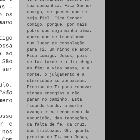
tua companhia. Fica Senhor
as —
comigo, se queres que te
o os
seja fiel. Fica Senhor
mano
comigo, porque, por mais
pobre que seja minha alma,
quero que se transforme
tigo
num lugar de consolação
ossa
para Ti, um ninho de amor.
e ao
Fica comigo, Jesus, pois
 São
se faz tarde e o dia chega
ao fim; a vida passa, e a
 ser
morte, o julgamento e a
eternidade se aproximam.
ulo.
Preciso de Ti para renovar
“São
minhas energias e não
parar no caminho. Está
mero
ficando tarde, a morte
avança e eu tenho medo da
osso
escuridão, das tentações,
or e
da falta de fé, da cruz,
das tristezas. Oh, quanto
 nos
preciso de Ti, meu Jesus,
 Com