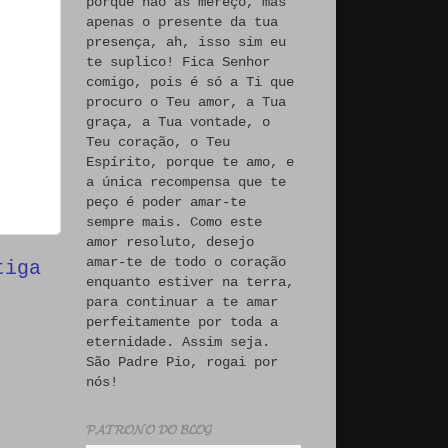
porque não às mereço, mas
apenas o presente da tua
presença, ah, isso sim eu
te suplico! Fica Senhor
comigo, pois é só a Ti que
procuro o Teu amor, a Tua
graça, a Tua vontade, o
Teu coração, o Teu
Espírito, porque te amo, e
a única recompensa que te
peço é poder amar-te
sempre mais. Como este
amor resoluto, desejo
amar-te de todo o coração
tiga
enquanto estiver na terra,
para continuar a te amar
perfeitamente por toda a
eternidade. Assim seja.
São Padre Pio, rogai por
nós!
𝓟𝓐𝓣𝓡𝓞𝓝𝓞 𝓓𝓞 𝓑𝓛𝓞𝓖