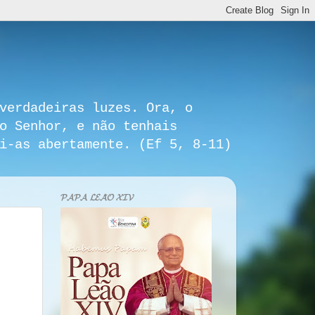
verdadeiras luzes. Ora, o
o Senhor, e não tenhais
i-as abertamente. (Ef 5, 8-11)
𝓟𝓐𝓟𝓐 𝓛𝓔𝓐̃𝓞 𝓧𝓘𝓥