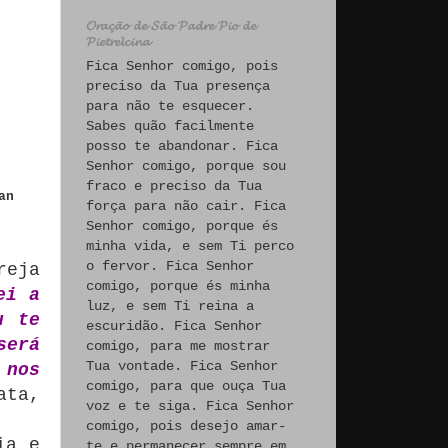
𝓞𝓻𝓪𝓬̧𝓪̃𝓸 𝓭𝓮 𝓢𝓪̃𝓸 𝓟𝓪𝓭𝓻𝓮 𝓟𝓲𝓸 𝓭𝓮
𝓟𝓲𝓮𝓽𝓻𝓮𝓵𝓬𝓲𝓷𝓪
Fica Senhor comigo, pois
preciso da Tua presença
para não te esquecer.
Sabes quão facilmente
posso te abandonar. Fica
Senhor comigo, porque sou
fraco e preciso da Tua
an
força para não cair. Fica
Senhor comigo, porque és
minha vida, e sem Ti perco
o fervor. Fica Senhor
reja
comigo, porque és minha
ei a
luz, e sem Ti reina a
u te
escuridão. Fica Senhor
será
comigo, para me mostrar
Tua vontade. Fica Senhor
 nos
comigo, para que ouça Tua
ata,
voz e te siga. Fica Senhor
comigo, pois desejo amar-
ia e
te e permanecer sempre em