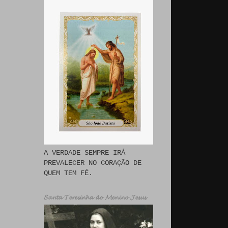
A VERDADE SEMPRE IRÁ
PREVALECER NO CORAÇÃO DE
QUEM TEM FÉ.
𝓢𝓪𝓷𝓽𝓪 𝓣𝓮𝓻𝓮𝓼𝓲𝓷𝓱𝓪 𝓭𝓸 𝓜𝓮𝓷𝓲𝓷𝓸 𝓙𝓮𝓼𝓾𝓼