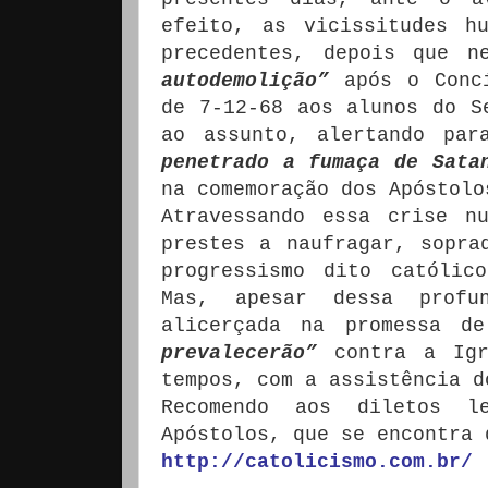
efeito, as vicissitudes h
precedentes, depois que 
autodemolição”
após o Concí
de 7-12-68 aos alunos do S
ao assunto, alertando pa
penetrado a fumaça de Sata
na comemoração dos Apóstolo
Atravessando essa crise n
prestes a naufragar, sopra
progressismo dito católi
Mas, apesar dessa profu
alicerçada na promessa d
prevalecerão”
contra a Igr
tempos, com a assistência d
Recomendo aos diletos l
Apóstolos, que se encontra 
http://catolicismo.com.br/