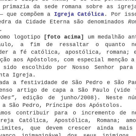
 primazia da sede romana sobre as igrej
 — que compõem a
Igreja Católica
. Por iss
edra da Cidade Eterna são denominados
Ro
.
omo logotipo
[foto acima]
um medalhão an
aulo, a fim de ressaltar o quanto n
der a fé católica, apostólica, romana; 
ção aos Apóstolos, com especial menção a
 sido escolhido por Nosso Senhor para
nta Igreja.
ada a festividade de São Pedro e São Pa
enso artigo de capa a São Paulo (vide
ões”
, edição de junho/2008). Neste nú
 a São Pedro, Príncipe dos Apóstolos.
amos contribuir para o incremento de n
reja Católica, Apostólica, Romana; am
limites, que devem crescer ainda mais
vanço inimaginável dos seus inimigos.