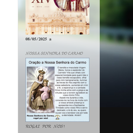
𝟎𝟖/𝟎𝟓/𝟐𝟎𝟐𝟓 𝐚
𝓝𝓞𝓢𝓢𝓐 𝓢𝓔𝓝𝓗𝓞𝓡𝓐 𝓓𝓞 𝓒𝓐𝓡𝓜𝓞
𝓡𝓞𝓖𝓐𝓘 𝓟𝓞𝓡 𝓝𝓞́𝓢!