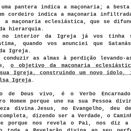
 uma pantera indica a maçonaria; a besta
um cordeiro indica a maçonaria infiltrad
, a maçonaria eclesiástica, que se difun
da hierarquia.
a no interior da Igreja já vos tinha 
átima, quando vos anunciei que Sataná
da Igreja.
 conduzir as almas à perdição levando-a
es,
o objetivo da maçonaria eclesiásti
sua Igreja, construindo um novo ídolo, 
lsa Igreja
.
o de Deus vivo, é o Verbo Encarnad
iro Homem porque une na sua Pessoa divi
eza divina.Jesus, no Evangelho, deu d
completa, dizendo ser a Verdade, o Camin
de porque nos revela o Pai, nos diz a
do toda a Revelação divina ao seu perf