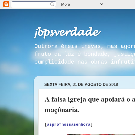
𝓳𝓫𝓹𝓼𝓿𝓮𝓻𝓭𝓪𝓭𝓮
Outrora éreis trevas, mas agor
fruto da luz é bondade, justiç
cumplicidade nas obras infrutí
SEXTA-FEIRA, 31 DE AGOSTO DE 2018
A falsa igreja que apoiará o 
maçônaria.
[
asprofnossasenhora
]