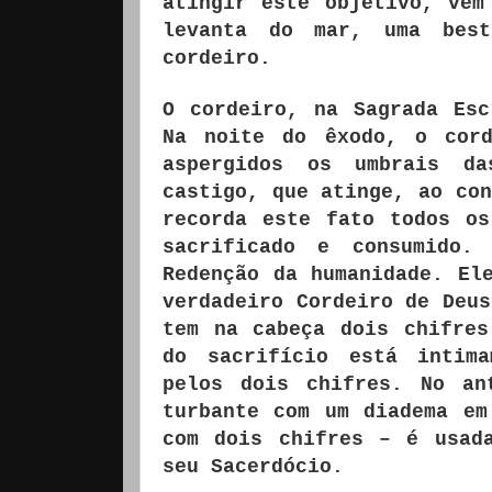
atingir este objetivo, vem
levanta do mar, uma bes
cordeiro.
O cordeiro, na Sagrada Esc
Na noite do êxodo, o cord
aspergidos os umbrais d
castigo, que atinge, ao con
recorda este fato todos o
sacrificado e consumido.
Redenção da humanidade. El
verdadeiro Cordeiro de Deus
tem na cabeça dois chifres
do sacrifício está intima
pelos dois chifres. No an
turbante com um diadema em
com dois chifres – é usad
seu Sacerdócio.