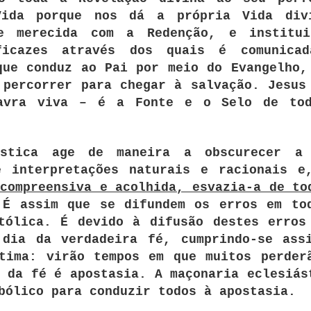
Vida porque nos dá a própria Vida div
e merecida com a Redenção, e institu
ficazes através dos quais é comunica
que conduz ao Pai por meio do Evangelho,
 percorrer para chegar à salvação. Jesus
lavra viva – é a Fonte e o Selo de to
ástica age de maneira a obscurecer a
e interpretações naturais e racionais 
compreensiva e acolhida, esvazia-a de to
É assim que se difundem os erros em to
tólica. É devido à difusão destes erros
 dia da verdadeira fé, cumprindo-se ass
tima: virão tempos em que muitos perder
 da fé é apostasia. A maçonaria eclesiás
bólico para conduzir todos à apostasia.