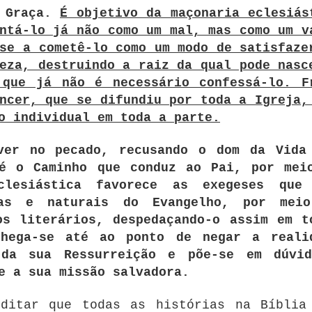
a Graça.
É objetivo da maçonaria eclesiás
ntá-lo já não como um mal, mas como um v
se a cometê-lo como um modo de satisfaze
eza, destruindo a raiz da qual pode nasc
 que já não é necessário confessá-lo. F
ncer, que se difundiu por toda a Igreja,
o individual em toda a parte.
ver no pecado, recusando o dom da Vida
 é o Caminho que conduz ao Pai, por mei
clesiástica favorece as exegeses que
stas e naturais do Evangelho, por mei
os literários, despedaçando-o assim em t
hega-se até ao ponto de negar a reali
 da sua Ressurreição e põe-se em dúvi
e a sua missão salvadora.
editar que todas as histórias na Bíblia