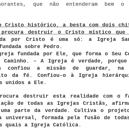
norantes, que não entenderam bem o
o Cristo histórico, a besta com dois chi
 procura destruir o Cristo místico que
da por Cristo é uma só: a Igreja Sa
fundada sobre Pedro.
greja fundada por Ele, que forma o Seu C
e Caminho. – A Igreja é verdade, porque
s confiou a missão de guardar, na 
ito da fé. Confiou-o à Igreja hierárqu
s unidos a Ele.
procura destruir esta realidade com o f
tação de todas as Igrejas Cristãs, afirm
 uma parte da verdade. Cultiva o projet
a universal, formada pela fusão de toda
s quais a Igreja Católica.