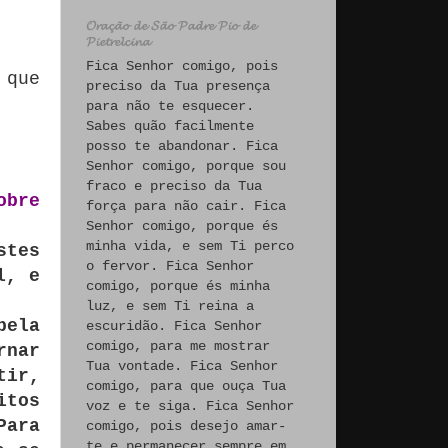
𝓞𝓻𝓪𝓬̧𝓪̃𝓸 𝓭𝓮 𝓢𝓪̃𝓸 𝓟𝓪𝓭𝓻𝓮 𝓟𝓲𝓸 𝓭𝓮
𝓟𝓲𝓮𝓽𝓻𝓮𝓵𝓬𝓲𝓷𝓪
Fica Senhor comigo, pois
 que
preciso da Tua presença
para não te esquecer.
Sabes quão facilmente
posso te abandonar. Fica
Senhor comigo, porque sou
fraco e preciso da Tua
obre
força para não cair. Fica
Senhor comigo, porque és
minha vida, e sem Ti perco
stes
o fervor. Fica Senhor
l, e
comigo, porque és minha
luz, e sem Ti reina a
pela
escuridão. Fica Senhor
comigo, para me mostrar
rnar
Tua vontade. Fica Senhor
tir,
comigo, para que ouça Tua
itos
voz e te siga. Fica Senhor
Para
comigo, pois desejo amar-
te e permanecer sempre em