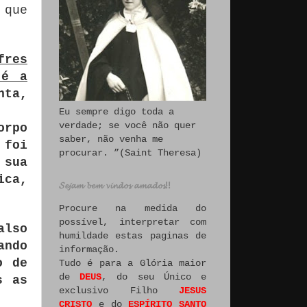
 que
fres
 é a
nta,
Eu sempre digo toda a
verdade; se você não quer
orpo
saber, não venha me
 foi
procurar. ”(Saint Theresa)
sua
ica,
𝓢𝓮𝓳𝓪𝓶 𝓫𝓮𝓶 𝓿𝓲𝓷𝓭𝓸𝓼 𝓪𝓶𝓪𝓭𝓸𝓼!!
Procure na medida do
possível, interpretar com
also
humildade estas paginas de
ando
informação.
o de
Tudo é para a Glória maior
de
DEUS
, do seu Único e
s as
exclusivo Filho
JESUS
CRISTO
e do
ESPÍRITO SANTO