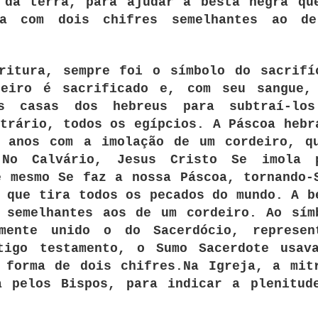
 da terra, para ajudar a besta negra qu
ta com dois chifres semelhantes ao d
ritura, sempre foi o símbolo do sacrifí
eiro é sacrificado e, com seu sangue,
as casas dos hebreus para subtraí-lo
trário, todos os egípcios. A Páscoa hebr
s anos com a imolação de um cordeiro, q
 No Calvário, Jesus Cristo Se imola 
e mesmo Se faz a nossa Páscoa, tornando-
 que tira todos os pecados do mundo. A b
 semelhantes aos de um cordeiro. Ao sím
mente unido o do Sacerdócio, represen
tigo testamento, o Sumo Sacerdote usav
 forma de dois chifres.Na Igreja, a mit
a pelos Bispos, para indicar a plenitud