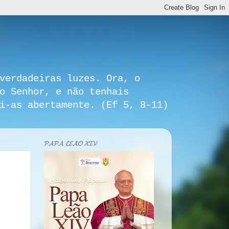
verdadeiras luzes. Ora, o
o Senhor, e não tenhais
i-as abertamente. (Ef 5, 8-11)
𝓟𝓐𝓟𝓐 𝓛𝓔𝓐̃𝓞 𝓧𝓘𝓥