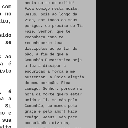
nesta noite de exílio!
 com
Fica comigo nesta noite,
a no
Jesus, pois ao longo da
vida, com todos os seus
diu,
perigos, eu preciso de Ti.
Faze, Senhor, que te
sido
reconheça como te
s se
reconheceram teus
discípulos ao partir do
pão, a fim de que a
s ao
Comunhão Eucarística seja
ca é
a luz a dissipar a
isto
escuridão,a força a me
sustentar, a única alegria
do meu coração. Fica
comigo, Senhor, porque na
o, é
hora da morte quero estar
na a
unido a Ti, se não pela
e Si
Comunhão, ao menos pela
graça e pelo amor! Fica
ho e
comigo, Jesus. Não peço
 sua
consolações divinas,
eito