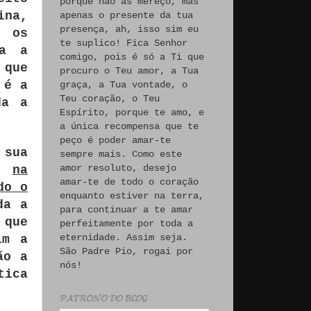
porque não às mereço, mas
ina,
apenas o presente da tua
presença, ah, isso sim eu
i os
te suplico! Fica Senhor
da a
comigo, pois é só a Ti que
 que
procuro o Teu amor, a Tua
 é a
graça, a Tua vontade, o
Teu coração, o Teu
da a
Espírito, porque te amo, e
a única recompensa que te
peço é poder amar-te
 sua
sempre mais. Como este
amor resoluto, desejo
e,
na
amar-te de todo o coração
do o
enquanto estiver na terra,
da a
para continuar a te amar
 que
perfeitamente por toda a
eternidade. Assim seja.
im a
São Padre Pio, rogai por
ão a
nós!
tica
𝓟𝓐𝓣𝓡𝓞𝓝𝓞 𝓓𝓞 𝓑𝓛𝓞𝓖