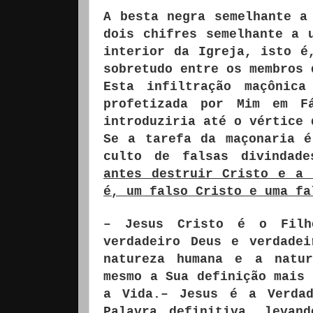
A besta negra semelhante a
dois chifres semelhante a 
interior da Igreja, isto é
sobretudo entre os membros 
Esta infiltração maçônic
profetizada por Mim em F
introduziria até o vértice 
Se a tarefa da maçonaria é
culto de falsas divindad
antes destruir Cristo e a 
é, um falso Cristo e uma fa
– Jesus Cristo é o Filh
verdadeiro Deus e verdade
natureza humana e a natur
mesmo a Sua definição mais 
a Vida.– Jesus é a Verda
Palavra definitiva, levan