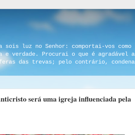
a sois luz no Senhor: comportai-vos como 
a e verdade. Procurai o que é agradável a
feras das trevas; pelo contrário, condena
anticristo será uma igreja influenciada pela