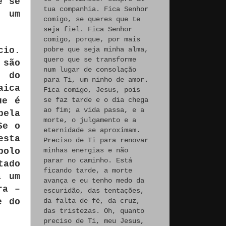
e se
tua companhia. Fica Senhor
e um
comigo, se queres que te
seja fiel. Fica Senhor
comigo, porque, por mais
cio.
pobre que seja minha alma,
quero que se transforme
 são
num lugar de consolação
s do
para Ti, um ninho de amor.
aica
Fica comigo, Jesus, pois
ue é
se faz tarde e o dia chega
ao fim; a vida passa, e a
pela
morte, o julgamento e a
Se o
eternidade se aproximam.
esta
Preciso de Ti para renovar
bolo
minhas energias e não
parar no caminho. Está
tado
ficando tarde, a morte
a um
avança e eu tenho medo da
ra –
escuridão, das tentações,
e do
da falta de fé, da cruz,
das tristezas. Oh, quanto
preciso de Ti, meu Jesus,