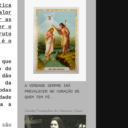
tica
alor
r as
er o
ruto
 é o
 que
o do
 dão
o da
A VERDADE SEMPRE IRÁ
odas
PREVALECER NO CORAÇÃO DE
dade
QUEM TEM FÉ.
da a
𝓢𝓪𝓷𝓽𝓪 𝓣𝓮𝓻𝓮𝓼𝓲𝓷𝓱𝓪 𝓭𝓸 𝓜𝓮𝓷𝓲𝓷𝓸 𝓙𝓮𝓼𝓾𝓼
 são