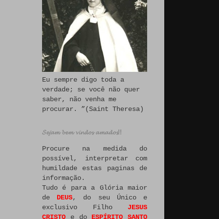
Eu sempre digo toda a
verdade; se você não quer
saber, não venha me
procurar. ”(Saint Theresa)
𝓢𝓮𝓳𝓪𝓶 𝓫𝓮𝓶 𝓿𝓲𝓷𝓭𝓸𝓼 𝓪𝓶𝓪𝓭𝓸𝓼!!
Procure na medida do
possível, interpretar com
humildade estas paginas de
informação.
Tudo é para a Glória maior
de
DEUS
, do seu Único e
exclusivo Filho
JESUS
CRISTO
e do
ESPÍRITO SANTO