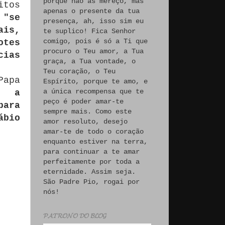
porque não às mereço, mas
itos
apenas o presente da tua
e
"se
presença, ah, isso sim eu
ais,
te suplico! Fica Senhor
comigo, pois é só a Ti que
tes
procuro o Teu amor, a Tua
ias
graça, a Tua vontade, o
Teu coração, o Teu
Papa
Espírito, porque te amo, e
a única recompensa que te
e a
peço é poder amar-te
para
sempre mais. Como este
ábio
amor resoluto, desejo
amar-te de todo o coração
enquanto estiver na terra,
para continuar a te amar
perfeitamente por toda a
eternidade. Assim seja.
São Padre Pio, rogai por
nós!
𝓟𝓐𝓣𝓡𝓞𝓝𝓞 𝓓𝓞 𝓑𝓛𝓞𝓖