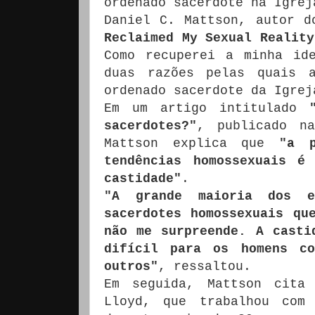
ordenado sacerdote na Igrej
Daniel C. Mattson, autor 
Reclaimed My Sexual Reality
Como recuperei a minha id
duas razões pelas quais 
ordenado sacerdote da Igrej
Em um artigo intitulado
sacerdotes?"
, publicado n
Mattson explica que
"a 
tendências homossexuais é
castidade"
.
"A grande maioria dos e
sacerdotes homossexuais qu
não me surpreende. A casti
difícil para os homens co
outros"
, ressaltou.
Em seguida, Mattson cita
Lloyd, que trabalhou com 