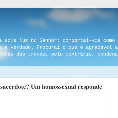
a sois luz no Senhor: comportai-vos como 
a e verdade. Procurai o que é agradável a
feras das trevas; pelo contrário, condena
 sacerdote? Um homossexual responde