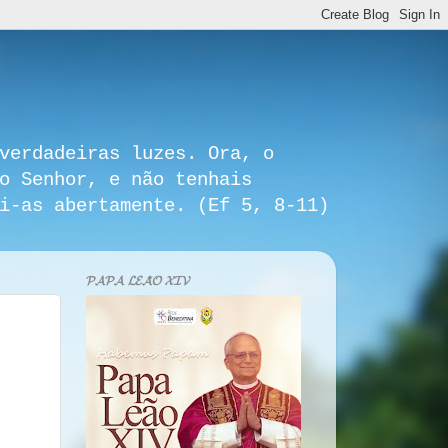
verdadeiras luzes. Ora, o
o Senhor, e não tenhais
i-as abertamente. (Ef 5, 8-11)
𝓟𝓐𝓟𝓐 𝓛𝓔𝓐̃𝓞 𝓧𝓘𝓥