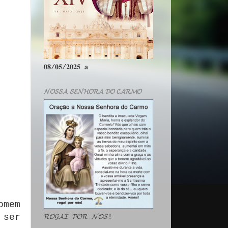
𝟎𝟖/𝟎𝟓/𝟐𝟎𝟐𝟓 𝐚
𝓝𝓞𝓢𝓢𝓐 𝓢𝓔𝓝𝓗𝓞𝓡𝓐 𝓓𝓞 𝓒𝓐𝓡𝓜𝓞
omem
 ser
𝓡𝓞𝓖𝓐𝓘 𝓟𝓞𝓡 𝓝𝓞́𝓢!