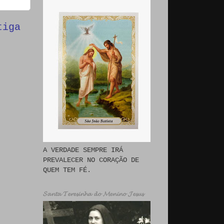
tiga
A VERDADE SEMPRE IRÁ
PREVALECER NO CORAÇÃO DE
QUEM TEM FÉ.
𝓢𝓪𝓷𝓽𝓪 𝓣𝓮𝓻𝓮𝓼𝓲𝓷𝓱𝓪 𝓭𝓸 𝓜𝓮𝓷𝓲𝓷𝓸 𝓙𝓮𝓼𝓾𝓼