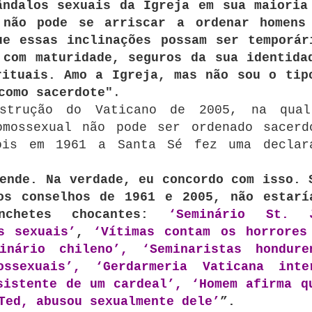
ândalos sexuais da Igreja em sua maioria
 não pode se arriscar a ordenar homens
ue essas inclinações possam ser temporár
 com maturidade, seguros da sua identida
rituais. Amo a Igreja, mas não sou o tip
como sacerdote"
.
nstrução do Vaticano de 2005, na qua
omossexual não pode ser ordenado sacerd
ois em 1961 a Santa Sé fez uma declar
ende. Na verdade, eu concordo com isso. 
os conselhos de 1961 e 2005, não estarí
nchetes chocantes:
‘Seminário St. 
s sexuais’
,
‘Vítimas contam os horrores
nário chileno’, ‘Seminaristas hondure
ssexuais’, ‘Gerdarmeria Vaticana inte
sistente de um cardeal’, ‘Homem afirma q
Ted, abusou sexualmente dele’
”.