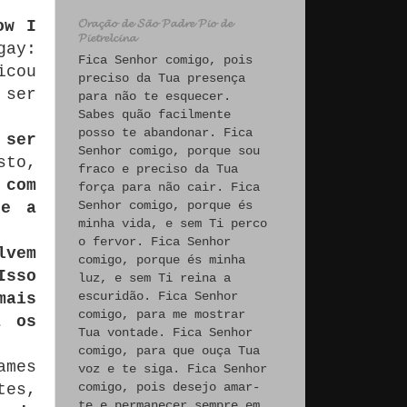
𝓞𝓻𝓪𝓬̧𝓪̃𝓸 𝓭𝓮 𝓢𝓪̃𝓸 𝓟𝓪𝓭𝓻𝓮 𝓟𝓲𝓸 𝓭𝓮
ow I
𝓟𝓲𝓮𝓽𝓻𝓮𝓵𝓬𝓲𝓷𝓪
gay:
Fica Senhor comigo, pois
icou
preciso da Tua presença
 ser
para não te esquecer.
Sabes quão facilmente
posso te abandonar. Fica
 ser
Senhor comigo, porque sou
to,
fraco e preciso da Tua
 com
força para não cair. Fica
Senhor comigo, porque és
ge a
minha vida, e sem Ti perco
o fervor. Fica Senhor
lvem
comigo, porque és minha
Isso
luz, e sem Ti reina a
escuridão. Fica Senhor
mais
comigo, para me mostrar
a os
Tua vontade. Fica Senhor
comigo, para que ouça Tua
ames
voz e te siga. Fica Senhor
comigo, pois desejo amar-
tes,
te e permanecer sempre em