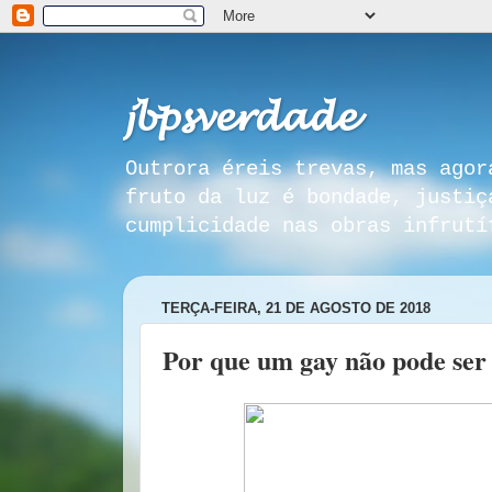
𝓳𝓫𝓹𝓼𝓿𝓮𝓻𝓭𝓪𝓭𝓮
Outrora éreis trevas, mas agor
fruto da luz é bondade, justiç
cumplicidade nas obras infrutí
TERÇA-FEIRA, 21 DE AGOSTO DE 2018
Por que um gay não pode ser