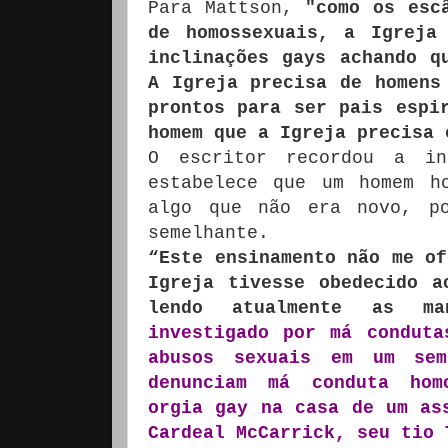
Para Mattson,
"como os esc
de homossexuais, a Igreja
inclinações gays achando q
A Igreja precisa de homens
prontos para ser pais espi
homem que a Igreja precisa 
O escritor recordou a i
estabelece que um homem h
algo que não era novo, p
semelhante.
“Este ensinamento não me of
Igreja tivesse obedecido a
lendo atualmente as ma
investigado por má conduta
abusos sexuais em um semi
denunciam má conduta homo
orgia gay na casa de um as
Cardeal McCarrick, seu tio 