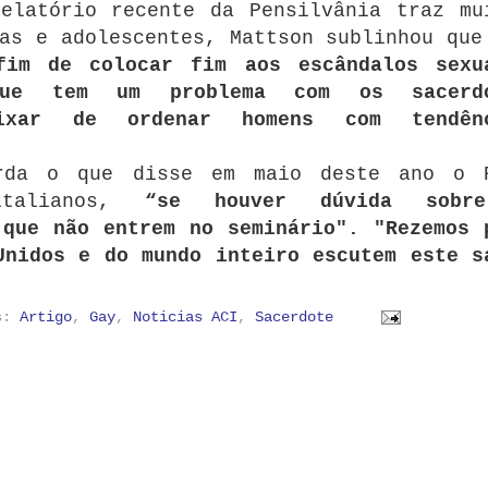
elatório recente da Pensilvânia traz mu
ças e adolescentes, Mattson sublinhou qu
im de colocar fim aos escândalos sexu
que tem um problema com os sacerdo
ixar de ordenar homens com tendênc
orda o que disse em maio deste ano o 
italianos,
“se houver dúvida sobr
 que não entrem no seminário". "Rezemos 
Unidos e do mundo inteiro escutem este s
as:
Artigo
,
Gay
,
Noticias ACI
,
Sacerdote