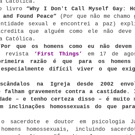
a Católica.
do livro
“Why I Don't Call Myself Gay: H
 and Found Peace”
(Por que não me chamo 
entidade sexual e encontrei a paz) expl
acredita que alguém como ele não deve
a Católica.
"Por que os homens como eu não devem
a revista
‘First Things’
em 17 de agos
primeira razão é que para os homens
 especialmente difícil viver o que exi
scândalos na Igreja desde 2002 envo
e falham gravemente contra a castidade. 
dade – e tenho certeza disso – é muito 
m inclinações homossexuais do que par
 o sacerdote e doutor em psicologia J
homens homossexuais, incluindo sacerdo