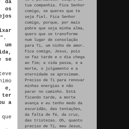
r da
tua companhia. Fica Senhor
r os
comigo, se queres que te
jos
seja fiel. Fica Senhor
comigo, porque, por mais
pobre que seja minha alma,
ixar
quero que se transforme
"
.
num lugar de consolação
e um
para Ti, um ninho de amor.
Fica comigo, Jesus, pois
ida,
se faz tarde e o dia chega
e se
ao fim; a vida passa, e a
morte, o julgamento e a
teve
eternidade se aproximam.
Preciso de Ti para renovar
nimo
minhas energias e não
 e,
parar no caminho. Está
 ter
ficando tarde, a morte
ou a
avança e eu tenho medo da
escuridão, das tentações,
da falta de fé, da cruz,
 que
das tristezas. Oh, quanto
preciso de Ti, meu Jesus,