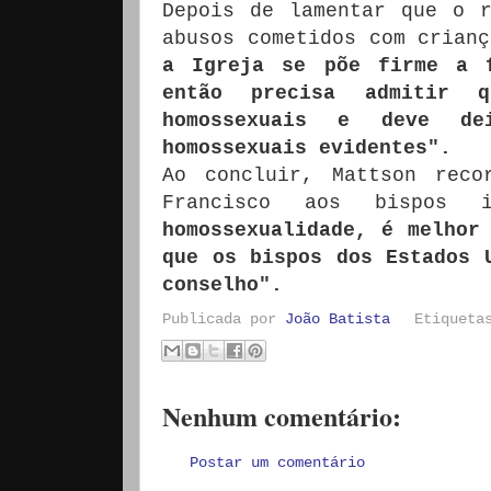
Depois de lamentar que o r
abusos cometidos com crian
a Igreja se põe firme a f
então precisa admitir 
homossexuais e deve de
homossexuais evidentes".
Ao concluir, Mattson rec
Francisco aos bispos 
homossexualidade, é melhor
que os bispos dos Estados 
conselho".
Publicada por
João Batista
Etiquet
Nenhum comentário:
Postar um comentário