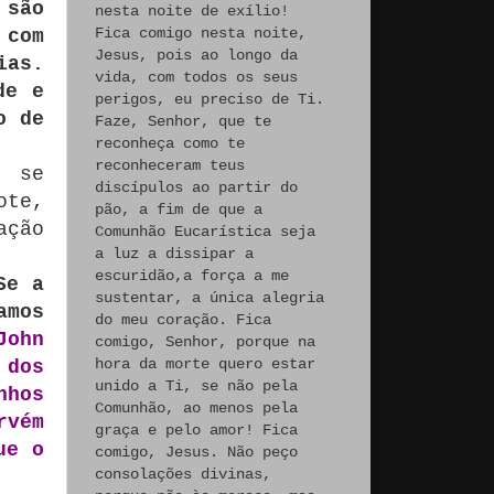
 são
nesta noite de exílio!
Fica comigo nesta noite,
 com
Jesus, pois ao longo da
ias.
vida, com todos os seus
de e
perigos, eu preciso de Ti.
o de
Faze, Senhor, que te
reconheça como te
reconheceram teus
l se
discípulos ao partir do
ote,
pão, a fim de que a
ação
Comunhão Eucarística seja
a luz a dissipar a
escuridão,a força a me
Se a
sustentar, a única alegria
amos
do meu coração. Fica
John
comigo, Senhor, porque na
hora da morte quero estar
 dos
unido a Ti, se não pela
nhos
Comunhão, ao menos pela
rvém
graça e pelo amor! Fica
ue o
comigo, Jesus. Não peço
consolações divinas,