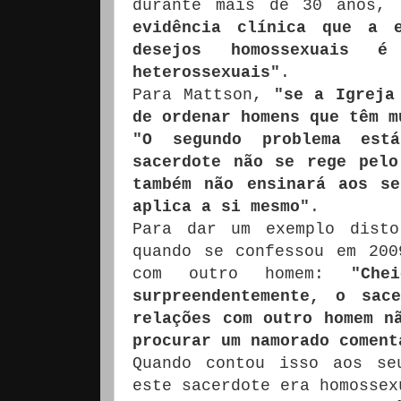
durante mais de 30 anos,
evidência clínica que a e
desejos homossexuais 
heterossexuais"
.
Para Mattson,
"se a Igreja
de ordenar homens que têm m
"O segundo problema est
sacerdote não se rege pelo
também não ensinará aos s
aplica a si mesmo"
.
Para dar um exemplo disto
quando se confessou em 200
com outro homem:
"Ch
surpreendentemente, o sac
relações com outro homem n
procurar um namorado comen
Quando contou isso aos se
este sacerdote era homossex