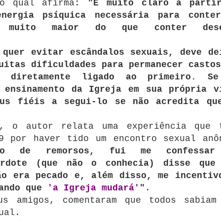
 o qual afirma:
"É muito claro a parti
nergia psíquica necessária para conte
é muito maior do que conter dese
 quer evitar escândalos sexuais, deve de
uitas dificuldades para permanecer castos
á diretamente ligado ao primeiro. S
 ensinamento da Igreja em sua própria v
eus fiéis a segui-lo se não acredita qu
, o autor relata uma experiência que 
9 por haver tido um encontro sexual anô
eio de remorsos, fui me confessar
erdote (que não o conhecia) disse que
ão era pecado e, além disso, me incentiv
tando que
'a Igreja mudará'
"
.
us amigos, comentaram que todos sabiam
ual.