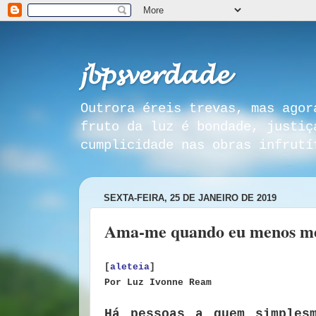
𝓳𝓫𝓹𝓼𝓿𝓮𝓻𝓭𝓪𝓭𝓮
Outrora éreis trevas, mas agor
fruto da luz é bondade, justiç
cumplicidade nas obras infrutí
SEXTA-FEIRA, 25 DE JANEIRO DE 2019
Ama-me quando eu menos mer
[
aleteia
]
Por Luz Ivonne Ream
Há pessoas a quem simples