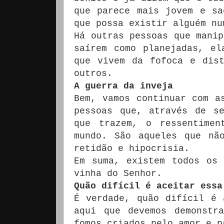
que parece mais jovem e sa
que possa existir alguém nu
Há outras pessoas que manip
saírem como planejadas, el
que vivem da fofoca e dist
outros.
A guerra da inveja
Bem, vamos continuar com a
pessoas que, através de s
que trazem, o ressentime
mundo. São aqueles que nã
retidão e hipocrisia.
Em suma, existem todos os 
vinha do Senhor.
Quão difícil é aceitar essa
É verdade, quão difícil é 
aqui que devemos demonstr
fomos criados pelo amor e p