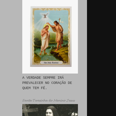
A VERDADE SEMPRE IRÁ
PREVALECER NO CORAÇÃO DE
QUEM TEM FÉ.
𝓢𝓪𝓷𝓽𝓪 𝓣𝓮𝓻𝓮𝓼𝓲𝓷𝓱𝓪 𝓭𝓸 𝓜𝓮𝓷𝓲𝓷𝓸 𝓙𝓮𝓼𝓾𝓼