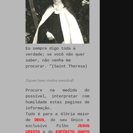
Eu sempre digo toda a
verdade; se você não quer
saber, não venha me
procurar. ”(Saint Theresa)
𝓢𝓮𝓳𝓪𝓶 𝓫𝓮𝓶 𝓿𝓲𝓷𝓭𝓸𝓼 𝓪𝓶𝓪𝓭𝓸𝓼!!
Procure na medida do
possível, interpretar com
humildade estas paginas de
informação.
Tudo é para a Glória maior
de
DEUS
, do seu Único e
exclusivo Filho
JESUS
CRISTO
e do
ESPÍRITO SANTO