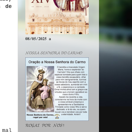
s de
𝟎𝟖/𝟎𝟓/𝟐𝟎𝟐𝟓 𝐚
𝓝𝓞𝓢𝓢𝓐 𝓢𝓔𝓝𝓗𝓞𝓡𝓐 𝓓𝓞 𝓒𝓐𝓡𝓜𝓞
𝓡𝓞𝓖𝓐𝓘 𝓟𝓞𝓡 𝓝𝓞́𝓢!
 mal