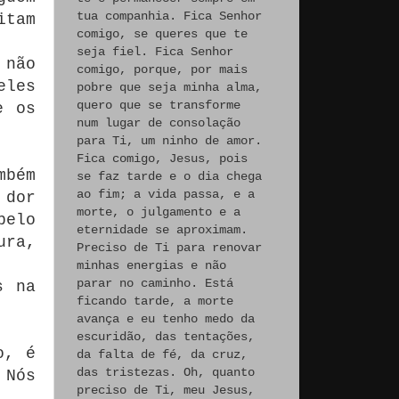
tua companhia. Fica Senhor
itam
comigo, se queres que te
seja fiel. Fica Senhor
 não
comigo, porque, por mais
eles
pobre que seja minha alma,
quero que se transforme
e os
num lugar de consolação
para Ti, um ninho de amor.
Fica comigo, Jesus, pois
mbém
se faz tarde e o dia chega
ao fim; a vida passa, e a
 dor
morte, o julgamento e a
pelo
eternidade se aproximam.
ura,
Preciso de Ti para renovar
minhas energias e não
parar no caminho. Está
s na
ficando tarde, a morte
avança e eu tenho medo da
escuridão, das tentações,
o, é
da falta de fé, da cruz,
das tristezas. Oh, quanto
 Nós
preciso de Ti, meu Jesus,