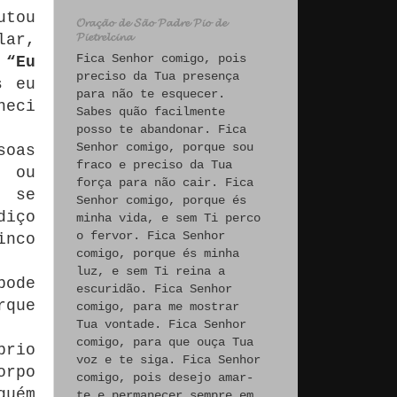
utou
𝓞𝓻𝓪𝓬̧𝓪̃𝓸 𝓭𝓮 𝓢𝓪̃𝓸 𝓟𝓪𝓭𝓻𝓮 𝓟𝓲𝓸 𝓭𝓮
𝓟𝓲𝓮𝓽𝓻𝓮𝓵𝓬𝓲𝓷𝓪
lar,
Fica Senhor comigo, pois
:
“Eu
preciso da Tua presença
s eu
para não te esquecer.
neci
Sabes quão facilmente
posso te abandonar. Fica
Senhor comigo, porque sou
soas
fraco e preciso da Tua
o ou
força para não cair. Fica
e se
Senhor comigo, porque és
diço
minha vida, e sem Ti perco
o fervor. Fica Senhor
inco
comigo, porque és minha
luz, e sem Ti reina a
pode
escuridão. Fica Senhor
rque
comigo, para me mostrar
Tua vontade. Fica Senhor
comigo, para que ouça Tua
prio
voz e te siga. Fica Senhor
orpo
comigo, pois desejo amar-
guém
te e permanecer sempre em