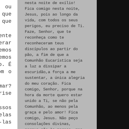
nesta noite de exílio!
 ou
Fica comigo nesta noite,
 que
Jesus, pois ao longo da
vida, com todos os seus
 que
perigos, eu preciso de Ti.
Faze, Senhor, que te
ente
reconheça como te
erar
reconheceram teus
discípulos ao partir do
emos
pão, a fim de que a
emos
Comunhão Eucarística seja
o. É
a luz a dissipar a
om o
escuridão,a força a me
sustentar, a única alegria
do meu coração. Fica
mar?
comigo, Senhor, porque na
rise
hora da morte quero estar
unido a Ti, se não pela
Comunhão, ao menos pela
ssos
graça e pelo amor! Fica
elas
comigo, Jesus. Não peço
-las
consolações divinas,