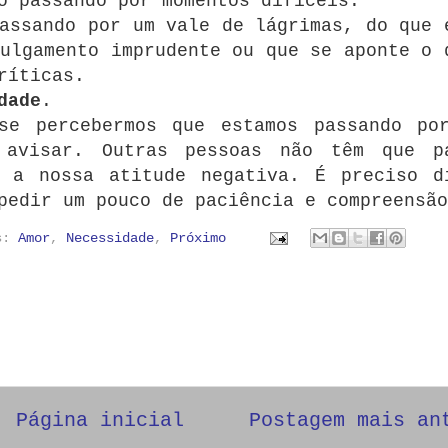
o passando por momentos difíceis.
assando por um vale de lágrimas, do que 
ulgamento imprudente ou que se aponte o 
ríticas.
dade
.
se percebermos que estamos passando po
 avisar. Outras pessoas não têm que p
m a nossa atitude negativa. É preciso d
pedir um pouco de paciência e compreensão
as:
Amor
,
Necessidade
,
Próximo
Página inicial
Postagem mais an