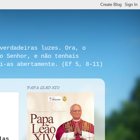
verdadeiras luzes. Ora, o
o Senhor, e não tenhais
i-as abertamente. (Ef 5, 8-11)
𝓟𝓐𝓟𝓐 𝓛𝓔𝓐̃𝓞 𝓧𝓘𝓥
las,