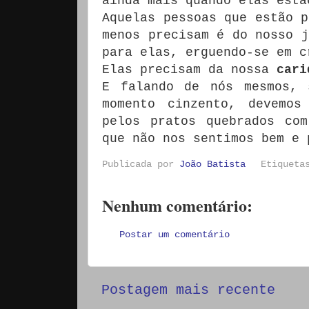
ainda mais quando elas estã
Aquelas pessoas que estão p
menos precisam é do nosso j
para elas, erguendo-se em c
Elas precisam da nossa
cari
E falando de nós mesmos, 
momento cinzento, devemos
pelos pratos quebrados co
que não nos sentimos bem e 
Publicada por
João Batista
Etiquet
Nenhum comentário:
Postar um comentário
Postagem mais recente