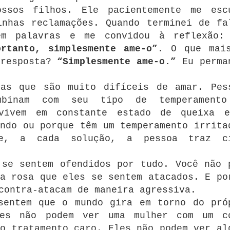
ssos filhos. Ele pacientemente me esc
inhas reclamações. Quando terminei de fa
em palavras e me convidou à reflexão
rtanto, simplesmente ame-o”
. O que mai
 resposta?
“Simplesmente ame-o.”
Eu perma
oas que são muito difíceis de amar. Pes
mbinam com seu tipo de temperament
 vivem em constante estado de queixa 
ndo ou porque têm um temperamento irrita
ue, a cada solução, a pessoa traz c
 se sentem ofendidos por tudo. Você não 
a rosa que eles se sentem atacados. E po
contra-atacam de maneira agressiva.
sentem que o mundo gira em torno do pró
les não podem ver uma mulher com um c
o tratamento caro. Eles não podem ver al