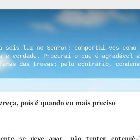
a sois luz no Senhor: comportai-vos como 
a e verdade. Procurai o que é agradável a
feras das trevas; pelo contrário, condena
eça, pois é quando eu mais preciso
mente se deve amar, não tentem entendê-