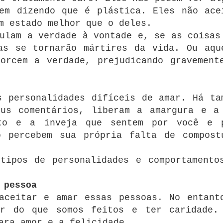
em dizendo que é plástica. Eles não ace
m estado melhor que o deles.
ulam a verdade à vontade e, se as coisas
as se tornarão mártires da vida. Ou aqu
orcem a verdade, prejudicando gravement
s personalidades difíceis de amar. Há ta
eus comentários, liberam a amargura e a
nto e a inveja que sentem por você e 
o percebem sua própria falta de compost
tipos de personalidades e comportamento
 pessoa
aceitar e amar essas pessoas. No entant
ar do que somos feitos e ter caridade.
ara amor e a felicidade.