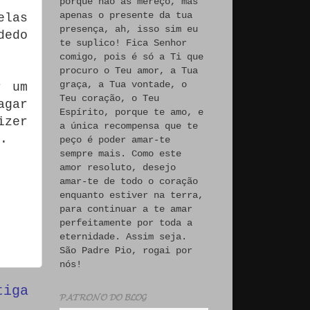
porque não às mereço, mas
apenas o presente da tua
elas
presença, ah, isso sim eu
dedo
te suplico! Fica Senhor
comigo, pois é só a Ti que
procuro o Teu amor, a Tua
graça, a Tua vontade, o
r um
Teu coração, o Teu
agar
Espírito, porque te amo, e
izer
a única recompensa que te
.
peço é poder amar-te
sempre mais. Como este
amor resoluto, desejo
amar-te de todo o coração
enquanto estiver na terra,
para continuar a te amar
perfeitamente por toda a
eternidade. Assim seja.
São Padre Pio, rogai por
nós!
tiga
𝓟𝓐𝓣𝓡𝓞𝓝𝓞 𝓓𝓞 𝓑𝓛𝓞𝓖