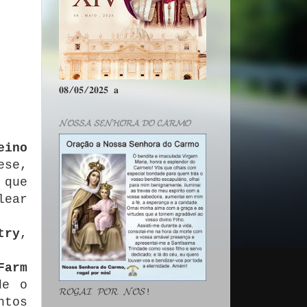
𝟎𝟖/𝟎𝟓/𝟐𝟎𝟐𝟓 𝐚
𝓝𝓞𝓢𝓢𝓐 𝓢𝓔𝓝𝓗𝓞𝓡𝓐 𝓓𝓞 𝓒𝓐𝓡𝓜𝓞
eino
ese,
que
ear
try
,
Farm
de o
𝓡𝓞𝓖𝓐𝓘 𝓟𝓞𝓡 𝓝𝓞́𝓢!
ntos