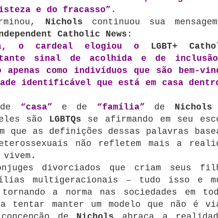
isteza e do fracasso”
.
erminou,
Nichols
continuou sua mensage
ndependent Catholic News
:
a, o cardeal elogiou o
LGBT+ Catho
tante sinal de acolhida e de inclusã
o apenas como indivíduos que são bem-vin
ade identificável que está em casa dentr
s de
“casa”
e de
“família”
de
Nichols
 eles são
LGBTQs
se afirmando em seu esc
m que as definições dessas palavras base
eterossexuais não refletem mais a reali
 vivem.
njuges divorciados que criam seus fil
mílias multigeracionais – tudo isso e m
 tornando a norma nas sociedades em to
ra tentar manter um modelo que não é vi
 concepção de
Nichols
abraça a realida