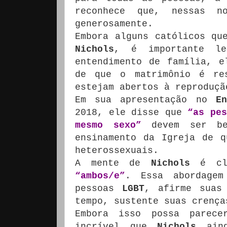
reconhece que, nessas 
generosamente.
Embora alguns católicos qu
Nichols
, é importante le
entendimento de família, e
de que o matrimônio é res
estejam abertos à reproduçã
Em sua apresentação no
E
2018, ele disse que
“as pes
mesmo sexo”
devem ser bem
ensinamento da Igreja de q
heterossexuais.
A mente de
Nichols
é cla
“ambos/e”
. Essa abordagem
pessoas
LGBT
, afirme suas 
tempo, sustente suas crença
Embora isso possa parece
incrível que
Nichols
aind