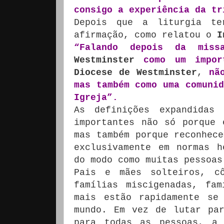
consigo a experiência da tr
Depois que a liturgia t
afirmação, como relatou o
I
“Falando depois da miss
Westminster
como um impor
Diocese de Westminster
,
nã
mas também como uma comunid
Igreja”.
As definições expandida
importantes não só porque
mas também porque reconhece
exclusivamente em normas h
do modo como muitas pessoas
Pais e mães solteiros, cô
famílias miscigenadas, fa
mais estão rapidamente se
mundo. Em vez de lutar pa
para todas as pessoas, a