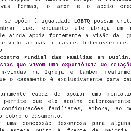
novas formas, o amor e o apoio cre
e se opõem à igualdade
LGBTQ
possam crit
mbrar que, enquanto ele abraça um 
le ainda apoia fortemente a visão da Ig
ervado apenas a casais heterossexuais
o.
ncontro Mundial das Famílias
em
Dublin
soas que vivem uma experiência de relaçã
-vindas na Igreja e também reafirm
ue o casamento é exclusivamente para ca
ramente capaz de apoiar uma mentali
 permite que ele acolha calorosament
configurações familiares, embora, ao m
s sobre o casamento.
r uma concessão desonrosa para algun
a esteja muito à frente da maioria