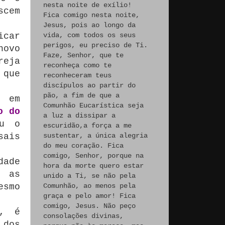
nesta noite de exílio!
scem
Fica comigo nesta noite,
Jesus, pois ao longo da
icar
vida, com todos os seus
perigos, eu preciso de Ti.
novo
Faze, Senhor, que te
reja
reconheça como te
 que
reconheceram teus
discípulos ao partir do
pão, a fim de que a
, em
Comunhão Eucarística seja
o do
a luz a dissipar a
ou o
escuridão,a força a me
sais
sustentar, a única alegria
do meu coração. Fica
comigo, Senhor, porque na
dade
hora da morte quero estar
e as
unido a Ti, se não pela
esmo
Comunhão, ao menos pela
graça e pelo amor! Fica
comigo, Jesus. Não peço
s, é
consolações divinas,
 dos