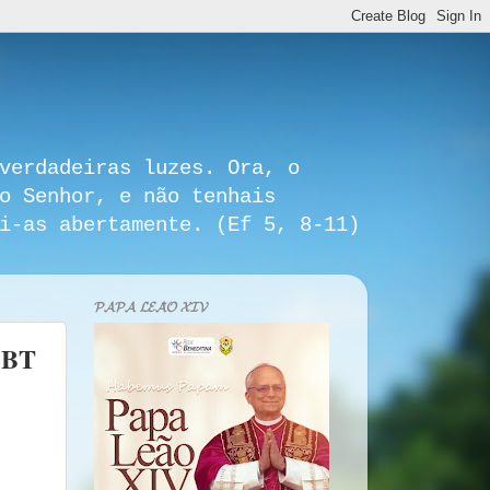
verdadeiras luzes. Ora, o
o Senhor, e não tenhais
i-as abertamente. (Ef 5, 8-11)
𝓟𝓐𝓟𝓐 𝓛𝓔𝓐̃𝓞 𝓧𝓘𝓥
LGBT