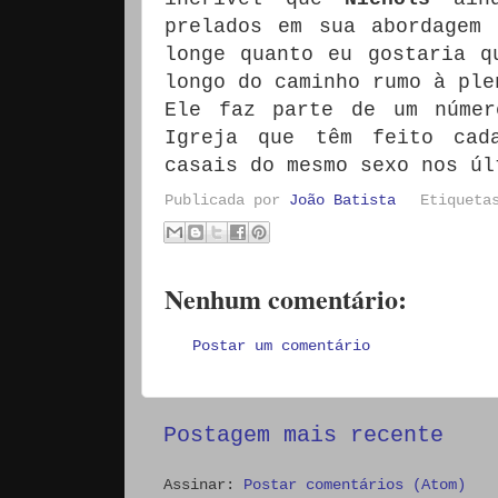
prelados em sua abordagem
longe quanto eu gostaria q
longo do caminho rumo à ple
Ele faz parte de um númer
Igreja que têm feito cad
casais do mesmo sexo nos úl
Publicada por
João Batista
Etiquet
Nenhum comentário:
Postar um comentário
Postagem mais recente
Assinar:
Postar comentários (Atom)