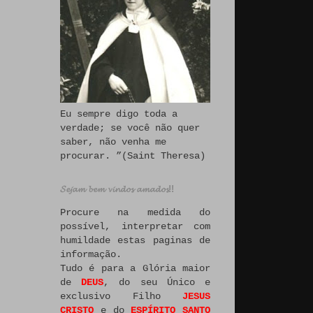
Eu sempre digo toda a
verdade; se você não quer
saber, não venha me
procurar. ”(Saint Theresa)
𝓢𝓮𝓳𝓪𝓶 𝓫𝓮𝓶 𝓿𝓲𝓷𝓭𝓸𝓼 𝓪𝓶𝓪𝓭𝓸𝓼!!
Procure na medida do
possível, interpretar com
humildade estas paginas de
informação.
Tudo é para a Glória maior
de
DEUS
, do seu Único e
exclusivo Filho
JESUS
CRISTO
e do
ESPÍRITO SANTO