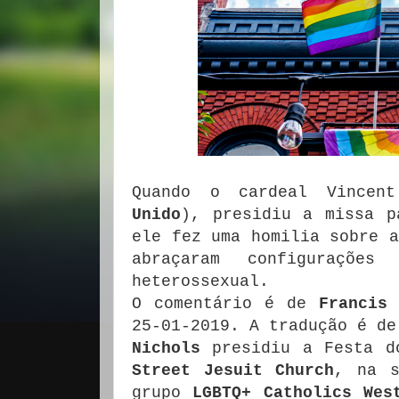
Quando o cardeal Vince
Unido
), presidiu a missa p
ele fez uma homilia sobre 
abraçaram configuraçõe
heterossexual.
O comentário é de
Francis 
25-01-2019. A tradução é d
Nichols
presidiu a Festa 
Street Jesuit Church
, na 
grupo
LGBTQ+ Catholics Wes