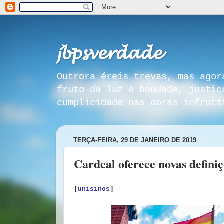
𝓳𝓫𝓹𝓼𝓿𝓮𝓻𝓭𝓪𝓭𝓮
Outrora éreis trevas, mas agor
fruto da luz é bondade, justiç
cumplicidade nas obras infrutí
TERÇA-FEIRA, 29 DE JANEIRO DE 2019
Cardeal oferece novas definiç
[
unisinos
]