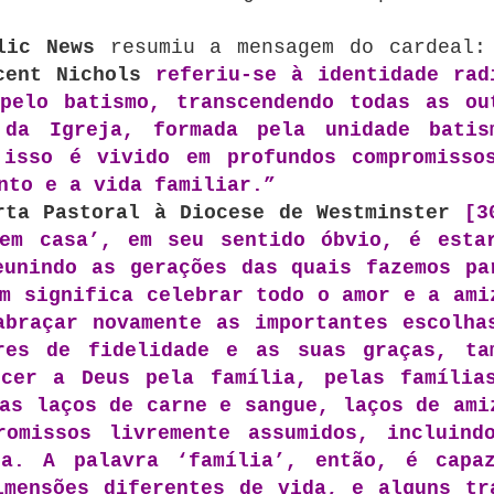
lic News
resumiu a mensagem do cardeal
cent Nichols
referiu-se à identidade rad
pelo batismo, transcendendo todas as ou
 da Igreja, formada pela unidade batis
 isso é vivido em profundos compromisso
nto e a vida familiar.”
rta Pastoral à Diocese de Westminster
[3
‘em casa’, em seu sentido óbvio, é esta
eunindo as gerações das quais fazemos pa
m significa celebrar todo o amor e a ami
abraçar novamente as importantes escolha
res de fidelidade e as suas graças, ta
ecer a Deus pela família, pelas família
as laços de carne e sangue, laços de ami
romissos livremente assumidos, incluind
sa. A palavra ‘família’, então, é capa
imensões diferentes de vida, e alguns tr