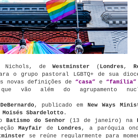
nt Nichols, de
Westminster
(
Londres
,
R
ara o grupo pastoral LGBTQ+ de sua dioc
as novas definições de
“casa”
e
“família”
s que vão além do agrupamento nucl
DeBernardo
, publicado em
New Ways Minis
e
Moisés Sbardelotto
.
do
Batismo do Senhor
(13 de janeiro) na
seção
Mayfair
de
Londres
, a paróquia on
tminster
se reúne regularmente para mome