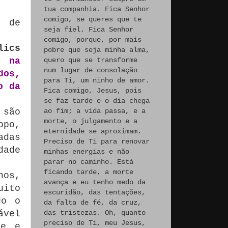
tua companhia. Fica Senhor
comigo, se queres que te
m de
seja fiel. Fica Senhor
comigo, porque, por mais
lics
pobre que seja minha alma,
o na
quero que se transforme
num lugar de consolação
dos,
para Ti, um ninho de amor.
o da
Fica comigo, Jesus, pois
se faz tarde e o dia chega
são
ao fim; a vida passa, e a
morte, o julgamento e a
opo,
eternidade se aproximam.
adas
Preciso de Ti para renovar
dade
minhas energias e não
parar no caminho. Está
ficando tarde, a morte
hos,
avança e eu tenho medo da
uito
escuridão, das tentações,
do o
da falta de fé, da cruz,
ável
das tristezas. Oh, quanto
preciso de Ti, meu Jesus,
de e