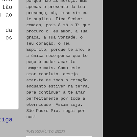
porque não às mereço, mas
 tão
apenas o presente da tua
presença, ah, isso sim eu
o ao
te suplico! Fica Senhor
comigo, pois é só a Ti que
s da
procuro o Teu amor, a Tua
e os
graça, a Tua vontade, o
Teu coração, o Teu
Espírito, porque te amo, e
a única recompensa que te
peço é poder amar-te
sempre mais. Como este
amor resoluto, desejo
amar-te de todo o coração
enquanto estiver na terra,
para continuar a te amar
perfeitamente por toda a
eternidade. Assim seja.
São Padre Pio, rogai por
nós!
tiga
𝓟𝓐𝓣𝓡𝓞𝓝𝓞 𝓓𝓞 𝓑𝓛𝓞𝓖