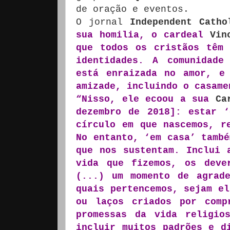
de oração e eventos.
O jornal
Independent Catho
sua homilia, o cardeal
Vin
que todos os cristãos têm 
identidades. A comunidade
está enraizada no amor, e
amizade, incluindo o casame
“Nisso, ele ecoou a sua
Ca
dezembro de 2018]: estar 
círculo em que nascemos, r
No entanto, ‘em casa’ també
que nos sustentam. Inclui 
vida que fizemos, os deve
(...) um momento de agrad
quais pertencemos, sejam el
ou laços criados por comp
promessas da vida religio
incluir muitos padrões e d