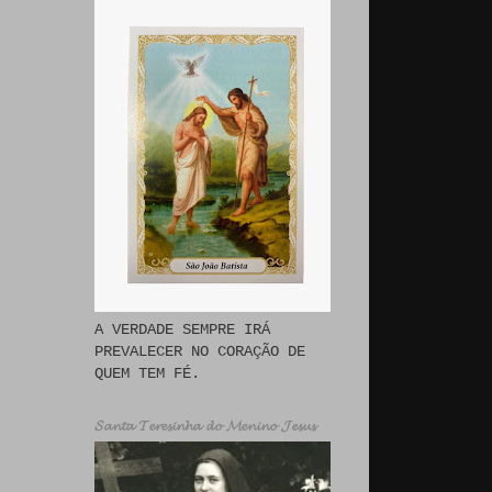
A VERDADE SEMPRE IRÁ
PREVALECER NO CORAÇÃO DE
QUEM TEM FÉ.
𝓢𝓪𝓷𝓽𝓪 𝓣𝓮𝓻𝓮𝓼𝓲𝓷𝓱𝓪 𝓭𝓸 𝓜𝓮𝓷𝓲𝓷𝓸 𝓙𝓮𝓼𝓾𝓼