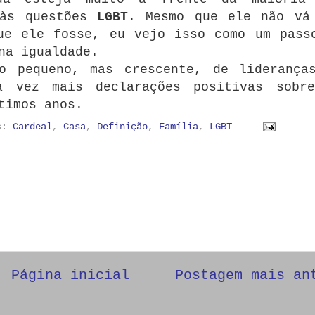
 às questões
LGBT
. Mesmo que ele não vá
ue ele fosse, eu vejo isso como um pass
na igualdade.
o pequeno, mas crescente, de liderança
a vez mais declarações positivas sobr
timos anos.
as:
Cardeal
,
Casa
,
Definição
,
Família
,
LGBT
Página inicial
Postagem mais an