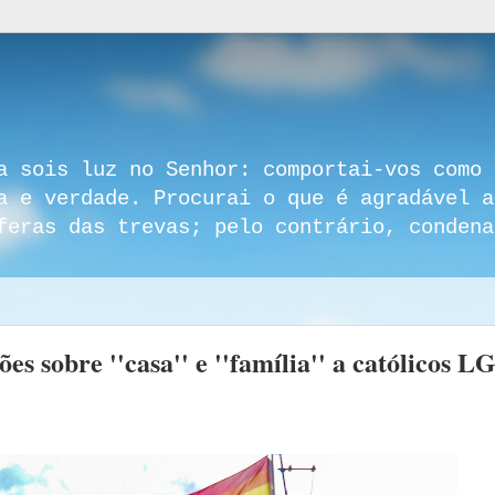
a sois luz no Senhor: comportai-vos como 
a e verdade. Procurai o que é agradável a
feras das trevas; pelo contrário, condena
ões sobre ''casa'' e ''família'' a católicos 