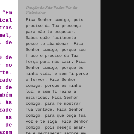
𝓞𝓻𝓪𝓬̧𝓪̃𝓸 𝓭𝓮 𝓢𝓪̃𝓸 𝓟𝓪𝓭𝓻𝓮 𝓟𝓲𝓸 𝓭𝓮
:
“Em
𝓟𝓲𝓮𝓽𝓻𝓮𝓵𝓬𝓲𝓷𝓪
ical
Fica Senhor comigo, pois
preciso da Tua presença
tras
para não te esquecer.
mal,
Sabes quão facilmente
s de
posso te abandonar. Fica
Senhor comigo, porque sou
fraco e preciso da Tua
0 de
força para não cair. Fica
r no
Senhor comigo, porque és
rte.
minha vida, e sem Ti perco
zade
o fervor. Fica Senhor
comigo, porque és minha
s de
luz, e sem Ti reina a
mbém
escuridão. Fica Senhor
s às
comigo, para me mostrar
zade
Tua vontade. Fica Senhor
comigo, para que ouça Tua
o as
voz e te siga. Fica Senhor
z de
comigo, pois desejo amar-
azem
te e permanecer sempre em