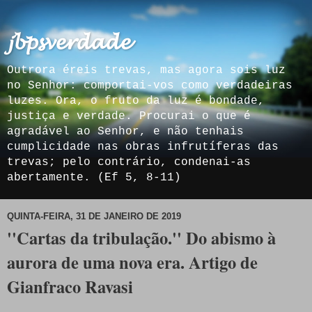
𝓳𝓫𝓹𝓼𝓿𝓮𝓻𝓭𝓪𝓭𝓮
Outrora éreis trevas, mas agora sois luz
no Senhor: comportai-vos como verdadeiras
luzes. Ora, o fruto da luz é bondade,
justiça e verdade. Procurai o que é
agradável ao Senhor, e não tenhais
cumplicidade nas obras infrutíferas das
trevas; pelo contrário, condenai-as
abertamente. (Ef 5, 8-11)
QUINTA-FEIRA, 31 DE JANEIRO DE 2019
''Cartas da tribulação.'' Do abismo à
aurora de uma nova era. Artigo de
Gianfraco Ravasi