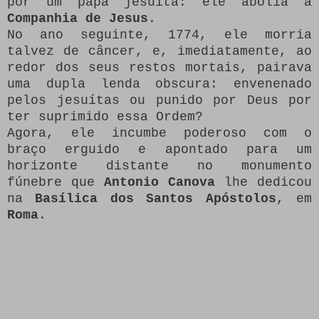
por um papa jesuíta: ele abolia a
Companhia de Jesus
.
No ano seguinte, 1774, ele morria
talvez de câncer, e, imediatamente, ao
redor dos seus restos mortais, pairava
uma dupla lenda obscura: envenenado
pelos jesuítas ou punido por Deus por
ter suprimido essa Ordem?
Agora, ele incumbe poderoso com o
braço erguido e apontado para um
horizonte distante no monumento
fúnebre que
Antonio Canova
lhe dedicou
na
Basílica dos Santos Apóstolos
, em
Roma
.