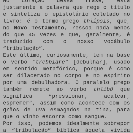
No coração dessa frase, está
justamente a palavra que rege o título
e sintetiza o epistolário coletado no
livro: é o termo grego
thlípsis
, que,
no
Novo Testamento
, ressoa nada menos
do que 45 vezes e que, geralmente, é
traduzido com o nosso vocábulo
“tribulação”.
Este último, curiosamente, tem na base
o verbo
“trebbiare”
[debulhar], usado
em sentido metafórico, porque é como
ser dilacerado no corpo e no espírito
por uma debulhadora. O paralelo grego
também remete ao verbo
thlíbô
que
significa “pressionar, acalcar,
espremer”, assim como acontece com os
grãos de uva esmagados na tina, para
que o vinho escorra como sangue.
Por isso, podemos idealmente sobrepor
a “tribulação” bíblica àquela vivida