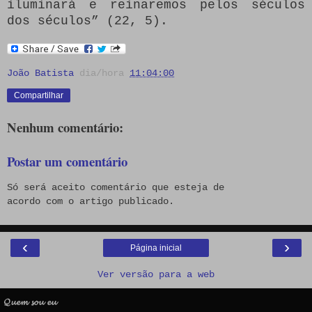
iluminará e reinaremos pelos séculos
dos séculos” (22, 5).
João Batista
dia/hora
11:04:00
Compartilhar
Nenhum comentário:
Postar um comentário
Só será aceito comentário que esteja de
acordo com o artigo publicado.
‹
›
Página inicial
Ver versão para a web
𝓠𝓾𝓮𝓶 𝓼𝓸𝓾 𝓮𝓾