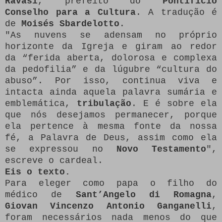
Ravasi
, prefeito do
Pontifício
Conselho para a Cultura
. A tradução é
de
Moisés Sbardelotto
.
"As nuvens se adensam no próprio
horizonte da Igreja e giram ao redor
da “ferida aberta, dolorosa e complexa
da pedofilia” e da lúgubre “cultura do
abuso”. Por isso, continua viva e
intacta ainda aquela palavra sumária e
emblemática,
tribulação
. E é sobre ela
que nós desejamos permanecer, porque
ela pertence à mesma fonte da nossa
fé, a Palavra de Deus, assim como ela
se expressou no
Novo Testamento
",
escreve o cardeal.
Eis o texto.
Para eleger como papa o filho do
médico de
Sant’Angelo di Romagna
,
Giovan Vincenzo Antonio Ganganelli
,
foram necessários nada menos do que