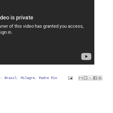
as:
Brasil
,
Milagre
,
Padre Pio