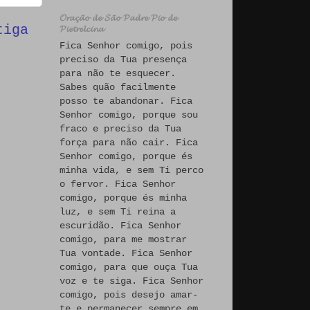
𝓞𝓻𝓪𝓬̧𝓪̃𝓸 𝓭𝓮 𝓢𝓪̃𝓸 𝓟𝓪𝓭𝓻𝓮 𝓟𝓲𝓸 𝓭𝓮
tiga
𝓟𝓲𝓮𝓽𝓻𝓮𝓵𝓬𝓲𝓷𝓪
Fica Senhor comigo, pois
preciso da Tua presença
para não te esquecer.
Sabes quão facilmente
posso te abandonar. Fica
Senhor comigo, porque sou
fraco e preciso da Tua
força para não cair. Fica
Senhor comigo, porque és
minha vida, e sem Ti perco
o fervor. Fica Senhor
comigo, porque és minha
luz, e sem Ti reina a
escuridão. Fica Senhor
comigo, para me mostrar
Tua vontade. Fica Senhor
comigo, para que ouça Tua
voz e te siga. Fica Senhor
comigo, pois desejo amar-
te e permanecer sempre em