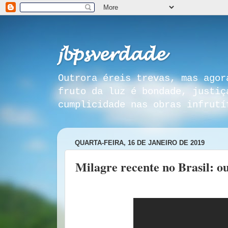
𝓳𝓫𝓹𝓼𝓿𝓮𝓻𝓭𝓪𝓭𝓮
Outrora éreis trevas, mas agor
fruto da luz é bondade, justiç
cumplicidade nas obras infrutí
QUARTA-FEIRA, 16 DE JANEIRO DE 2019
Milagre recente no Brasil: o