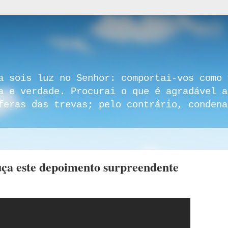
a sois luz no Senhor: comportai-vos como 
a e verdade. Procurai o que é agradável a
feras das trevas; pelo contrário, condena
uça este depoimento surpreendente