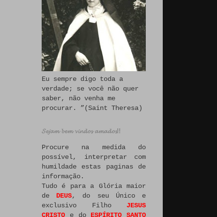
Eu sempre digo toda a
verdade; se você não quer
saber, não venha me
procurar. ”(Saint Theresa)
𝓢𝓮𝓳𝓪𝓶 𝓫𝓮𝓶 𝓿𝓲𝓷𝓭𝓸𝓼 𝓪𝓶𝓪𝓭𝓸𝓼!!
Procure na medida do
possível, interpretar com
humildade estas paginas de
informação.
Tudo é para a Glória maior
de
DEUS
, do seu Único e
exclusivo Filho
JESUS
CRISTO
e do
ESPÍRITO SANTO