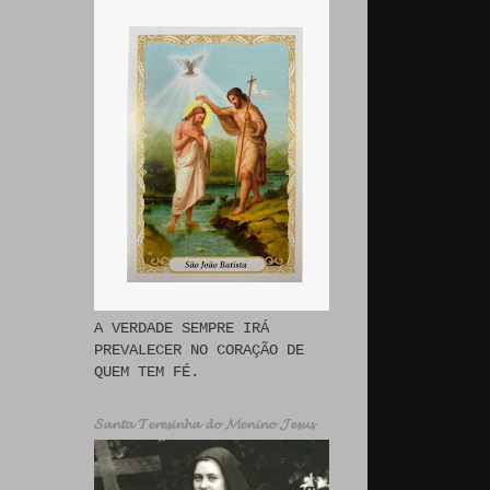
A VERDADE SEMPRE IRÁ
PREVALECER NO CORAÇÃO DE
QUEM TEM FÉ.
𝓢𝓪𝓷𝓽𝓪 𝓣𝓮𝓻𝓮𝓼𝓲𝓷𝓱𝓪 𝓭𝓸 𝓜𝓮𝓷𝓲𝓷𝓸 𝓙𝓮𝓼𝓾𝓼