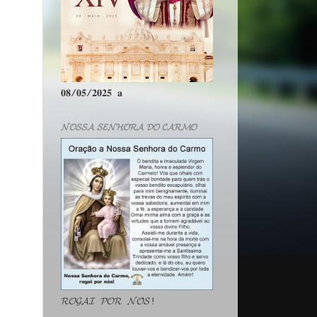
𝟎𝟖/𝟎𝟓/𝟐𝟎𝟐𝟓 𝐚
𝓝𝓞𝓢𝓢𝓐 𝓢𝓔𝓝𝓗𝓞𝓡𝓐 𝓓𝓞 𝓒𝓐𝓡𝓜𝓞
𝓡𝓞𝓖𝓐𝓘 𝓟𝓞𝓡 𝓝𝓞́𝓢!