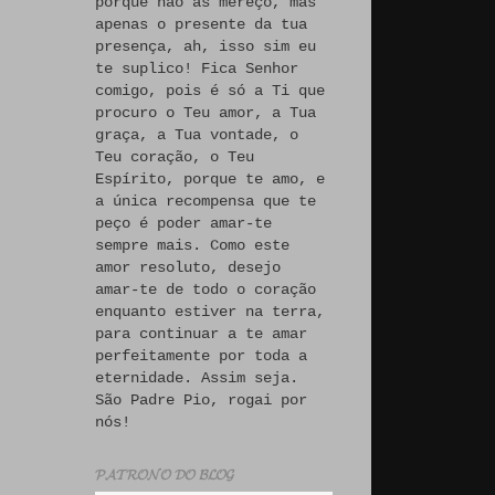
porque não às mereço, mas
apenas o presente da tua
presença, ah, isso sim eu
te suplico! Fica Senhor
comigo, pois é só a Ti que
procuro o Teu amor, a Tua
graça, a Tua vontade, o
Teu coração, o Teu
Espírito, porque te amo, e
a única recompensa que te
peço é poder amar-te
sempre mais. Como este
amor resoluto, desejo
amar-te de todo o coração
enquanto estiver na terra,
para continuar a te amar
perfeitamente por toda a
eternidade. Assim seja.
São Padre Pio, rogai por
nós!
𝓟𝓐𝓣𝓡𝓞𝓝𝓞 𝓓𝓞 𝓑𝓛𝓞𝓖