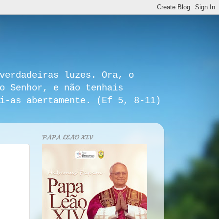
verdadeiras luzes. Ora, o
o Senhor, e não tenhais
i-as abertamente. (Ef 5, 8-11)
𝓟𝓐𝓟𝓐 𝓛𝓔𝓐̃𝓞 𝓧𝓘𝓥