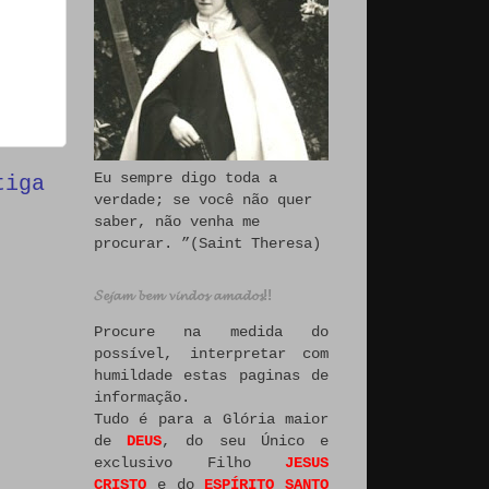
Eu sempre digo toda a
tiga
verdade; se você não quer
saber, não venha me
procurar. ”(Saint Theresa)
𝓢𝓮𝓳𝓪𝓶 𝓫𝓮𝓶 𝓿𝓲𝓷𝓭𝓸𝓼 𝓪𝓶𝓪𝓭𝓸𝓼!!
Procure na medida do
possível, interpretar com
humildade estas paginas de
informação.
Tudo é para a Glória maior
de
DEUS
, do seu Único e
exclusivo Filho
JESUS
CRISTO
e do
ESPÍRITO SANTO