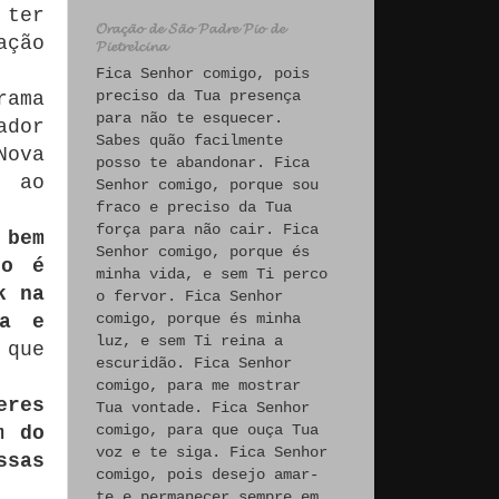
ter
𝓞𝓻𝓪𝓬̧𝓪̃𝓸 𝓭𝓮 𝓢𝓪̃𝓸 𝓟𝓪𝓭𝓻𝓮 𝓟𝓲𝓸 𝓭𝓮
ação
𝓟𝓲𝓮𝓽𝓻𝓮𝓵𝓬𝓲𝓷𝓪
Fica Senhor comigo, pois
preciso da Tua presença
rama
para não te esquecer.
ador
Sabes quão facilmente
Nova
posso te abandonar. Fica
a ao
Senhor comigo, porque sou
fraco e preciso da Tua
força para não cair. Fica
 bem
Senhor comigo, porque és
so é
minha vida, e sem Ti perco
k na
o fervor. Fica Senhor
comigo, porque és minha
ta e
luz, e sem Ti reina a
que
escuridão. Fica Senhor
comigo, para me mostrar
eres
Tua vontade. Fica Senhor
comigo, para que ouça Tua
m do
voz e te siga. Fica Senhor
ssas
comigo, pois desejo amar-
te e permanecer sempre em