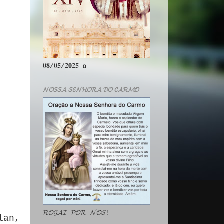
𝟎𝟖/𝟎𝟓/𝟐𝟎𝟐𝟓 𝐚
𝓝𝓞𝓢𝓢𝓐 𝓢𝓔𝓝𝓗𝓞𝓡𝓐 𝓓𝓞 𝓒𝓐𝓡𝓜𝓞
𝓡𝓞𝓖𝓐𝓘 𝓟𝓞𝓡 𝓝𝓞́𝓢!
lan,