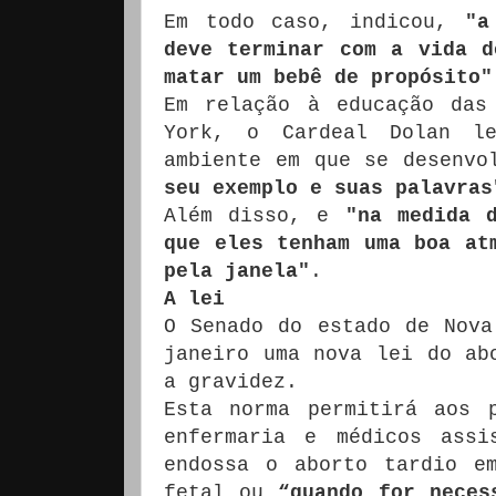
Em todo caso, indicou,
"a
deve terminar com a vida d
matar um bebê de propósito"
Em relação à educação das
York, o Cardeal Dolan le
ambiente em que se desenv
seu exemplo e suas palavras
Além disso, e
"na medida 
que eles tenham uma boa at
pela janela"
.
A lei
O Senado do estado de Nova
janeiro uma nova lei do ab
a gravidez.
Esta norma permitirá aos 
enfermaria e médicos assi
endossa o aborto tardio e
fetal ou
“quando for neces