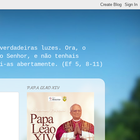
verdadeiras luzes. Ora, o
o Senhor, e não tenhais
i-as abertamente. (Ef 5, 8-11)
𝓟𝓐𝓟𝓐 𝓛𝓔𝓐̃𝓞 𝓧𝓘𝓥