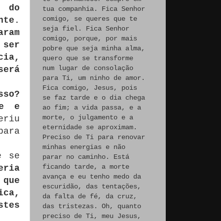
s do
tua companhia. Fica Senhor
comigo, se queres que te
nte.
seja fiel. Fica Senhor
aram
comigo, porque, por mais
 ser
pobre que seja minha alma,
cia,
quero que se transforme
num lugar de consolação
será
para Ti, um ninho de amor.
Fica comigo, Jesus, pois
sso?
se faz tarde e o dia chega
ie e
ao fim; a vida passa, e a
morte, o julgamento e a
eriu
eternidade se aproximam.
para
Preciso de Ti para renovar
minhas energias e não
e se
parar no caminho. Está
ficando tarde, a morte
eria
avança e eu tenho medo da
 que
escuridão, das tentações,
ica,
da falta de fé, da cruz,
stes
das tristezas. Oh, quanto
preciso de Ti, meu Jesus,