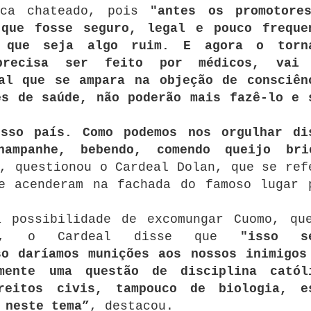
ica chateado, pois
"antes os promotore
 que fosse seguro, legal e pouco freque
m que seja algo ruim. E agora o torn
precisa ser feito por médicos, vai
al que se ampara na objeção de consciên
es de saúde, não poderão mais fazê-lo e 
sso país. Como podemos nos orgulhar di
hampanhe, bebendo, comendo queijo br
, questionou o Cardeal Dolan, que se ref
e acenderam na fachada do famoso lugar 
a possibilidade de excomungar Cuomo, qu
ico, o Cardeal disse que
"isso s
so daríamos munições aos nossos inimigos
mente uma questão de disciplina catól
reitos civis, tampouco de biologia, e
 neste tema”
, destacou.