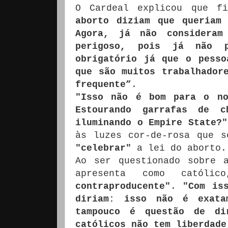
O Cardeal explicou que f
aborto diziam que queriam
Agora, já não considera
perigoso, pois já não 
obrigatório já que o pesso
que são muitos trabalhador
frequente”
.
"Isso não é bom para o no
Estourando garrafas de c
iluminando o Empire State?"
às luzes cor-de-rosa que s
"celebrar"
a lei do aborto.
Ao ser questionado sobre 
apresenta como catól
contraproducente"
.
"Com is
diriam: isso não é exata
tampouco é questão de di
católicos não tem liberdade