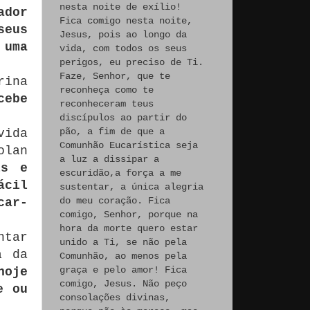
nesta noite de exílio!
ador
Fica comigo nesta noite,
seus
Jesus, pois ao longo da
 uma
vida, com todos os seus
perigos, eu preciso de Ti.
Faze, Senhor, que te
rina
reconheça como te
cebe
reconheceram teus
discípulos ao partir do
pão, a fim de que a
vida
Comunhão Eucarística seja
olan
a luz a dissipar a
is e
escuridão,a força a me
ácil
sustentar, a única alegria
do meu coração. Fica
car-
comigo, Senhor, porque na
hora da morte quero estar
ntar
unido a Ti, se não pela
a da
Comunhão, ao menos pela
graça e pelo amor! Fica
hoje
comigo, Jesus. Não peço
e ou
consolações divinas,