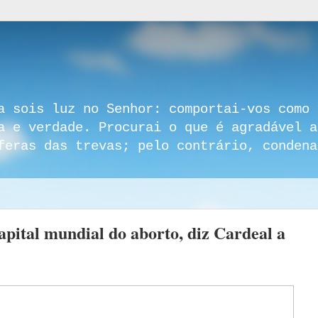
a sois luz no Senhor: comportai-vos como 
a e verdade. Procurai o que é agradável a
feras das trevas; pelo contrário, condena
pital mundial do aborto, diz Cardeal a