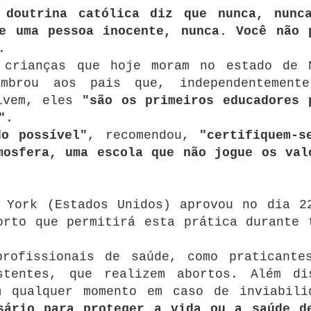
 doutrina católica diz que nunca, nunc
e uma pessoa inocente, nunca. Você não 
.
 crianças que hoje moram no estado de 
mbrou aos pais que, independentement
olvem, eles
"são os primeiros educadores 
"
.
do possível"
, recomendou,
"certifiquem-s
mosfera, uma escola que não jogue os val
 York (Estados Unidos) aprovou no dia 2
orto que permitirá esta prática durante 
profissionais de saúde, como praticante
stentes, que realizem abortos. Além di
m qualquer momento em caso de inviabili
sário para proteger a vida ou a saúde d