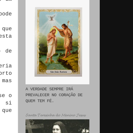
pode
 que
esta
o de
eria
orto
 mas
A VERDADE SEMPRE IRÁ
PREVALECER NO CORAÇÃO DE
se o
QUEM TEM FÉ.
r si
 que
𝓢𝓪𝓷𝓽𝓪 𝓣𝓮𝓻𝓮𝓼𝓲𝓷𝓱𝓪 𝓭𝓸 𝓜𝓮𝓷𝓲𝓷𝓸 𝓙𝓮𝓼𝓾𝓼