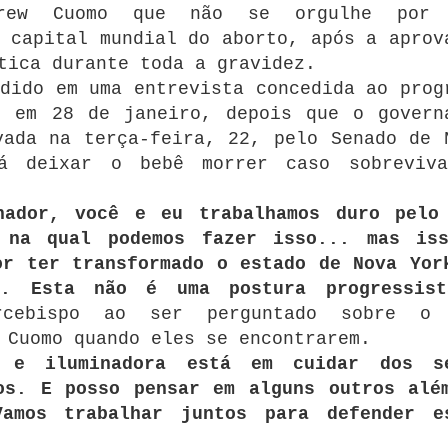
drew Cuomo que não se orgulhe por 
 capital mundial do aborto, após a aprov
tica durante toda a gravidez.
dido em uma entrevista concedida ao prog
, em 28 de janeiro, depois que o govern
vada na terça-feira, 22, pelo Senado de 
rá deixar o bebê morrer caso sobreviv
nador, você e eu trabalhamos duro pelo
 na qual podemos fazer isso... mas is
or ter transformado o estado de Nova Yor
o. Esta não é uma postura progressis
cebispo ao ser perguntado sobre o 
 Cuomo quando eles se encontrarem.
a e iluminadora está em cuidar dos s
os. E posso pensar em alguns outros alé
amos trabalhar juntos para defender e