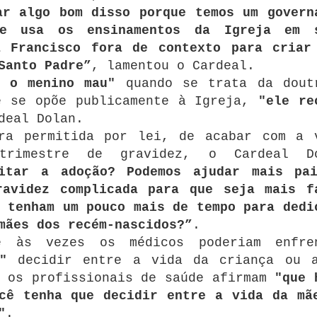
ar algo bom disso porque temos um govern
ue usa os ensinamentos da Igreja em 
a Francisco fora de contexto para criar
Santo Padre”
, lamentou o Cardeal.
r o menino mau"
quando se trata da dout
e se opõe publicamente à Igreja,
"ele re
deal Dolan.
ora permitida por lei, de acabar com a 
trimestre de gravidez, o Cardeal D
litar a adoção? Podemos ajudar mais pa
ravidez complicada para que seja mais f
 tenham um pouco mais de tempo para dedi
mães dos recém-nascidos?”
.
e às vezes os médicos poderiam enfre
"
decidir entre a vida da criança ou 
e os profissionais de saúde afirmam
"que 
cê tenha que decidir entre a vida da mã
"
.