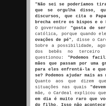
"Não sei se poderíamos tir
que se orgulha disso, q
discursos, que cita o Pap
brecha entre os bispos e o 
O governador
"gosta de se
católica, porque quando el
ovações de pé"
, disse o Car
Sobre a possibilidade, ag
dos bebês no terceiro 
questionou:
"Podemos faci
mães que passam por uma g
para eles enfrentá-la e que
se? Podemos ajudar mais as 
Quanto aos que dizem qu
situações nas quais
"devem
mãe, o Cardeal explicou qu
em dia é muito raro que vo
do filho. Isso não acontece