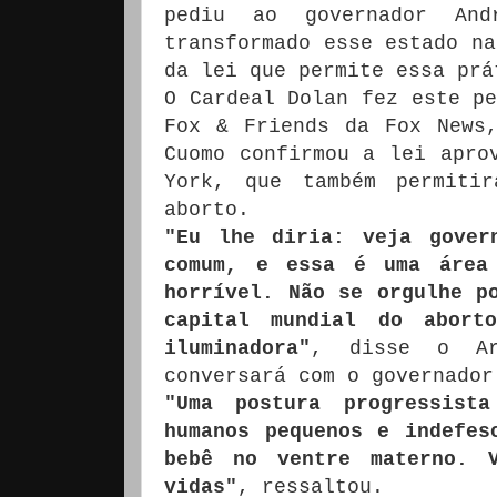
pediu ao governador An
transformado esse estado na
da lei que permite essa prá
O Cardeal Dolan fez este pe
Fox & Friends da Fox News
Cuomo confirmou a lei apro
York, que também permiti
aborto.
"Eu lhe diria: veja gover
comum, e essa é uma área
horrível. Não se orgulhe p
capital mundial do abort
iluminadora"
, disse o Ar
conversará com o governador
"Uma postura progressist
humanos pequenos e indefes
bebê no ventre materno. V
vidas"
, ressaltou.