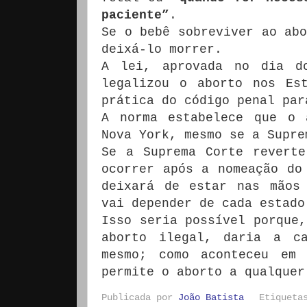
paciente”
.
Se o bebê sobreviver ao abo
deixá-lo morrer.
A lei, aprovada no dia d
legalizou o aborto nos Es
prática do código penal par
A norma estabelece que o 
Nova York, mesmo se a Supre
Se a Suprema Corte revert
ocorrer após a nomeação do
deixará de estar nas mãos
vai depender de cada estado
Isso seria possível porque,
aborto ilegal, daria a c
mesmo; como aconteceu em
permite o aborto a qualquer
Publicada por
João Batista
Etiquet