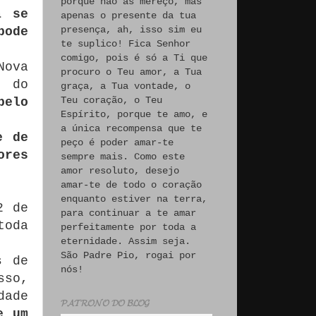
porque não às mereço, mas
a se
apenas o presente da tua
presença, ah, isso sim eu
pode
te suplico! Fica Senhor
comigo, pois é só a Ti que
Nova
procuro o Teu amor, a Tua
e do
graça, a Tua vontade, o
Teu coração, o Teu
pelo
Espírito, porque te amo, e
a única recompensa que te
e de
peço é poder amar-te
ores
sempre mais. Como este
amor resoluto, desejo
amar-te de todo o coração
enquanto estiver na terra,
2 de
para continuar a te amar
toda
perfeitamente por toda a
eternidade. Assim seja.
São Padre Pio, rogai por
s de
nós!
sso,
dade
𝓟𝓐𝓣𝓡𝓞𝓝𝓞 𝓓𝓞 𝓑𝓛𝓞𝓖
e um