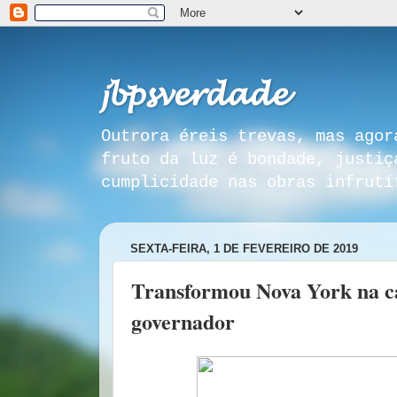
𝓳𝓫𝓹𝓼𝓿𝓮𝓻𝓭𝓪𝓭𝓮
Outrora éreis trevas, mas agor
fruto da luz é bondade, justiç
cumplicidade nas obras infrutí
SEXTA-FEIRA, 1 DE FEVEREIRO DE 2019
Transformou Nova York na ca
governador