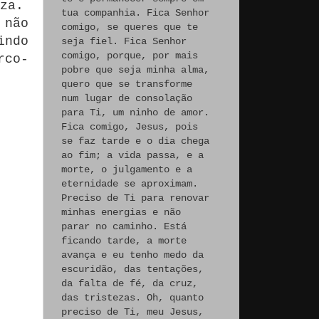
za.
tua companhia. Fica Senhor
 não
comigo, se queres que te
indo
seja fiel. Fica Senhor
comigo, porque, por mais
rco-
pobre que seja minha alma,
quero que se transforme
num lugar de consolação
para Ti, um ninho de amor.
Fica comigo, Jesus, pois
se faz tarde e o dia chega
ao fim; a vida passa, e a
morte, o julgamento e a
eternidade se aproximam.
Preciso de Ti para renovar
minhas energias e não
parar no caminho. Está
ficando tarde, a morte
avança e eu tenho medo da
escuridão, das tentações,
da falta de fé, da cruz,
das tristezas. Oh, quanto
preciso de Ti, meu Jesus,