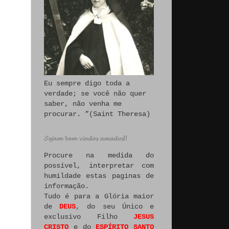
Eu sempre digo toda a
verdade; se você não quer
saber, não venha me
procurar. ”(Saint Theresa)
𝓢𝓮𝓳𝓪𝓶 𝓫𝓮𝓶 𝓿𝓲𝓷𝓭𝓸𝓼 𝓪𝓶𝓪𝓭𝓸𝓼!!
Procure na medida do
possível, interpretar com
humildade estas paginas de
informação.
Tudo é para a Glória maior
de
DEUS
, do seu Único e
exclusivo Filho
JESUS
CRISTO
e do
ESPÍRITO SANTO