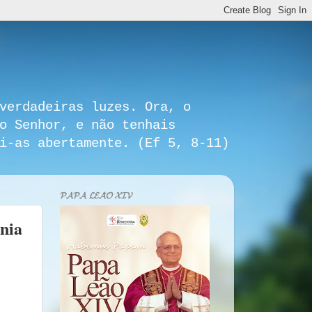
verdadeiras luzes. Ora, o
o Senhor, e não tenhais
i-as abertamente. (Ef 5, 8-11)
𝓟𝓐𝓟𝓐 𝓛𝓔𝓐̃𝓞 𝓧𝓘𝓥
nia