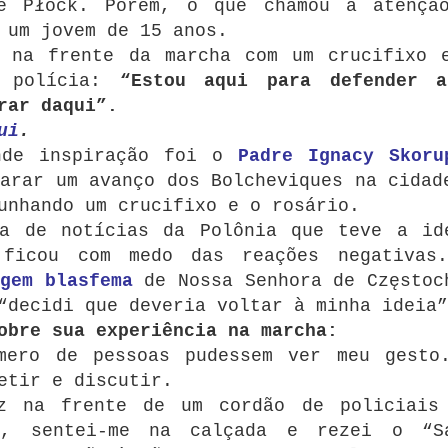
e Płock. Porém, o que chamou a atençã
 um jovem de 15 anos.
 na frente da marcha com um crucifixo 
a polícia:
“Estou aqui para defender 
rar daqui”.
ui
.
nde inspiração foi o
Padre Ignacy Skoru
arar um avanço dos Bolcheviques na cidad
unhando um crucifixo e o rosário.
ia de notícias da Polônia que teve a id
 ficou com medo das reações negativas
gem blasfema
de Nossa Senhora de Częstoc
“decidi que deveria voltar à minha ideia”
obre sua experiência na marcha:
mero de pessoas pudessem ver meu gesto
etir e discutir.
z na frente de um cordão de policiais
s, sentei-me na calçada e rezei o “S