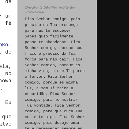
o de
𝓞𝓻𝓪𝓬̧𝓪̃𝓸 𝓭𝓮 𝓢𝓪̃𝓸 𝓟𝓪𝓭𝓻𝓮 𝓟𝓲𝓸 𝓭𝓮
𝓟𝓲𝓮𝓽𝓻𝓮𝓵𝓬𝓲𝓷𝓪
e um
Fica Senhor comigo, pois
a fé
preciso da Tua presença
para não te esquecer.
Sabes quão facilmente
posso te abandonar. Fica
pko
.
Senhor comigo, porque sou
e de
fraco e preciso da Tua
força para não cair. Fica
Senhor comigo, porque és
eia,
minha vida, e sem Ti perco
. No
o fervor. Fica Senhor
howa
comigo, porque és minha
.
luz, e sem Ti reina a
escuridão. Fica Senhor
comigo, para me mostrar
. Eu
Tua vontade. Fica Senhor
comigo, para que ouça Tua
 que
voz e te siga. Fica Senhor
comigo, pois desejo amar-
alve
te e permanecer sempre em