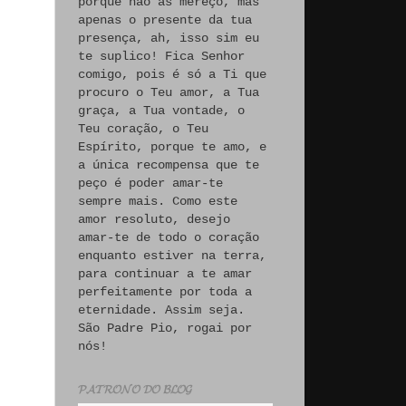
porque não às mereço, mas
apenas o presente da tua
presença, ah, isso sim eu
te suplico! Fica Senhor
comigo, pois é só a Ti que
procuro o Teu amor, a Tua
graça, a Tua vontade, o
Teu coração, o Teu
Espírito, porque te amo, e
a única recompensa que te
peço é poder amar-te
sempre mais. Como este
amor resoluto, desejo
amar-te de todo o coração
enquanto estiver na terra,
para continuar a te amar
perfeitamente por toda a
eternidade. Assim seja.
São Padre Pio, rogai por
nós!
𝓟𝓐𝓣𝓡𝓞𝓝𝓞 𝓓𝓞 𝓑𝓛𝓞𝓖