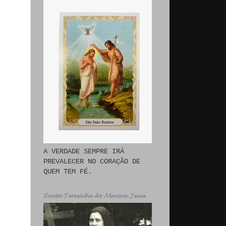
A VERDADE SEMPRE IRÁ
PREVALECER NO CORAÇÃO DE
QUEM TEM FÉ.
𝓢𝓪𝓷𝓽𝓪 𝓣𝓮𝓻𝓮𝓼𝓲𝓷𝓱𝓪 𝓭𝓸 𝓜𝓮𝓷𝓲𝓷𝓸 𝓙𝓮𝓼𝓾𝓼