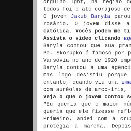
orgulho lgbt, na região d
todos foi o ato corajoso de
O jovem
Jakub Baryła
parou
rosário. O jovem disse 
católica. Vocês podem me ti
Assista o vídeo clicando
aq
Baryla contou que sua gra
Pe. Skorupko é famoso por p
Varsóvia no ano de 1920 emp
Baryla contou a uma agênc
mas logo desistiu porque
entanto, quando viu uma
ima
com auréolas de arco-íris, 
Veja o que o jovem contou s
“Eu queria que o maior nú
queria que ele fizesse refl
Primeiro, andei com a cru
protegia a marcha. Depoi