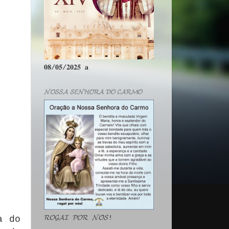
𝟎𝟖/𝟎𝟓/𝟐𝟎𝟐𝟓 𝐚
𝓝𝓞𝓢𝓢𝓐 𝓢𝓔𝓝𝓗𝓞𝓡𝓐 𝓓𝓞 𝓒𝓐𝓡𝓜𝓞
𝓡𝓞𝓖𝓐𝓘 𝓟𝓞𝓡 𝓝𝓞́𝓢!
a do