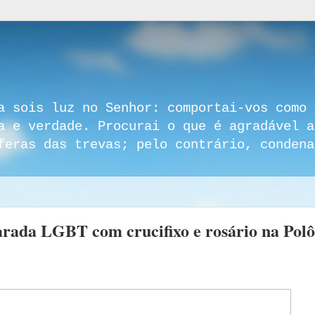
a sois luz no Senhor: comportai-vos como 
a e verdade. Procurai o que é agradável a
feras das trevas; pelo contrário, condena
arada LGBT com crucifixo e rosário na Polô