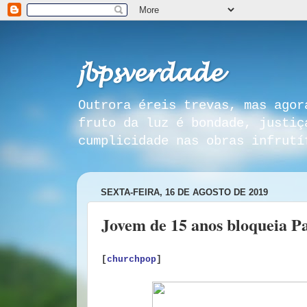
𝓳𝓫𝓹𝓼𝓿𝓮𝓻𝓭𝓪𝓭𝓮
Outrora éreis trevas, mas agor
fruto da luz é bondade, justiç
cumplicidade nas obras infrutí
SEXTA-FEIRA, 16 DE AGOSTO DE 2019
Jovem de 15 anos bloqueia P
[
churchpop
]