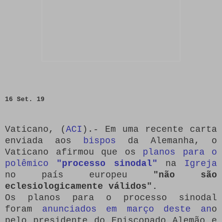
16 Set. 19
Vaticano, (
ACI
).- Em uma recente carta
enviada aos
bispos
da Alemanha, o
Vaticano afirmou que os
planos para o
polêmico
"processo sinodal"
na
Igreja
no país europeu
"não são
eclesiologicamente válidos".
Os planos para o processo sinodal
foram
anunciados em março deste an
o
pelo presidente do Episcopado Alemão e