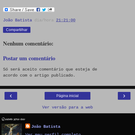
João Batista
dia/hora
21:21:00
Compartilhar
Nenhum comentário:
Postar um comentário
Só será aceito comentário que esteja de
acordo com o artigo publicado.
‹
›
Página inicial
Ver versão para a web
𝓠𝓾𝓮𝓶 𝓼𝓸𝓾 𝓮𝓾
João Batista
Ver meu perfil completo