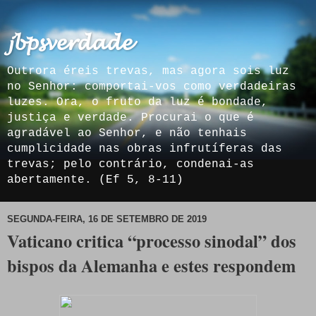
𝓳𝓫𝓹𝓼𝓿𝓮𝓻𝓭𝓪𝓭𝓮
Outrora éreis trevas, mas agora sois luz
no Senhor: comportai-vos como verdadeiras
luzes. Ora, o fruto da luz é bondade,
justiça e verdade. Procurai o que é
agradável ao Senhor, e não tenhais
cumplicidade nas obras infrutíferas das
trevas; pelo contrário, condenai-as
abertamente. (Ef 5, 8-11)
SEGUNDA-FEIRA, 16 DE SETEMBRO DE 2019
Vaticano critica “processo sinodal” dos
bispos da Alemanha e estes respondem