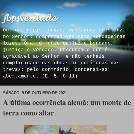
𝓳𝓫𝓹𝓼𝓿𝓮𝓻𝓭𝓪𝓭𝓮
Outrora éreis trevas, mas agora sois luz
no Senhor: comportai-vos como verdadeiras
luzes. Ora, o fruto da luz é bondade,
justiça e verdade. Procurai o que é
agradável ao Senhor, e não tenhais
cumplicidade nas obras infrutíferas das
trevas; pelo contrário, condenai-as
abertamente. (Ef 5, 8-11)
SÁBADO, 9 DE OUTUBRO DE 2021
A última ocorrência alemã: um monte de
terra como altar