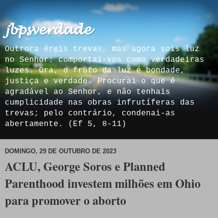
𝓳𝓫𝓹𝓼𝓿𝓮𝓻𝓭𝓪𝓭𝓮
Outrora éreis trevas, mas agora sois luz
no Senhor: comportai-vos como verdadeiras
luzes. Ora, o fruto da luz é bondade,
justiça e verdade. Procurai o que é
agradável ao Senhor, e não tenhais
cumplicidade nas obras infrutíferas das
trevas; pelo contrário, condenai-as
abertamente. (Ef 5, 8-11)
DOMINGO, 29 DE OUTUBRO DE 2023
ACLU, George Soros e Planned
Parenthood investem milhões em Ohio
para promover o aborto