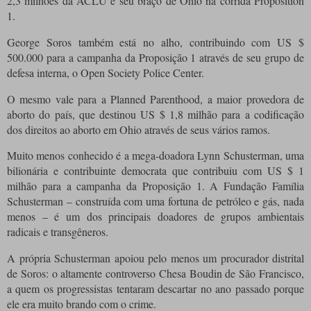
2,3 milhões da ACLU e seu braço de Ohio na corrida Proposition
1.
George Soros também está no alho, contribuindo com US $
500.000 para a campanha da Proposição 1 através de seu grupo de
defesa interna, o Open Society Police Center.
O mesmo vale para a Planned Parenthood, a maior provedora de
aborto do país, que destinou US $ 1,8 milhão para a codificação
dos direitos ao aborto em Ohio através de seus vários ramos.
Muito menos conhecido é a mega-doadora Lynn Schusterman, uma
bilionária e contribuinte democrata que contribuiu com US $ 1
milhão para a campanha da Proposição 1. A Fundação Família
Schusterman – construída com uma fortuna de petróleo e gás, nada
menos – é um dos principais doadores de grupos ambientais
radicais e transgêneros.
A própria Schusterman apoiou pelo menos um procurador distrital
de Soros: o altamente controverso Chesa Boudin de São Francisco,
a quem os progressistas tentaram descartar no ano passado porque
ele era muito brando com o crime.