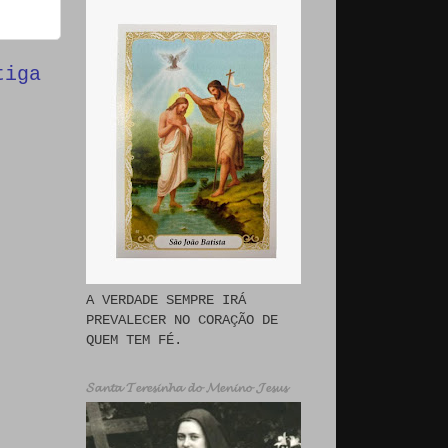
tiga
A VERDADE SEMPRE IRÁ
PREVALECER NO CORAÇÃO DE
QUEM TEM FÉ.
𝓢𝓪𝓷𝓽𝓪 𝓣𝓮𝓻𝓮𝓼𝓲𝓷𝓱𝓪 𝓭𝓸 𝓜𝓮𝓷𝓲𝓷𝓸 𝓙𝓮𝓼𝓾𝓼