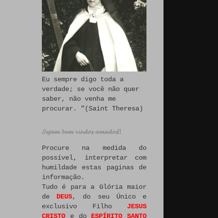
Eu sempre digo toda a
verdade; se você não quer
saber, não venha me
procurar. ”(Saint Theresa)
𝓢𝓮𝓳𝓪𝓶 𝓫𝓮𝓶 𝓿𝓲𝓷𝓭𝓸𝓼 𝓪𝓶𝓪𝓭𝓸𝓼!!
Procure na medida do
possível, interpretar com
humildade estas paginas de
informação.
Tudo é para a Glória maior
de
DEUS
, do seu Único e
exclusivo Filho
JESUS
CRISTO
e do
ESPÍRITO SANTO