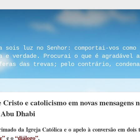
a sois luz no Senhor: comportai-vos como 
a e verdade. Procurai o que é agradável a
feras das trevas; pelo contrário, condena
e Cristo e catolicismo em novas mensagens 
e Abu Dhabi
imado da Igreja Católica e o apelo à conversão em dois t
e”
e o
“diálogo”
.