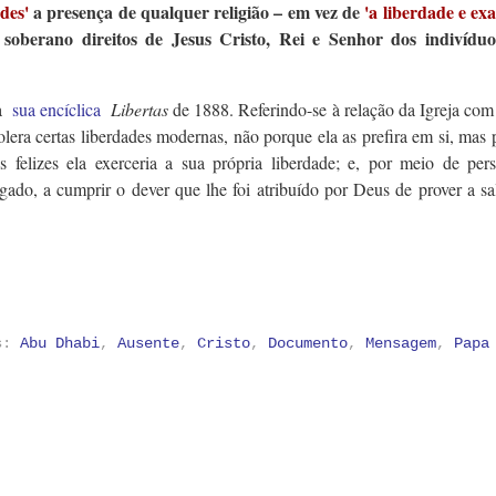
des'
a presença de qualquer religião – em vez de
'a liberdade e ex
soberano direitos de Jesus Cristo, Rei e Senhor dos indivíduo
na
sua encíclica
Libertas
de 1888. Referindo-se à relação da Igreja com
tolera
certas liberdades modernas, não porque ela as prefira em si, mas
s felizes ela exerceria a sua própria liberdade; e, por meio de pers
rigado, a cumprir o dever que lhe foi atribuído por Deus de prover a s
as:
Abu Dhabi
,
Ausente
,
Cristo
,
Documento
,
Mensagem
,
Papa