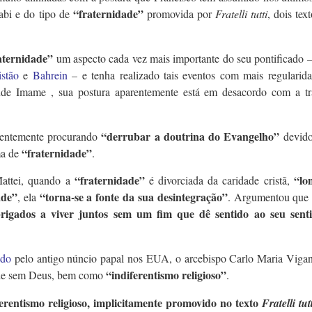
“fraternidade”
bi e do tipo de
promovida por
Fratelli tutti
, dois tex
aternidade”
um aspecto cada vez mais importante do seu pontificado 
stão
e
Bahrein
– e tenha realizado tais eventos com mais regularid
nde Imame , sua postura aparentemente está em desacordo com a tr
“derrubar a doutrina do Evangelho”
entemente procurando
devido
“fraternidade”
ma de
.
“fraternidade”
“lo
Mattei, quando a
é divorciada da caridade cristã,
ade”
“torna-se a fonte da sua desintegração”
, ela
. Argumentou qu
rigados a viver juntos sem um fim que dê sentido ao seu sent
ado
pelo antigo núncio papal nos EUA, o arcebispo Carlo Maria Vigan
“indiferentismo religioso”
ade sem Deus, bem como
.
ferentismo religioso, implicitamente promovido no texto
Fratelli tut