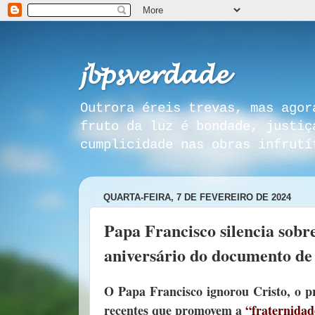
𝓳𝓫𝓹𝓼𝓿𝓮𝓻𝓭𝓪𝓭𝓮
Outrora éreis trevas, mas agor
fruto da luz é bondade, justiç
cumplicidade nas obras infrutí
QUARTA-FEIRA, 7 DE FEVEREIRO DE 2024
Papa Francisco silencia sobr
aniversário do documento d
O Papa Francisco ignorou Cristo, o pr
recentes que promovem a
“fraternidad