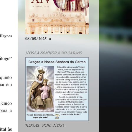
Haynes
𝟎𝟖/𝟎𝟓/𝟐𝟎𝟐𝟓 𝐚
𝓝𝓞𝓢𝓢𝓐 𝓢𝓔𝓝𝓗𝓞𝓡𝓐 𝓓𝓞 𝓒𝓐𝓡𝓜𝓞
álogo”
quinto
har em
 cinco
para a
𝓡𝓞𝓖𝓐𝓘 𝓟𝓞𝓡 𝓝𝓞́𝓢!
ital às