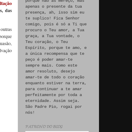
porque não às mereço, mas
altação
apenas o presente da tua
s, das
presença, ah, isso sim eu
te suplico! Fica Senhor
comigo, pois é só a Ti que
 outras
procuro o Teu amor, a Tua
 porque
graça, a Tua vontade, o
Teu coração, o Teu
uasão,
Espírito, porque te amo, e
alvação
a única recompensa que te
peço é poder amar-te
sempre mais. Como este
amor resoluto, desejo
amar-te de todo o coração
enquanto estiver na terra,
para continuar a te amar
perfeitamente por toda a
eternidade. Assim seja.
São Padre Pio, rogai por
nós!
𝓟𝓐𝓣𝓡𝓞𝓝𝓞 𝓓𝓞 𝓑𝓛𝓞𝓖