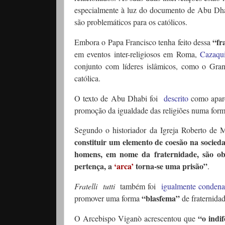
especialmente à luz do documento de Abu Dha
são problemáticos para os católicos.
“fr
Embora o Papa Francisco tenha feito dessa
em eventos inter-religiosos em Roma,
Cazaqui
conjunto com líderes islâmicos, como o Gra
católica.
O texto de Abu Dhabi foi
descrito
como apar
promoção da igualdade das religiões numa for
Segundo o historiador da Igreja Roberto de 
constituir um elemento de coesão na socied
homens, em nome da fraternidade, são ob
pertença, a
‘arca’
torna-se uma prisão”
.
Fratelli
tutti
também foi
igualmente conden
“blasfema”
promover uma forma
de fraternid
“o indi
O Arcebispo Viganò acrescentou que