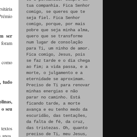
tua companhia. Fica Senhor
sitária
comigo, se queres que te
Prémio
seja fiel. Fica Senhor
comigo, porque, por mais
pobre que seja minha alma,
em ser
quero que se transforme
 foram
num lugar de consolação
para Ti, um ninho de amor.
Fica comigo, Jesus, pois
se faz tarde e o dia chega
a como
ao fim; a vida passa, e a
morte, o julgamento e a
eternidade se aproximam.
, tudo
Preciso de Ti para renovar
minhas energias e não
parar no caminho. Está
linas,
ficando tarde, a morte
 o seu
avança e eu tenho medo da
escuridão, das tentações,
da falta de fé, da cruz,
textos
das tristezas. Oh, quanto
preciso de Ti, meu Jesus,
s anos,