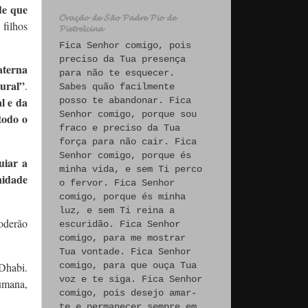
de que
𝓞𝓻𝓪𝓬̧𝓪̃𝓸 𝓭𝓮 𝓢𝓪̃𝓸 𝓟𝓪𝓭𝓻𝓮 𝓟𝓲𝓸 𝓭𝓮
, filhos
𝓟𝓲𝓮𝓽𝓻𝓮𝓵𝓬𝓲𝓷𝓪
Fica Senhor comigo, pois
preciso da Tua presença
aterna
para não te esquecer.
ural”
.
Sabes quão facilmente
l e da
posso te abandonar. Fica
Senhor comigo, porque sou
todo o
fraco e preciso da Tua
força para não cair. Fica
Senhor comigo, porque és
uiar a
minha vida, e sem Ti perco
nidade
o fervor. Fica Senhor
comigo, porque és minha
luz, e sem Ti reina a
poderão
escuridão. Fica Senhor
comigo, para me mostrar
Tua vontade. Fica Senhor
Dhabi.
comigo, para que ouça Tua
voz e te siga. Fica Senhor
umana,
comigo, pois desejo amar-
te e permanecer sempre em