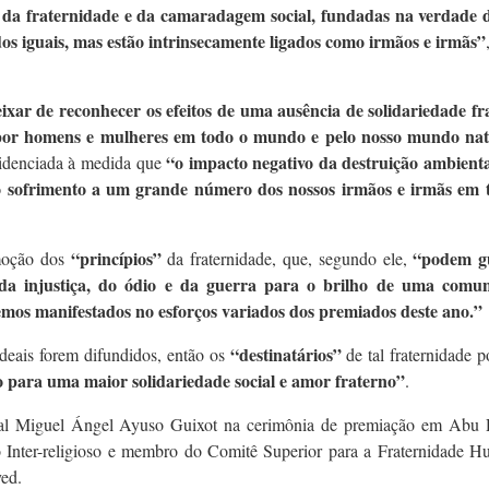
es da fraternidade e da camaradagem social, fundadas na verdade 
os iguais, mas estão intrinsecamente ligados como irmãos e irmãs”
xar de reconhecer os efeitos de uma ausência de solidariedade fr
 por homens e mulheres em todo o mundo e pelo nosso mundo nat
“o impacto negativo da destruição ambienta
evidenciada à medida que
o sofrimento a um grande número dos nossos irmãos e irmãs em 
“princípios”
“podem g
oção dos
da fraternidade, que, segundo ele,
da injustiça, do ódio e da guerra para o brilho de uma comu
mos manifestados no esforços variados dos premiados deste ano.”
“destinatários”
ideais forem difundidos, então os
de tal fraternidade 
 para uma maior solidariedade social e amor fraterno”
.
eal Miguel Ángel Ayuso Guixot na cerimônia de premiação em Abu 
go Inter-religioso e membro do Comitê Superior para a Fraternidade H
ed.