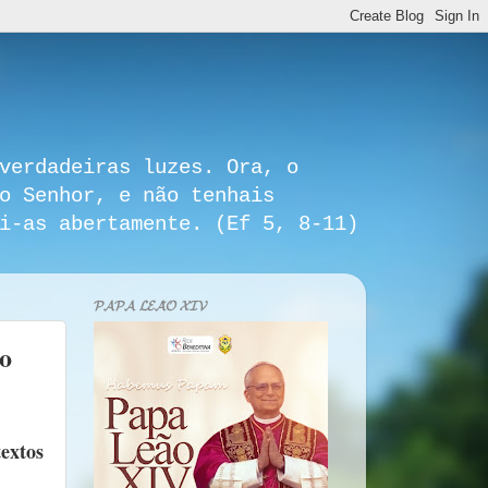
verdadeiras luzes. Ora, o
o Senhor, e não tenhais
i-as abertamente. (Ef 5, 8-11)
𝓟𝓐𝓟𝓐 𝓛𝓔𝓐̃𝓞 𝓧𝓘𝓥
no
extos