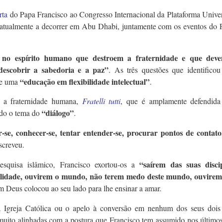
rta
do Papa Francisco ao Congresso Internacional da Plataforma Univer
 atualmente a decorrer em Abu Dhabi, juntamente com os eventos do 
s no espírito humano que destroem a fraternidade e que dev
descobrir a sabedoria e a paz”
. As três questões que identificou
“educação em flexibilidade intelectual”
e uma
.
e a fraternidade humana,
Fratelli tutti
, que é amplamente defendid
“diálogo”
ndo o tema do
.
r-se, conhecer-se, tentar entender-se, procurar pontos de contato
escreveu.
“saírem das suas discip
squisa islâmico, Francisco exortou-os a
bilidade, ouvirem o mundo, não terem medo deste mundo, ouvirem
m Deus colocou ao seu lado para lhe ensinar a amar.
Igreja Católica ou o apelo à conversão em nenhum dos seus dois 
 muito alinhadas com a postura que Francisco tem assumido nos último