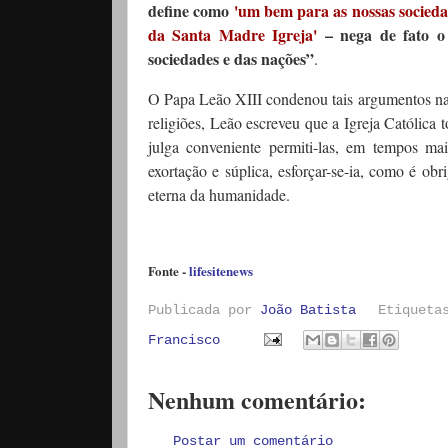
define como
'um bem para as nossas socieda
da Santa Madre Igreja'
– nega de fato o 
sociedades e das nações”
.
O Papa Leão XIII condenou tais argumentos 
religiões, Leão escreveu que a Igreja Católica 
julga conveniente permiti-las, em tempos mai
exortação e súplica, esforçar-se-ia, como é ob
eterna da humanidade.
Fonte -
lifesitenews
Publicada por
João Batista
Etiquet
Francisco
Nenhum comentário:
Postar um comentário