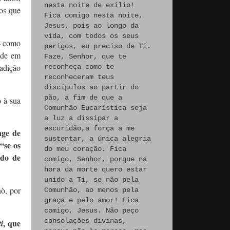
nesta noite de exílio!
tos que
Fica comigo nesta noite,
Jesus, pois ao longo da
vida, com todos os seus
– como
perigos, eu preciso de Ti.
ade em
Faze, Senhor, que te
adição
reconheça como te
reconheceram teus
discípulos ao partir do
pão, a fim de que a
 à sua
Comunhão Eucarística seja
a luz a dissipar a
escuridão,a força a me
nge de
sustentar, a única alegria
“se os
e
do meu coração. Fica
ido de
comigo, Senhor, porque na
hora da morte quero estar
unido a Ti, se não pela
ò, por
Comunhão, ao menos pela
graça e pelo amor! Fica
comigo, Jesus. Não peço
consolações divinas,
, que
ti