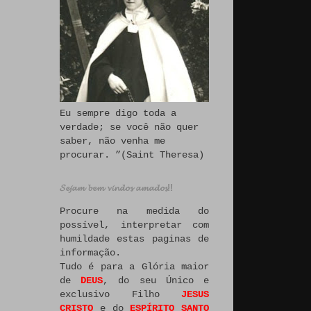
Eu sempre digo toda a
verdade; se você não quer
saber, não venha me
procurar. ”(Saint Theresa)
𝓢𝓮𝓳𝓪𝓶 𝓫𝓮𝓶 𝓿𝓲𝓷𝓭𝓸𝓼 𝓪𝓶𝓪𝓭𝓸𝓼!!
Procure na medida do
possível, interpretar com
humildade estas paginas de
informação.
Tudo é para a Glória maior
de
DEUS
, do seu Único e
exclusivo Filho
JESUS
CRISTO
e do
ESPÍRITO SANTO