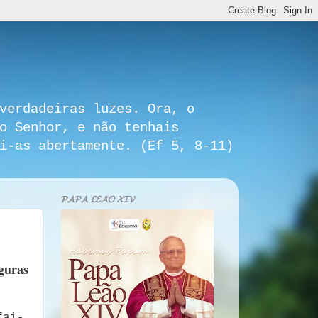
verdadeiras luzes. Ora, o
o Senhor, e não tenhais
i-as abertamente. (Ef 5, 8-11)
𝓟𝓐𝓟𝓐 𝓛𝓔𝓐̃𝓞 𝓧𝓘𝓥
guras