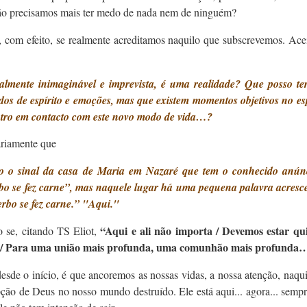
 não precisamos mais ter medo de nada nem de ninguém?
o, com efeito, se realmente acreditamos naquilo que subscrevemos. Ac
talmente inimaginável e imprevista, é uma realidade? Que posso ter
os de espírito e emoções, mas que existem momentos objetivos no es
ntro em contacto com este novo modo de vida…?
sariamente que
o o sinal da casa de Maria em Nazaré que tem o conhecido anún
rbo se fez carne”, mas naquele lugar há uma pequena palavra acresc
erbo se fez carne.” "Aqui."
“Aqui e ali não importa / Devemos estar qui
 se, citando TS Eliot,
de / Para uma união mais profunda, uma comunhão mais profunda
sde o início, é que ancoremos as nossas vidas, a nossa atenção, naqu
pção de Deus no nosso mundo destruído. Ele está aqui... agora... semp