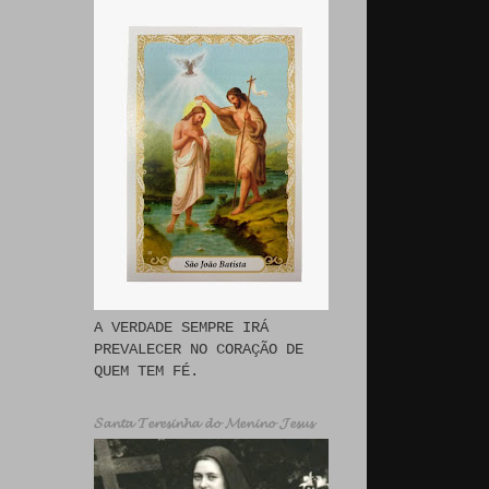
A VERDADE SEMPRE IRÁ
PREVALECER NO CORAÇÃO DE
QUEM TEM FÉ.
𝓢𝓪𝓷𝓽𝓪 𝓣𝓮𝓻𝓮𝓼𝓲𝓷𝓱𝓪 𝓭𝓸 𝓜𝓮𝓷𝓲𝓷𝓸 𝓙𝓮𝓼𝓾𝓼