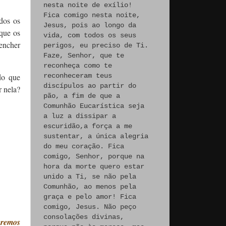
nesta noite de exílio!
Fica comigo nesta noite,
dos os
Jesus, pois ao longo da
que os
vida, com todos os seus
eencher
perigos, eu preciso de Ti.
Faze, Senhor, que te
reconheça como te
do que
reconheceram teus
discípulos ao partir do
r nela?
pão, a fim de que a
Comunhão Eucarística seja
a luz a dissipar a
escuridão,a força a me
sustentar, a única alegria
do meu coração. Fica
comigo, Senhor, porque na
hora da morte quero estar
unido a Ti, se não pela
Comunhão, ao menos pela
graça e pelo amor! Fica
comigo, Jesus. Não peço
consolações divinas,
eremos