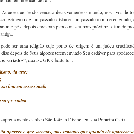
le não tem intenção de sair.
 Aquele que, tendo vencido decisivamente o mundo, nos livra de to
ontecimento de um passado distante, um passado morto e enterrado, 
iraram o pó e depois enviaram para o museu mais próximo, a fim de pr
o antiga.
 pode ser uma religião cujo ponto de origem é um judeu crucifica
s dias depois de Seus algozes terem enviado Seu cadáver para apodrece
os variados”
, escreve GK Chesterton.
lismo, da arte;
,
 e um homem assassinado
 surpreendeu
supremamente católico São João, o Divino, em sua Primeira Carta:
não aparece o que seremos, mas sabemos que quando ele aparecer s