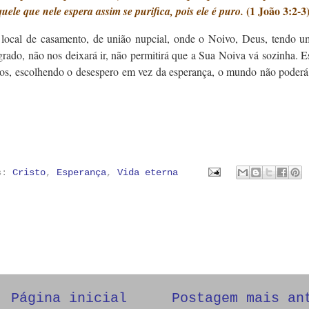
(1 João 3:2-3
uele que nele espera assim se purifica, pois ele é puro.
ocal de casamento, de união nupcial, onde o Noivo, Deus, tendo u
ado, não nos deixará ir, não permitirá que a Sua Noiva vá sozinha. E
os, escolhendo o desespero em vez da esperança, o mundo não poderá t
as:
Cristo
,
Esperança
,
Vida eterna
Página inicial
Postagem mais an