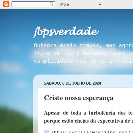
𝓳𝓫𝓹𝓼𝓿𝓮𝓻𝓭𝓪𝓭𝓮
Outrora éreis trevas, mas agor
fruto da luz é bondade, justiç
cumplicidade nas obras infrutí
SÁBADO, 6 DE JULHO DE 2024
Cristo nossa esperança
Apesar de toda a turbulência dos t
porque estão cheias da expectativa de 