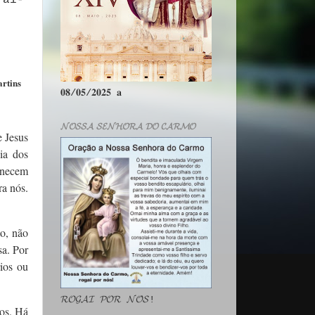
rtins
𝟎𝟖/𝟎𝟓/𝟐𝟎𝟐𝟓 𝐚
𝓝𝓞𝓢𝓢𝓐 𝓢𝓔𝓝𝓗𝓞𝓡𝓐 𝓓𝓞 𝓒𝓐𝓡𝓜𝓞
e Jesus
ia dos
anecem
ra nós.
o, não
a. Por
ios ou
𝓡𝓞𝓖𝓐𝓘 𝓟𝓞𝓡 𝓝𝓞́𝓢!
os. Há