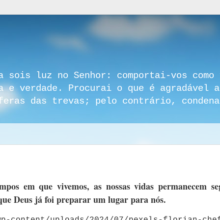
a sois luz no Senhor: comportai-vos como 
a e verdade. Procurai o que é agradável a
feras das trevas; pelo contrário, condena
empos em que vivemos, as nossas vidas permanecem se
que Deus já foi preparar um lugar para nós.