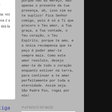
porque não às mereço, mas
)
apenas o presente da tua
presença, ah, isso sim eu
ma vez
te suplico! Fica Senhor
ssa é a
comigo, pois é só a Ti que
irá-la
procuro o Teu amor, a Tua
graça, a Tua vontade, o
Teu coração, o Teu
Espírito, porque te amo, e
a única recompensa que te
peço é poder amar-te
sempre mais. Como este
amor resoluto, desejo
amar-te de todo o coração
enquanto estiver na terra,
para continuar a te amar
perfeitamente por toda a
eternidade. Assim seja.
São Padre Pio, rogai por
nós!
tiga
𝓟𝓐𝓣𝓡𝓞𝓝𝓞 𝓓𝓞 𝓑𝓛𝓞𝓖