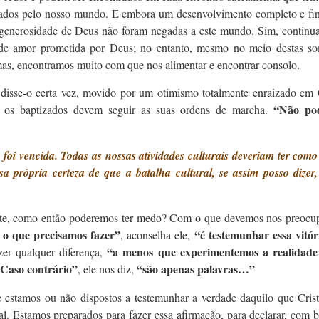
alhados pelo nosso mundo. E embora um desenvolvimento completo e fin
 generosidade de Deus não foram negadas a este mundo. Sim, continu
 de amor prometida por Deus; no entanto, mesmo no meio destas so
, encontramos muito com que nos alimentar e encontrar consolo.
isse-o certa vez, movido por um otimismo totalmente enraizado em C
“Não po
 os baptizados devem seguir as suas ordens de marcha.
foi vencida. Todas as nossas atividades culturais deveriam ter como
a própria certeza de que a batalha cultural, se assim posso dizer, 
ete, como então poderemos ter medo? Com o que devemos nos preocu
o que precisamos fazer”
“é testemunhar essa vitór
, aconselha ele,
“a menos que experimentemos a realidade
zer qualquer diferença,
. Caso contrário”
“são apenas palavras…”
, ele nos diz,
e estamos ou não dispostos a testemunhar a verdade daquilo que Cris
tal. Estamos preparados para fazer essa afirmação, para declarar, com 