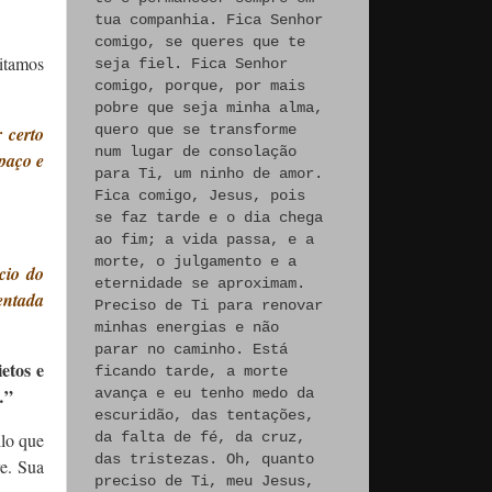
tua companhia. Fica Senhor
comigo, se queres que te
eitamos
seja fiel. Fica Senhor
comigo, porque, por mais
pobre que seja minha alma,
quero que se transforme
 certo
num lugar de consolação
paço e
para Ti, um ninho de amor.
Fica comigo, Jesus, pois
se faz tarde e o dia chega
ao fim; a vida passa, e a
morte, o julgamento e a
cio do
eternidade se aproximam.
entada
Preciso de Ti para renovar
minhas energias e não
parar no caminho. Está
etos e
ficando tarde, a morte
…”
avança e eu tenho medo da
escuridão, das tentações,
ilo que
da falta de fé, da cruz,
das tristezas. Oh, quanto
re. Sua
preciso de Ti, meu Jesus,