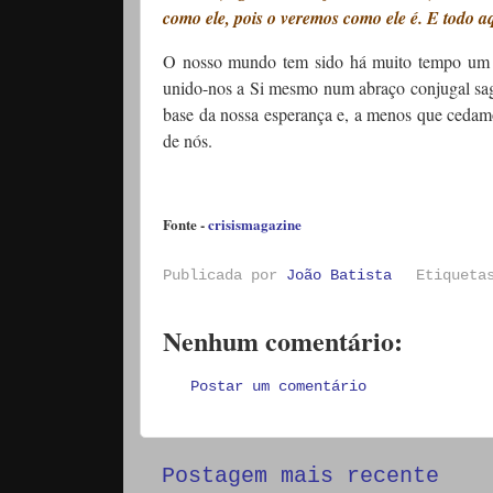
como ele, pois o veremos como ele é. E todo aq
O nosso mundo tem sido há muito tempo um l
unido-nos a Si mesmo num abraço conjugal sagr
base da nossa esperança e, a menos que cedam
de nós.
Fonte -
crisismagazine
Publicada por
João Batista
Etiquet
Nenhum comentário:
Postar um comentário
Postagem mais recente