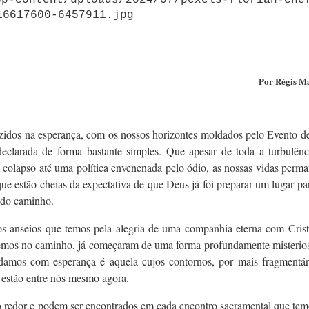
Por Régis Ma
zidos na esperança, com os nossos horizontes moldados pelo Evento d
declarada de forma bastante simples. Que apesar de toda a turbulênc
colapso até uma política envenenada pelo ódio, as nossas vidas perm
ue estão cheias da expectativa de que Deus já foi preparar um lugar pa
o do caminho.
 os anseios que temos pela alegria de uma companhia eterna com Crist
emos no caminho, já começaram de uma forma profundamente misterios
rdamos com esperança é aquela cujos contornos, por mais fragmentár
 estão entre nós mesmo agora.
o redor e podem ser encontrados em cada encontro sacramental que tem