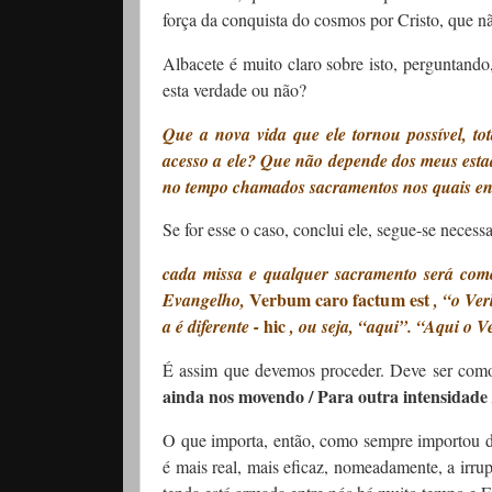
força da conquista do cosmos por Cristo, que
Albacete é muito claro sobre isto, perguntand
esta verdade ou não?
Que a nova vida que ele tornou possível, to
acesso a ele? Que não depende dos meus estad
no tempo chamados sacramentos nos quais e
Se for esse o caso, conclui ele, segue-se neces
cada missa e qualquer sacramento será com
Verbum caro factum est
Evangelho,
, “o Ve
hic
a é diferente -
, ou seja, “aqui”. “Aqui o V
É assim que devemos proceder
. Deve ser como
ainda nos movendo / Para outra intensida
O que importa, então, como sempre importou de
é mais real, mais eficaz, nomeadamente, a irru