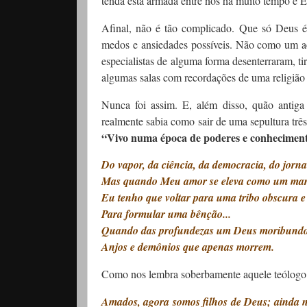
tenda está armada entre nós há muito tempo e E
Afinal, não é tão complicado. Que só Deus é
medos e ansiedades possíveis. Não como um ac
especialistas de alguma forma desenterraram, t
algumas salas com recordações de uma religiã
Nunca foi assim. E, além disso, quão antiga
realmente sabia como sair de uma sepultura trê
“Vivo numa época de poderes e conheciment
Do vapor, da ciência, da democracia, do jorna
Mas quando Meu amor se eleva como um mar
Eu tenho que voltar para uma tribo obscura
Para formular uma bênção...
Quando das profundezas um Deus moribundo
Anjos e demônios que apenas morrem.
Como nos lembra soberbamente aquele teólogo 
Amados, agora somos filhos de Deus; ainda 