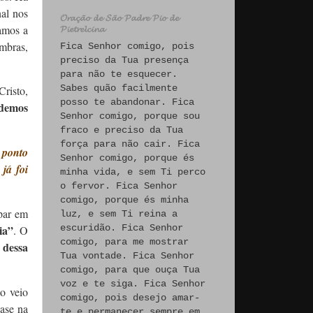
al nos
𝓞𝓻𝓪𝓬̧𝓪̃𝓸 𝓭𝓮 𝓢𝓪̃𝓸 𝓟𝓪𝓭𝓻𝓮 𝓟𝓲𝓸 𝓭𝓮
amos a
𝓟𝓲𝓮𝓽𝓻𝓮𝓵𝓬𝓲𝓷𝓪
mbras,
Fica Senhor comigo, pois
preciso da Tua presença
para não te esquecer.
Sabes quão facilmente
risto,
posso te abandonar. Fica
demos
Senhor comigo, porque sou
fraco e preciso da Tua
força para não cair. Fica
 ponto
Senhor comigo, porque és
já foi
minha vida, e sem Ti perco
o fervor. Fica Senhor
comigo, porque és minha
par em
luz, e sem Ti reina a
ia”
escuridão. Fica Senhor
. O
comigo, para me mostrar
 dessa
Tua vontade. Fica Senhor
comigo, para que ouça Tua
voz e te siga. Fica Senhor
to veio
comigo, pois desejo amar-
base na
te e permanecer sempre em