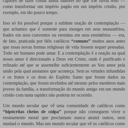
capazes de fazer coisas ainda maiores do que Ele havia feito —
como transformar um império pagão em um império cristão, por
exemplo, em tão pouco tempo.
Isso só foi possível porque a sublime oração de contemplação —
que achamos que é somente para monges em seus monastérios,
frades em seus conventos ou eremitas em seus eremitérios — era,
de fato, praticada por fiéis católicos
“comuns”
muitos anos antes
que essas novas formas religiosas de vida fossem sequer pensadas.
Todo ser humano pode amar. E a contemplação é a oração na qual
nosso amor é direcionado a Deus em Cristo, onde é purificado e
refinado até que se assemelhe suficientemente ao Seu amor pela
união pela qual ansiamos que aconteça. Sem as virtudes infundidas
e os frutos e os dons do Espírito Santo que foram dados na
contemplação, que foram recebidos até mesmo pelos membros mais
jovens da família, a transformação do mundo antigo em um mundo
cristão com tanta rapidez não poderia ter ocorrido.
Um mundo secular que vê uma comunidade de católicos como
“hipócritas cheios de culpa”
porque não conseguem viver o
ensinamento moral que proclamam nunca atrairá outros, nem
mudará o mundo. Mas um mundo secular que vê os católicos como