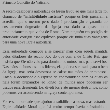
Primeiro Concílio do Vaticano.
A recém-descoberta autoridade da Igreja levou ao que mais tarde foi
chamado de
“infalibilidade rasteira”
porque os fiéis passaram a
acreditar que o mesmo peso dado à proclamação e garantia do
ensinamento dogmático da Igreja era dado a quase todo
pronunciamento que vinha de Roma. Nem ninguém em posição de
autoridade corrigiu esse equívoco porque ele tinha suas vantagens
para uma nova Igreja autoritária.
Essa autoridade começou a se parecer mais com aquela mantida
pelos ditadores do século XX do que com a de Cristo Rei, que
insistia que Ele não veio para dominar os outros, mas para servi-los.
Nas mãos de bons e santos líderes, ela poderia ser usada para o bem
da Igreja; mas seria desastrosa se caísse nas mãos de criminosos!
Então, a docilidade e o espírito de conformidade com os quais os
fiéis foram preparados ao longo de muitos anos poderiam ser
usados ​​para desorientá-los, dividi-los e até mesmo destruí-los, como
podemos ver acontecendo na Igreja contemporânea.
Foi essa autoridade que ajudou a solidificar a nova, mas estranha,
Espiritualidade Moral que há muito tempo havia substituído a