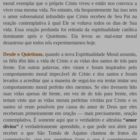
moral exemplar que o próprio Cristo viveu e então nos convoca a
viver essa mesma vida. No entanto, ela frequentemente faz isso sem
o amor sobrenatural infundido que Cristo recebeu de Seu Pai na
oração contemplativa à qual Ele se voltava todos os dias de Sua
vida. Essa oração profunda foi retirada da espiritualidade católica
dominante após o Quietismo. Ela levou ao mal-estar moral
desastroso que todos nós experimentamos hoje.
Desde o Quietismo,
quando a nova Espiritualidade Moral assumiu,
os fiéis têm lido a vida de Cristo e as vidas dos santos de trás para
frente. Em outras palavras, eles viram e foram inspirados pelo
comportamento moral impecável de Cristo e dos santos e foram
levados a acreditar que a maneira de segui-los era tentar imitar seu
comportamento moral perfeito eles mesmos. Se eles tivessem lido
suas vidas apenas de frente, em vez de de trás para frente, eles
teriam visto que as vidas morais perfeitas vividas por Cristo e os
santos só eram possíveis por causa do amor de Deus que eles
receberam primeiramente em oração — mais precisamente, oração
contemplativa. É somente aqui que o verdadeiro e altruísta
“amor
divino”
é verdadeiramente aprendido, o que pode nos abrir para
receber o que São Tomás de Aquino chamou de frutos da
contemplação, que nos permitem fazer o que é completamente