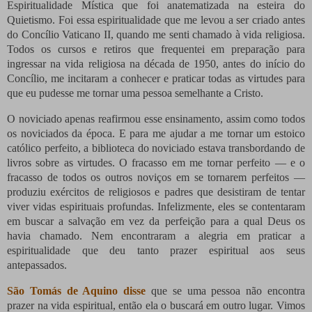
Espiritualidade Mística que foi anatematizada na esteira do
Quietismo. Foi essa espiritualidade que me levou a ser criado antes
do Concílio Vaticano II, quando me senti chamado à vida religiosa.
Todos os cursos e retiros que frequentei em preparação para
ingressar na vida religiosa na década de 1950, antes do início do
Concílio, me incitaram a conhecer e praticar todas as virtudes para
que eu pudesse me tornar uma pessoa semelhante a Cristo.
O noviciado apenas reafirmou esse ensinamento, assim como todos
os noviciados da época. E para me ajudar a me tornar um estoico
católico perfeito, a biblioteca do noviciado estava transbordando de
livros sobre as virtudes. O fracasso em me tornar perfeito — e o
fracasso de todos os outros noviços em se tornarem perfeitos —
produziu exércitos de religiosos e padres que desistiram de tentar
viver vidas espirituais profundas. Infelizmente, eles se contentaram
em buscar a salvação em vez da perfeição para a qual Deus os
havia chamado. Nem encontraram a alegria em praticar a
espiritualidade que deu tanto prazer espiritual aos seus
antepassados.
São Tomás de Aquino disse
que se uma pessoa não encontra
prazer na vida espiritual, então ela o buscará em outro lugar. Vimos