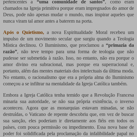
pertencentes a
“uma comunidade de santos”
, como eram
chamados na Igreja primitiva porque eram impregnados do amor de
Deus, pode não apenas mudar o mundo, mas inspirar aqueles que
nunca viram tal amor antes a baterem na porta.
Após o Quietismo,
a nova Espiritualidade Moral recebeu um
impulso de um movimento secular que surgiu quando a Teologia
Mística declinou. O Iluminismo, que proclamou a
“primazia da
razão”
, não teve tempo para uma forma de teologia que não
pudesse ser submetida à razão. Isso, no entanto, não era porque o
amor divino era subracional, mas porque era superracional e,
portanto, além das mentes materiais dos intelectuais da última moda.
No entanto, o racionalismo que era a própria alma do Iluminismo
começou a se infiltrar na mentalidade da Igreja Católica também.
Embora a Igreja Católica tenha temido que a Revolução Francesa
minaria sua autoridade, se não sua própria existência, o inverso
aconteceu. Agora que as monarquias estavam minadas, se não
destruídas, o Vaticano de repente descobriu que, em vez de buscar
sua sanção, eles poderiam ir diretamente aos fiéis em todos os
países, com pouca permissão ou impedimento. Essa nova base de
poder foi solidificada pela proclamação da infalibilidade papal no