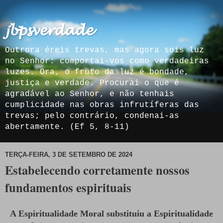
𝓳𝓫𝓹𝓼𝓿𝓮𝓻𝓭𝓪𝓭𝓮
Outrora éreis trevas, mas agora sois luz
no Senhor: comportai-vos como verdadeiras
luzes. Ora, o fruto da luz é bondade,
justiça e verdade. Procurai o que é
agradável ao Senhor, e não tenhais
cumplicidade nas obras infrutíferas das
trevas; pelo contrário, condenai-as
abertamente. (Ef 5, 8-11)
TERÇA-FEIRA, 3 DE SETEMBRO DE 2024
Estabelecendo corretamente nossos
fundamentos espirituais
A Espiritualidade Moral substituiu a Espiritualidade