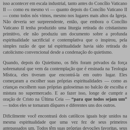
isso acontecer em escala industrial, tanto antes do Concílio Vaticano
II — como eu mesmo vi — quanto depois do Concílio Vaticano II
— como todos nós vimos, mesmo nos lugares mais altos da Igreja.
Não deveria ser surpreendente, então, que embora o Concílio
Vaticano II tenha produzido uma liturgia retirada do cristianismo
primitivo, ele não produziu um documento sobre a profunda
espiritualidade sacrificial e contemplativa que o inspirou, pela
simples razão de que tal espiritualidade havia sido retirada do
catolicismo convencional desde a condenação do quietismo.
Quando, depois do Quietismo, os fiéis foram privados da força
sobrenatural que vem da contemplação que é ensinada na Teologia
Mística, eles tiveram que encontrá-la em outro lugar. Eles
começaram a escolher suas próprias espiritualidades — como as
crianças escolhem suas próprias guloseimas no balcão de escolha e
mistura no supermercado. E ao fazer isso, longe de cumprir a
oração de Cristo na Última Ceia —
“para que todos sejam um”
— todos eles se tornaram díspares e diferentes uns dos outros.
Dificilmente você encontrará dois católicos iguais hoje unidos na
mesma espiritualidade que uma vez fez de seus primeiros
antepassados ​​um. Todos têm suas próprias devoções favoritas, seus