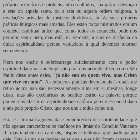
próprios exercícios espirituais auto escolhidos, sua própria devoção
a este ou aquele santo, ou a esta ou aquela ordem religiosa, a
revelações privadas de místicos duvidosos, ou às suas próprias
práticas litúrgicas mais amadas. Eles estão todos misturados em um
coquetel espiritual único que, como todos os coquetéis, pode nos
permitir sentir bem; mas está, na verdade, a eras de distância da
única espiritualidade perene verdadeira à qual devemos retornar
sem demora.
Nem nos enche e sobrecarrega suficientemente com o poder
espiritual dado na contemplação para nos permitir dizer, como São
Paulo disse antes deles,
"já não sou eu quem vive, mas Cristo
que vive em mim"
. As inúmeras práticas devocionais às quais me
refiro acima não são necessariamente ruins em si mesmas, longe
disso, mas são excêntricas no sentido estrito da palavra porque
podem nos afastar da espiritualidade católica perene essencial dada
a nós pelo próprio Cristo, que nos une a todos como um.
Esta é a forma fragmentada e empobrecida de espiritualidade que
não apenas caracterizou os católicos no limiar do Concílio Vaticano
II, mas também os cardeais, bispos e teólogos que participaram
dele. Esta é uma das razões pelas quais eles não foram capazes de