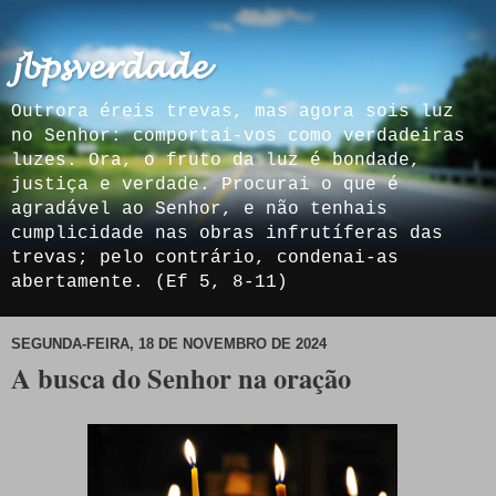
𝓳𝓫𝓹𝓼𝓿𝓮𝓻𝓭𝓪𝓭𝓮
Outrora éreis trevas, mas agora sois luz
no Senhor: comportai-vos como verdadeiras
luzes. Ora, o fruto da luz é bondade,
justiça e verdade. Procurai o que é
agradável ao Senhor, e não tenhais
cumplicidade nas obras infrutíferas das
trevas; pelo contrário, condenai-as
abertamente. (Ef 5, 8-11)
SEGUNDA-FEIRA, 18 DE NOVEMBRO DE 2024
A busca do Senhor na oração