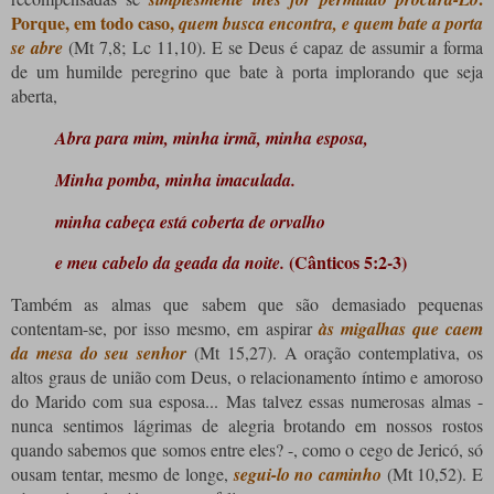
Porque, em todo caso,
quem busca encontra, e quem bate a porta
se abre
(Mt 7,8; ​​Lc 11,10). E se Deus é capaz de assumir a forma
de um humilde peregrino que bate à porta implorando que seja
aberta,
Abra para mim, minha irmã, minha esposa,
Minha pomba, minha imaculada.
minha cabeça está coberta de orvalho
(Cânticos 5:2-3)
e meu cabelo da geada da noite.
Também as almas que sabem que são demasiado pequenas
contentam-se, por isso mesmo, em aspirar
às migalhas que caem
da mesa do seu senhor
(Mt 15,27). A oração contemplativa, os
altos graus de união com Deus, o relacionamento íntimo e amoroso
do Marido com sua esposa... Mas talvez essas numerosas almas -
nunca sentimos lágrimas de alegria brotando em nossos rostos
quando sabemos que somos entre eles? -, como o cego de Jericó, só
ousam tentar, mesmo de longe,
segui-lo no caminho
(Mt 10,52). E