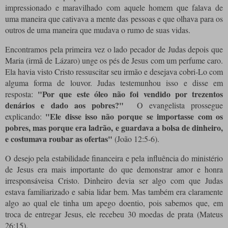
impressionado e maravilhado com aquele homem que falava de
uma maneira que cativava a mente das pessoas e que olhava para os
outros de uma maneira que mudava o rumo de suas vidas.
Encontramos pela primeira vez o lado pecador de Judas depois que
Maria (irmã de Lázaro) unge os pés de Jesus com um perfume caro.
Ela havia visto Cristo ressuscitar seu irmão e desejava cobri-Lo com
alguma forma de louvor. Judas testemunhou isso e disse em
"Por que este óleo não foi vendido por trezentos
resposta:
denários e dado aos pobres?"
O evangelista prossegue
"Ele disse isso não porque se importasse com os
explicando:
pobres, mas porque era ladrão, e guardava a bolsa de dinheiro,
e costumava roubar as ofertas"
(João 12:5-6).
O desejo pela estabilidade financeira e pela influência do ministério
de Jesus era mais importante do que demonstrar amor e honra
irresponsáveis ​​a Cristo. Dinheiro devia ser algo com que Judas
estava familiarizado e sabia lidar bem. Mas também era claramente
algo ao qual ele tinha um apego doentio, pois sabemos que, em
troca de entregar Jesus, ele recebeu 30 moedas de prata (Mateus
26:15).