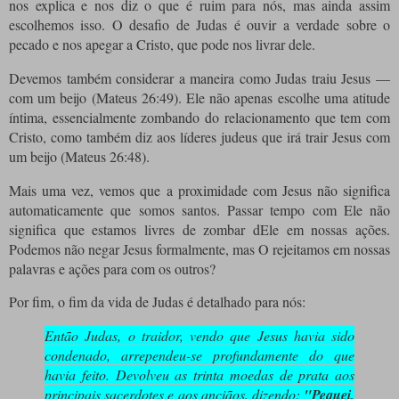
nos explica e nos diz o que é ruim para nós, mas ainda assim
escolhemos isso. O desafio de Judas é ouvir a verdade sobre o
pecado e nos apegar a Cristo, que pode nos livrar dele.
Devemos também considerar a maneira como Judas traiu Jesus —
com um beijo (Mateus 26:49). Ele não apenas escolhe uma atitude
íntima, essencialmente zombando do relacionamento que tem com
Cristo, como também diz aos líderes judeus que irá trair Jesus com
um beijo (Mateus 26:48).
Mais uma vez, vemos que a proximidade com Jesus não significa
automaticamente que somos santos. Passar tempo com Ele não
significa que estamos livres de zombar dEle em nossas ações.
Podemos não negar Jesus formalmente, mas O rejeitamos em nossas
palavras e ações para com os outros?
Por fim, o fim da vida de Judas é detalhado para nós:
Então Judas, o traidor, vendo que Jesus havia sido
condenado, arrependeu-se profundamente do que
havia feito. Devolveu as trinta moedas de prata aos
principais sacerdotes e aos anciãos, dizendo:
"Pequei,