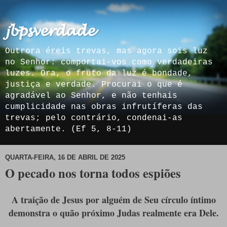
𝓳𝓫𝓹𝓼𝓿𝓮𝓻𝓭𝓪𝓭𝓮
Outrora éreis trevas, mas agora sois luz
no Senhor: comportai-vos como verdadeiras
luzes. Ora, o fruto da luz é bondade,
justiça e verdade. Procurai o que é
agradável ao Senhor, e não tenhais
cumplicidade nas obras infrutíferas das
trevas; pelo contrário, condenai-as
abertamente. (Ef 5, 8-11)
QUARTA-FEIRA, 16 DE ABRIL DE 2025
O pecado nos torna todos espiões
A traição de Jesus por alguém de Seu círculo íntimo
demonstra o quão próximo Judas realmente era Dele.