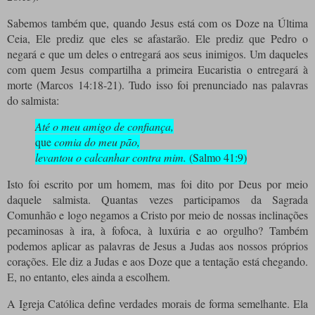
Sabemos também
que, quando Jesus está com os Doze na Última
Ceia, Ele prediz que eles se afastarão. Ele prediz que Pedro o
negará e que um deles o entregará aos seus inimigos. Um daqueles
com quem Jesus compartilha a primeira Eucaristia o entregará à
morte (Marcos 14:18-21). Tudo isso foi prenunciado nas palavras
do salmista:
Até o meu amigo de confiança,
que
comia do meu pão,
levantou o calcanhar contra mim.
(Salmo 41:9)
Isto foi escrito por um homem, mas foi dito por Deus por meio
daquele salmista. Quantas vezes participamos da Sagrada
Comunhão e logo negamos a Cristo por meio de nossas inclinações
pecaminosas à ira, à fofoca, à luxúria e ao orgulho? Também
podemos aplicar as palavras de Jesus a Judas aos nossos próprios
corações. Ele diz a Judas e aos Doze que a tentação está chegando.
E, no entanto, eles ainda a escolhem.
A Igreja Católica define verdades morais de forma semelhante. Ela