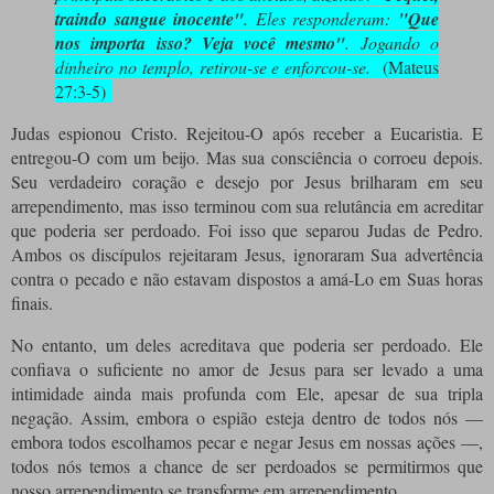
traindo sangue inocente"
. Eles responderam:
"Que
nos importa isso? Veja você mesmo"
. Jogando o
dinheiro no templo, retirou-se e enforcou-se.
(Mateus
27:3-5)
Judas espionou Cristo. Rejeitou-O após receber a Eucaristia. E
entregou-O com um beijo. Mas sua consciência o corroeu depois.
Seu verdadeiro coração e desejo por Jesus brilharam em seu
arrependimento, mas isso terminou com sua relutância em acreditar
que poderia ser perdoado. Foi isso que separou Judas de Pedro.
Ambos os discípulos rejeitaram Jesus, ignoraram Sua advertência
contra o pecado e não estavam dispostos a amá-Lo em Suas horas
finais.
No entanto, um deles acreditava que poderia ser perdoado. Ele
confiava o suficiente no amor de Jesus para ser levado a uma
intimidade ainda mais profunda com Ele, apesar de sua tripla
negação. Assim, embora o espião esteja dentro de todos nós —
embora todos escolhamos pecar e negar Jesus em nossas ações —,
todos nós temos a chance de ser perdoados se permitirmos que
nosso arrependimento se transforme em arrependimento.