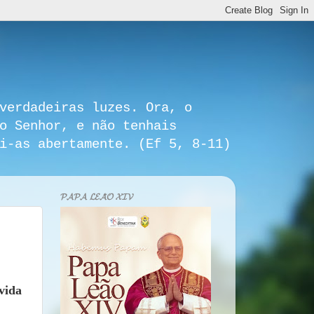
verdadeiras luzes. Ora, o
o Senhor, e não tenhais
i-as abertamente. (Ef 5, 8-11)
𝓟𝓐𝓟𝓐 𝓛𝓔𝓐̃𝓞 𝓧𝓘𝓥
vida