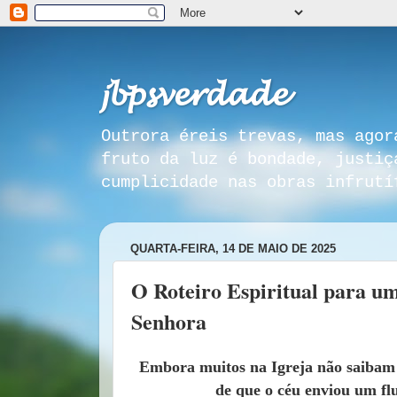
𝓳𝓫𝓹𝓼𝓿𝓮𝓻𝓭𝓪𝓭𝓮
Outrora éreis trevas, mas agor
fruto da luz é bondade, justiç
cumplicidade nas obras infrutí
QUARTA-FEIRA, 14 DE MAIO DE 2025
O Roteiro Espiritual para 
Senhora
Embora muitos na Igreja não saibam 
de que o céu enviou um fl