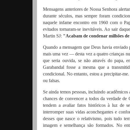
Mensagens anteriores de Nossa Senhora alertan
durante séculos, mas sempre foram condicion
naquele infame encontro em 1960 com o Papa
evitados tornaram-se inevitáveis. Ao sair daqu
Martin SJ:
"Acabam de condenar milhões de 
Quando a mensagem que Deus havia enviado par
mais uma vez — desta vez a quatro crianças n
que seria ouvida, se não através do papa, e
Garabandal fosse a mesma que a transmitid
condicional. No entanto, estou a precipitar-me
ou falsas.
Se ainda temos pessoas, incluindo acadêmicos 
chances de convencer a todos da verdade de G
tendem a avaliar fatos históricos à luz de 
interromper suas vidas aconchegantes e confor
desses que nasce o relativismo, pois tudo te
imagem e semelhança são formados. No entan