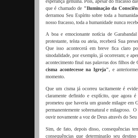
esperança genuína. Pois, apesar do fracasso d
que é chamado de
"Iluminação da Consciên
derramou Seu Espírito sobre toda a humanidad
nosso fracasso, toda a humanidade nunca receb
A boa e emocionante notícia de Garabanda
protestante, teísta ou ateia, receberá Sua pre
Que isso acontecerá em breve fica claro p
sinodalidade, por exemplo, já ocorreram; e ap
acontecimento final nas palavras dos filhos de
cisma acontecesse na Igreja"
, e anteriorme
momento.
Que um cisma já ocorreu tacitamente é evide
claramente definido e explícito, que agora
prometeu que haveria um grande milagre em Ga
permanentemente sobrenatural e milagroso.
O 
ouvir novamente a voz de Deus através do Seu 
Sim, de fato, depois disso, consequências te
consequências que determinarão seu destino