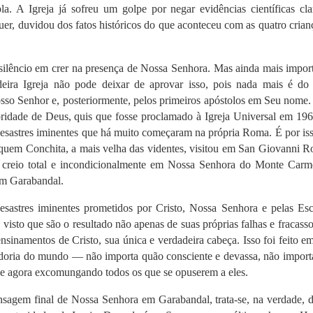
la. A Igreja já sofreu um golpe por negar evidências científicas cl
er, duvidou dos fatos históricos do que aconteceu com as quatro cria
silêncio em crer na presença de Nossa Senhora. Mas ainda mais impor
deira Igreja não pode deixar de aprovar isso, pois nada mais é do
sso Senhor e, posteriormente, pelos primeiros apóstolos em Seu nome.
idade de Deus, quis que fosse proclamado à Igreja Universal em 196
esastres iminentes que há muito começaram na própria Roma. É por is
quem Conchita, a mais velha das videntes, visitou em San Giovanni R
u creio total e incondicionalmente em Nossa Senhora do Monte Car
em Garabandal.
sastres iminentes prometidos por Cristo, Nossa Senhora e pelas Escr
visto que são o resultado não apenas de suas próprias falhas e fracass
ensinamentos de Cristo, sua única e verdadeira cabeça. Isso foi feito e
edoria do mundo — não importa quão consciente e devassa, não import
o e agora excomungando todos os que se opuserem a eles.
sagem final de Nossa Senhora em Garabandal, trata-se, na verdade, 