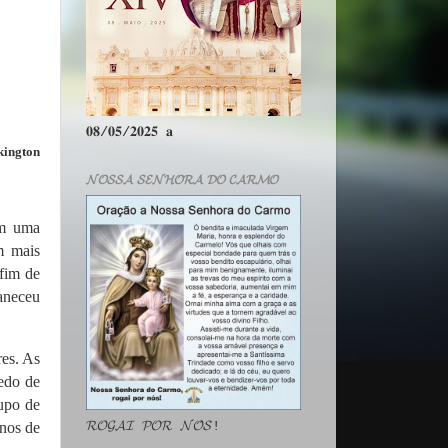
𝟎𝟖/𝟎𝟓/𝟐𝟎𝟐𝟓 𝐚
kington
𝓝𝓞𝓢𝓢𝓐 𝓢𝓔𝓝𝓗𝓞𝓡𝓐 𝓓𝓞 𝓒𝓐𝓡𝓜𝓞
am uma
m mais
 fim de
aneceu
res. As
edo de
upo de
𝓡𝓞𝓖𝓐𝓘 𝓟𝓞𝓡 𝓝𝓞́𝓢!
-nos de