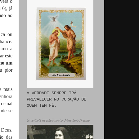
averá o
16), já
ido ao
lica ou
chance.
como a
ar este
omo um
u pior
a mais
A VERDADE SEMPRE IRÁ
enhora
PREVALECER NO CORAÇÃO DE
 sinal
QUEM TEM FÉ.
pudesse
𝓢𝓪𝓷𝓽𝓪 𝓣𝓮𝓻𝓮𝓼𝓲𝓷𝓱𝓪 𝓭𝓸 𝓜𝓮𝓷𝓲𝓷𝓸 𝓙𝓮𝓼𝓾𝓼
 Deus,
ão das