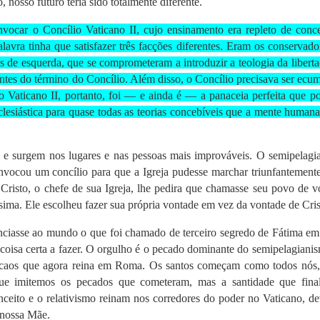
, nosso futuro teria sido totalmente diferente.
ocar o Concílio Vaticano II, cujo ensinamento era repleto de conce
avra tinha que satisfazer três facções diferentes. Eram os conservado
os de esquerda, que se comprometeram a introduzir a teologia da libert
ntes do término do Concílio. Além disso, o Concílio precisava ser ecu
Vaticano II, portanto, foi — e ainda é — a panaceia perfeita que po
clesiástica para quase todas as teorias concebíveis que a mente human
 e surgem nos lugares e nas pessoas mais improváveis. O semipelagi
vocou um concílio para que a Igreja pudesse marchar triunfantement
Cristo, o chefe de sua Igreja, lhe pedira que chamasse seu povo de v
ima. Ele escolheu fazer sua própria vontade em vez da vontade de Cri
ciasse ao mundo o que foi chamado de terceiro segredo de Fátima em
a coisa certa a fazer. O orgulho é o pecado dominante do semipelagiani
o caos que agora reina em Roma. Os santos começam como todos nós
que imitemos os pecados que cometeram, mas a santidade que fina
nceito e o relativismo reinam nos corredores do poder no Vaticano, d
 nossa Mãe.