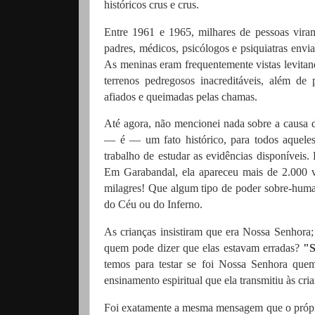
históricos crus e crus.
Entre 1961 e 1965, milhares de pessoas vira
padres, médicos, psicólogos e psiquiatras envi
As meninas eram frequentemente vistas levitand
terrenos pedregosos inacreditáveis, além de
afiados e queimadas pelas chamas.
Até agora, não mencionei nada sobre a causa 
— é — um fato histórico, para todos aqueles
trabalho de estudar as evidências disponíveis
Em Garabandal, ela apareceu mais de 2.000 v
milagres! Que algum tipo de poder sobre-huma
do Céu ou do Inferno.
As crianças insistiram
que era Nossa Senhora; e
quem pode dizer que elas estavam erradas?
"S
temos para testar se foi Nossa Senhora quem
ensinamento espiritual que ela transmitiu às cri
Foi exatamente a mesma mensagem que o próprio 