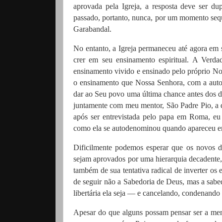
aprovada pela Igreja, a resposta deve ser dup
passado, portanto, nunca, por um momento sequ
Garabandal.
No entanto, a Igreja permaneceu até agora em 
crer em seu ensinamento espiritual. A Verda
ensinamento vivido e ensinado pelo próprio No
o ensinamento que Nossa Senhora, com a autor
dar ao Seu povo uma última chance antes dos d
juntamente com meu mentor, São Padre Pio, a 
após ser entrevistada pelo papa em Roma, e
como ela se autodenominou quando apareceu 
Dificilmente podemos esperar que os novos de
sejam aprovados por uma hierarquia decadente, 
também de sua tentativa radical de inverter os 
de seguir não a Sabedoria de Deus, mas a sab
libertária ela seja — e cancelando, condenand
Apesar do que alguns possam pensar ser a men