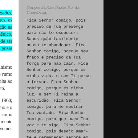
𝓞𝓻𝓪𝓬̧𝓪̃𝓸 𝓭𝓮 𝓢𝓪̃𝓸 𝓟𝓪𝓭𝓻𝓮 𝓟𝓲𝓸 𝓭𝓮
ssões,
𝓟𝓲𝓮𝓽𝓻𝓮𝓵𝓬𝓲𝓷𝓪
res, os
Fica Senhor comigo, pois
preciso da Tua presença
ação na
para não te esquecer.
mênico,
Sabes quão facilmente
de ser
posso te abandonar. Fica
a possa
Senhor comigo, porque sou
fraco e preciso da Tua
força para não cair. Fica
anismo
Senhor comigo, porque és
e rumo
minha vida, e sem Ti perco
olta ao
o fervor. Fica Senhor
comigo, porque és minha
sto.
luz, e sem Ti reina a
 1960;
escuridão. Fica Senhor
comigo, para me mostrar
smo e o
Tua vontade. Fica Senhor
, como
comigo, para que ouça Tua
lmente
voz e te siga. Fica Senhor
evemos
comigo, pois desejo amar-
te e permanecer sempre em