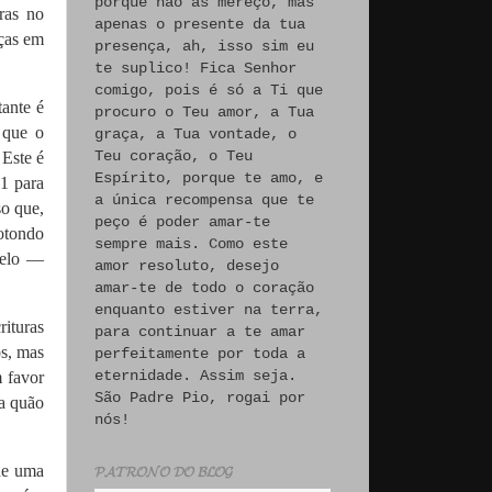
porque não às mereço, mas
aras no
apenas o presente da tua
nças em
presença, ah, isso sim eu
te suplico! Fica Senhor
comigo, pois é só a Ti que
tante é
procuro o Teu amor, a Tua
 que o
graça, a Tua vontade, o
Teu coração, o Teu
 Este é
Espírito, porque te amo, e
1 para
a única recompensa que te
so que,
peço é poder amar-te
otondo
sempre mais. Como este
melo —
amor resoluto, desejo
amar-te de todo o coração
enquanto estiver na terra,
ituras
para continuar a te amar
os, mas
perfeitamente por toda a
eternidade. Assim seja.
m favor
São Padre Pio, rogai por
a quão
nós!
de uma
𝓟𝓐𝓣𝓡𝓞𝓝𝓞 𝓓𝓞 𝓑𝓛𝓞𝓖