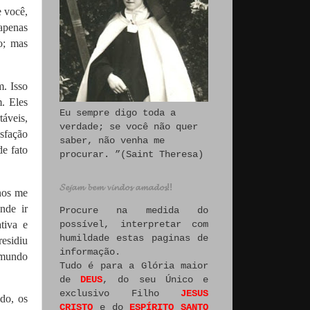
 você,
apenas
o; mas
. Isso
. Eles
Eu sempre digo toda a
áveis,
verdade; se você não quer
isfação
saber, não venha me
de fato
procurar. ”(Saint Theresa)
𝓢𝓮𝓳𝓪𝓶 𝓫𝓮𝓶 𝓿𝓲𝓷𝓭𝓸𝓼 𝓪𝓶𝓪𝓭𝓸𝓼!!
anos me
nde ir
Procure na medida do
possível, interpretar com
tiva e
humildade estas paginas de
residiu
informação.
o mundo
Tudo é para a Glória maior
de
DEUS
, do seu Único e
exclusivo Filho
JESUS
do, os
CRISTO
e do
ESPÍRITO SANTO