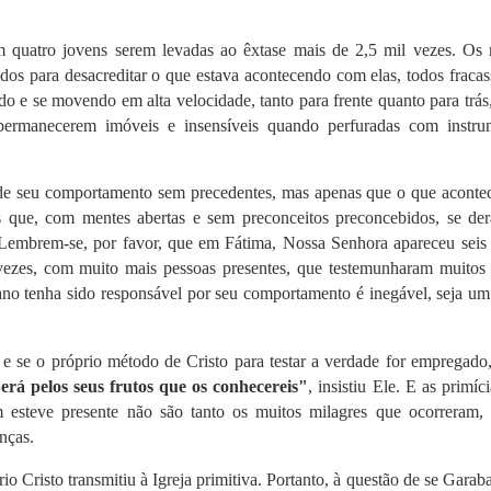
m quatro jovens serem levadas ao êxtase mais de 2,5 mil vezes. Os 
ados para desacreditar o que estava acontecendo com elas, todos fraca
o e se movendo em alta velocidade, tanto para frente quanto para trás
 permanecerem imóveis e insensíveis quando perfuradas com instru
de seu comportamento sem precedentes, mas apenas que o que acontec
 que, com mentes abertas e sem preconceitos preconcebidos, se de
. Lembrem-se, por favor, que em Fátima, Nossa Senhora apareceu seis
ezes, com muito mais pessoas presentes, que testemunharam muitos 
no tenha sido responsável por seu comportamento é inegável, seja um
 se o próprio método de Cristo para testar a verdade for empregado,
erá pelos seus frutos que os conhecereis"
, insistiu Ele. E as primíc
 esteve presente não são tanto os muitos milagres que ocorreram,
anças.
Cristo transmitiu à Igreja primitiva. Portanto, à questão de se Garab