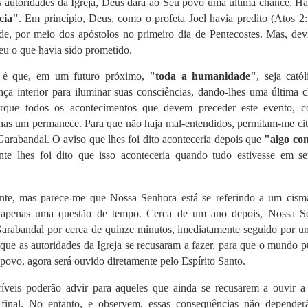
as autoridades da Igreja, Deus dará ao Seu povo uma última chance. H
cia"
. Em princípio, Deus, como o profeta Joel havia predito (Atos 2:
e, por meio dos apóstolos no primeiro dia de Pentecostes. Mas, dev
eu o que havia sido prometido.
l é que, em um futuro próximo,
"toda a humanidade"
, seja cató
sença interior para iluminar suas consciências, dando-lhes uma última 
orque todos os acontecimentos que devem preceder este evento, 
enas um permanece. Para que não haja mal-entendidos, permitam-me cit
 Garabandal. O aviso que lhes foi dito aconteceria depois que
"algo c
nte lhes foi dito que isso aconteceria quando tudo estivesse em se
nte, mas parece-me que Nossa Senhora está se referindo a um cism
 é apenas uma questão de tempo. Cerca de um ano depois, Nossa S
rabandal por cerca de quinze minutos, imediatamente seguido por um
que as autoridades da Igreja se recusaram a fazer, para que o mundo 
povo, agora será ouvido diretamente pelo Espírito Santo.
rríveis poderão advir para aqueles que ainda se recusarem a ouvir a
 final. No entanto, e observem, essas consequências não depender