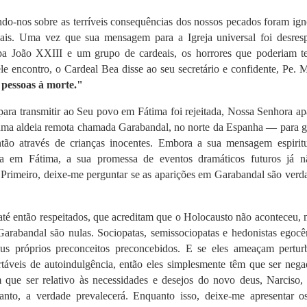
do-nos sobre as terríveis consequências dos nossos pecados foram ig
ais. Uma vez que sua mensagem para a Igreja universal foi desresp
 João XXIII e um grupo de cardeais, os horrores que poderiam te
ele encontro, o Cardeal Bea disse ao seu secretário e confidente, Pe. 
pessoas à morte."
a transmitir ao Seu povo em Fátima foi rejeitada, Nossa Senhora ap
uma aldeia remota chamada Garabandal, no norte da Espanha — para ga
ntão através de crianças inocentes. Embora a sua mensagem espirit
a em Fátima, a sua promessa de eventos dramáticos futuros já n
. Primeiro, deixe-me perguntar se as aparições em Garabandal são verd
até então respeitados, que acreditam que o Holocausto não aconteceu,
arabandal são nulas. Sociopatas, semissociopatas e hedonistas egocên
seus próprios preconceitos preconcebidos. E se eles ameaçam pertur
táveis ​​de autoindulgência, então eles simplesmente têm que ser neg
m que ser relativo às necessidades e desejos do novo deus, Narciso, 
to, a verdade prevalecerá. Enquanto isso, deixe-me apresentar os