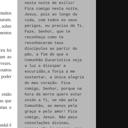
nesta noite de exílio!
Fica comigo nesta noite,
muitos
Jesus, pois ao longo da
ssaram.
vida, com todos os seus
perigos, eu preciso de Ti.
, sobre
Faze, Senhor, que te
mentos
reconheça como te
reconheceram teus
discípulos ao partir do
eu foi
pão, a fim de que a
ram ao
Comunhão Eucarística seja
 vezes.
a luz a dissipar a
outros
escuridão,a força a me
 poder
sustentar, a única alegria
do meu coração. Fica
comigo, Senhor, porque na
 então
hora da morte quero estar
unido a Ti, se não pela
ias que
Comunhão, ao menos pela
 mas o
graça e pelo amor! Fica
comigo, Jesus. Não peço
consolações divinas,
andal é