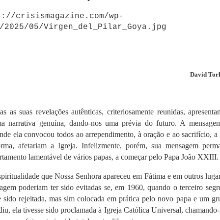
David Tor
s as suas revelações autênticas, criteriosamente reunidas, apresent
 narrativa genuína, dando-nos uma prévia do futuro. A mensage
de ela convocou todos ao arrependimento, à oração e ao sacrifício, a
forma, afetariam a Igreja. Infelizmente, porém, sua mensagem perm
ortamento lamentável de vários papas, a começar pelo Papa João XXIII.
spiritualidade que Nossa Senhora apareceu em Fátima e em outros luga
sagem poderiam ter sido evitadas se, em 1960, quando o terceiro segr
e sido rejeitada, mas sim colocada em prática pelo novo papa e um gr
iu, ela tivesse sido proclamada à Igreja Católica Universal, chamando