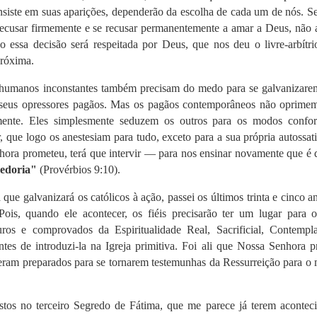
siste em suas aparições, dependerão da escolha de cada um de nós. Se
 recusar firmemente e se recusar permanentemente a amar a Deus, não 
 essa decisão será respeitada por Deus, que nos deu o livre-arbítri
 próxima.
 humanos inconstantes também precisam do medo para se galvanizarem
os seus opressores pagãos. Mas os pagãos contemporâneos não oprimem
mente. Eles simplesmente seduzem os outros para os modos confort
 que logo os anestesiam para tudo, exceto para a sua própria autossat
ora prometeu, terá que intervir — para nos ensinar novamente que é 
bedoria"
(Provérbios 9:10).
que galvanizará os católicos à ação, passei os últimos trinta e cinco 
Pois, quando ele acontecer, os fiéis precisarão ter um lugar para o
uros e comprovados da Espiritualidade Real, Sacrificial, Contempla
tes de introduzi-la na Igreja primitiva. Foi ali que Nossa Senhora p
s eram preparados para se tornarem testemunhas da Ressurreição para 
istos no terceiro Segredo de Fátima, que me parece já terem aconteci