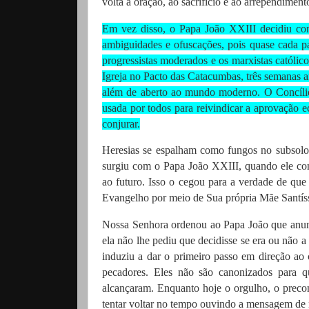
volta à oração, ao sacrifício e ao arrependimento
Em vez disso, o Papa João XXIII decidiu conv
ambiguidades e ofuscações, pois quase cada pal
progressistas moderados e os marxistas católic
Igreja no Pacto das Catacumbas, três semanas a
além de aberto ao mundo moderno. O Concílio 
usada por todos para reivindicar a aprovação e
conjurar.
Heresias se espalham como fungos no subsolo
surgiu com o Papa João XXIII, quando ele con
ao futuro. Isso o cegou para a verdade de que 
Evangelho por meio de Sua própria Mãe Santíss
Nossa Senhora ordenou ao Papa João que anun
ela não lhe pediu que decidisse se era ou não 
induziu a dar o primeiro passo em direção a
pecadores. Eles não são canonizados para 
alcançaram. Enquanto hoje o orgulho, o preco
tentar voltar no tempo ouvindo a mensagem de