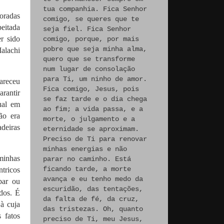
tua companhia. Fica Senhor
noradas
comigo, se queres que te
eitada
seja fiel. Fica Senhor
r sido
comigo, porque, por mais
pobre que seja minha alma,
Malachi
quero que se transforme
num lugar de consolação
para Ti, um ninho de amor.
areceu
Fica comigo, Jesus, pois
rantir
se faz tarde e o dia chega
ual em
ao fim; a vida passa, e a
ão era
morte, o julgamento e a
adeiras
eternidade se aproximam.
Preciso de Ti para renovar
minhas energias e não
 minhas
parar no caminho. Está
ficando tarde, a morte
tricos
avança e eu tenho medo da
bar ou
escuridão, das tentações,
ados. É
da falta de fé, da cruz,
à cuja
das tristezas. Oh, quanto
 fatos
preciso de Ti, meu Jesus,