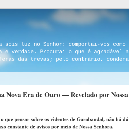
a sois luz no Senhor: comportai-vos como 
a e verdade. Procurai o que é agradável a
feras das trevas; pelo contrário, condena
uma Nova Era de Ouro — Revelado por Nossa
o que pensar sobre os videntes de Garabandal, não há dú
uxo constante de avisos por meio de Nossa Senhora.