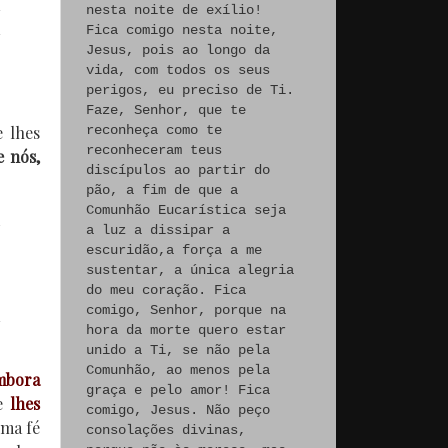
a
nesta noite de exílio!
a
Fica comigo nesta noite,
Jesus, pois ao longo da
vida, com todos os seus
perigos, eu preciso de Ti.
Faze, Senhor, que te
e lhes
reconheça como te
reconheceram teus
e nós,
discípulos ao partir do
pão, a fim de que a
Comunhão Eucarística seja
a luz a dissipar a
escuridão,a força a me
sustentar, a única alegria
do meu coração. Fica
comigo, Senhor, porque na
hora da morte quero estar
unido a Ti, se não pela
Comunhão, ao menos pela
mbora
graça e pelo amor! Fica
ue
lhes
comigo, Jesus. Não peço
uma fé
consolações divinas,