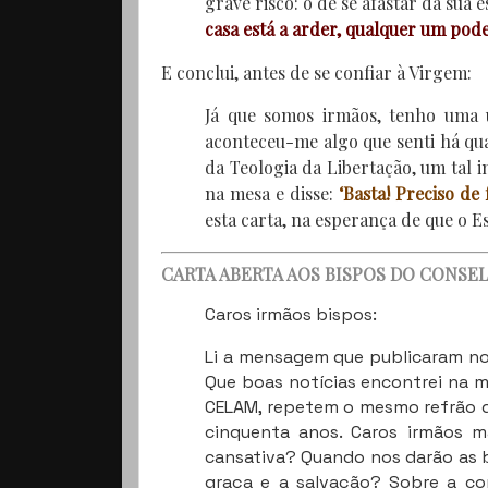
grave risco: o de se afastar da sua
casa está a arder, qualquer um pode
E conclui, antes de se confiar à Virgem:
Já que somos irmãos, tenho uma ú
aconteceu-me algo que senti há qu
da Teologia da Libertação, um tal
na mesa e disse:
‘Basta! Preciso de 
esta carta, na esperança de que o Es
CARTA ABERTA AOS BISPOS DO CONSE
Caros irmãos bispos:
Li a mensagem que publicaram no f
Que boas notícias encontrei na 
CELAM, repetem o mesmo refrão de 
cinquenta anos. Caros irmãos m
cansativa? Quando nos darão as bo
graça e a salvação? Sobre a co