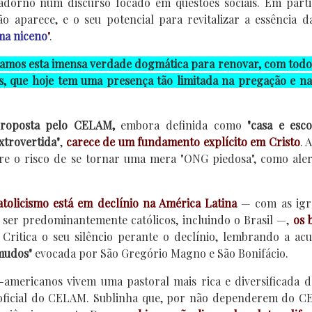
 adorno num discurso focado em questões sociais. Em parti
o aparece, e o seu potencial para revitalizar a essência d
a niceno
"
.
amos esta imensa verdade dogmática para renovar, com todo
s, que hoje tem uma presença tão limitada na pregação e na
proposta pelo CELAM,
embora definida como
"casa e esc
extrovertida"
,
carece de um fundamento explícito em Cristo
. 
orre o risco de se tornar uma mera "ONG piedosa", como ale
tolicismo está em declínio na América Latina
— com as igre
 ser predominantemente católicos, incluindo o Brasil —,
os 
Critica o seu silêncio perante o declínio, lembrando a ac
mudos"
evocada por São Gregório Magno e São Bonifácio.
-americanos vivem uma pastoral mais rica e diversificada 
 oficial do CELAM. Sublinha que, por não dependerem do C