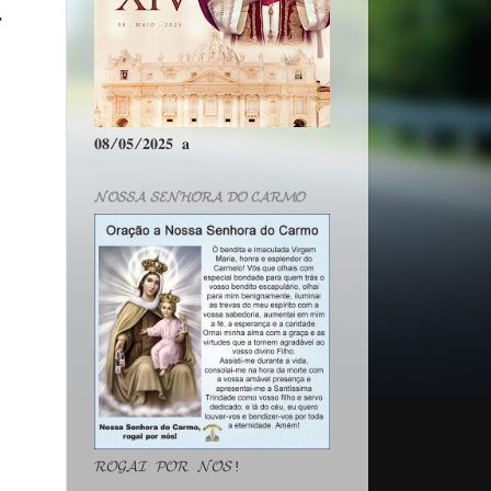
.
𝟎𝟖/𝟎𝟓/𝟐𝟎𝟐𝟓 𝐚
𝓝𝓞𝓢𝓢𝓐 𝓢𝓔𝓝𝓗𝓞𝓡𝓐 𝓓𝓞 𝓒𝓐𝓡𝓜𝓞
𝓡𝓞𝓖𝓐𝓘 𝓟𝓞𝓡 𝓝𝓞́𝓢!