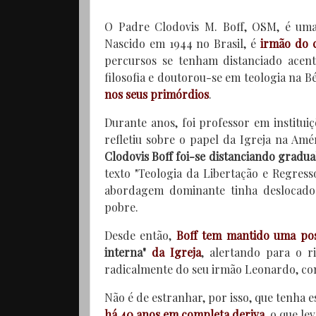
O Padre Clodovis M. Boff, OSM, é uma
Nascido em 1944 no Brasil, é
irmão do 
percursos se tenham distanciado acen
filosofia e doutorou-se em teologia na 
nos seus primórdios
.
Durante anos, foi professor em instit
refletiu sobre o papel da Igreja na Amé
Clodovis Boff foi-se distanciando gradua
texto "Teologia da Libertação e Regres
abordagem dominante tinha deslocado C
pobre.
Desde então,
Boff tem mantido uma pos
interna"
da Igreja
, alertando para o r
radicalmente do seu irmão Leonardo, c
Não é de estranhar, por isso, que tenha 
há 40 anos em completa deriva
, o que le