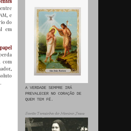
rentes
 entre
LAM, e
rio do
al em
papel
 perda
a, com
ador,
soluto
.
A VERDADE SEMPRE IRÁ
PREVALECER NO CORAÇÃO DE
QUEM TEM FÉ.
𝓢𝓪𝓷𝓽𝓪 𝓣𝓮𝓻𝓮𝓼𝓲𝓷𝓱𝓪 𝓭𝓸 𝓜𝓮𝓷𝓲𝓷𝓸 𝓙𝓮𝓼𝓾𝓼