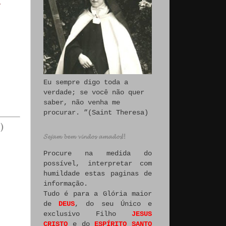
Eu sempre digo toda a
verdade; se você não quer
saber, não venha me
procurar. ”(Saint Theresa)
)
𝓢𝓮𝓳𝓪𝓶 𝓫𝓮𝓶 𝓿𝓲𝓷𝓭𝓸𝓼 𝓪𝓶𝓪𝓭𝓸𝓼!!
Procure na medida do
possível, interpretar com
humildade estas paginas de
informação.
Tudo é para a Glória maior
de
DEUS
, do seu Único e
exclusivo Filho
JESUS
CRISTO
e do
ESPÍRITO SANTO