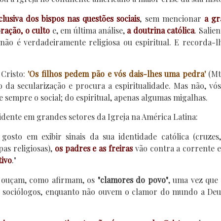
lusiva dos bispos nas questões sociais
, sem mencionar
a gr
ração, o culto
e, em última análise,
a doutrina católica
. Salie
não é verdadeiramente religiosa ou espiritual. E recorda-l
Cristo:
'
Os filhos pedem pão e vós dais-lhes uma pedra'
(Mt
to da secularização e procura a espiritualidade. Mas não, vós
 e sempre o social; do espiritual, apenas algumas migalhas.
dente em grandes setores da Igreja na América Latina:
 gosto em exibir sinais da sua identidade católica (cruzes,
as religiosas),
os padres e as freiras
vão contra a corrente e
tivo
."
os ouçam, como afirmam, os
"clamores do povo"
, uma vez que
s sociólogos, enquanto não ouvem o clamor do mundo a Deu