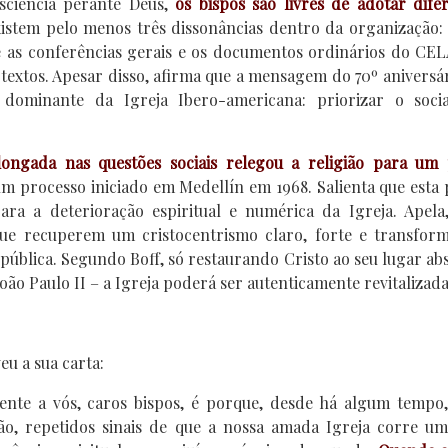
sciência perante Deus,
os bispos são livres de adotar dife
existem pelo menos três dissonâncias dentro da organização:
re as conferências gerais e os documentos ordinários do CE
 textos. Apesar disso, afirma que a mensagem do 70º aniversá
 dominante da Igreja Ibero-americana: priorizar o soci
longada nas questões sociais relegou a religião para um 
m processo iniciado em Medellín em 1968. Salienta que esta
ara a deterioração espiritual e numérica da Igreja. Apel
ue recuperem um cristocentrismo claro, forte e transform
 pública. Segundo Boff, só restaurando Cristo ao seu lugar ab
ão Paulo II – a Igreja poderá ser autenticamente revitalizada
eu a sua carta:
ente a vós, caros bispos, é porque, desde há algum tempo,
o, repetidos sinais de que a nossa amada Igreja corre um