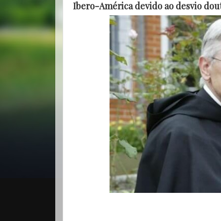
Ibero-América devido ao desvio doutr