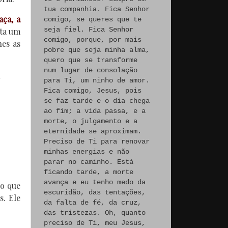
tua companhia. Fica Senhor
aça, a
comigo, se queres que te
seja fiel. Fica Senhor
nta um
comigo, porque, por mais
hes as
pobre que seja minha alma,
quero que se transforme
num lugar de consolação
para Ti, um ninho de amor.
Fica comigo, Jesus, pois
se faz tarde e o dia chega
ao fim; a vida passa, e a
morte, o julgamento e a
eternidade se aproximam.
Preciso de Ti para renovar
minhas energias e não
parar no caminho. Está
ficando tarde, a morte
avança e eu tenho medo da
 o que
escuridão, das tentações,
s. Ele
da falta de fé, da cruz,
das tristezas. Oh, quanto
preciso de Ti, meu Jesus,