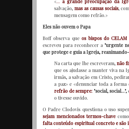
«
...
a grande preocupação da Igre
salvação,
mas as causas sociais
, com
mensagem como refrão.»
Eles não ouvem o Papa
Boff observa que
os bispos do CELAM
escreveu para reconhecer a
"urgente n
que protege e guia a Igreja, reanimando-
Na carta que lhe escreveram,
não f
que os ajudasse a manter viva na 
irmãs, a salvação em Cristo, pedira
a paz» e «denunciar toda a forma 
refrão de sempre:
"social, social...",
c
o tivesse ouvido.
O Padre Clodovis questiona o uso supe
sejam mencionados termos-chave
como 
falta conteúdo espiritual concreto e são