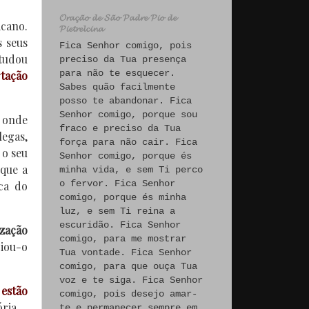
𝓞𝓻𝓪𝓬̧𝓪̃𝓸 𝓭𝓮 𝓢𝓪̃𝓸 𝓟𝓪𝓭𝓻𝓮 𝓟𝓲𝓸 𝓭𝓮
cano.
𝓟𝓲𝓮𝓽𝓻𝓮𝓵𝓬𝓲𝓷𝓪
 seus
Fica Senhor comigo, pois
tudou
preciso da Tua presença
para não te esquecer.
rtação
Sabes quão facilmente
posso te abandonar. Fica
Senhor comigo, porque sou
, onde
fraco e preciso da Tua
legas,
força para não cair. Fica
 o seu
Senhor comigo, porque és
 que a
minha vida, e sem Ti perco
o fervor. Fica Senhor
ca do
comigo, porque és minha
luz, e sem Ti reina a
escuridão. Fica Senhor
ização
comigo, para me mostrar
iou-o
Tua vontade. Fica Senhor
comigo, para que ouça Tua
voz e te siga. Fica Senhor
 estão
comigo, pois desejo amar-
ria.
te e permanecer sempre em