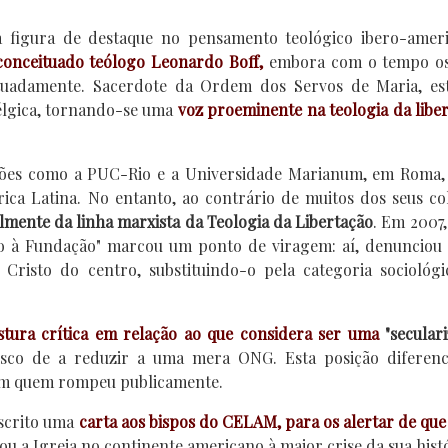
 figura de destaque no pensamento teológico ibero-ameri
conceituado teólogo Leonardo Boff,
embora com o tempo os
tuadamente. Sacerdote da Ordem dos Servos de Maria, es
Bélgica, tornando-se uma
voz proeminente na teologia da libe
uições como a PUC-Rio e a Universidade Marianum, em Roma
rica Latina. No entanto, ao contrário de muitos dos seus co
lmente da linha marxista da Teologia da Libertação
. Em 2007,
so à Fundação" marcou um ponto de viragem: aí, denunciou
risto do centro, substituindo-o pela categoria sociológi
tura crítica em relação ao que considera ser uma
"secular
isco de a reduzir a uma mera ONG. Esta posição diferenc
om quem rompeu publicamente.
escrito uma
carta aos bispos do CELAM, para os alertar de que
vou a Igreja no continente americano à maior crise da sua histó