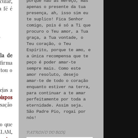
cular,
porque não às mereço, mas
apenas o presente da tua
a fé é
presença, ah, isso sim eu
te suplico! Fica Senhor
comigo, pois é só a Ti que
procuro o Teu amor, a Tua
graça, a Tua vontade, o
Teu coração, o Teu
Espírito, porque te amo, e
ola de
a única recompensa que te
Afirma
peço é poder amar-te
sempre mais. Como este
rtou o
amor resoluto, desejo
amar-te de todo o coração
enquanto estiver na terra,
jas a
para continuar a te amar
bispos
perfeitamente por toda a
usação
eternidade. Assim seja.
São Padre Pio, rogai por
nós!
do que
ELAM,
𝓟𝓐𝓣𝓡𝓞𝓝𝓞 𝓓𝓞 𝓑𝓛𝓞𝓖