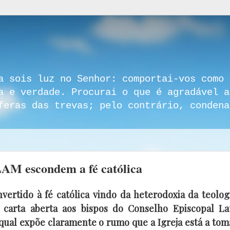
a sois luz no Senhor: comportai-vos como 
a e verdade. Procurai o que é agradável a
feras das trevas; pelo contrário, condena
LAM escondem a fé católica
vertido à fé católica vindo da heterodoxia da teolog
 carta aberta aos bispos do Conselho Episcopal La
ual expõe claramente o rumo que a Igreja está a tom