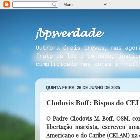
𝓳𝓫𝓹𝓼𝓿𝓮𝓻𝓭𝓪𝓭𝓮
Outrora éreis trevas, mas agor
fruto da luz é bondade, justiç
cumplicidade nas obras infrutí
QUINTA-FEIRA, 26 DE JUNHO DE 2025
Clodovis Boff: Bispos do CE
O Padre Clodovis M. Boff, OSM, con
libertação marxista, escreveu uma
Americano e do Caribe (CELAM) na q