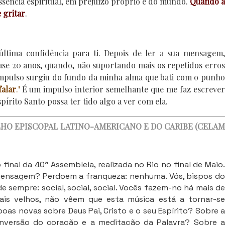
 essência espiritual, em prejuízo próprio e do mundo.
Quando a
 gritar
.
ltima confidência para ti. Depois de ler a sua mensagem,
ase 20 anos, quando, não suportando mais os repetidos erros
 impulso surgiu do fundo da minha alma que bati com o punho
falar
.
'
É um impulso interior semelhante que me faz escrever
pírito Santo possa ter tido algo a ver com ela.
LHO EPISCOPAL LATINO-AMERICANO E DO CARIBE (CELAM
inal da 40ª Assembleia, realizada no Rio no final de Maio.
mensagem? Perdoem a franqueza: nenhuma. Vós, bispos do
sempre: social, social, social. Vocês fazem-no há mais de
ais velhos, não vêem que esta música está a tornar-se
as novas sobre Deus Pai, Cristo e o seu Espírito? Sobre a
nversão do coração e a meditação da Palavra? Sobre a