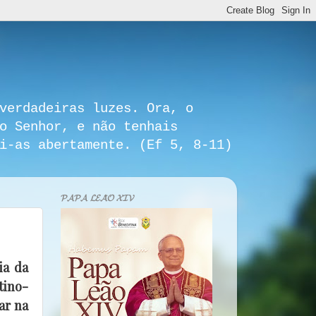
verdadeiras luzes. Ora, o
o Senhor, e não tenhais
i-as abertamente. (Ef 5, 8-11)
𝓟𝓐𝓟𝓐 𝓛𝓔𝓐̃𝓞 𝓧𝓘𝓥
ia da
tino-
ar na