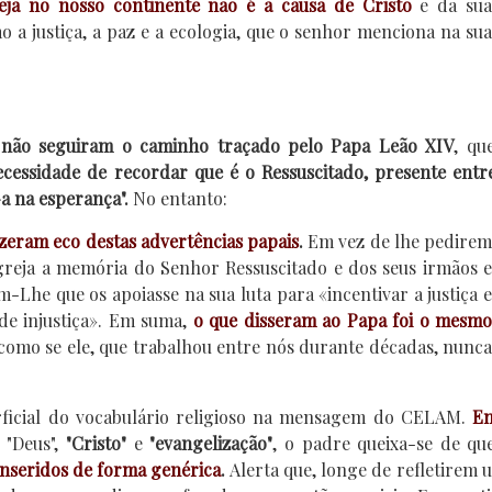
ja no nosso continente não é a causa de Cristo
e da su
o a justiça, a paz e a ecologia, que o senhor menciona na su
não seguiram o caminho traçado pelo Papa Leão XIV
, qu
ecessidade de recordar que é o Ressuscitado, presente entr
a na esperança".
No entanto:
izeram eco destas advertências papais
.
Em vez de lhe pedirem
Igreja a memória do Senhor Ressuscitado e dos seus irmãos e
m-Lhe que os apoiasse na sua luta para «incentivar a justiça e
de injustiça». Em suma,
o que disseram ao Papa foi o mesmo
omo se ele, que trabalhou entre nós durante décadas, nunca
rficial do vocabulário religioso na mensagem do CELAM.
E
"Deus",
"Cristo"
e
"evangelização"
, o padre queixa-se de q
 inseridos de forma genérica
.
Alerta que, longe de refletirem 