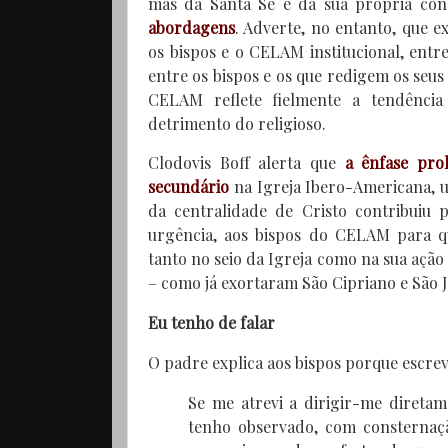
mas da Santa Sé e da sua própria con
abordagens
. Adverte, no entanto, que 
os bispos e o CELAM institucional, ent
entre os bispos e os que redigem os seus
CELAM reflete fielmente a tendência
detrimento do religioso.
Clodovis Boff alerta que
a ênfase pro
secundário
na Igreja Ibero-Americana, u
da centralidade de Cristo contribuiu p
urgência, aos bispos do CELAM para q
tanto no seio da Igreja como na sua ação
– como já exortaram São Cipriano e São Jo
Eu tenho de falar
O padre explica aos bispos porque escrev
Se me atrevi a dirigir-me diretam
tenho observado, com consternaçã