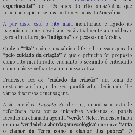
experimental”
de três anos do rito amazónico, que
procura inspirar-se nos costumes locais da Amazónia.
A par disto está o rito maia
inculturado e ligado ao
paganismo
, que o Vaticano está atualmente a considerar
para a inculturação
“indígena”
de pessoas no México.
Onde o
“rito”
maia e amazónico difere da missa esperada
“pelo cuidado da criação”
é que o primeiro foi proposto
como rito inculturado, enquanto o segundo é entendido
como mais semelhante a uma missa votiva.
Francisco fez do
“cuidado da criação”
um tema de
destaque ao longo do seu pontificado, dedicando-lhe
vários discursos e mensagens.
A sua encíclica
Laudato
Si',
de 2015, tornou-se o texto de
referência para várias iniciativas vaticanas e papais
focadas na chamada agenda
"verde"
. Nele, Francisco falou
de uma
"verdadeira abordagem ecológica"
que ouve
"tanto
o clamor da Terra como o clamor dos pobres"
. O