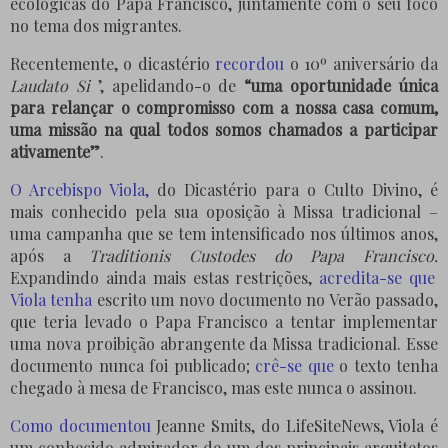
ecológicas do Papa Francisco, juntamente com o seu foco
no tema dos migrantes.
Recentemente, o dicastério
recordou
o 10º aniversário da
Laudato
Si
’, apelidando-o de
“uma oportunidade única
para relançar o compromisso com a nossa casa comum,
uma missão na qual todos somos chamados a participar
ativamente”
.
O Arcebispo Viola,
do Dicastério para o Culto Divino, é
mais conhecido pela sua oposição à Missa tradicional –
uma campanha que se tem intensificado nos últimos anos,
após a
Traditionis Custodes do Papa Francisco.
Expandindo ainda mais estas restrições,
acredita-se que
Viola tenha
escrito um novo documento no Verão passado,
que teria levado o Papa Francisco a tentar implementar
uma nova proibição abrangente da Missa tradicional. Esse
documento nunca foi publicado;
crê-se que
o texto tenha
chegado à mesa de Francisco, mas este nunca o assinou.
Como documentou
Jeanne Smits
, do LifeSiteNews, Viola é
um conhecido admirador de um dos principais arquitetos