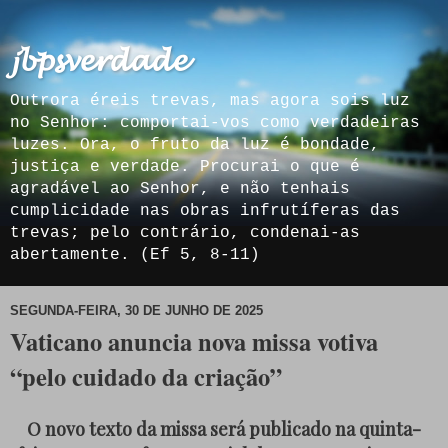
𝓳𝓫𝓹𝓼𝓿𝓮𝓻𝓭𝓪𝓭𝓮
Outrora éreis trevas, mas agora sois luz
no Senhor: comportai-vos como verdadeiras
luzes. Ora, o fruto da luz é bondade,
justiça e verdade. Procurai o que é
agradável ao Senhor, e não tenhais
cumplicidade nas obras infrutíferas das
trevas; pelo contrário, condenai-as
abertamente. (Ef 5, 8-11)
SEGUNDA-FEIRA, 30 DE JUNHO DE 2025
Vaticano anuncia nova missa votiva
“pelo cuidado da criação”
O novo texto da missa será publicado na quinta-