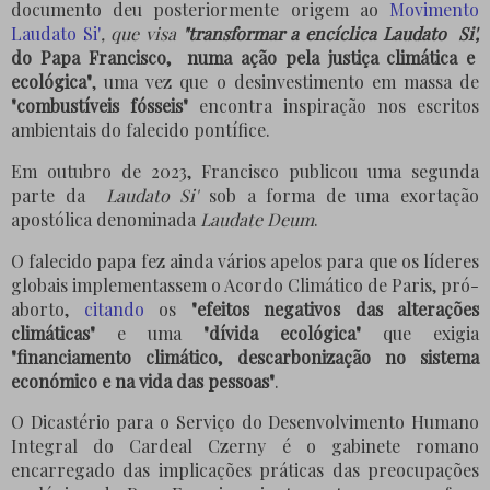
documento deu posteriormente origem ao
Movimento
Laudato Si'
, que visa
"transformar a encíclica Laudato
Si',
do Papa Francisco,
numa ação pela justiça climática e
ecológica"
, uma vez que o desinvestimento em massa de
"combustíveis fósseis"
encontra inspiração nos escritos
ambientais do falecido pontífice.
Em outubro de 2023, Francisco publicou uma segunda
parte da
Laudato Si'
sob a forma de uma exortação
apostólica denominada
Laudate Deum
.
O falecido papa fez ainda vários apelos para que os líderes
globais implementassem o Acordo Climático de Paris, pró-
aborto,
citando
os
"efeitos negativos das alterações
climáticas"
e uma
"dívida ecológica"
que exigia
"financiamento climático, descarbonização no sistema
económico e na vida das pessoas"
.
O Dicastério para o Serviço do Desenvolvimento Humano
Integral do Cardeal Czerny é o gabinete romano
encarregado das implicações práticas das preocupações