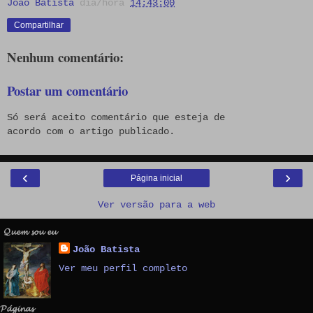
João Batista
dia/hora
14:43:00
Compartilhar
Nenhum comentário:
Postar um comentário
Só será aceito comentário que esteja de
acordo com o artigo publicado.
‹
›
Página inicial
Ver versão para a web
𝓠𝓾𝓮𝓶 𝓼𝓸𝓾 𝓮𝓾
João Batista
Ver meu perfil completo
𝓟𝓪́𝓰𝓲𝓷𝓪𝓼