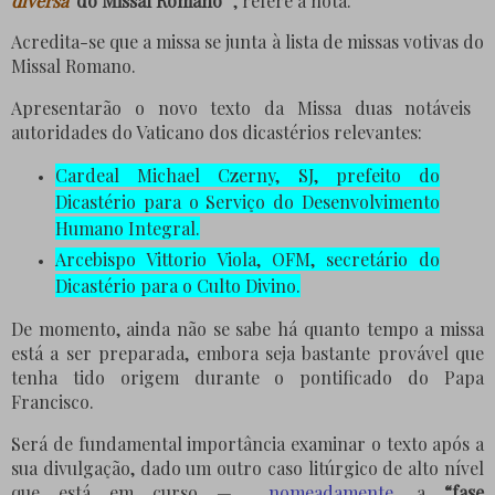
diversa
'
do Missal Romano”
, refere a nota.
Acredita-se que a missa se junta à lista de missas votivas do
Missal Romano.
Apresentarão o novo texto da Missa duas notáveis ​​
autoridades do Vaticano dos dicastérios relevantes:
Cardeal Michael Czerny, SJ, prefeito do
Dicastério para o Serviço do Desenvolvimento
Humano Integral.
Arcebispo Vittorio Viola, OFM, secretário do
Dicastério para o Culto Divino.
De momento, ainda não se sabe há quanto tempo a missa
está a ser preparada, embora seja bastante provável que
tenha tido origem durante o pontificado do Papa
Francisco.
Será de fundamental importância examinar o texto após a
sua divulgação, dado um outro caso litúrgico de alto nível
que está em curso —
nomeadamente,
a
“fase