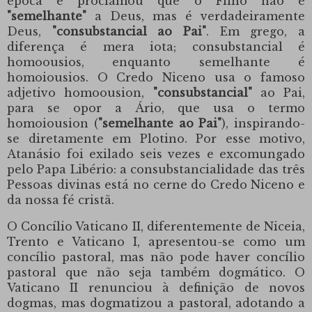
época e proclamou que o Filho não é
"semelhante"
a Deus, mas é verdadeiramente
Deus,
"consubstancial ao Pai"
.
Em grego, a
diferença é mera iota;
consubstancial é
homoousios, enquanto semelhante é
homoiousios.
O Credo Niceno usa o famoso
adjetivo homoousion,
"consubstancial"
ao Pai,
para se opor a Ário, que usa o termo
homoiousion (
"semelhante ao Pai"
), inspirando-
se diretamente em Plotino.
Por esse motivo,
Atanásio foi exilado seis vezes e excomungado
pelo Papa Libério: a consubstancialidade das três
Pessoas divinas está no cerne do Credo Niceno e
da nossa fé cristã.
O Concílio Vaticano II, diferentemente de Niceia,
Trento e Vaticano I, apresentou-se como um
concílio pastoral, mas não pode haver concílio
pastoral que não seja também dogmático.
O
Vaticano II renunciou à definição de novos
dogmas, mas dogmatizou a pastoral, adotando a