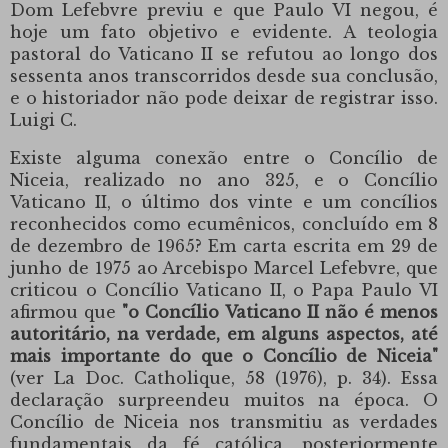
Dom Lefebvre previu e que Paulo VI negou, é
hoje um fato objetivo e evidente. A teologia
pastoral do Vaticano II se refutou ao longo dos
sessenta anos transcorridos desde sua conclusão,
e o historiador não pode deixar de registrar isso.
Luigi C.
Existe alguma conexão entre o Concílio de
Niceia, realizado no ano 325, e o Concílio
Vaticano II, o último dos vinte e um concílios
reconhecidos como ecumênicos, concluído em 8
de dezembro de 1965?
Em carta escrita em 29 de
junho de 1975 ao Arcebispo Marcel Lefebvre, que
criticou o Concílio Vaticano II, o Papa Paulo VI
afirmou que
"o Concílio Vaticano II não é menos
autoritário, na verdade, em alguns aspectos, até
mais importante do que o Concílio de Niceia"
(ver La Doc. Catholique, 58 (1976), p. 34).
Essa
declaração surpreendeu muitos na época.
O
Concílio de Niceia nos transmitiu as verdades
fundamentais da fé católica, posteriormente