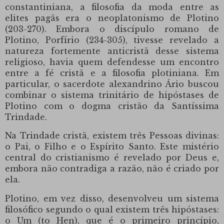
constantiniana, a filosofia da moda entre as
elites pagãs era o neoplatonismo de Plotino
(203-270).
Embora o discípulo romano de
Plotino, Porfírio (234-305), tivesse revelado a
natureza fortemente anticristã desse sistema
religioso, havia quem defendesse um encontro
entre a fé cristã e a filosofia plotiniana.
Em
particular, o sacerdote alexandrino Ário buscou
combinar o sistema trinitário de hipóstases de
Plotino com o dogma cristão da Santíssima
Trindade.
Na Trindade cristã, existem três Pessoas divinas:
o Pai, o Filho e o Espírito Santo.
Este mistério
central do cristianismo é revelado por Deus e,
embora não contradiga a razão, não é criado por
ela.
Plotino, em vez disso, desenvolveu um sistema
filosófico segundo o qual existem três hipóstases:
o Um (to Hen), que é o primeiro princípio,