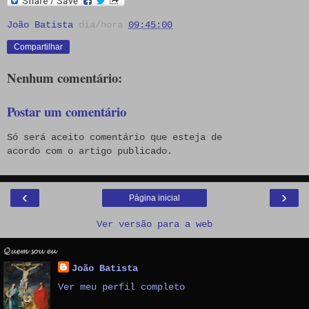
João Batista
dia/hora
09:45:00
Compartilhar
Nenhum comentário:
Postar um comentário
Só será aceito comentário que esteja de
acordo com o artigo publicado.
‹
›
Página inicial
Ver versão para a web
𝓠𝓾𝓮𝓶 𝓼𝓸𝓾 𝓮𝓾
João Batista
Ver meu perfil completo