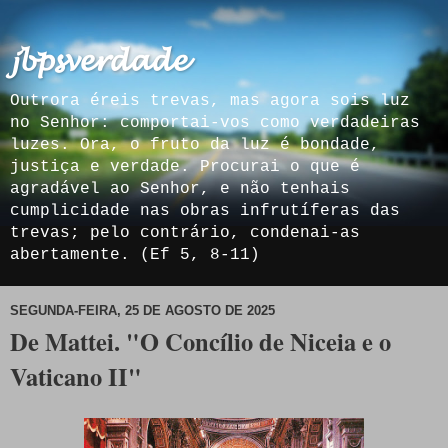
𝓳𝓫𝓹𝓼𝓿𝓮𝓻𝓭𝓪𝓭𝓮
Outrora éreis trevas, mas agora sois luz
no Senhor: comportai-vos como verdadeiras
luzes. Ora, o fruto da luz é bondade,
justiça e verdade. Procurai o que é
agradável ao Senhor, e não tenhais
cumplicidade nas obras infrutíferas das
trevas; pelo contrário, condenai-as
abertamente. (Ef 5, 8-11)
SEGUNDA-FEIRA, 25 DE AGOSTO DE 2025
De Mattei. "O Concílio de Niceia e o
Vaticano II"