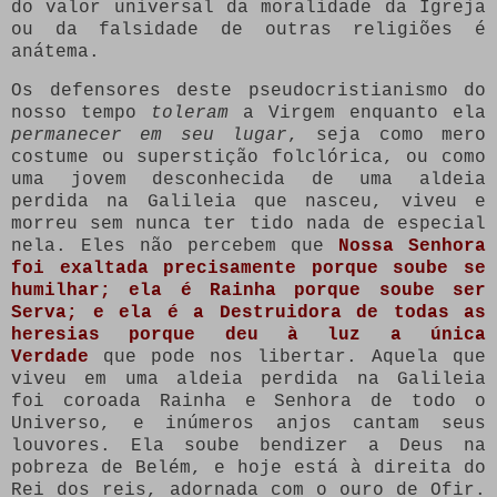
do valor universal da moralidade da Igreja
ou da falsidade de outras religiões é
anátema.
Os defensores deste pseudocristianismo do
nosso tempo
toleram
a Virgem enquanto ela
permanecer em seu lugar
, seja como mero
costume ou superstição folclórica, ou como
uma jovem desconhecida de uma aldeia
perdida na Galileia que nasceu, viveu e
morreu sem nunca ter tido nada de especial
nela. Eles não percebem que
Nossa Senhora
foi exaltada precisamente porque soube se
humilhar; ela é Rainha porque soube ser
Serva; e ela é a Destruidora de todas as
heresias porque deu à luz a única
Verdade
que pode nos libertar. Aquela que
viveu em uma aldeia perdida na Galileia
foi coroada Rainha e Senhora de todo o
Universo, e inúmeros anjos cantam seus
louvores. Ela soube bendizer a Deus na
pobreza de Belém, e hoje está à direita do
Rei dos reis, adornada com o ouro de Ofir.