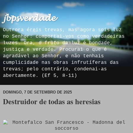
𝓳𝓫𝓹𝓼𝓿𝓮𝓻𝓭𝓪𝓭𝓮
Outrora éreis trevas, mas agora sois luz
no Senhor: comportai-vos como verdadeiras
luzes. Ora, o fruto da luz é bondade,
justiça e verdade. Procurai o que é
agradável ao Senhor, e não tenhais
cumplicidade nas obras infrutíferas das
trevas; pelo contrário, condenai-as
abertamente. (Ef 5, 8-11)
DOMINGO, 7 DE SETEMBRO DE 2025
Destruidor de todas as heresias