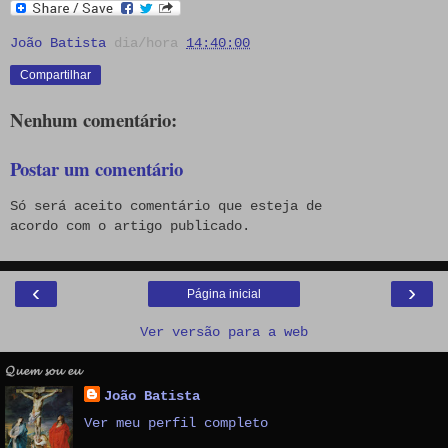
João Batista
dia/hora
14:40:00
Compartilhar
Nenhum comentário:
Postar um comentário
Só será aceito comentário que esteja de
acordo com o artigo publicado.
‹
›
Página inicial
Ver versão para a web
𝓠𝓾𝓮𝓶 𝓼𝓸𝓾 𝓮𝓾
João Batista
Ver meu perfil completo