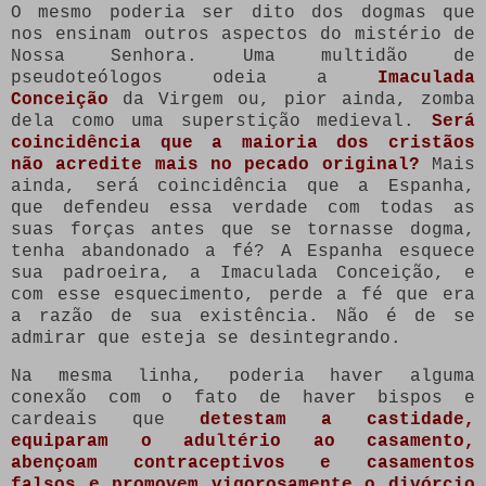
O mesmo poderia ser dito dos dogmas que
nos ensinam outros aspectos do mistério de
Nossa Senhora. Uma multidão de
pseudoteólogos odeia a
Imaculada
Conceição
da Virgem ou, pior ainda, zomba
dela como uma superstição medieval.
Será
coincidência que a maioria dos cristãos
não acredite mais no pecado original?
Mais
ainda, será coincidência que a Espanha,
que defendeu essa verdade com todas as
suas forças antes que se tornasse dogma,
tenha abandonado a fé? A Espanha esquece
sua padroeira, a Imaculada Conceição, e
com esse esquecimento, perde a fé que era
a razão de sua existência. Não é de se
admirar que esteja se desintegrando.
Na mesma linha, poderia haver alguma
conexão com o fato de haver bispos e
cardeais que
detestam a castidade,
equiparam o adultério ao casamento,
abençoam contraceptivos e casamentos
falsos e promovem vigorosamente o divórcio