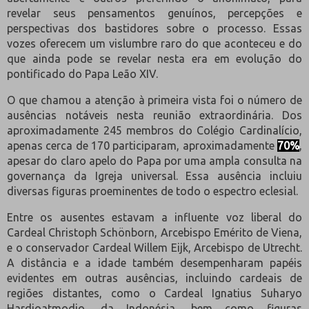
revelar seus pensamentos genuínos, percepções e
perspectivas dos bastidores sobre o processo. Essas
vozes oferecem um vislumbre raro do que aconteceu e do
que ainda pode se revelar nesta era em evolução do
pontificado do Papa Leão XIV.
O que chamou a atenção à primeira vista foi o número de
ausências notáveis ​​nesta reunião extraordinária. Dos
aproximadamente 245 membros do Colégio Cardinalício,
apenas cerca de 170 participaram, aproximadamente
70%
,
apesar do claro apelo do Papa por uma ampla consulta na
governança da Igreja universal. Essa ausência incluiu
diversas figuras proeminentes de todo o espectro eclesial.
Entre os ausentes estavam a influente voz liberal do
Cardeal Christoph Schönborn, Arcebispo Emérito de Viena,
e o conservador Cardeal Willem Eijk, Arcebispo de Utrecht.
A distância e a idade também desempenharam papéis
evidentes em outras ausências, incluindo cardeais de
regiões distantes, como o Cardeal Ignatius Suharyo
Hardjoatmodjo, da Indonésia, bem como figuras