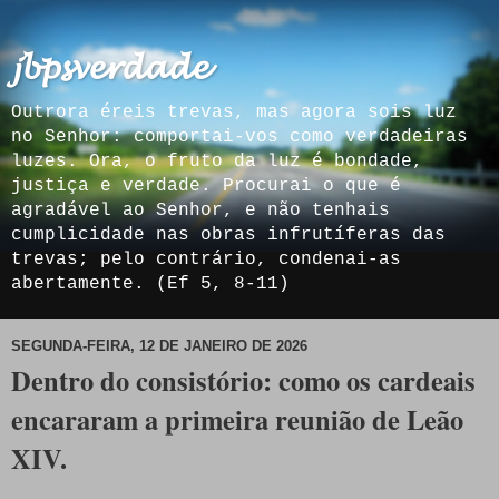
𝓳𝓫𝓹𝓼𝓿𝓮𝓻𝓭𝓪𝓭𝓮
Outrora éreis trevas, mas agora sois luz
no Senhor: comportai-vos como verdadeiras
luzes. Ora, o fruto da luz é bondade,
justiça e verdade. Procurai o que é
agradável ao Senhor, e não tenhais
cumplicidade nas obras infrutíferas das
trevas; pelo contrário, condenai-as
abertamente. (Ef 5, 8-11)
SEGUNDA-FEIRA, 12 DE JANEIRO DE 2026
Dentro do consistório: como os cardeais
encararam a primeira reunião de Leão
XIV.