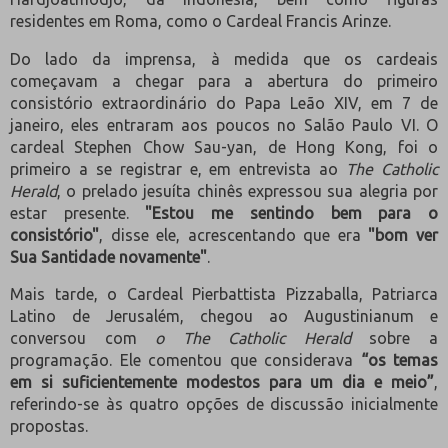
residentes em Roma, como o Cardeal Francis Arinze.
Do lado da imprensa, à medida que os cardeais
começavam a chegar para a abertura do primeiro
consistório extraordinário do Papa Leão XIV, em 7 de
janeiro, eles entraram aos poucos no Salão Paulo VI. O
cardeal Stephen Chow Sau-yan, de Hong Kong, foi o
primeiro a se registrar e, em entrevista ao
The Catholic
Herald
, o prelado jesuíta chinês expressou sua alegria por
estar presente.
"Estou me sentindo bem para o
consistório"
, disse ele, acrescentando que era
"bom ver
Sua Santidade novamente"
.
Mais tarde, o Cardeal Pierbattista Pizzaballa, Patriarca
Latino de Jerusalém, chegou ao Augustinianum e
conversou com
o The Catholic Herald
sobre a
programação. Ele comentou que considerava
“os temas
em si suficientemente modestos para um dia e meio”
,
referindo-se às quatro opções de discussão inicialmente
propostas.