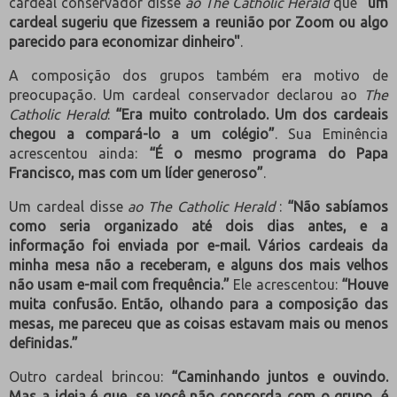
cardeal conservador disse
ao The Catholic Herald
que
"um
cardeal sugeriu que fizessem a reunião por Zoom ou algo
parecido para economizar dinheiro"
.
A composição dos grupos também era motivo de
preocupação. Um cardeal conservador declarou ao
The
Catholic Herald
:
“Era muito controlado. Um dos cardeais
chegou a compará-lo a um colégio”
. Sua Eminência
acrescentou ainda:
“É o mesmo programa do Papa
Francisco, mas com um líder generoso”
.
Um cardeal disse
ao The Catholic Herald
:
“Não sabíamos
como seria organizado até dois dias antes, e a
informação foi enviada por e-mail. Vários cardeais da
minha mesa não a receberam, e alguns dos mais velhos
não usam e-mail com frequência.”
Ele acrescentou:
“Houve
muita confusão. Então, olhando para a composição das
mesas, me pareceu que as coisas estavam mais ou menos
definidas.”
Outro cardeal brincou:
“Caminhando juntos e ouvindo.
Mas a ideia é que, se você não concorda com o grupo, é