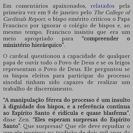
Em comentários apaixonados,
relatados
pela
primeira vez
em 9 de janeiro pelo
The College of
Cardinals Report
, o bispo emérito criticou o Papa
Francisco por ignorar o colégio de bispos e, ao
mesmo tempo, Francisco insistiu que era um
meio apropriado para
“compreender o
ministério hierárquico”
.
O cardeal questionou a capacidade de qualquer
papa de ouvir todo o Povo de Deus e se os leigos
representam o Povo de Deus. Ele perguntou se
os bispos eleitos para participar do processo
sinodal tinham sido capazes de realizar um
trabalho de discernimento.
“A manipulação férrea do processo é um insulto
à dignidade dos bispos, e a referência contínua
ao Espírito Santo é ridícula e quase blasfema”
,
disse Zen.
“Eles esperam surpresas do Espírito
Santo"
. Que surpresas? Que ele deve repudiar o
que ele inspirou na tradição de dois mil anos da