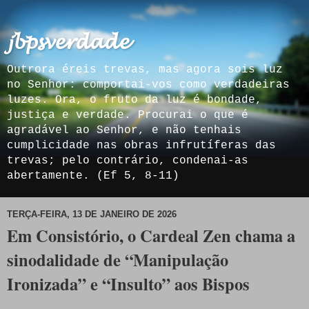
𝓳𝓫𝓹𝓼𝓿𝓮𝓻𝓭𝓪𝓭𝓮
Outrora éreis trevas, mas agora sois luz
no Senhor: comportai-vos como verdadeiras
luzes. Ora, o fruto da luz é bondade,
justiça e verdade. Procurai o que é
agradável ao Senhor, e não tenhais
cumplicidade nas obras infrutíferas das
trevas; pelo contrário, condenai-as
abertamente. (Ef 5, 8-11)
TERÇA-FEIRA, 13 DE JANEIRO DE 2026
Em Consistório, o Cardeal Zen chama a
sinodalidade de “Manipulação
Ironizada” e “Insulto” aos Bispos