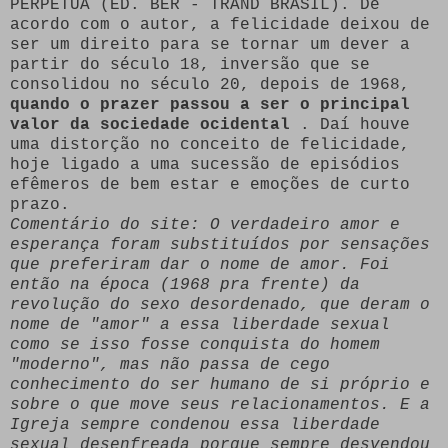
PERPÉTUA (ED. BER - TRAND BRASIL). De
acordo com o autor, a felicidade deixou de
ser um direito para se tornar um dever a
partir do século 18, inversão que se
consolidou no século 20, depois de 1968,
quando o prazer passou a ser o principal
valor da sociedade ocidental
. Daí houve
uma distorção no conceito de felicidade,
hoje ligado a uma sucessão de episódios
efêmeros de bem estar e emoções de curto
prazo.
Comentário do site: O verdadeiro amor e
esperança foram substituídos por sensações
que preferiram dar o nome de amor. Foi
então na época (1968 pra frente) da
revolução do sexo desordenado, que deram o
nome de "amor" a essa liberdade sexual
como se isso fosse conquista do homem
"moderno", mas não passa de cego
conhecimento do ser humano de si próprio e
sobre o que move seus relacionamentos. E a
Igreja sempre condenou essa liberdade
sexual desenfreada porque sempre desvendou