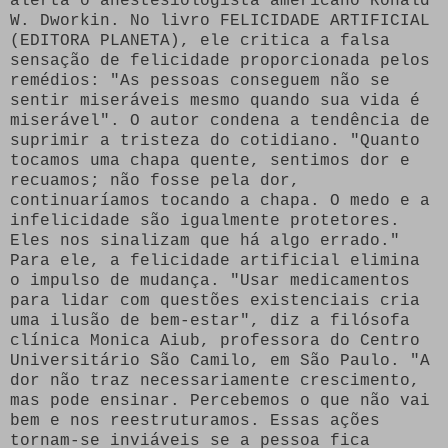
alerta o anestesiologista americano Ronald
W. Dworkin. No livro FELICIDADE ARTIFICIAL
(EDITORA PLANETA), ele critica a falsa
sensação de felicidade proporcionada pelos
remédios: "As pessoas conseguem não se
sentir miseráveis mesmo quando sua vida é
miserável". O autor condena a tendência de
suprimir a tristeza do cotidiano. "Quanto
tocamos uma chapa quente, sentimos dor e
recuamos; não fosse pela dor,
continuaríamos tocando a chapa. O medo e a
infelicidade são igualmente protetores.
Eles nos sinalizam que há algo errado."
Para ele, a felicidade artificial elimina
o impulso de mudança. "Usar medicamentos
para lidar com questões existenciais cria
uma ilusão de bem-estar", diz a filósofa
clínica Monica Aiub, professora do Centro
Universitário São Camilo, em São Paulo. "A
dor não traz necessariamente crescimento,
mas pode ensinar. Percebemos o que não vai
bem e nos reestruturamos. Essas ações
tornam-se inviáveis se a pessoa fica