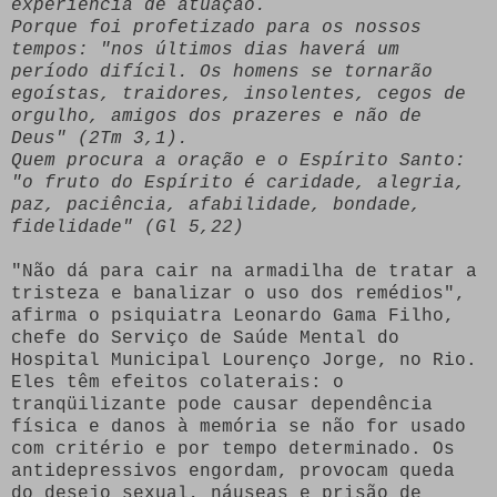
experiência de atuação.
Porque foi profetizado para os nossos
tempos: "nos últimos dias haverá um
período difícil. Os homens se tornarão
egoístas, traidores, insolentes, cegos de
orgulho, amigos dos prazeres e não de
Deus" (2Tm 3,1).
Quem procura a oração e o Espírito Santo:
"o fruto do Espírito é caridade, alegria,
paz, paciência, afabilidade, bondade,
fidelidade" (Gl 5,22)
"Não dá para cair na armadilha de tratar a
tristeza e banalizar o uso dos remédios",
afirma o psiquiatra Leonardo Gama Filho,
chefe do Serviço de Saúde Mental do
Hospital Municipal Lourenço Jorge, no Rio.
Eles têm efeitos colaterais: o
tranqüilizante pode causar dependência
física e danos à memória se não for usado
com critério e por tempo determinado. Os
antidepressivos engordam, provocam queda
do desejo sexual, náuseas e prisão de