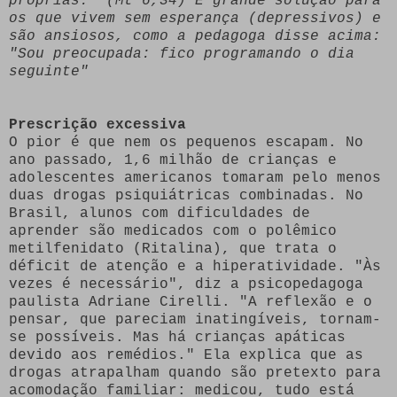
próprias." (Mt 6,34) É grande solução para
os que vivem sem esperança (depressivos) e
são ansiosos, como a pedagoga disse acima:
"Sou preocupada: fico programando o dia
seguinte"
Prescrição excessiva
O pior é que nem os pequenos escapam. No
ano passado, 1,6 milhão de crianças e
adolescentes americanos tomaram pelo menos
duas drogas psiquiátricas combinadas. No
Brasil, alunos com dificuldades de
aprender são medicados com o polêmico
metilfenidato (Ritalina), que trata o
déficit de atenção e a hiperatividade. "Às
vezes é necessário", diz a psicopedagoga
paulista Adriane Cirelli. "A reflexão e o
pensar, que pareciam inatingíveis, tornam-
se possíveis. Mas há crianças apáticas
devido aos remédios." Ela explica que as
drogas atrapalham quando são pretexto para
acomodação familiar: medicou, tudo está