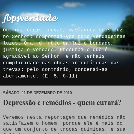
𝓳𝓫𝓹𝓼𝓿𝓮𝓻𝓭𝓪𝓭𝓮
Outrora éreis trevas, mas agora sois luz
no Senhor: comportai-vos como verdadeiras
luzes. Ora, o fruto da luz é bondade,
justiça e verdade. Procurai o que é
agradável ao Senhor, e não tenhais
cumplicidade nas obras infrutíferas das
trevas; pelo contrário, condenai-as
abertamente. (Ef 5, 8-11)
SÁBADO, 11 DE DEZEMBRO DE 2010
Depressão e remédios - quem curará?
Veremos nesta reportagem que remédios não
satisfazem o homem, porque ele é mais do
que um conjunto de trocas químicas, e sua