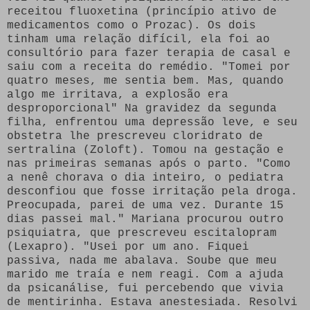
receitou fluoxetina (princípio ativo de
medicamentos como o Prozac). Os dois
tinham uma relação difícil, ela foi ao
consultório para fazer terapia de casal e
saiu com a receita do remédio. "Tomei por
quatro meses, me sentia bem. Mas, quando
algo me irritava, a explosão era
desproporcional" Na gravidez da segunda
filha, enfrentou uma depressão leve, e seu
obstetra lhe prescreveu cloridrato de
sertralina (Zoloft). Tomou na gestação e
nas primeiras semanas após o parto. "Como
a nenê chorava o dia inteiro, o pediatra
desconfiou que fosse irritação pela droga.
Preocupada, parei de uma vez. Durante 15
dias passei mal." Mariana procurou outro
psiquiatra, que prescreveu escitalopram
(Lexapro). "Usei por um ano. Fiquei
passiva, nada me abalava. Soube que meu
marido me traía e nem reagi. Com a ajuda
da psicanálise, fui percebendo que vivia
de mentirinha. Estava anestesiada. Resolvi