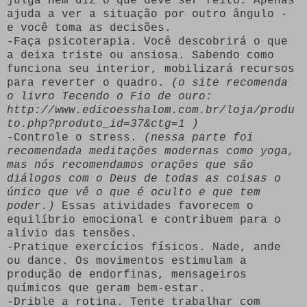
julga nem diz o que deve ser feito. Apenas
ajuda a ver a situação por outro ângulo -
e você toma as decisões.
-Faça psicoterapia. Você descobrirá o que
a deixa triste ou ansiosa. Sabendo como
funciona seu interior, mobilizará recursos
para reverter o quadro.
(o site recomenda
o livro Tecendo o Fio de ouro:
http://www.edicoesshalom.com.br/loja/produ
to.php?produto_id=37&ctg=1 )
-Controle o stress.
(nessa parte foi
recomendada meditações modernas como yoga,
mas nós recomendamos orações que são
diálogos com o Deus de todas as coisas o
único que vê o que é oculto e que tem
poder.)
Essas atividades favorecem o
equilíbrio emocional e contribuem para o
alívio das tensões.
-Pratique exercícios físicos. Nade, ande
ou dance. Os movimentos estimulam a
produção de endorfinas, mensageiros
químicos que geram bem-estar.
-Drible a rotina. Tente trabalhar com