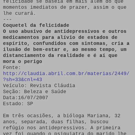
felicidade se baseia em mais além do que
momentos imediatos de prazer, assim o que
lhe curará.
---
Coquetel da felicidade
O uso abusivo de antidepressivos e outros
medicamentos para alívio de estados de
espírito, confundidos com sintomas, cria a
ilusão de bem-estar e, ao mesmo tempo, um
distanciamento da realidade e é aí que
mora o perigo
Fonte:
http://claudia.abril.com.br/materias/2449/
?sh=33&cnl=43
Veículo: Revista Cláudia
Seção: Beleza e Saúde
Data:16/07/2007
Estado: SP
Em três ocasiões, a bióloga Mariana, 32
anos, separada, duas filhas, buscou
refúgio nos antidepressivos. A primeira
vez foi quando o psiquiatra do marido lhe