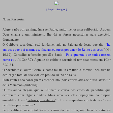
[
Ampliar Imagem
]
Nossa Resposta:
A Igreja não obriga ninguém a ser Padre, muito menos a ser celibatário. A quem
Deus chama a um ministério lhe dá as forças necessárias para exercê-lo
dignamente.
O Celibato sacerdotal está fundamentado na Palavra de Jesus que diz: "
há
eunucos que a si mesmos se fizeram eunucos por amor do Reino dos céus
." (Mt
19,12). Conselho reforçado por São Paulo: "
Pois quereria que todos fossem
como eu
.. ."(1Cor 7,7). A praxe do celibato sacerdotal tem suas raízes em 1Cor
7,32-34.
O Sacerdote é "outro Cristo" e como tal imita em tudo o Mestre, inclusive na
dedicação total de sua vida em prol do Reino de Deus.
Protestantes não conseguem entender isto, pois correm atrás de outro "deus": o
deus Mammon (dinheiro).
Outros ainda alegam que o Celibato é causa dos casos de pedofilia que
ocorreram com alguns padres. Mais uma vez eles tropeçaram na própria
armadilha: E os "
pastores protestantes
" ? E os estupradores protestantes? e os
pedófilos protestantes ?
Se o celibato sacerdotal fosse a causa da Pedofilia, não haveria entre os