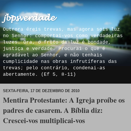
𝓳𝓫𝓹𝓼𝓿𝓮𝓻𝓭𝓪𝓭𝓮
Outrora éreis trevas, mas agora sois luz
no Senhor: comportai-vos como verdadeiras
luzes. Ora, o fruto da luz é bondade,
justiça e verdade. Procurai o que é
agradável ao Senhor, e não tenhais
cumplicidade nas obras infrutíferas das
trevas; pelo contrário, condenai-as
abertamente. (Ef 5, 8-11)
SEXTA-FEIRA, 17 DE DEZEMBRO DE 2010
Mentira Protestante: A Igreja proíbe os
padres de casarem. A Bíblia diz:
Crescei-vos multiplicai-vos