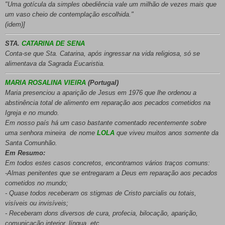
"Uma gotícula da simples obediência vale um milhão de vezes mais que
um vaso cheio de contemplação escolhida."
(idem)]
STA.
CATARINA DE SENA
Conta-se que Sta. Catarina, após ingressar na vida religiosa, só se
alimentava da Sagrada Eucaristia.
MARIA ROSALINA VIEIRA
(Portugal)
Maria presenciou a aparição de Jesus em 1976 que lhe ordenou a
abstinência total de alimento em reparação aos pecados cometidos na
Igreja e no mundo.
Em nosso país há um caso bastante comentado recentemente sobre
uma senhora mineira de nome
LOLA
que viveu muitos anos somente da
Santa Comunhão.
Em Resumo:
Em todos estes casos concretos, encontramos vários traços comuns:
-Almas penitentes que se entregaram a Deus em reparação aos pecados
cometidos no mundo;
- Quase todos receberam os stigmas de Cristo parcialis ou totais,
visíveis ou invisíveis;
- Receberam dons diversos de cura, profecia, bilocação, aparição,
comunicação interior, língua, etc.