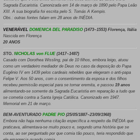
Sagrada Eucaristia. Canonizada em 14 de março de 1890 pelo Papa Leão
XIII. A sua biografia foi escrita pelo S. Tomás A Kempis.
Obs.: outras fontes falam em 28 anos de INÉDIA.
VENERÁVEL
DOMENICA DEL PARADISO
(1473~1553) Florença, Itália
Nascida em Florença
20 ANOS
S
TO.
NICHOLAS von FLUE
(1417~1487
)
Casado com Dorothea Wissling, pai de 10 filhos, embora leigo, atuou
como um verdadeiro mediador de Deus no caso da deposição do Papa
Eugênio IV em 1439 pelos cardeais rebeldes que elegeram o anti-papa
Felipe V. Aos 50 anos, com o consentimento da esposa e dos filhos
recebeu permissão especial para se tornar eremita, e passou
19 anos
alimentando-se somente da Sagrada Eucaristia em reparação a tudo que
se cometia contra a Santa Igreja Católica. Canonizado em 1947.
Memorial em 21 de março.
BEM-AVENTURADO
PADRE PIO
(25/05/1887~23/09/1968)
Embora não haja nenhuma citação específica a respeito da INÉDIA que
praticava, alimentava-se muito pouco e, segundo uma história que se
conta, ao ser perguntado por que comia tão pouco, teria respondido que
ele emagrecia quando comia...