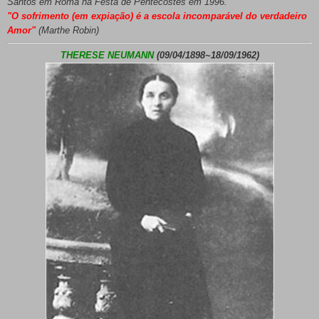
Santos em Roma na Festa de Pentecostes em 1996.
"O sofrimento (em expiação) é a escola incomparável do verdadeiro
Amor"
(Marthe Robin)
THERESE NEUMANN
(09/04/1898~18/09/1962)