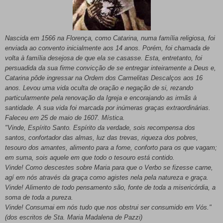
Nascida em 1566 na Florença, como Catarina, numa família religiosa, foi
enviada ao convento inicialmente aos 14 anos. Porém, foi chamada de
volta à família desejosa de que ela se casasse. Esta, entretanto, foi
persuadida da sua firme convicção de se entregar inteiramente a Deus e,
Catarina pôde ingressar na Ordem dos Carmelitas Descalços aos 16
anos. Levou uma vida oculta de oração e negação de si, rezando
particularmente pela renovação da Igreja e encorajando as irmãs à
santidade. A sua vida foi marcada por inúmeras graças extraordinárias.
Faleceu em 25 de maio de 1607. Mística.
"Vinde, Espírito Santo. Espírito da verdade, sois recompensa dos
santos, confortador das almas, luz das trevas, riqueza dos pobres,
tesouro dos amantes, alimento para a fome, conforto para os que vagam;
em suma, sois aquele em que todo o tesouro está contido.
Vinde! Como descestes sobre Maria para que o Verbo se fizesse carne,
agí em nós através da graça como agistes nela pela natureza e graça.
Vinde! Alimento de todo pensamento são, fonte de toda a misericórdia, a
soma de toda a pureza.
Vinde! Consumai em nós tudo que nos obstrui ser consumido em Vós."
(dos escritos de Sta. Maria Madalena de Pazzi)