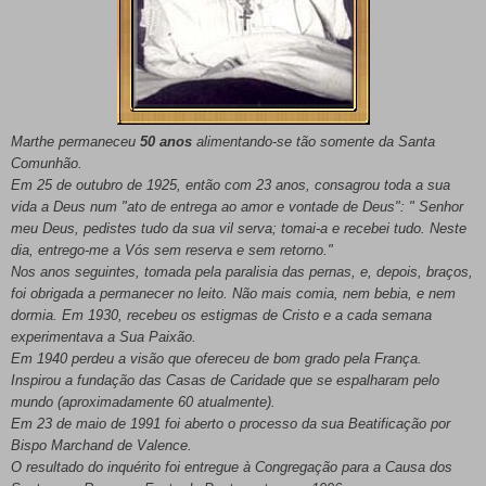
Marthe permaneceu
50 anos
alimentando-se tão somente da Santa
Comunhão.
Em 25 de outubro de 1925, então com 23 anos, consagrou toda a sua
vida a Deus num "ato de entrega ao amor e vontade de Deus": " Senhor
meu Deus, pedistes tudo da sua vil serva; tomai-a e recebei tudo. Neste
dia, entrego-me a Vós sem reserva e sem retorno."
Nos anos seguintes, tomada pela paralisia das pernas, e, depois, braços,
foi obrigada a permanecer no leito. Não mais comia, nem bebia, e nem
dormia. Em 1930, recebeu os estigmas de Cristo e a cada semana
experimentava a Sua Paixão.
Em 1940 perdeu a visão que ofereceu de bom grado pela França.
Inspirou a fundação das Casas de Caridade que se espalharam pelo
mundo (aproximadamente 60 atualmente).
Em 23 de maio de 1991 foi aberto o processo da sua Beatificação por
Bispo Marchand de Valence.
O resultado do inquérito foi entregue à Congregação para a Causa dos