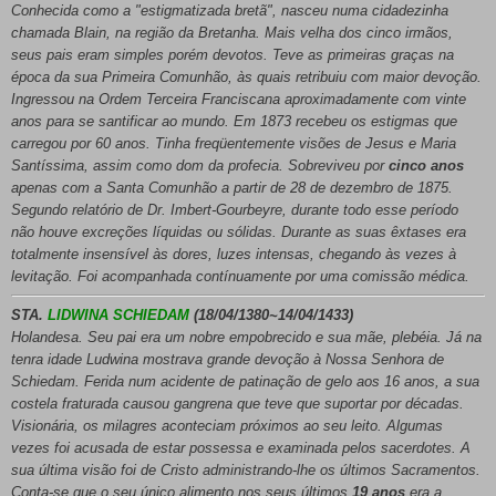
Conhecida como a "estigmatizada bretã", nasceu numa cidadezinha
chamada Blain, na região da Bretanha. Mais velha dos cinco irmãos,
seus pais eram simples porém devotos. Teve as primeiras graças na
época da sua Primeira Comunhão, às quais retribuiu com maior devoção.
Ingressou na Ordem Terceira Franciscana aproximadamente com vinte
anos para se santificar ao mundo. Em 1873 recebeu os estigmas que
carregou por 60 anos. Tinha freqüentemente visões de Jesus e Maria
Santíssima, assim como dom da profecia. Sobreviveu por
cinco anos
apenas com a Santa Comunhão a partir de 28 de dezembro de 1875.
Segundo relatório de Dr. Imbert-Gourbeyre, durante todo esse período
não houve excreções líquidas ou sólidas. Durante as suas êxtases era
totalmente insensível às dores, luzes intensas, chegando às vezes à
levitação. Foi acompanhada contínuamente por uma comissão médica.
STA.
LIDWINA SCHIEDAM
(18/04/1380~14/04/1433)
Holandesa. Seu pai era um nobre empobrecido e sua mãe, plebéia. Já na
tenra idade Ludwina mostrava grande devoção à Nossa Senhora de
Schiedam. Ferida num acidente de patinação de gelo aos 16 anos, a sua
costela fraturada causou gangrena que teve que suportar por décadas.
Visionária, os milagres aconteciam próximos ao seu leito. Algumas
vezes foi acusada de estar possessa e examinada pelos sacerdotes. A
sua última visão foi de Cristo administrando-lhe os últimos Sacramentos.
Conta-se que o seu único alimento nos seus últimos
19 anos
era a