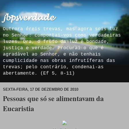
𝓳𝓫𝓹𝓼𝓿𝓮𝓻𝓭𝓪𝓭𝓮
Outrora éreis trevas, mas agora sois luz
no Senhor: comportai-vos como verdadeiras
luzes. Ora, o fruto da luz é bondade,
justiça e verdade. Procurai o que é
agradável ao Senhor, e não tenhais
cumplicidade nas obras infrutíferas das
trevas; pelo contrário, condenai-as
abertamente. (Ef 5, 8-11)
SEXTA-FEIRA, 17 DE DEZEMBRO DE 2010
Pessoas que só se alimentavam da
Eucaristia