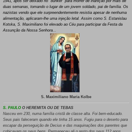
1941, após ser deixado no "bunker" para morrer de inanição por mais de
duas semanas, tomando o lugar de um jovem soldado, pai de família. Os
nazistas vendo que ele surpreendentemente resistia apesar de nenhuma
alimentação, aplicaram-lhe uma injeção letal. Assim como S. Estanislau
Kotska, S. Maximiliano foi elevado ao Céu para participar da Festa da
Assunção da Nossa Senhora...
S. Maximiliano Maria Kolbe
S. PAULO
O HEREMITA OU DE TEBAS
Nasceu em 230, numa família cristã de classe alta. Foi bem-educado.
Seus pais faleceram quando ele tinha 15 anos. Fugiu para o deserto para
escapar da perseguição de Decius e das maquinações dos parentes que
cobiçavam os seus bens. Permaneceu ali o resto dos seus 112 anos,