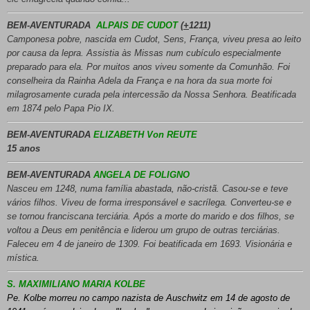
BEM-AVENTURADA
ALPAIS DE CUDOT
(
+
1211)
Camponesa pobre, nascida em Cudot, Sens, França, viveu presa ao leito
por causa da lepra. Assistia às Missas num cubículo especialmente
preparado para ela. Por muitos anos viveu somente da Comunhão. Foi
conselheira da Rainha Adela da França e na hora da sua morte foi
milagrosamente curada pela intercessão da Nossa Senhora. Beatificada
em 1874 pelo Papa Pio IX.
BEM-AVENTURADA
ELIZABETH Von REUTE
15 anos
BEM-AVENTURADA
ANGELA DE FOLIGNO
Nasceu em 1248, numa família abastada, não-cristã. Casou-se e teve
vários filhos. Viveu de forma irresponsável e sacrílega. Converteu-se e
se tornou franciscana terciária. Após a morte do marido e dos filhos, se
voltou a Deus em penitência e liderou um grupo de outras terciárias.
Faleceu em 4 de janeiro de 1309. Foi beatificada em 1693. Visionária e
mística.
S. MAXIMILIANO MARIA KOLBE
Pe. Kolbe morreu no campo nazista de Auschwitz em 14 de agosto de