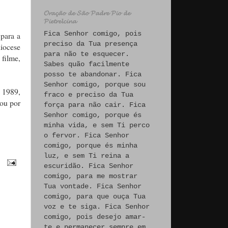
𝓞𝓻𝓪𝓬̧𝓪̃𝓸 𝓭𝓮 𝓢𝓪̃𝓸 𝓟𝓪𝓭𝓻𝓮 𝓟𝓲𝓸 𝓭𝓮
𝓟𝓲𝓮𝓽𝓻𝓮𝓵𝓬𝓲𝓷𝓪
Fica Senhor comigo, pois
 para a
preciso da Tua presença
diocese
para não te esquecer.
filme,
Sabes quão facilmente
posso te abandonar. Fica
Senhor comigo, porque sou
 1989,
fraco e preciso da Tua
ou por
força para não cair. Fica
Senhor comigo, porque és
minha vida, e sem Ti perco
o fervor. Fica Senhor
comigo, porque és minha
luz, e sem Ti reina a
escuridão. Fica Senhor
comigo, para me mostrar
Tua vontade. Fica Senhor
comigo, para que ouça Tua
voz e te siga. Fica Senhor
comigo, pois desejo amar-
te e permanecer sempre em