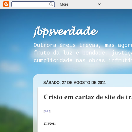
𝓳𝓫𝓹𝓼𝓿𝓮𝓻𝓭𝓪𝓭𝓮
Outrora éreis trevas, mas agor
fruto da luz é bondade, justiç
cumplicidade nas obras infrutí
SÁBADO, 27 DE AGOSTO DE 2011
Cristo em cartaz de site de tr
[
IHU
]
27/8/2011