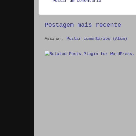
Postar um comentário
Postagem mais recente
Assinar:
Postar comentários (Atom)