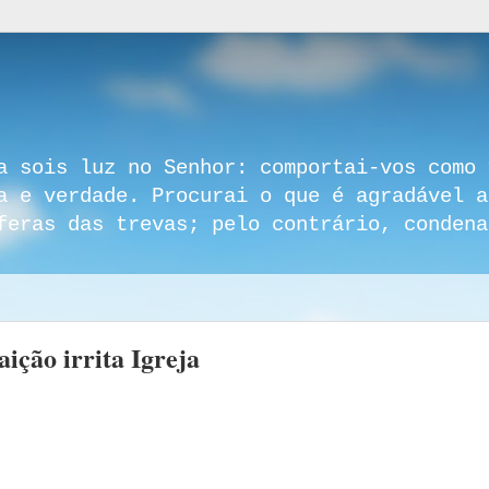
a sois luz no Senhor: comportai-vos como 
a e verdade. Procurai o que é agradável a
feras das trevas; pelo contrário, condena
aição irrita Igreja