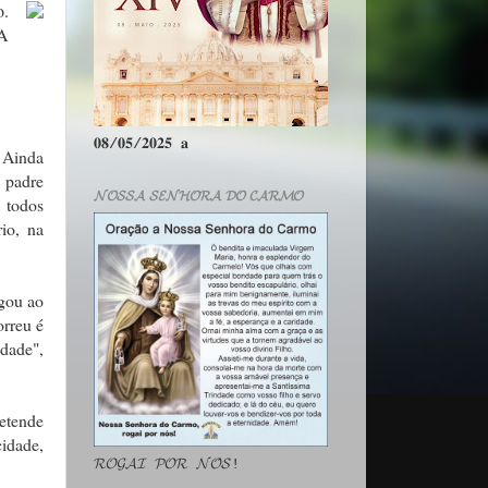
o.
 A
𝟎𝟖/𝟎𝟓/𝟐𝟎𝟐𝟓 𝐚
. Ainda
 padre
𝓝𝓞𝓢𝓢𝓐 𝓢𝓔𝓝𝓗𝓞𝓡𝓐 𝓓𝓞 𝓒𝓐𝓡𝓜𝓞
 todos
io, na
egou ao
orreu é
idade",
retende
cidade,
𝓡𝓞𝓖𝓐𝓘 𝓟𝓞𝓡 𝓝𝓞́𝓢!