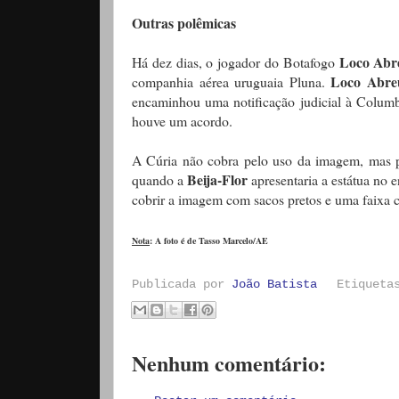
Outras polêmicas
Loco Abr
Há dez dias, o jogador do Botafogo
Loco Abre
companhia aérea uruguaia Pluna.
encaminhou uma notificação judicial à Columb
houve um acordo.
A Cúria não cobra pelo uso da imagem, mas p
Beija-Flor
quando a
apresentaria a estátua no
cobrir a imagem com sacos pretos e uma faixa c
Nota
: A foto é de Tasso Marcelo/AE
Publicada por
João Batista
Etiquet
Nenhum comentário: