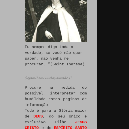
Eu sempre digo toda a
verdade; se você não quer
saber, não venha me
procurar. ”(Saint Theresa)
𝓢𝓮𝓳𝓪𝓶 𝓫𝓮𝓶 𝓿𝓲𝓷𝓭𝓸𝓼 𝓪𝓶𝓪𝓭𝓸𝓼!!
Procure na medida do
possível, interpretar com
humildade estas paginas de
informação.
Tudo é para a Glória maior
de
DEUS
, do seu Único e
exclusivo Filho
JESUS
CRISTO
e do
ESPÍRITO SANTO