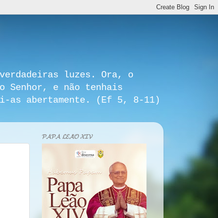
verdadeiras luzes. Ora, o
o Senhor, e não tenhais
i-as abertamente. (Ef 5, 8-11)
𝓟𝓐𝓟𝓐 𝓛𝓔𝓐̃𝓞 𝓧𝓘𝓥