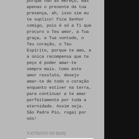
porque não às mereço, mas
apenas o presente da tua
presença, ah, isso sim eu
te suplico! Fica Senhor
comigo, pois é só a Ti que
procuro o Teu amor, a Tua
graça, a Tua vontade, o
Teu coração, o Teu
Espírito, porque te amo, e
a única recompensa que te
peço é poder amar-te
sempre mais. Como este
amor resoluto, desejo
amar-te de todo o coração
enquanto estiver na terra,
para continuar a te amar
perfeitamente por toda a
eternidade. Assim seja.
São Padre Pio, rogai por
nós!
𝓟𝓐𝓣𝓡𝓞𝓝𝓞 𝓓𝓞 𝓑𝓛𝓞𝓖