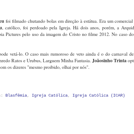
eu
foi filmado chutando bolas em direção à estátua. Era um comercial
u
, católico, foi perdoado pela Igreja. Há dois anos, porém, a Arqui
ia Pictures pelo uso da imagem do Cristo no filme 2012. No caso do 
ode vetá-lo. O caso mais rumoroso de veto ainda é o do carnaval de
Joãosinho Trinta
 enredo Ratos e Urubus, Larguem Minha Fantasia.
opt
om os dizeres "mesmo proibido, olhai por nós".
as:
Blasfêmia
,
Igreja Católica
,
Igreja Católica (ICAR)