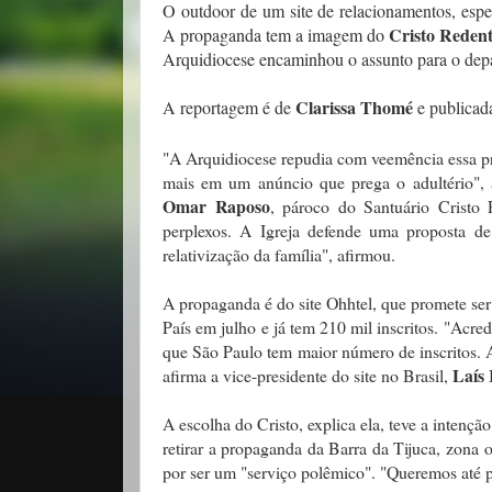
O outdoor de um site de relacionamentos, espe
Cristo Reden
A propaganda tem a imagem do
Arquidiocese encaminhou o assunto para o depa
Clarissa Thomé
A reportagem é de
e publicad
"A Arquidiocese repudia com veemência essa pr
mais em um anúncio que prega o adultério", 
Omar Raposo
, pároco do Santuário Cristo 
perplexos. A Igreja defende uma proposta de 
relativização da família", afirmou.
A propaganda é do site Ohhtel, que promete ser 
País em julho e já tem 210 mil inscritos. "Acr
que São Paulo tem maior número de inscritos. A
Laís
afirma a vice-presidente do site no Brasil,
A escolha do Cristo, explica ela, teve a intenç
retirar a propaganda da Barra da Tijuca, zona
por ser um "serviço polêmico". "Queremos até p