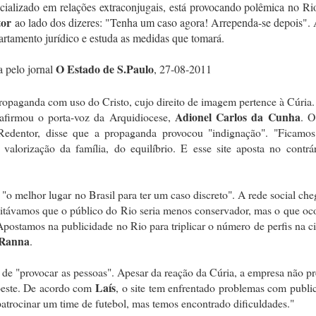
cializado em relações extraconjugais, está provocando polêmica no Ri
tor
ao lado dos dizeres: "Tenha um caso agora! Arrependa-se depois".
rtamento jurídico e estuda as medidas que tomará.
O Estado de S.Paulo
a pelo jornal
, 27-08-2011
opaganda com uso do Cristo, cujo direito de imagem pertence à Cúria
Adionel Carlos da Cunha
afirmou o porta-voz da Arquidiocese,
. O
Redentor, disse que a propaganda provocou "indignação". "Ficamos
valorização da família, do equilíbrio. E esse site aposta no contrár
"o melhor lugar no Brasil para ter um caso discreto". A rede social ch
editávamos que o público do Rio seria menos conservador, mas o que oc
postamos na publicidade no Rio para triplicar o número de perfis na c
 Ranna
.
ão de "provocar as pessoas". Apesar da reação da Cúria, a empresa não p
Laís
 oeste. De acordo com
, o site tem enfrentado problemas com publi
atrocinar um time de futebol, mas temos encontrado dificuldades."