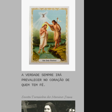
A VERDADE SEMPRE IRÁ
PREVALECER NO CORAÇÃO DE
QUEM TEM FÉ.
𝓢𝓪𝓷𝓽𝓪 𝓣𝓮𝓻𝓮𝓼𝓲𝓷𝓱𝓪 𝓭𝓸 𝓜𝓮𝓷𝓲𝓷𝓸 𝓙𝓮𝓼𝓾𝓼