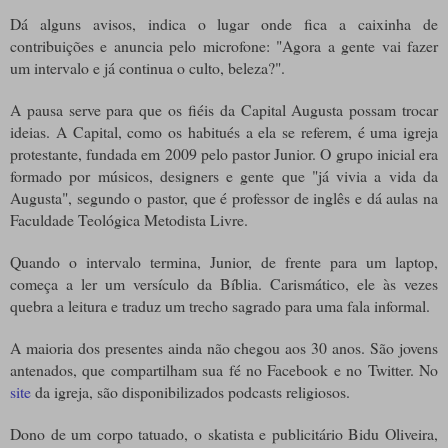
Dá alguns avisos, indica o lugar onde fica a caixinha de
contribuições e anuncia pelo microfone: "Agora a gente vai fazer
um intervalo e já continua o culto, beleza?".
A pausa serve para que os fiéis da Capital Augusta possam trocar
ideias. A Capital, como os habitués a ela se referem, é uma igreja
protestante, fundada em 2009 pelo pastor Junior. O grupo inicial era
formado por músicos, designers e gente que "já vivia a vida da
Augusta", segundo o pastor, que é professor de inglês e dá aulas na
Faculdade Teológica Metodista Livre.
Quando o intervalo termina, Junior, de frente para um laptop,
começa a ler um versículo da Bíblia. Carismático, ele às vezes
quebra a leitura e traduz um trecho sagrado para uma fala informal.
A maioria dos presentes ainda não chegou aos 30 anos. São jovens
antenados, que compartilham sua fé no Facebook e no Twitter. No
site
da igreja, são disponibilizados podcasts religiosos.
Dono de um corpo tatuado, o skatista e publicitário Bidu Oliveira,