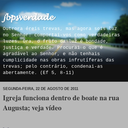
𝓳𝓫𝓹𝓼𝓿𝓮𝓻𝓭𝓪𝓭𝓮
Outrora éreis trevas, mas agora sois luz
no Senhor: comportai-vos como verdadeiras
luzes. Ora, o fruto da luz é bondade,
justiça e verdade. Procurai o que é
agradável ao Senhor, e não tenhais
cumplicidade nas obras infrutíferas das
trevas; pelo contrário, condenai-as
abertamente. (Ef 5, 8-11)
SEGUNDA-FEIRA, 22 DE AGOSTO DE 2011
Igreja funciona dentro de boate na rua
Augusta; veja vídeo