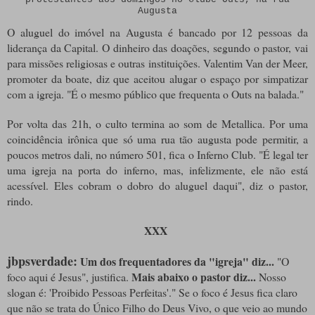
Augusta
O aluguel do imóvel na Augusta é bancado por 12 pessoas da
liderança da Capital. O dinheiro das doações, segundo o pastor, vai
para missões religiosas e outras instituições. Valentim Van der Meer,
promoter da boate, diz que aceitou alugar o espaço por simpatizar
com a igreja. "É o mesmo público que frequenta o Outs na balada."
Por volta das 21h, o culto termina ao som de Metallica. Por uma
coincidência irônica que só uma rua tão augusta pode permitir, a
poucos metros dali, no número 501, fica o Inferno Club. "É legal ter
uma igreja na porta do inferno, mas, infelizmente, ele não está
acessível. Eles cobram o dobro do aluguel daqui", diz o pastor,
rindo.
XXX
jbpsverdade:
Um dos frequentadores da "igreja" diz...
"O
Mais abaixo o pastor diz...
foco aqui é Jesus", justifica.
Nosso
slogan é: 'Proibido Pessoas Perfeitas'." Se o foco é Jesus fica claro
que não se trata do Único Filho do Deus Vivo, o que veio ao mundo