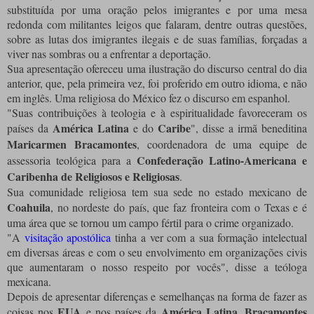
substituída por uma oração pelos imigrantes e por uma mesa
redonda com militantes leigos que falaram, dentre outras questões,
sobre as lutas dos imigrantes ilegais e de suas famílias, forçadas a
viver nas sombras ou a enfrentar a deportação.
Sua apresentação ofereceu uma ilustração do discurso central do dia
anterior, que, pela primeira vez, foi proferido em outro idioma, e não
em inglês. Uma religiosa do México fez o discurso em espanhol.
"Suas contribuições à teologia e à espiritualidade favoreceram os
América Latina
Caribe
países da
e do
", disse a irmã beneditina
Maricarmen Bracamontes
, coordenadora de uma equipe de
Confederação Latino-Americana e
assessoria teológica para a
Caribenha de Religiosos e Religiosas
.
Sua comunidade religiosa tem sua sede no estado mexicano de
Coahuila
, no nordeste do país, que faz fronteira com o Texas e é
uma área que se tornou um campo fértil para o crime organizado.
"A
visitação apostólica
tinha a ver com a sua formação intelectual
em diversas áreas e com o seu envolvimento em organizações civis
que aumentaram o nosso respeito por vocês", disse a teóloga
mexicana.
Depois de apresentar diferenças e semelhanças na forma de fazer as
EUA
América
Latina
Bracamontes
coisas nos
e nos países da
,