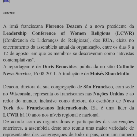
[
IHU
]
21/8/2011
Florence Deacon
A irmã franciscana
é a nova presidente da
Leadership Conference of Women Religious (LCWR)
EUA
[Conferência de Lideranças de Religiosas], dos
, eleita no
encerramento da assembleia anual da organização, entre os dias 9 a
12 de agosto, em que os membros se descreveram como "ativistas
contemplativas".
Doris Benavides
Catholic
A reportagem é de
, publicada no sítio
News Service
Moisés
Sbardelotto
, 16-08-2011. A tradução é de
.
São Francisco
Deacon, diretora da sua congregação de
, com sede
Wisconsin
Nações Unidas
no
, representa os franciscanos nas
e ao
Nova
redor do mundo, inclusive como diretora do escritório de
York
Franciscanos
Internacionais
dos
. Ela é uma líder da
LCWR
há 10 anos nos níveis regional e nacional.
De acordo com as organizadoras e participantes das convenções
anteriores, a assembleia deste ano reuniu uma maior variedade de
representantes das congregações de todo o país, com um número