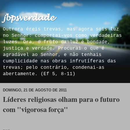
𝓳𝓫𝓹𝓼𝓿𝓮𝓻𝓭𝓪𝓭𝓮
Outrora éreis trevas, mas agora sois luz
no Senhor: comportai-vos como verdadeiras
luzes. Ora, o fruto da luz é bondade,
justiça e verdade. Procurai o que é
agradável ao Senhor, e não tenhais
cumplicidade nas obras infrutíferas das
trevas; pelo contrário, condenai-as
abertamente. (Ef 5, 8-11)
DOMINGO, 21 DE AGOSTO DE 2011
Líderes religiosas olham para o futuro
com ''vigorosa força''