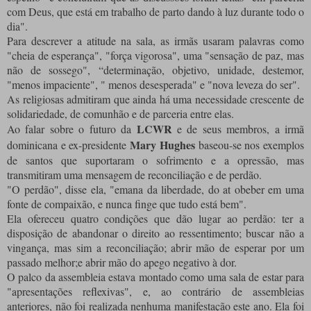
com Deus, que está em trabalho de parto dando à luz durante todo o
dia".
Para descrever a atitude na sala, as irmãs usaram palavras como
"cheia de esperança", "força vigorosa", uma "sensação de paz, mas
não de sossego", “determinação, objetivo, unidade, destemor,
"menos impaciente", " menos desesperada" e "nova leveza do ser".
As religiosas admitiram que ainda há uma necessidade crescente de
solidariedade, de comunhão e de parceria entre elas.
LCWR
Ao falar sobre o futuro da
e de seus membros, a irmã
Mary Hughes
dominicana e ex-presidente
baseou-se nos exemplos
de santos que suportaram o sofrimento e a opressão, mas
transmitiram uma mensagem de reconciliação e de perdão.
"O perdão", disse ela, "emana da liberdade, do at obeber em uma
fonte de compaixão, e nunca finge que tudo está bem".
Ela ofereceu quatro condições que dão lugar ao perdão: ter a
disposição de abandonar o direito ao ressentimento; buscar não a
vingança, mas sim a reconciliação; abrir mão de esperar por um
passado melhor;e abrir mão do apego negativo à dor.
O palco da assembleia estava montado como uma sala de estar para
"apresentações reflexivas", e, ao contrário de assembleias
anteriores, não foi realizada nenhuma manifestação este ano. Ela foi