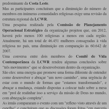
Costa Leste
predominante da
.
Mas as participantes concluíram que a diminuição do número de
membros em inúmeras comunidades religiosas exige uma revisão da
LCWR
estrutura regional da
.
Comissão de Planejamento
Uma pesquisa realizada pela
Operacional Estratégico
da organização projetou que, em 2012,
haverá pelo menos 100 religiosas a menos em cada região.
Atualmente, há um total de 46.451 mulheres consagradas à vida
religiosa no país, uma diminuição em comparação às 60.642 de
2007.
Comitê de Vida
Uma conversa entre dois membros do
Contemporânea
LCWR
da
rendeu algumas conclusões sobre
"três movimentos" que se desenvolveram dentro da organização.
São eles: uma energia que promove uma forma diferente de entender
como desenvolver e abraçar "um novo caminho", uma urgência de
estar com o mundo de formas que "estamos transformando", e
abraçar a mudança, estando dispostas a colocar tudo sobre a mesa
em "prol de realinhar isso a serviço da missão de Deus no mundo,
com abnegação completa".
As irmãs compararam o evento com um "reflexo visto através de um
espelho" e concluíram que as discussões foram feitas "em parceria