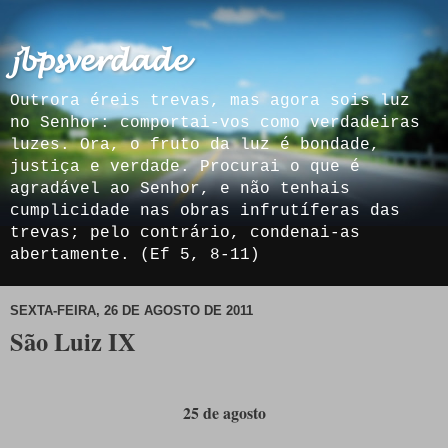
𝓳𝓫𝓹𝓼𝓿𝓮𝓻𝓭𝓪𝓭𝓮
Outrora éreis trevas, mas agora sois luz
no Senhor: comportai-vos como verdadeiras
luzes. Ora, o fruto da luz é bondade,
justiça e verdade. Procurai o que é
agradável ao Senhor, e não tenhais
cumplicidade nas obras infrutíferas das
trevas; pelo contrário, condenai-as
abertamente. (Ef 5, 8-11)
SEXTA-FEIRA, 26 DE AGOSTO DE 2011
São Luiz IX
25 de agosto