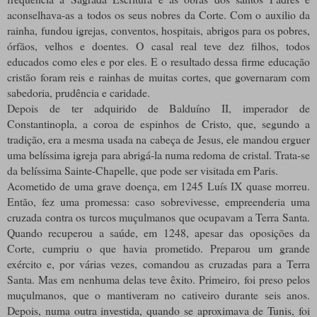
aconselhava-as a todos os seus nobres da Corte. Com o auxilio da
rainha, fundou igrejas, conventos, hospitais, abrigos para os pobres,
órfãos, velhos e doentes. O casal real teve dez filhos, todos
educados como eles e por eles. E o resultado dessa firme educação
cristão foram reis e rainhas de muitas cortes, que governaram com
sabedoria, prudência e caridade.
Depois de ter adquirido de Balduíno II, imperador de
Constantinopla, a coroa de espinhos de Cristo, que, segundo a
tradição, era a mesma usada na cabeça de Jesus, ele mandou erguer
uma belíssima igreja para abrigá-la numa redoma de cristal. Trata-se
da belíssima Sainte-Chapelle, que pode ser visitada em Paris.
Acometido de uma grave doença, em 1245 Luís IX quase morreu.
Então, fez uma promessa: caso sobrevivesse, empreenderia uma
cruzada contra os turcos muçulmanos que ocupavam a Terra Santa.
Quando recuperou a saúde, em 1248, apesar das oposições da
Corte, cumpriu o que havia prometido. Preparou um grande
exército e, por várias vezes, comandou as cruzadas para a Terra
Santa. Mas em nenhuma delas teve êxito. Primeiro, foi preso pelos
muçulmanos, que o mantiveram no cativeiro durante seis anos.
Depois, numa outra investida, quando se aproximava de Tunis, foi