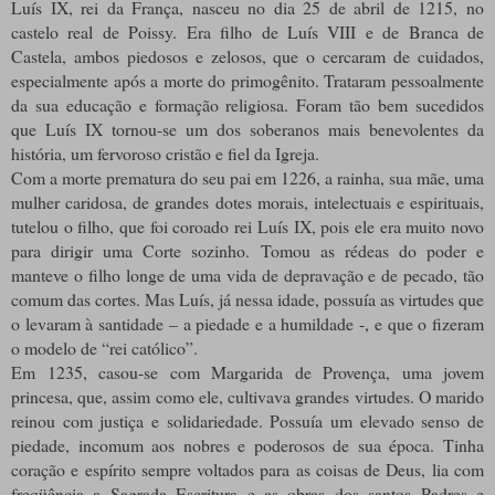
Luís IX, rei da França, nasceu no dia 25 de abril de 1215, no
castelo real de Poissy. Era filho de Luís VIII e de Branca de
Castela, ambos piedosos e zelosos, que o cercaram de cuidados,
especialmente após a morte do primogênito. Trataram pessoalmente
da sua educação e formação religiosa. Foram tão bem sucedidos
que Luís IX tornou-se um dos soberanos mais benevolentes da
história, um fervoroso cristão e fiel da Igreja.
Com a morte prematura do seu pai em 1226, a rainha, sua mãe, uma
mulher caridosa, de grandes dotes morais, intelectuais e espirituais,
tutelou o filho, que foi coroado rei Luís IX, pois ele era muito novo
para dirigir uma Corte sozinho. Tomou as rédeas do poder e
manteve o filho longe de uma vida de depravação e de pecado, tão
comum das cortes. Mas Luís, já nessa idade, possuía as virtudes que
o levaram à santidade – a piedade e a humildade -, e que o fizeram
o modelo de “rei católico”.
Em 1235, casou-se com Margarida de Provença, uma jovem
princesa, que, assim como ele, cultivava grandes virtudes. O marido
reinou com justiça e solidariedade. Possuía um elevado senso de
piedade, incomum aos nobres e poderosos de sua época. Tinha
coração e espírito sempre voltados para as coisas de Deus, lia com
freqüência a Sagrada Escritura e as obras dos santos Padres e