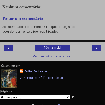
Nenhum comentário:
Postar um comentário
Só será aceito comentário que esteja de
acordo com o artigo publicado.
‹
›
Página inicial
Ver versão para a web
𝓠𝓾𝓮𝓶 𝓼𝓸𝓾 𝓮𝓾
João Batista
Ver meu perfil completo
𝓟𝓪́𝓰𝓲𝓷𝓪𝓼
▼