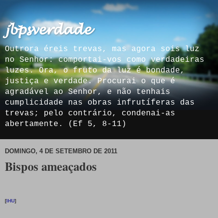
𝓳𝓫𝓹𝓼𝓿𝓮𝓻𝓭𝓪𝓭𝓮
Outrora éreis trevas, mas agora sois luz
no Senhor: comportai-vos como verdadeiras
luzes. Ora, o fruto da luz é bondade,
justiça e verdade. Procurai o que é
agradável ao Senhor, e não tenhais
cumplicidade nas obras infrutíferas das
trevas; pelo contrário, condenai-as
abertamente. (Ef 5, 8-11)
DOMINGO, 4 DE SETEMBRO DE 2011
Bispos ameaçados
[
IHU
]