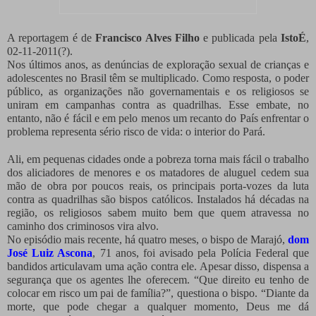
A reportagem é de
Francisco Alves Filho
e publicada pela
IstoÉ
,
02-11-2011(?).
Nos últimos anos, as denúncias de exploração sexual de crianças e
adolescentes no Brasil têm se multiplicado. Como resposta, o poder
público, as organizações não governamentais e os religiosos se
uniram em campanhas contra as quadrilhas. Esse embate, no
entanto, não é fácil e em pelo menos um recanto do País enfrentar o
problema representa sério risco de vida: o interior do Pará.
Ali, em pequenas cidades onde a pobreza torna mais fácil o trabalho
dos aliciadores de menores e os matadores de aluguel cedem sua
mão de obra por poucos reais, os principais porta-vozes da luta
contra as quadrilhas são bispos católicos. Instalados há décadas na
região, os religiosos sabem muito bem que quem atravessa no
caminho dos criminosos vira alvo.
No episódio mais recente, há quatro meses, o bispo de Marajó,
dom
José Luiz Ascona
, 71 anos, foi avisado pela Polícia Federal que
bandidos articulavam uma ação contra ele. Apesar disso, dispensa a
segurança que os agentes lhe oferecem. “Que direito eu tenho de
colocar em risco um pai de família?”, questiona o bispo. “Diante da
morte, que pode chegar a qualquer momento, Deus me dá