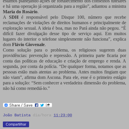
estamos planejando ações de fortalecimento dos conselhos tutelares
e há uma operação já organizada para a região”, adiantou a ministra
Maria do Rosário
.
A
SDH
é responsável pelo Disque 100, número que recebe
reclamações de violações de direitos humanos e principalmente de
exploração sexual. A ideia é boa, mas no Pará ainda não pegou. “É
difícil fazer divulgação desse tipo de serviço aqui. Em muitos
lugares do interior o telefone simplesmente não funciona”, explica
dom
Flávio Giovenale
.
Como solução para o problema, os religiosos sugerem duas
providências: prevenção e repressão. A primeira parte ficaria por
conta das políticas de educação e criação de emprego e renda. A
segunda, por conta da polícia. “De qualquer forma, notamos que as
pessoas estão mais atentas ao problema. Antes muitos fingiam que
não viam”, afirma dom Ascona. Para ele, esse é o primeiro estágio
para a solução: “Sem conhecer a verdadeira dimensão do problema,
não há como remediá-lo.”
João Batista
dia/hora
11:23:00
Compartilhar