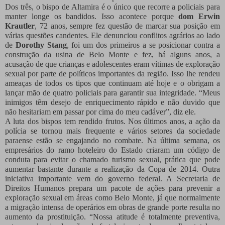
Dos três, o bispo de Altamira é o único que recorre a policiais para
manter longe os bandidos. Isso acontece porque
dom Erwin
Krautler
, 72 anos, sempre fez questão de marcar sua posição em
várias questões candentes. Ele denunciou conflitos agrários ao lado
de
Dorothy Stang
, foi um dos primeiros a se posicionar contra a
construção da usina de Belo Monte e fez, há alguns anos, a
acusação de que crianças e adolescentes eram vítimas de exploração
sexual por parte de políticos importantes da região. Isso lhe rendeu
ameaças de todos os tipos que continuam até hoje e o obrigam a
lançar mão de quatro policiais para garantir sua integridade. “Meus
inimigos têm desejo de enriquecimento rápido e não duvido que
não hesitariam em passar por cima do meu cadáver”, diz ele.
A luta dos bispos tem rendido frutos. Nos últimos anos, a ação da
polícia se tornou mais frequente e vários setores da sociedade
paraense estão se engajando no combate. Na última semana, os
empresários do ramo hoteleiro do Estado criaram um código de
conduta para evitar o chamado turismo sexual, prática que pode
aumentar bastante durante a realização da Copa de 2014. Outra
iniciativa importante vem do governo federal. A Secretaria de
Direitos Humanos prepara um pacote de ações para prevenir a
exploração sexual em áreas como Belo Monte, já que normalmente
a migração intensa de operários em obras de grande porte resulta no
aumento da prostituição. “Nossa atitude é totalmente preventiva,