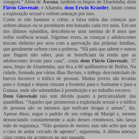
coragem.” Além de
Ascona
, também os bispos de Abaetetuba, dom
Flávio Giovenale
, e Altamira,
dom Erwin Krautler
, lutam contra
a exploração sexual e sofrem ameaças por isso.
Como se não bastasse o crime, a faixa etária das crianças que
sofrem abusos ou se prostituem tem baixado cada vez mais. Em um
dos últimos episódios, descobriu-se uma menina de 8 anos que
sofria violência sexual. Algumas vezes, as crianças e adolescentes
trocam dinheiro por sexo com a aprovação das próprias famílias,
que geralmente sofrem com a pobreza. “Há pais que sabem e outros
que fingem não saber, pois se beneficiam da renda que as
adolescentes levam para casa”, conta
dom Flávio Giovenale
, 57
anos, bispo de Abaetetuba, que fica a 60 quilômetros de Belém. Na
cidade, formada por várias ilhas fluviais, o tráfego descontrolado de
barcos favorece o tráfico de pessoas. Muitas jovens são levadas
para o Amapá e depois cruzam a fronteira para o Suriname e para a
Guiana, onde são submetidas à prostituição e ao trabalho escravo.
Dom Giovenale
não tem dúvida quanto à periculosidade das
quadrilhas. “Aqueles que promovem a exploração sexual e o tráfico
de pessoas são os mesmos que traficam drogas e armas”, diz.
Apesar disso, segue o padrão de seu colega de Marajó e, mesmo
denunciando constantemente a ação desses criminosos, não lança
mão de segurança. “Não gostaria de morrer, mas não acho que seja
o caso de andar cercado de agentes”, argumenta. A última ameaça
clara contra ele aconteceu no ano passado.