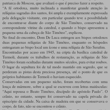
patriarca de Moscou, que avaliará o que é preciso fazer a respeito.
“A fé ortodoxa, muito inclinada a manifestar grande atenção às
relíquias sagradas dos santos, foi ampla e exemplarmente expressada
pela delegação visitante, em particular quando teve a possibilidade
de encontrar-se diante do corpo de São Timóteo, conservado na
correspondente vitrine da catedral, e quando o bispo apresentou a
pequena urna da cabeça de São Timóteo”, explicou.
No final do encontro, Dom De Luca entregou aos bispos ortodoxos
duas pequenas relíquias de São Timóteo, enquanto os hóspedes
entregaram ao bispo local um ícone e uma relíquia de São Serafim.
Encontradas por acaso em 1945, na cripta da basílica catedral de
Termoli, durante os trabalhos de restauração, as relíquias de São
Timóteo foram ocultadas durante muitos séculos, para evitar roubos.
O lugar da sepultura foi de tal modo mantido em segredo, que se
perderam as pistas desta preciosa presença, até o ponto de que os
próprios habitantes de Termoli o haviam esquecido.
Conservadas em um pequeno nicho, foram recobertas com uma
louça de mármore, sobre a qual se escreveu com letras maiúsculas:
“Aqui repousa o Beato Timóteo, discípulo do apóstolo Paulo”. O
crânio, no entanto, sempre foi conservado na capela privada do
episcópio da cidade. Na caixa de madeira em que se conservava o
corpo, de fato, não se encontrou o crânio.