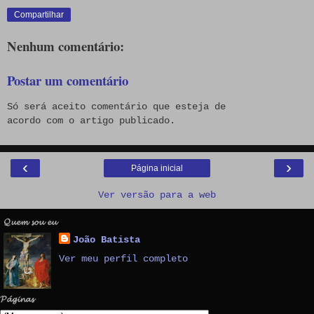
Compartilhar
Nenhum comentário:
Postar um comentário
Só será aceito comentário que esteja de
acordo com o artigo publicado.
‹
›
Página inicial
Ver versão para a web
𝓠𝓾𝓮𝓶 𝓼𝓸𝓾 𝓮𝓾
João Batista
Ver meu perfil completo
𝓟𝓪́𝓰𝓲𝓷𝓪𝓼