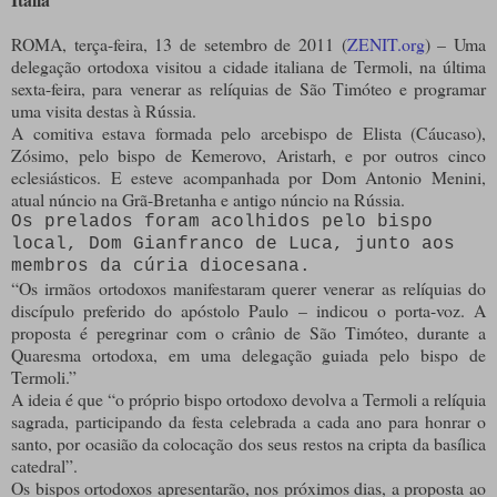
ROMA, terça-feira, 13 de setembro de 2011 (
ZENIT.org
) – Uma
delegação ortodoxa visitou a cidade italiana de Termoli, na última
sexta-feira, para venerar as relíquias de São Timóteo e programar
uma visita destas à Rússia.
A comitiva estava formada pelo arcebispo de Elista (Cáucaso),
Zósimo, pelo bispo de Kemerovo, Aristarh, e por outros cinco
eclesiásticos. E esteve acompanhada por Dom Antonio Menini,
atual núncio na Grã-Bretanha e antigo núncio na Rússia.
Os prelados foram acolhidos pelo bispo
local, Dom Gianfranco de Luca, junto aos
membros da cúria diocesana.
“Os irmãos ortodoxos manifestaram querer venerar as relíquias do
discípulo preferido do apóstolo Paulo – indicou o porta-voz. A
proposta é peregrinar com o crânio de São Timóteo, durante a
Quaresma ortodoxa, em uma delegação guiada pelo bispo de
Termoli.”
A ideia é que “o próprio bispo ortodoxo devolva a Termoli a relíquia
sagrada, participando da festa celebrada a cada ano para honrar o
santo, por ocasião da colocação dos seus restos na cripta da basílica
catedral”.
Os bispos ortodoxos apresentarão, nos próximos dias, a proposta ao