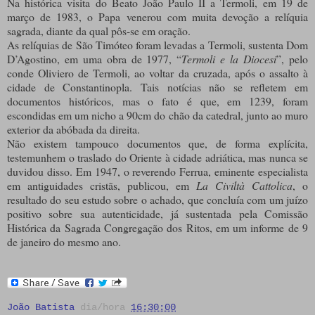
Na histórica visita do Beato João Paulo II a Termoli, em 19 de
março de 1983, o Papa venerou com muita devoção a relíquia
sagrada, diante da qual pôs-se em oração.
As relíquias de São Timóteo foram levadas a Termoli, sustenta Dom
D’Agostino, em uma obra de 1977, “
Termoli e la Diocesi
”, pelo
conde Oliviero de Termoli, ao voltar da cruzada, após o assalto à
cidade de Constantinopla. Tais notícias não se refletem em
documentos históricos, mas o fato é que, em 1239, foram
escondidas em um nicho a 90cm do chão da catedral, junto ao muro
exterior da abóbada da direita.
Não existem tampouco documentos que, de forma explícita,
testemunhem o traslado do Oriente à cidade adriática, mas nunca se
duvidou disso. Em 1947, o reverendo Ferrua, eminente especialista
em antiguidades cristãs, publicou, em
La Civiltà Cattolica
, o
resultado do seu estudo sobre o achado, que concluía com um juízo
positivo sobre sua autenticidade, já sustentada pela Comissão
Histórica da Sagrada Congregação dos Ritos, em um informe de 9
de janeiro do mesmo ano.
João Batista
dia/hora
16:30:00