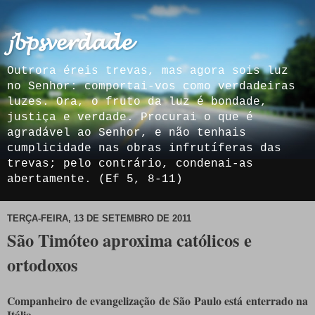
𝓳𝓫𝓹𝓼𝓿𝓮𝓻𝓭𝓪𝓭𝓮
Outrora éreis trevas, mas agora sois luz
no Senhor: comportai-vos como verdadeiras
luzes. Ora, o fruto da luz é bondade,
justiça e verdade. Procurai o que é
agradável ao Senhor, e não tenhais
cumplicidade nas obras infrutíferas das
trevas; pelo contrário, condenai-as
abertamente. (Ef 5, 8-11)
TERÇA-FEIRA, 13 DE SETEMBRO DE 2011
São Timóteo aproxima católicos e
ortodoxos
Companheiro de evangelização de São Paulo está enterrado na
Itália