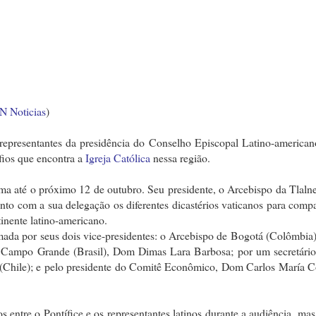
 Noticias
)
epresentantes da presidência do Conselho Episcopal Latino-american
fios que encontra a
Igreja Católica
nessa região.
até o próximo 12 de outubro. Seu presidente, o Arcebispo da Tlalne
nto com a sua delegação os diferentes dicastérios vaticanos para compa
inente latino-americano.
da por seus dois vice-presidentes: o Arcebispo de Bogotá (Colômbia
 Campo Grande (Brasil), Dom Dimas Lara Barbosa; por um secretári
(Chile); e pelo presidente do Comitê Econômico, Dom Carlos María Co
 entre o Pontífice e os representantes latinos durante a audiência, mas