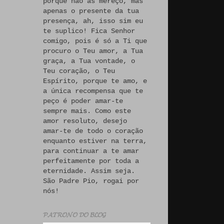
porque não às mereço, mas
apenas o presente da tua
presença, ah, isso sim eu
te suplico! Fica Senhor
comigo, pois é só a Ti que
procuro o Teu amor, a Tua
graça, a Tua vontade, o
Teu coração, o Teu
Espírito, porque te amo, e
a única recompensa que te
peço é poder amar-te
sempre mais. Como este
amor resoluto, desejo
amar-te de todo o coração
enquanto estiver na terra,
para continuar a te amar
perfeitamente por toda a
eternidade. Assim seja.
São Padre Pio, rogai por
nós!
𝓟𝓐𝓣𝓡𝓞𝓝𝓞 𝓓𝓞 𝓑𝓛𝓞𝓖