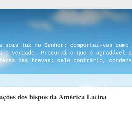
a sois luz no Senhor: comportai-vos como 
a e verdade. Procurai o que é agradável a
feras das trevas; pelo contrário, condena
ações dos bispos da América Latina