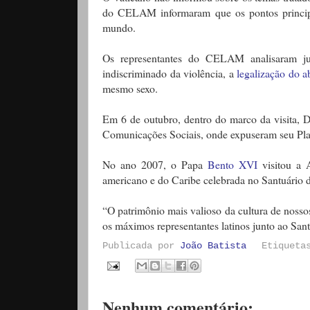
do CELAM informaram que os pontos principai
mundo.
Os representantes do CELAM analisaram ju
indiscriminado da violência, a
legalização do a
mesmo sexo.
Em 6 de outubro, dentro do marco da visita, 
Comunicações Sociais, onde expuseram seu Pla
No ano 2007, o Papa
Bento XVI
visitou a 
americano e do Caribe celebrada no Santuário d
“O patrimônio mais valioso da cultura de noss
os máximos representantes latinos junto ao San
Publicada por
João Batista
Etiquet
Nenhum comentário: