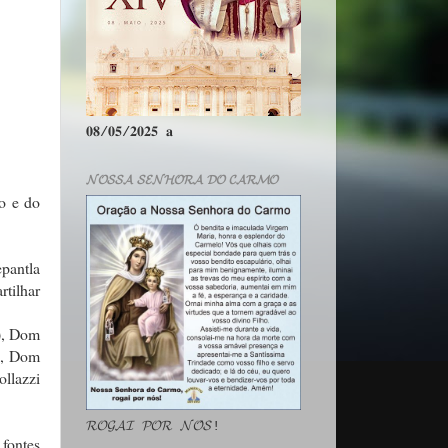
𝟎𝟖/𝟎𝟓/𝟐𝟎𝟐𝟓 𝐚
𝓝𝓞𝓢𝓢𝓐 𝓢𝓔𝓝𝓗𝓞𝓡𝓐 𝓓𝓞 𝓒𝓐𝓡𝓜𝓞
o e do
pantla
rtilhar
), Dom
o, Dom
llazzi
𝓡𝓞𝓖𝓐𝓘 𝓟𝓞𝓡 𝓝𝓞́𝓢!
 fontes