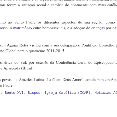
s foram a situação social e católica do continente com mais católi
nto ao Santo Padre os diferentes aspectos de sua região, como
borto
, o
matrimônio
entre homossexuais, e a adoção de
crianças
por cas
Dom Aguiar Retes visitou com a sua delegação o Pontifício Conselho p
no Global para o quatriênio 2011-2015.
América do Sul, por ocasião da Conferência Geral do Episcopado L
e Aparecida (Brasil).
os povos – a América Latina- é a fé em Deus Amor”, concluíram em Ap
to Padre.
as:
Bento XVI
,
Bispos
,
Igreja Católica (ICAR)
,
Noticias A