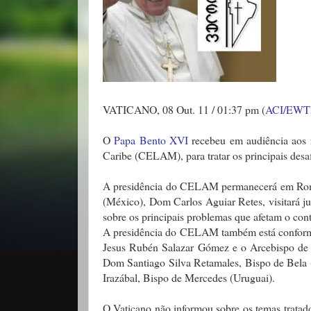
VATICANO, 08 Out. 11 / 01:37 pm (
ACI/EWTN
O
Papa Bento XVI
recebeu em audiência aos r
Caribe (CELAM), para tratar os principais desa
A presidência do CELAM permanecerá em Roma 
(México), Dom Carlos Aguiar Retes, visitará ju
sobre os principais problemas que afetam o cont
A presidência do CELAM também está conforma
Jesus Rubén Salazar Gómez e o Arcebispo de
Dom Santiago Silva Retamales, Bispo de Bela 
Irazábal, Bispo de Mercedes (Uruguai).
O Vaticano não informou sobre os temas tratados