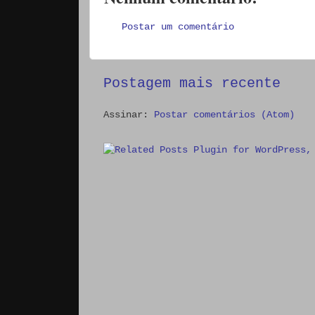
Postar um comentário
Postagem mais recente
Assinar:
Postar comentários (Atom)