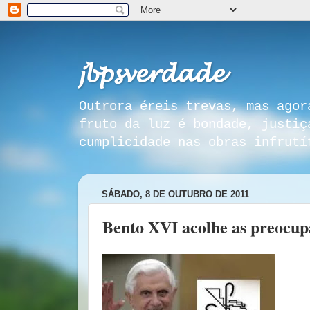
𝓳𝓫𝓹𝓼𝓿𝓮𝓻𝓭𝓪𝓭𝓮
Outrora éreis trevas, mas agor
fruto da luz é bondade, justiç
cumplicidade nas obras infrutí
SÁBADO, 8 DE OUTUBRO DE 2011
Bento XVI acolhe as preocup