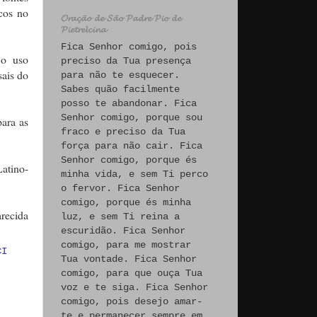
cos no
𝓞𝓻𝓪𝓬̧𝓪̃𝓸 𝓭𝓮 𝓢𝓪̃𝓸 𝓟𝓪𝓭𝓻𝓮 𝓟𝓲𝓸 𝓭𝓮
𝓟𝓲𝓮𝓽𝓻𝓮𝓵𝓬𝓲𝓷𝓪
Fica Senhor comigo, pois
 o uso
preciso da Tua presença
ais do
para não te esquecer.
Sabes quão facilmente
posso te abandonar. Fica
Senhor comigo, porque sou
ara as
fraco e preciso da Tua
força para não cair. Fica
Senhor comigo, porque és
atino-
minha vida, e sem Ti perco
o fervor. Fica Senhor
comigo, porque és minha
arecida
luz, e sem Ti reina a
escuridão. Fica Senhor
comigo, para me mostrar
CI
Tua vontade. Fica Senhor
comigo, para que ouça Tua
voz e te siga. Fica Senhor
comigo, pois desejo amar-
te e permanecer sempre em