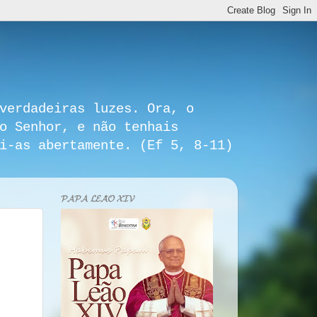
verdadeiras luzes. Ora, o
o Senhor, e não tenhais
i-as abertamente. (Ef 5, 8-11)
𝓟𝓐𝓟𝓐 𝓛𝓔𝓐̃𝓞 𝓧𝓘𝓥