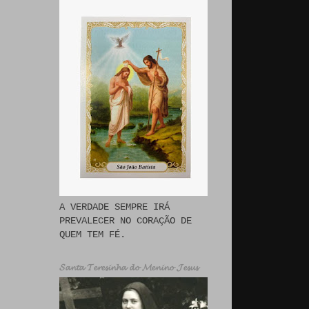
A VERDADE SEMPRE IRÁ
PREVALECER NO CORAÇÃO DE
QUEM TEM FÉ.
𝓢𝓪𝓷𝓽𝓪 𝓣𝓮𝓻𝓮𝓼𝓲𝓷𝓱𝓪 𝓭𝓸 𝓜𝓮𝓷𝓲𝓷𝓸 𝓙𝓮𝓼𝓾𝓼