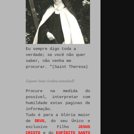
Eu sempre digo toda a
verdade; se você não quer
saber, não venha me
procurar. ”(Saint Theresa)
𝓢𝓮𝓳𝓪𝓶 𝓫𝓮𝓶 𝓿𝓲𝓷𝓭𝓸𝓼 𝓪𝓶𝓪𝓭𝓸𝓼!!
Procure na medida do
possível, interpretar com
humildade estas paginas de
informação.
Tudo é para a Glória maior
de
DEUS
, do seu Único e
exclusivo Filho
JESUS
CRISTO
e do
ESPÍRITO SANTO