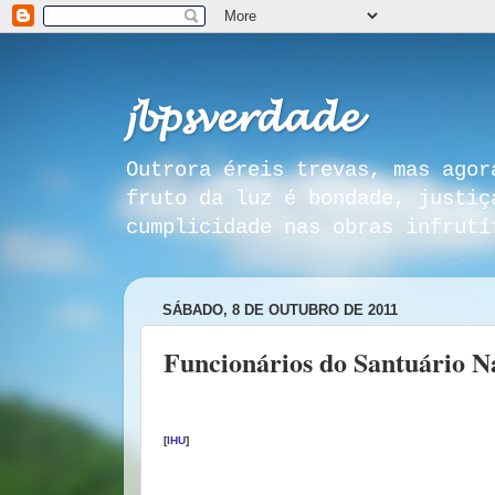
𝓳𝓫𝓹𝓼𝓿𝓮𝓻𝓭𝓪𝓭𝓮
Outrora éreis trevas, mas agor
fruto da luz é bondade, justiç
cumplicidade nas obras infrutí
SÁBADO, 8 DE OUTUBRO DE 2011
Funcionários do Santuário N
[
IHU
]