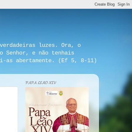
verdadeiras luzes. Ora, o
o Senhor, e não tenhais
i-as abertamente. (Ef 5, 8-11)
𝓟𝓐𝓟𝓐 𝓛𝓔𝓐̃𝓞 𝓧𝓘𝓥