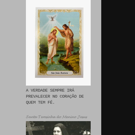
A VERDADE SEMPRE IRÁ
PREVALECER NO CORAÇÃO DE
QUEM TEM FÉ.
𝓢𝓪𝓷𝓽𝓪 𝓣𝓮𝓻𝓮𝓼𝓲𝓷𝓱𝓪 𝓭𝓸 𝓜𝓮𝓷𝓲𝓷𝓸 𝓙𝓮𝓼𝓾𝓼