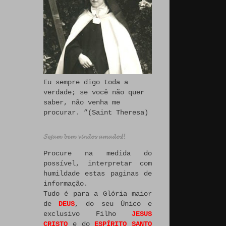
Eu sempre digo toda a
verdade; se você não quer
saber, não venha me
procurar. ”(Saint Theresa)
𝓢𝓮𝓳𝓪𝓶 𝓫𝓮𝓶 𝓿𝓲𝓷𝓭𝓸𝓼 𝓪𝓶𝓪𝓭𝓸𝓼!!
Procure na medida do
possível, interpretar com
humildade estas paginas de
informação.
Tudo é para a Glória maior
de
DEUS
, do seu Único e
exclusivo Filho
JESUS
CRISTO
e do
ESPÍRITO SANTO