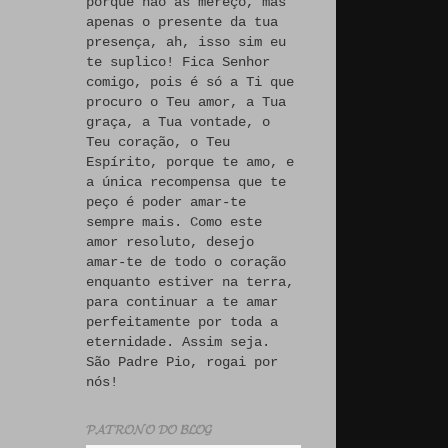
porque não às mereço, mas
apenas o presente da tua
presença, ah, isso sim eu
te suplico! Fica Senhor
comigo, pois é só a Ti que
procuro o Teu amor, a Tua
graça, a Tua vontade, o
Teu coração, o Teu
Espírito, porque te amo, e
a única recompensa que te
peço é poder amar-te
sempre mais. Como este
amor resoluto, desejo
amar-te de todo o coração
enquanto estiver na terra,
para continuar a te amar
perfeitamente por toda a
eternidade. Assim seja.
São Padre Pio, rogai por
nós!
𝓟𝓐𝓣𝓡𝓞𝓝𝓞 𝓓𝓞 𝓑𝓛𝓞𝓖