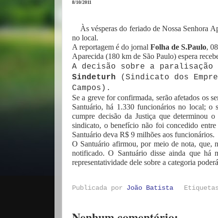
8/10/2011
Às vésperas do feriado de Nossa Senhora Ap
no local.
A reportagem é do jornal
Folha de S.Paulo
, 0
Aparecida (180 km de São Paulo) espera receber 
A decisão sobre a paralisação 
Sindeturh
(Sindicato dos Empre
Campos).
Se a greve for confirmada, serão afetados os s
Santuário, há 1.330 funcionários no local; o
cumpre decisão da Justiça que determinou o 
sindicato, o benefício não foi concedido entr
Santuário deva R$ 9 milhões aos funcionários.
O Santuário afirmou, por meio de nota, que, n
notificado. O Santuário disse ainda que há 
representatividade dele sobre a categoria poder
Publicada por
João Batista
Etiquet
Nenhum comentário: