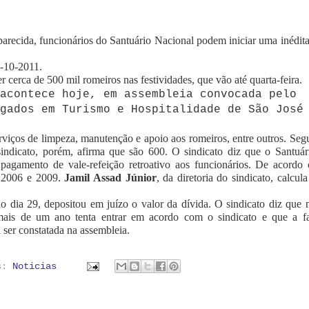
arecida, funcionários do Santuário Nacional podem iniciar uma inédit
8-10-2011.
cerca de 500 mil romeiros nas festividades, que vão até quarta-feira.
acontece hoje, em assembleia convocada pelo
gados em Turismo e Hospitalidade de São José
erviços de limpeza, manutenção e apoio aos romeiros, entre outros. Se
 sindicato, porém, afirma que são 600. O sindicato diz que o Santuár
pagamento de vale-refeição retroativo aos funcionários. De acordo
e 2006 e 2009.
Jamil Assad Júnior
, da diretoria do sindicato, calcul
o dia 29, depositou em juízo o valor da dívida. O sindicato diz que 
mais de um ano tenta entrar em acordo com o sindicato e que a fa
á ser constatada na assembleia.
as:
Noticias