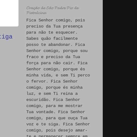
𝓞𝓻𝓪𝓬̧𝓪̃𝓸 𝓭𝓮 𝓢𝓪̃𝓸 𝓟𝓪𝓭𝓻𝓮 𝓟𝓲𝓸 𝓭𝓮
𝓟𝓲𝓮𝓽𝓻𝓮𝓵𝓬𝓲𝓷𝓪
Fica Senhor comigo, pois
preciso da Tua presença
para não te esquecer.
tiga
Sabes quão facilmente
posso te abandonar. Fica
Senhor comigo, porque sou
fraco e preciso da Tua
força para não cair. Fica
Senhor comigo, porque és
minha vida, e sem Ti perco
o fervor. Fica Senhor
comigo, porque és minha
luz, e sem Ti reina a
escuridão. Fica Senhor
comigo, para me mostrar
Tua vontade. Fica Senhor
comigo, para que ouça Tua
voz e te siga. Fica Senhor
comigo, pois desejo amar-
te e permanecer sempre em