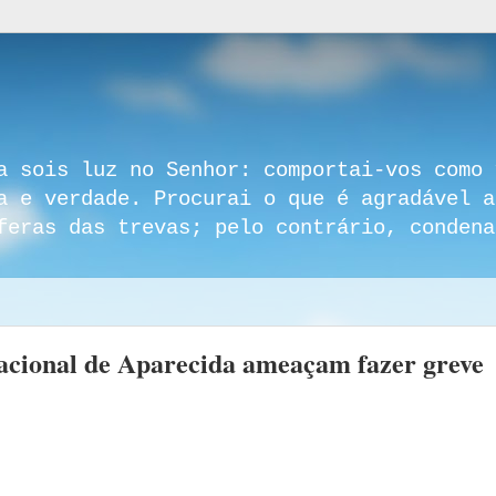
a sois luz no Senhor: comportai-vos como 
a e verdade. Procurai o que é agradável a
feras das trevas; pelo contrário, condena
acional de Aparecida ameaçam fazer greve