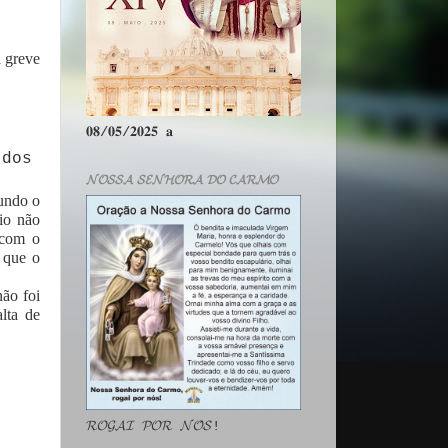
a greve
𝟎𝟖/𝟎𝟓/𝟐𝟎𝟐𝟓 𝐚
 dos
𝓝𝓞𝓢𝓢𝓐 𝓢𝓔𝓝𝓗𝓞𝓡𝓐 𝓓𝓞 𝓒𝓐𝓡𝓜𝓞
gundo o
io não
 com o
a que o
não foi
lta de
𝓡𝓞𝓖𝓐𝓘 𝓟𝓞𝓡 𝓝𝓞́𝓢!