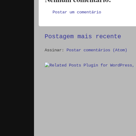
Postar um comentário
Postagem mais recente
Assinar:
Postar comentários (Atom)